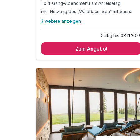
1 x 4-Gang-Abendmenü am Anreisetag
inkl. Nutzung des „WaldRaum Spa“ mit Sauna
3 weitere anzeigen
Alle Inklusivleistungen
7 enthalten
Gültig bis 08.11.202
4 Übernachtungen
Zum Angebot
4 x reichhaltiges Frühstück vom Buffet
1 x 4-Gang-Abendmenü am Anreisetag
inkl. Nutzung des „WaldRaum Spa“ mit Sauna
1 x Begrüßungssekt am 1. Abend
inkl. Informationsmaterial über die Region
inkl. WLAN Zugang