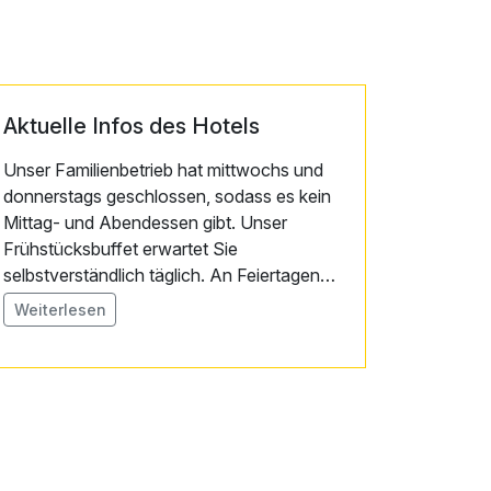
Aktuelle Infos des Hotels
Unser Familienbetrieb hat mittwochs und
donnerstags geschlossen, sodass es kein
Mittag- und Abendessen gibt. Unser
Frühstücksbuffet erwartet Sie
selbstverständlich täglich. An Feiertagen
entfällt der Ruhetag und wir sind wie
Weiterlesen
gewohnt für Sie geöffnet.
Einige Navigationsgeräte können unsere
Hausnummer leider nicht unter der
Postleizahl von St. Märgen finden, weil wir
uns in einem Drei-Orte-Eck befinden.
Geben Sie stattdessen folgende Adresse