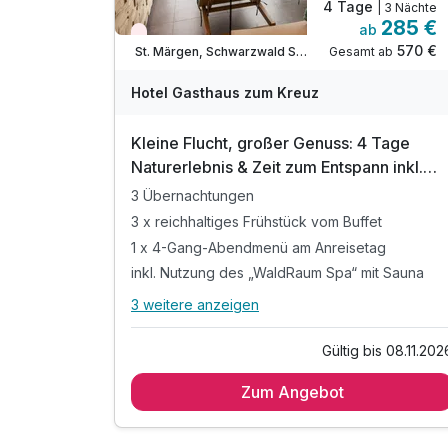
4 Tage
| 3 Nächte
285 €
ab
Nur noch Restplätze
570 €
Gesamt ab
St. Märgen, Schwarzwald Süd
Hotel Gasthaus zum Kreuz
Kleine Flucht, großer Genuss: 4 Tage
Naturerlebnis & Zeit zum Entspann inkl.
Abendmenü am Anreisetag
3 Übernachtungen
3 x reichhaltiges Frühstück vom Buffet
1 x 4-Gang-Abendmenü am Anreisetag
inkl. Nutzung des „WaldRaum Spa“ mit Sauna
3 weitere anzeigen
Alle Inklusivleistungen
7 enthalten
Gültig bis 08.11.202
3 Übernachtungen
Zum Angebot
3 x reichhaltiges Frühstück vom Buffet
1 x 4-Gang-Abendmenü am Anreisetag
inkl. Nutzung des „WaldRaum Spa“ mit Sauna