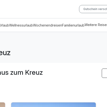
Gutschein vers
Weitere Reis
Urlaub
Wellnessurlaub
Wochenendreisen
Familienurlaub
euz
aus zum Kreuz