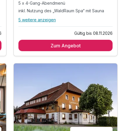
5 x 4-Gang-Abendmenü
inkl. Nutzung des „WaldRaum Spa“ mit Sauna
5 weitere anzeigen
Alle Inklusivleistungen
9 enthalten
6
Gültig bis 08.11.2026
5 Übernachtungen
Zum Angebot
5 x reichhaltiges Frühstück vom Buffet
5 x 4-Gang-Abendmenü
inkl. Nutzung des „WaldRaum Spa“ mit Sauna
1 x Obst und Wasser auf dem Zimmer
1 x Begrüßungssekt am 1. Abend
1 x Abschiedsgeschenk
inkl. Informationsmaterial über die Region
inkl. WLAN Zugang