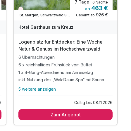
7 Tage
| 6 Nächte
463 €
ab
Nur noch Restplätze
926 €
Gesamt ab
St. Märgen, Schwarzwald Süd
Hotel Gasthaus zum Kreuz
Logenplatz für Entdecker: Eine Woche
Natur & Genuss im Hochschwarzwald
6 Übernachtungen
6 x reichhaltiges Frühstück vom Buffet
1 x 4-Gang-Abendmenü am Anreisetag
inkl. Nutzung des „WaldRaum Spa“ mit Sauna
5 weitere anzeigen
Alle Inklusivleistungen
9 enthalten
6
Gültig bis 08.11.2026
6 Übernachtungen
Zum Angebot
6 x reichhaltiges Frühstück vom Buffet
1 x 4-Gang-Abendmenü am Anreisetag
inkl. Nutzung des „WaldRaum Spa“ mit Sauna