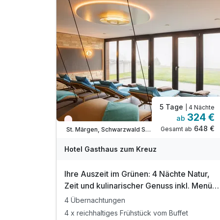
5 Tage
| 4 Nächte
324 €
ab
Nur noch Restplätze
648 €
Gesamt ab
St. Märgen, Schwarzwald Süd
Hotel Gasthaus zum Kreuz
Ihre Auszeit im Grünen: 4 Nächte Natur,
Zeit und kulinarischer Genuss inkl. Menü
am Anreistag
4 Übernachtungen
4 x reichhaltiges Frühstück vom Buffet