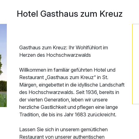
1 x Begrüßungssekt am 1. Abend
Hotel Gasthaus zum Kreuz
inkl. Informationsmaterial über die Region
inkl. WLAN Zugang
1 x Obst und Wasser auf dem Zimmer
1 x Abschiedsgeschenk
Gasthaus zum Kreuz: Ihr Wohlfühlort im
Herzen des Hochschwarzwalds
Willkommen im familiär geführten Hotel und
Restaurant „Gasthaus zum Kreuz“ in St.
Märgen, eingebettet in die idyllische Landschaft
des Hochschwarzwalds. Seit 1936, bereits in
der vierten Generation, leben wir unsere
herzliche Gastlichkeit und pflegen eine lange
Tradition, die bis ins Jahr 1683 zurückreicht.
Lassen Sie sich in unserem gemütlichen
Restaurant von unserer authentischen