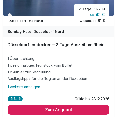
2 Tage
| 1 Nacht
41 €
ab
Verfügbar bis Dezember
81 €
Gesamt ab
Düsseldorf, Rheinland
Sunday Hotel Düsseldorf Nord
Düsseldorf entdecken – 2 Tage Auszeit am Rhein
1 Übernachtung
1 x reichhaltiges Frühstück vom Buffet
1 x Altbier zur Begrüßung
Ausflugstipps für die Region an der Rezeption
1 weitere anzeigen
Alle Inklusivleistungen
5 enthalten
Gültig bis 28.12.2026
5,3 / 6
1 Übernachtung
Zum Angebot
1 x reichhaltiges Frühstück vom Buffet
1 x Altbier zur Begrüßung