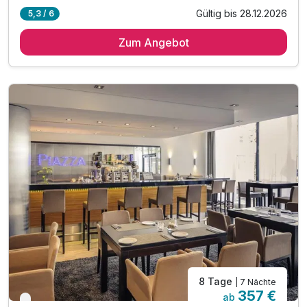
Gültig bis 28.12.2026
5,3 / 6
5 Übernachtungen
Zum Angebot
5 x reichhaltiges Frühstück vom Buffet
1 x Altbier zur Begrüßung
Ausflugstipps für die Region an der Rezeption
WLAN im Hotel
8 Tage
| 7 Nächte
357 €
ab
Verfügbar bis Dezember