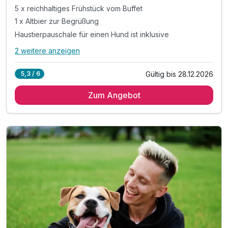
5 x reichhaltiges Frühstück vom Buffet
1 x Altbier zur Begrüßung
Haustierpauschale für einen Hund ist inklusive
2 weitere anzeigen
Alle Inklusivleistungen
6 enthalten
Gültig bis 28.12.2026
5,3 / 6
5 Übernachtungen
Zum Angebot
5 x reichhaltiges Frühstück vom Buffet
1 x Altbier zur Begrüßung
Haustierpauschale für einen Hund ist inklusive
Ausflugstipps für die Region an der Rezeption
inkl. WLAN im gesamten Hotel