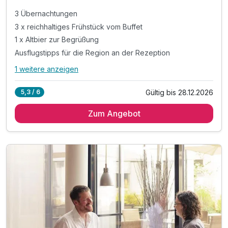
3 Übernachtungen
3 x reichhaltiges Frühstück vom Buffet
1 x Altbier zur Begrüßung
Ausflugstipps für die Region an der Rezeption
1 weitere anzeigen
Alle Inklusivleistungen
5 enthalten
Gültig bis 28.12.2026
5,3 / 6
3 Übernachtungen
Zum Angebot
3 x reichhaltiges Frühstück vom Buffet
1 x Altbier zur Begrüßung
Ausflugstipps für die Region an der Rezeption
WLAN im Hotel