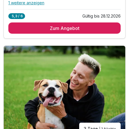
1 weitere anzeigen
Alle Inklusivleistungen
5 enthalten
Gültig bis 28.12.2026
5,3 / 6
2 Übernachtungen
Zum Angebot
2 x reichhaltiges Frühstück vom Buffet
1 x Altbier zur Begrüßung
Ausflugstipps für die Region an der Rezeption
WLAN im Hotel
3 Tage
| 2 Nächte