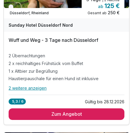
125 €
ab
Verfügbar bis Dezember
250 €
Gesamt ab
Düsseldorf, Rheinland
Sunday Hotel Düsseldorf Nord
Wuff und Weg - 3 Tage nach Düsseldorf
2 Übernachtungen
2 x reichhaltiges Frühstück vom Buffet
1 x Altbier zur Begrüßung
Haustierpauschale für einen Hund ist inklusive
2 weitere anzeigen
Alle Inklusivleistungen
6 enthalten
Gültig bis 28.12.2026
5,3 / 6
2 Übernachtungen
Zum Angebot
2 x reichhaltiges Frühstück vom Buffet
1 x Altbier zur Begrüßung
Haustierpauschale für einen Hund ist inklusive