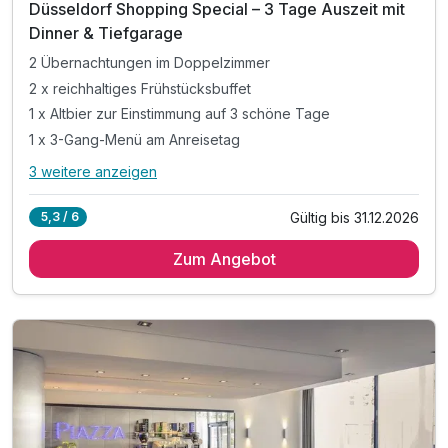
Düsseldorf Shopping Special – 3 Tage Auszeit mit
Dinner & Tiefgarage
2 Übernachtungen im Doppelzimmer
2 x reichhaltiges Frühstücksbuffet
1 x Altbier zur Einstimmung auf 3 schöne Tage
1 x 3-Gang-Menü am Anreisetag
3 weitere anzeigen
Alle Inklusivleistungen
7 enthalten
Gültig bis 31.12.2026
5,3 / 6
2 Übernachtungen im Doppelzimmer
Zum Angebot
2 x reichhaltiges Frühstücksbuffet
1 x Altbier zur Einstimmung auf 3 schöne Tage
1 x 3-Gang-Menü am Anreisetag
inkl. Nutzung des Parkplatzes in der Tiefgarage
inkl. Stadtplan
WLAN im Hotel