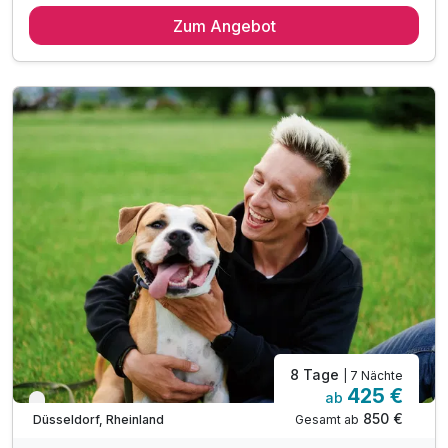
3 Übernachtungen
Zum Angebot
3 x reichhaltiges Frühstück vom Buffet
1 x Altbier zur Begrüßung
Haustierpauschale für einen Hund ist inklusive
Ausflugstipps für die Region an der Rezeption
inkl. WLAN im gesamten Hotel
8 Tage
| 7 Nächte
425 €
ab
Verfügbar bis Dezember
850 €
Gesamt ab
Düsseldorf, Rheinland