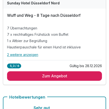
Sunday Hotel Düsseldorf Nord
Wuff und Weg - 8 Tage nach Düsseldorf
7 Übernachtungen
7 x reichhaltiges Frühstück vom Buffet
1 x Altbier zur Begrüßung
Haustierpauschale für einen Hund ist inklusive
2 weitere anzeigen
Alle Inklusivleistungen
6 enthalten
Gültig bis 28.12.2026
5,3 / 6
7 Übernachtungen
Zum Angebot
7 x reichhaltiges Frühstück vom Buffet
1 x Altbier zur Begrüßung
Haustierpauschale für einen Hund ist inklusive
Ausflugstipps für die Region an der Rezeption
Hotelbewertungen
inkl. WLAN im gesamten Hotel
Sehr gut