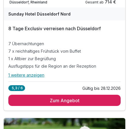
714 €
Gesamt ab
Düsseldorf, Rheinland
Sunday Hotel Düsseldorf Nord
8 Tage Exclusiv verreisen nach Düsseldorf
7 Übernachtungen
7 x reichhaltiges Frühstück vom Buffet
1 x Altbier zur Begrüßung
Ausflugstipps für die Region an der Rezeption
1 weitere anzeigen
Alle Inklusivleistungen
5 enthalten
Gültig bis 28.12.2026
5,3 / 6
7 Übernachtungen
Zum Angebot
7 x reichhaltiges Frühstück vom Buffet
1 x Altbier zur Begrüßung
Ausflugstipps für die Region an der Rezeption
WLAN im Hotel