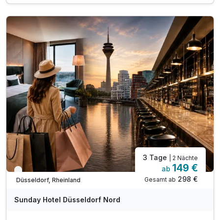
Ausflugstipps für die Region an der Rezeption
inkl. WLAN im gesamten Haus
3 Tage
| 2 Nächte
149 €
ab
Verfügbar bis Dezember
298 €
Gesamt ab
Düsseldorf, Rheinland
Sunday Hotel Düsseldorf Nord