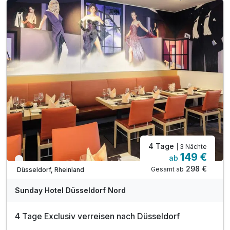
Ausflugstipps für die Region an der Rezeption
inkl. WLAN im gesamten Hotel
4 Tage
| 3 Nächte
149 €
ab
Verfügbar bis Dezember
298 €
Gesamt ab
Düsseldorf, Rheinland
Sunday Hotel Düsseldorf Nord
4 Tage Exclusiv verreisen nach Düsseldorf