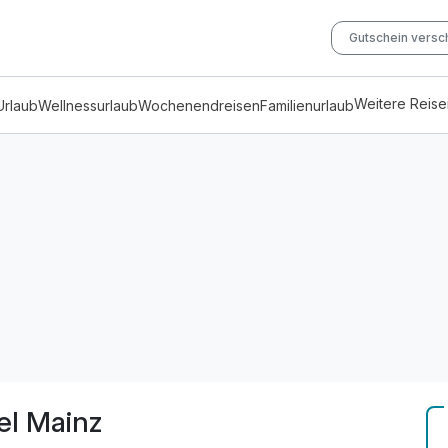
Gutschein vers
Weitere Reis
Urlaub
Wellnessurlaub
Wochenendreisen
Familienurlaub
el Mainz