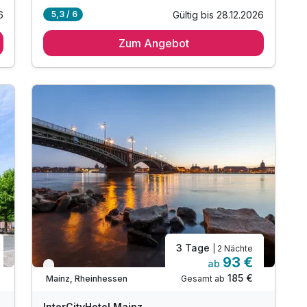
6
Gültig bis 28.12.2026
5,3 / 6
Zum Angebot
3 Tage
| 2 Nächte
93 €
ab
Verfügbar bis Dezember
185 €
Gesamt ab
Mainz, Rheinhessen
InterCityHotel Mainz