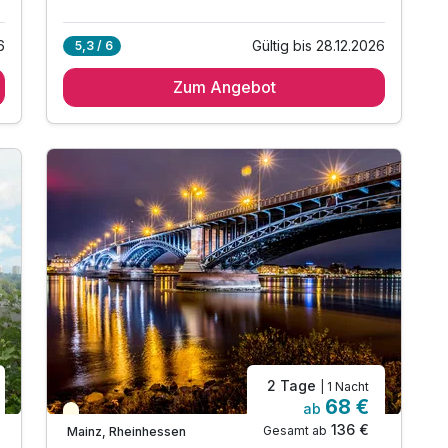
6
Gültig bis 28.12.2026
5,3 / 6
Zum Angebot
2 Tage
| 1 Nacht
68 €
ab
Teilweise ausgelastet
136 €
Gesamt ab
Mainz, Rheinhessen