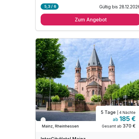
Gültig bis 28.12.202
5,3 / 6
Zum Angebot
5 Tage
| 4 Nächte
185 €
ab
Verfügbar bis Dezember
370 €
Gesamt ab
Mainz, Rheinhessen
InterCityHotel Mainz