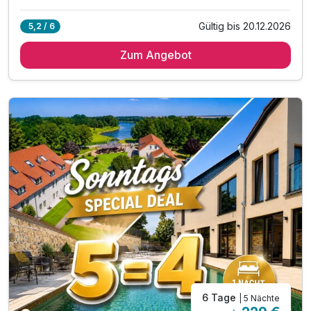
Alle Inklusivleistungen
12 enthalten
Gültig bis 20.12.2026
5,2 / 6
5 Übernachtungen in der gewählten Zimmerkategorie
Zum Angebot
5 x vielfältiges, regionales Frühstücksbuffet
5 x Abendessen - nach Tagesangebot als Buffet/Menü
1 x exklusive Private SPA Nutzung für 2 Stunden**
1 x Flasche Prosecco im SPA für prickelnde Momente
5 x reichhaltiges Mittagsbuffet
5 x genüssliche Kaffee- und Kuchenzeit
1 x Flasche Sekt & Pralinen auf dem Zimmer
1 x kleines Bernstein-Souvenir pro Zimmer
1 x Wellnesstasche: Bademantel und Saunatuch
inkl. Zugang zum Wellnessbereich „Salzkristall“
inkl. Saunalandschaft und beheizter Außenpool
6 Tage
| 5 Nächte