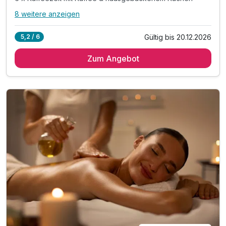
8 weitere anzeigen
Alle Inklusivleistungen
12 enthalten
Gültig bis 20.12.2026
5,2 / 6
6 x Übernachtungen
Zum Angebot
6 x vielfältiges, regionales Frühstücksbuffet
6 x Abendessen - nach Tagesangebot als Buffet/Menü
6 x Kaffeezeit mit Kaffee & hausgebackenem Kuchen
1 x Wellnesstasche mit Bademantel und Saunatuch
inkl. Zugang zum Wellnessbereich „Salzkristall“
inkl. vielfältige Saunalandschaft & Dampfbad
inkl. Panorama-Sauna mit Seeblick & Bio-Sauna
inkl. Wellnessbereich bis 16 Uhr am Abreisetag
inkl. beheizter Außenpool (ganzjährig)
inkl. Minigolf, Tischtennis, Outdoor-Schach
inkl. Nutzung der Spiel- und Leseecke