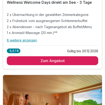
202
Wellness Welcome Days direkt am See - 3 Tage
6
2 x Übernachtung in der gewählten Zimmerkategorie
2 x Frühstück vom ausgewogenen Schlemmerbuffet
2 x Abendessen - nach Tagesangebot als Buffet/Menü
1 x Aromaöl-Massage (20 min.)**
8 weitere anzeigen
Alle Inklusivleistungen
12 enthalten
Gültig bis 20.12.2026
5,2 / 6
2 x Übernachtung in der gewählten Zimmerkategorie
Zum Angebot
2 x Frühstück vom ausgewogenen Schlemmerbuffet
2 x Abendessen - nach Tagesangebot als Buffet/Menü
1 x Aromaöl-Massage (20 min.)**
1 x Begrüßungscocktail
1 x Bernstein-Souvenir als Abschiedsgeschenk
1 x Wellnesstasche mit Bademantel und Saunatuch
inkl. Zugang zum Wellnessbereich „Salzkristall“
inkl. vielfältige Saunalandschaft & Dampfbad