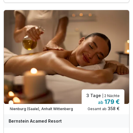
1 x Wellnesstasche: Bademantel und Saunatuch
inkl. Zugang zum Wellnessbereich „Salzkristall“
inkl. vielfältige Saunalandschaft & Dampfbad
inkl. Panorama-Sauna mit Seeblick & Bio-Sauna
inkl. beheizter Außenpool (ganzjährig)
inkl. Wellnessbereich bis 16 Uhr am Abreisetag
inkl. Fahrradverleih für Tagesausflüge
inkl. Minigolf, Tischtennis, Outdoor-Schach
inkl. Nutzung der Spiel- und Leseecke
3 Tage
| 2 Nächte
179 €
ab
Teilweise ausgelastet
358 €
Gesamt ab
Nienburg (Saale), Anhalt Wittenberg
A
WAR
Bernstein Acamed Resort
D