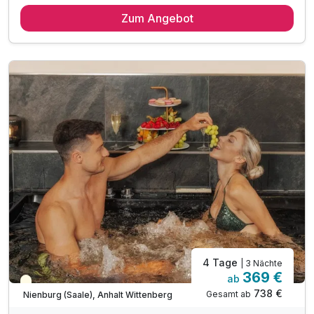
4 x Übernachtung in der gewählten Zimmerkategorie
Zum Angebot
4 x Frühstück vom ausgewogenen Schlemmerbuffet
4 x Abendessen - nach Tagesangebot als Buffet/Menü
1 x Aromaöl-Massage (20 min.)**
1 x Begrüßungscocktail
1 x Bernstein-Souvenir als Abschiedsgeschenk
1 x Wellnesstasche mit Bademantel und Saunatuch
inkl. Zugang zum Wellnessbereich „Salzkristall“
inkl. vielfältige Saunalandschaft & Dampfbad
inkl. beheizter Außenpool (ganzjährig)
inkl. Nutzung der Minigolfanlage
inkl. Nutzung der Spiel- und Leseecke
4 Tage
| 3 Nächte
369 €
ab
Teilweise ausgelastet
738 €
Gesamt ab
Nienburg (Saale), Anhalt Wittenberg
A