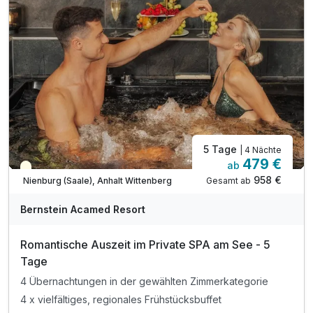
3 x genüssliche Kaffee- und Kuchenzeit
1 x kleines Bernstein-Souvenir pro Zimmer
1 x Wellnesstasche: Bademantel und Saunatuch
inkl. Zugang zum Wellnessbereich „Salzkristall“
inkl. Saunalandschaft & beheizter Außenpool
5 Tage
| 4 Nächte
479 €
ab
Teilweise ausgelastet
958 €
Gesamt ab
Nienburg (Saale), Anhalt Wittenberg
A
WAR
Bernstein Acamed Resort
D
202
Romantische Auszeit im Private SPA am See - 5
6
Tage
4 Übernachtungen in der gewählten Zimmerkategorie
4 x vielfältiges, regionales Frühstücksbuffet