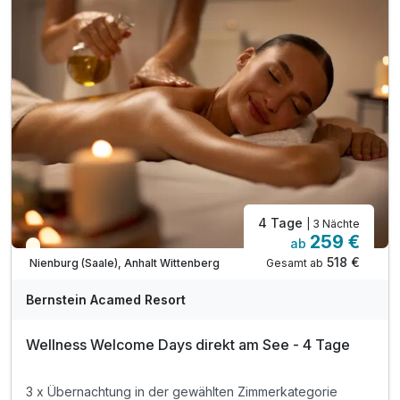
3 x genüssliche Kaffee- und Kuchenzeit
1 Flasche Sekt zur Anreise auf dem Zimmer
1 x kleines Bernstein-Souvenir pro Zimmer
1 x Wellnesstasche: Bademantel und Saunatuch
inkl. Zugang zum Wellnessbereich „Salzkristall“
inkl. Saunalandschaft und Dampfbad
inkl. beheizter Außenpool (ganzjährig)
4 Tage
| 3 Nächte
259 €
ab
Teilweise ausgelastet
518 €
Gesamt ab
Nienburg (Saale), Anhalt Wittenberg
A
WAR
Bernstein Acamed Resort
D
202
Wellness Welcome Days direkt am See - 4 Tage
6
3 x Übernachtung in der gewählten Zimmerkategorie