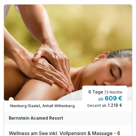
1 x Aromaöl-Massage (20 min.)**
1 x Begrüßungscocktail
1 x Bernstein-Souvenir als Abschiedsgeschenk
1 x Wellnesstasche mit Bademantel und Saunatuch
inkl. Zugang zum Wellnessbereich „Salzkristall“
inkl. vielfältige Saunalandschaft & Dampfbad
inkl. beheizter Außenpool (ganzjährig)
inkl. Nutzung der Minigolfanlage
inkl. Nutzung der Spiel- und Leseecke
6 Tage
| 5 Nächte
609 €
ab
Teilweise ausgelastet
1.218 €
Gesamt ab
Nienburg (Saale), Anhalt Wittenberg
A
WAR
Bernstein Acamed Resort
D
202
Wellness am See inkl. Vollpension & Massage - 6