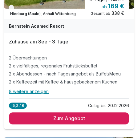
169 €
ab
Verfügbar bis Dezember
338 €
Gesamt ab
Nienburg (Saale), Anhalt Wittenberg
A
WAR
Bernstein Acamed Resort
D
202
Zuhause am See - 3 Tage
6
2 Übernachtungen
2 x vielfältiges, regionales Frühstücksbuffet
2 x Abendessen - nach Tagesangebot als Buffet/Menü
2 x Kaffeezeit mit Kaffee & hausgebackenem Kuchen
8 weitere anzeigen
Alle Inklusivleistungen
12 enthalten
Gültig bis 20.12.2026
5,2 / 6
2 Übernachtungen
Zum Angebot
2 x vielfältiges, regionales Frühstücksbuffet
2 x Abendessen - nach Tagesangebot als Buffet/Menü
2 x Kaffeezeit mit Kaffee & hausgebackenem Kuchen