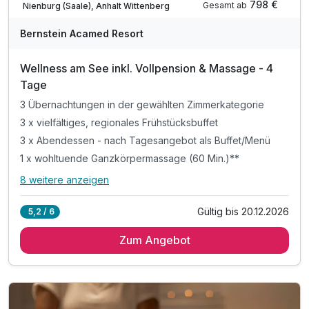
798 €
Gesamt ab
Nienburg (Saale), Anhalt Wittenberg
A
WAR
Bernstein Acamed Resort
D
202
Wellness am See inkl. Vollpension & Massage - 4
6
Tage
3 Übernachtungen in der gewählten Zimmerkategorie
3 x vielfältiges, regionales Frühstücksbuffet
3 x Abendessen - nach Tagesangebot als Buffet/Menü
1 x wohltuende Ganzkörpermassage (60 Min.)**
8 weitere anzeigen
Alle Inklusivleistungen
12 enthalten
Gültig bis 20.12.2026
5,2 / 6
3 Übernachtungen in der gewählten Zimmerkategorie
Zum Angebot
3 x vielfältiges, regionales Frühstücksbuffet
3 x Abendessen - nach Tagesangebot als Buffet/Menü
1 x wohltuende Ganzkörpermassage (60 Min.)**
3 x Mittagessen im Rahmen der Vollpension