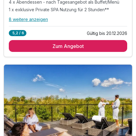
4 x Abendessen - nach Tagesangebot als Buffet/Menü
1 x exklusive Private SPA Nutzung für 2 Stunden**
8 weitere anzeigen
Alle Inklusivleistungen
12 enthalten
Gültig bis 20.12.2026
5,2 / 6
4 Übernachtungen in der gewählten Zimmerkategorie
Zum Angebot
4 x vielfältiges, regionales Frühstücksbuffet
4 x Abendessen - nach Tagesangebot als Buffet/Menü
1 x exklusive Private SPA Nutzung für 2 Stunden**
1 x Flasche Prosecco im SPA für prickelnde Momente
4 x reichhaltiges Mittagsbuffet
4 x genüssliche Kaffee- und Kuchenzeit
1 x Flasche Sekt & Pralinen auf dem Zimmer
1 x kleines Bernstein-Souvenir pro Zimmer
1 x Wellnesstasche: Bademantel und Saunatuch
inkl. Zugang zum Wellnessbereich „Salzkristall“
inkl. Saunalandschaft und beheizter Außenpool