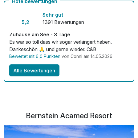
Hotelbewertungen
inkl. Panorama-Sauna mit Seeblick & Bio-Sauna
Sehr gut
inkl. Wellnessnutzung bis 15 Uhr am Abreisetag
5,2
1391 Bewertungen
inkl. Außenpool - im Winter beheizt
inkl. Seezugang mit Tret- und Ruderbooten
Zuhause am See - 3 Tage
inkl. Minigolf, Tischtennis und Volleyballfeld
Es war so toll dass wir sogar verlängert haben.
inkl. Fahrradverleih nach Verfügbarkeit
Dankeschön 🙏 und gerne wieder. C&B
inkl. kostenfreiem Parkplatz am Hotel
Bewertet mit 6,0 Punkten
von Conni am 14.05.2026
Alle Bewertungen
Bernstein Acamed Resort