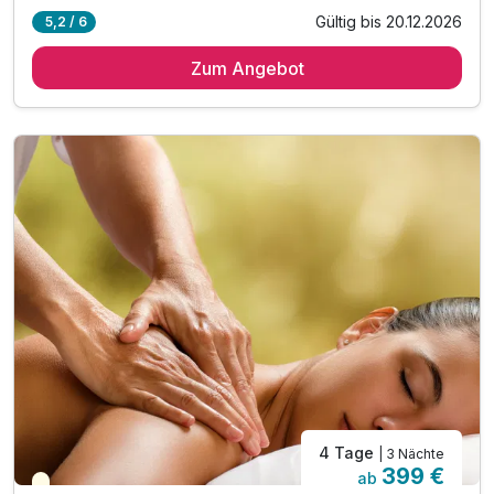
Gültig bis 20.12.2026
5,2 / 6
4 Übernachtungen in der gewählten Zimmerkategorie
Zum Angebot
4 x vielfältiges, regionales Frühstücksbuffet
4 x Abendessen - nach Tagesangebot als Buffet/Menü
1 x wohltuende Ganzkörpermassage (60 Min.)**
4 x Mittagessen im Rahmen der Vollpension
4 x genüssliche Kaffee- und Kuchenzeit
1 x Flasche Sekt zur Anreise
1 x kleines Bernstein-Souvenir pro Zimmer
1 x Wellnesstasche mit Bademantel und Saunatuch
inkl. Zugang zum Wellnessbereich „Salzkristall“
inkl. vielfältige Saunalandschaft & Dampfbad
inkl. beheizter Außenpool (ganzjährig)
4 Tage
| 3 Nächte
399 €
ab
Teilweise ausgelastet