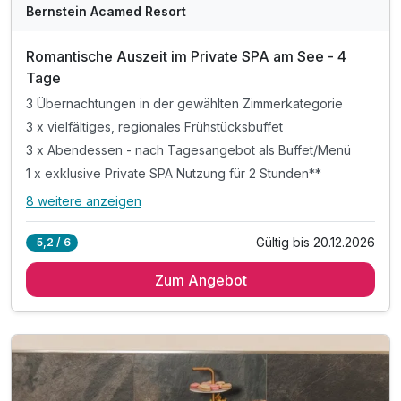
WAR
Bernstein Acamed Resort
D
202
Romantische Auszeit im Private SPA am See - 4
6
Tage
3 Übernachtungen in der gewählten Zimmerkategorie
3 x vielfältiges, regionales Frühstücksbuffet
3 x Abendessen - nach Tagesangebot als Buffet/Menü
1 x exklusive Private SPA Nutzung für 2 Stunden**
8 weitere anzeigen
Alle Inklusivleistungen
12 enthalten
Gültig bis 20.12.2026
5,2 / 6
3 Übernachtungen in der gewählten Zimmerkategorie
Zum Angebot
3 x vielfältiges, regionales Frühstücksbuffet
3 x Abendessen - nach Tagesangebot als Buffet/Menü
1 x exklusive Private SPA Nutzung für 2 Stunden**
1 x Flasche Prosecco im SPA für prickelnde Momente
1 x Flasche Sekt & Pralinen auf dem Zimmer
3 x reichhaltiges Mittagsbuffet