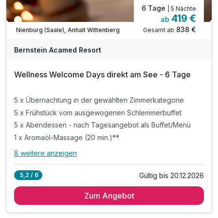
6 Tage
| 5 Nächte
419 €
ab
Teilweise ausgelastet
838 €
Gesamt ab
Nienburg (Saale), Anhalt Wittenberg
A
WAR
Bernstein Acamed Resort
D
202
Wellness Welcome Days direkt am See - 6 Tage
6
5 x Übernachtung in der gewählten Zimmerkategorie
5 x Frühstück vom ausgewogenen Schlemmerbuffet
5 x Abendessen - nach Tagesangebot als Buffet/Menü
1 x Aromaöl-Massage (20 min.)**
8 weitere anzeigen
Alle Inklusivleistungen
12 enthalten
Gültig bis 20.12.2026
5,2 / 6
5 x Übernachtung in der gewählten Zimmerkategorie
Zum Angebot
5 x Frühstück vom ausgewogenen Schlemmerbuffet
5 x Abendessen - nach Tagesangebot als Buffet/Menü