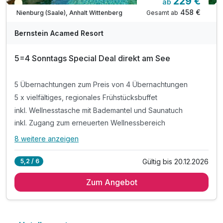
229 €
ab
Teilweise ausgelastet
458 €
Gesamt ab
Nienburg (Saale), Anhalt Wittenberg
A
WAR
Bernstein Acamed Resort
D
202
5=4 Sonntags Special Deal direkt am See
6
5 Übernachtungen zum Preis von 4 Übernachtungen
5 x vielfältiges, regionales Frühstücksbuffet
inkl. Wellnesstasche mit Bademantel und Saunatuch
inkl. Zugang zum erneuerten Wellnessbereich
8 weitere anzeigen
Alle Inklusivleistungen
12 enthalten
Gültig bis 20.12.2026
5,2 / 6
5 Übernachtungen zum Preis von 4 Übernachtungen
Zum Angebot
5 x vielfältiges, regionales Frühstücksbuffet
inkl. Wellnesstasche mit Bademantel und Saunatuch
inkl. Zugang zum erneuerten Wellnessbereich
inkl. vielfältige Saunalandschaft & Dampfbad