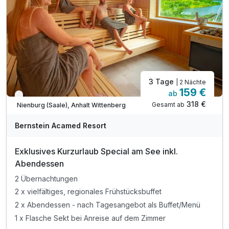
inkl. beheizter Außenpool (ganzjährig)
inkl. Nutzung der Minigolfanlage
inkl. Nutzung der Spiel- und Leseecke
3 Tage
| 2 Nächte
159 €
ab
Verfügbar bis Dezember
318 €
Gesamt ab
Nienburg (Saale), Anhalt Wittenberg
A
WAR
Bernstein Acamed Resort
D
202
Exklusives Kurzurlaub Special am See inkl.
6
Abendessen
2 Übernachtungen
2 x vielfältiges, regionales Frühstücksbuffet
2 x Abendessen - nach Tagesangebot als Buffet/Menü
1 x Flasche Sekt bei Anreise auf dem Zimmer