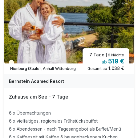
inkl. Wellnessbereich bis 16 Uhr am Abreisetag
inkl. beheizter Außenpool (ganzjährig)
inkl. Minigolf, Tischtennis, Outdoor-Schach
inkl. Nutzung der Spiel- und Leseecke
7 Tage
| 6 Nächte
519 €
ab
Teilweise ausgelastet
1.038 €
Gesamt ab
Nienburg (Saale), Anhalt Wittenberg
A
WAR
Bernstein Acamed Resort
D
202
Zuhause am See - 7 Tage
6
6 x Übernachtungen
6 x vielfältiges, regionales Frühstücksbuffet
6 x Abendessen - nach Tagesangebot als Buffet/Menü
6 x Kaffeezeit mit Kaffee & hausgebackenem Kuchen