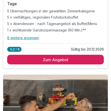
6
Tage
5 Übernachtungen in der gewählten Zimmerkategorie
5 x vielfältiges, regionales Frühstücksbuffet
5 x Abendessen - nach Tagesangebot als Buffet/Menü
1 x wohltuende Ganzkörpermassage (60 Min.)**
8 weitere anzeigen
Alle Inklusivleistungen
12 enthalten
Gültig bis 20.12.2026
5,2 / 6
5 Übernachtungen in der gewählten Zimmerkategorie
Zum Angebot
5 x vielfältiges, regionales Frühstücksbuffet
5 x Abendessen - nach Tagesangebot als Buffet/Menü
1 x wohltuende Ganzkörpermassage (60 Min.)**
5 x Mittagessen im Rahmen der Vollpension
5 x genüssliche Kaffee- und Kuchenzeit
1 x Flasche Sekt zur Anreise
1 x kleines Bernstein-Souvenir pro Zimmer
1 x Wellnesstasche mit Bademantel und Saunatuch
inkl. Zugang zum Wellnessbereich „Salzkristall“