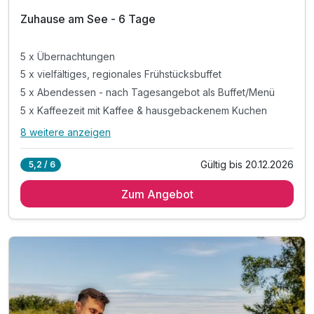
202
Zuhause am See - 6 Tage
6
5 x Übernachtungen
5 x vielfältiges, regionales Frühstücksbuffet
5 x Abendessen - nach Tagesangebot als Buffet/Menü
5 x Kaffeezeit mit Kaffee & hausgebackenem Kuchen
8 weitere anzeigen
Alle Inklusivleistungen
12 enthalten
Gültig bis 20.12.2026
5,2 / 6
5 x Übernachtungen
Zum Angebot
5 x vielfältiges, regionales Frühstücksbuffet
5 x Abendessen - nach Tagesangebot als Buffet/Menü
5 x Kaffeezeit mit Kaffee & hausgebackenem Kuchen
1 x Wellnesstasche mit Bademantel und Saunatuch
inkl. Zugang zum Wellnessbereich „Salzkristall“
inkl. vielfältige Saunalandschaft & Dampfbad
inkl. Panorama-Sauna mit Seeblick & Bio-Sauna