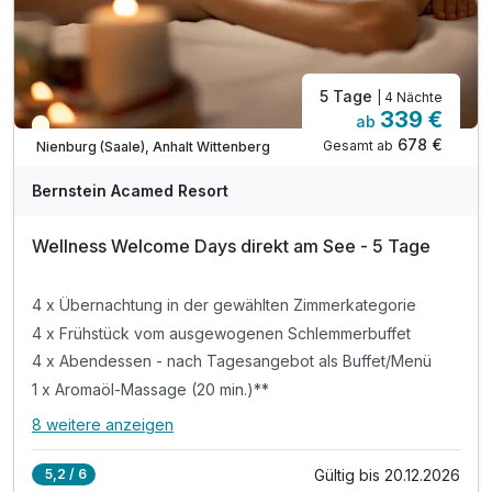
5 Tage
| 4 Nächte
339 €
ab
Teilweise ausgelastet
678 €
Gesamt ab
Nienburg (Saale), Anhalt Wittenberg
A
WAR
Bernstein Acamed Resort
D
202
Wellness Welcome Days direkt am See - 5 Tage
6
4 x Übernachtung in der gewählten Zimmerkategorie
4 x Frühstück vom ausgewogenen Schlemmerbuffet
4 x Abendessen - nach Tagesangebot als Buffet/Menü
1 x Aromaöl-Massage (20 min.)**
8 weitere anzeigen
Alle Inklusivleistungen
12 enthalten
Gültig bis 20.12.2026
5,2 / 6