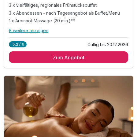
3 x vielfältiges, regionales Frühstücksbuffet
3 x Abendessen - nach Tagesangebot als Buffet/Menü
1 x Aromaöl-Massage (20 min.)**
8 weitere anzeigen
Alle Inklusivleistungen
12 enthalten
Gültig bis 20.12.2026
5,2 / 6
3 x Übernachtung in der gewählten Zimmerkategorie
Zum Angebot
3 x vielfältiges, regionales Frühstücksbuffet
3 x Abendessen - nach Tagesangebot als Buffet/Menü
1 x Aromaöl-Massage (20 min.)**
1 x Begrüßungscocktail
1 x Bernstein-Souvenir als Abschiedsgeschenk
1 x Wellnesstasche: Bademantel und Saunatuch
inkl. Zugang zum Wellnessbereich „Salzkristall“
inkl. vielfältige Saunalandschaft & Dampfbad
inkl. beheizter Außenpool (ganzjährig)
inkl. Nutzung der Minigolfanlage
inkl. Nutzung der Spiel- und Leseecke