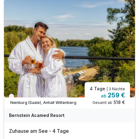
1 x Wellnesstasche mit Bademantel und Saunatuch
inkl. Zugang zum Wellnessbereich „Salzkristall“
inkl. vielfältige Saunalandschaft & Dampfbad
inkl. Panorama-Sauna mit Seeblick & Bio-Sauna
inkl. Wellnessnutzung bis 16 Uhr am Abreisetag
inkl. beheizter Außenpool (ganzjährig)
inkl. Minigolf, Tischtennis, Outdoor-Schach
inkl. Nutzung der Spiel- und Leseecke
4 Tage
| 3 Nächte
259 €
ab
Verfügbar bis Dezember
518 €
Gesamt ab
Nienburg (Saale), Anhalt Wittenberg
A
WAR
Bernstein Acamed Resort
D
202
Zuhause am See - 4 Tage
6