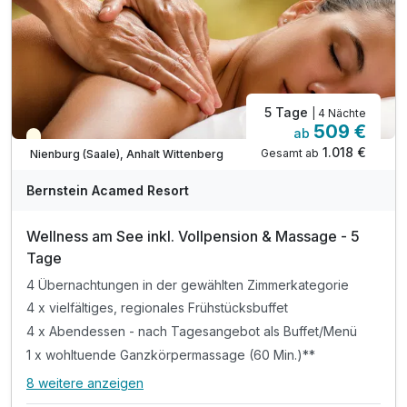
inkl. Minigolf, Tischtennis, Outdoor-Schach
inkl. Nutzung der Spiel- und Leseecke
5 Tage
| 4 Nächte
509 €
ab
Teilweise ausgelastet
1.018 €
Gesamt ab
Nienburg (Saale), Anhalt Wittenberg
A
WAR
Bernstein Acamed Resort
D
202
Wellness am See inkl. Vollpension & Massage - 5
6
Tage
4 Übernachtungen in der gewählten Zimmerkategorie
4 x vielfältiges, regionales Frühstücksbuffet
4 x Abendessen - nach Tagesangebot als Buffet/Menü
1 x wohltuende Ganzkörpermassage (60 Min.)**
8 weitere anzeigen
Alle Inklusivleistungen
12 enthalten