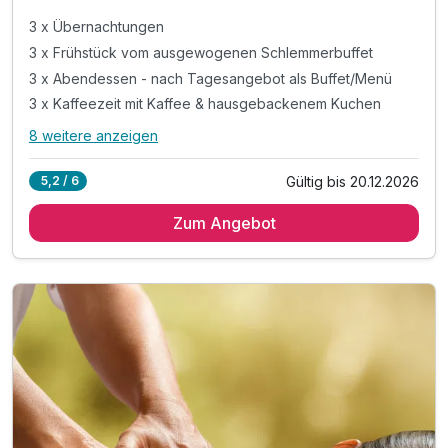
3 x Übernachtungen
3 x Frühstück vom ausgewogenen Schlemmerbuffet
3 x Abendessen - nach Tagesangebot als Buffet/Menü
3 x Kaffeezeit mit Kaffee & hausgebackenem Kuchen
8 weitere anzeigen
Alle Inklusivleistungen
12 enthalten
Gültig bis 20.12.2026
5,2 / 6
3 x Übernachtungen
Zum Angebot
3 x Frühstück vom ausgewogenen Schlemmerbuffet
3 x Abendessen - nach Tagesangebot als Buffet/Menü
3 x Kaffeezeit mit Kaffee & hausgebackenem Kuchen
1 x Wellnesstasche mit Bademantel und Saunatuch
inkl. Zugang zum Wellnessbereich „Salzkristall“
inkl. vielfältige Saunalandschaft & Dampfbad
inkl. Panorama-Sauna mit Seeblick & Bio-Sauna
inkl. Wellnessnutzung bis 16 Uhr am Abreisetag
inkl. beheizter Außenpool (ganzjährig)