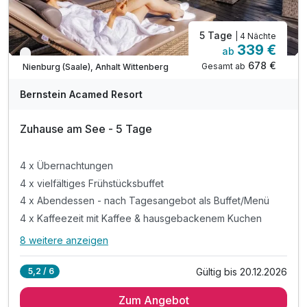
5 Tage
| 4 Nächte
339 €
ab
Verfügbar bis Dezember
678 €
Gesamt ab
Nienburg (Saale), Anhalt Wittenberg
A
WAR
Bernstein Acamed Resort
D
202
Zuhause am See - 5 Tage
6
4 x Übernachtungen
4 x vielfältiges Frühstücksbuffet
4 x Abendessen - nach Tagesangebot als Buffet/Menü
4 x Kaffeezeit mit Kaffee & hausgebackenem Kuchen
8 weitere anzeigen
Alle Inklusivleistungen
12 enthalten
Gültig bis 20.12.2026
5,2 / 6
4 x Übernachtungen
Zum Angebot
4 x vielfältiges Frühstücksbuffet