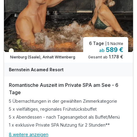
inkl. vielfältige Saunalandschaft & Dampfbad
inkl. beheizter Außenpool (ganzjährig)
6 Tage
| 5 Nächte
589 €
ab
Teilweise ausgelastet
1.178 €
Gesamt ab
Nienburg (Saale), Anhalt Wittenberg
A
WAR
Bernstein Acamed Resort
D
202
Romantische Auszeit im Private SPA am See - 6
6
Tage
5 Übernachtungen in der gewählten Zimmerkategorie
5 x vielfältiges, regionales Frühstücksbuffet
5 x Abendessen - nach Tagesangebot als Buffet/Menü
1 x exklusive Private SPA Nutzung für 2 Stunden**
8 weitere anzeigen