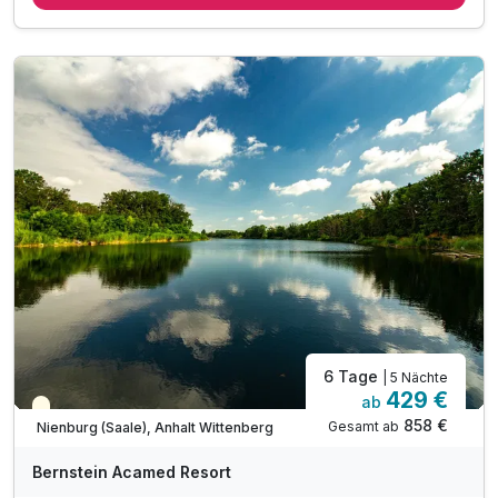
4 x Abendessen - nach Tagesangebot als Buffet/Menü
4 x Kaffeezeit mit Kaffee & hausgebackenem Kuchen
1 x Wellnesstasche mit Bademantel und Saunatuch
inkl. Zugang zum Wellnessbereich „Salzkristall“
inkl. vielfältige Saunalandschaft & Dampfbad
inkl. Panorama-Sauna mit Seeblick & Bio-Sauna
inkl. Wellnessnutzung bis 16 Uhr am Abreisetag
inkl. beheizter Außenpool (ganzjährig)
inkl. Minigolf, Tischtennis, Outdoor-Schach
inkl. Nutzung der Spiel- und Leseecke
6 Tage
| 5 Nächte
429 €
ab
Teilweise ausgelastet
858 €
Gesamt ab
Nienburg (Saale), Anhalt Wittenberg
A
WAR
Bernstein Acamed Resort
D