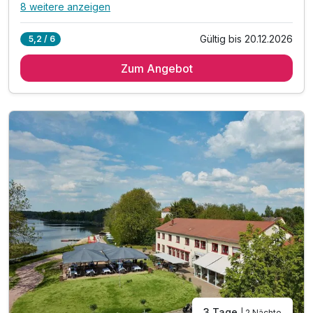
8 weitere anzeigen
Alle Inklusivleistungen
12 enthalten
Gültig bis 20.12.2026
5,2 / 6
2 Übernachtungen
Zum Angebot
2 x vielfältiges, regionales Frühstücksbuffet
2 x Abendessen - nach Tagesangebot als Buffet/Menü
1 x Flasche Sekt bei Anreise auf dem Zimmer
1 x Wellnesstasche: Bademantel und Saunatuch
inkl. Zugang zum Wellnessbereich „Salzkristall“
inkl. vielfältige Saunalandschaft & Dampfbad
inkl. Panorama-Sauna mit Seeblick & Bio-Sauna
inkl. Wellnessnutzung bis 16 Uhr am Abreisetag
inkl. beheizter Außenpool (ganzjährig)
inkl. Minigolf, Tischtennis, Outdoor-Schach
inkl. Nutzung der Spiel- und Leseecke
3 Tage
| 2 Nächte