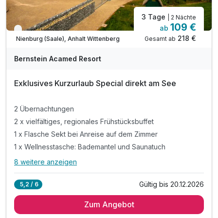
3 Tage
| 2 Nächte
109 €
ab
Verfügbar bis Dezember
218 €
Gesamt ab
Nienburg (Saale), Anhalt Wittenberg
A
WAR
Bernstein Acamed Resort
D
202
Exklusives Kurzurlaub Special direkt am See
6
2 Übernachtungen
2 x vielfältiges, regionales Frühstücksbuffet
1 x Flasche Sekt bei Anreise auf dem Zimmer
1 x Wellnesstasche: Bademantel und Saunatuch
8 weitere anzeigen
Alle Inklusivleistungen
12 enthalten
Gültig bis 20.12.2026
5,2 / 6
2 Übernachtungen
Zum Angebot
2 x vielfältiges, regionales Frühstücksbuffet
1 x Flasche Sekt bei Anreise auf dem Zimmer