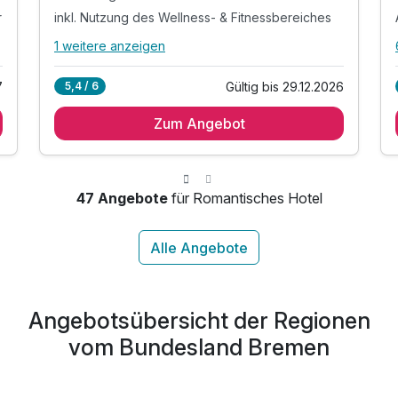
r
inkl. Nutzung des Wellness- & Fitnessbereiches
1 weitere anzeigen
Alle Inklusivleistungen
5 enthalten
7
Gültig bis 29.12.2026
5,4 / 6
2 Übernachtungen
Zum Angebot
2 x Frühstück
1 x 3-Gang-Menü im Park Restaurant
r
inkl. Nutzung des Wellness- & Fitnessbereiches
inkl. Nutzung W-Lan
47 Angebote
für Romantisches Hotel
Angebotsübersicht der Regionen
vom Bundesland Bremen