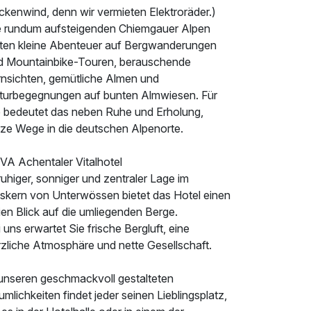
ckenwind, denn wir vermieten Elektroräder.)
e rundum aufsteigenden Chiemgauer Alpen
eten kleine Abenteuer auf Bergwanderungen
d Mountainbike-Touren, berauschende
rnsichten, gemütliche Almen und
turbegegnungen auf bunten Almwiesen. Für
e bedeutet das neben Ruhe und Erholung,
rze Wege in die deutschen Alpenorte.
VA Achentaler Vitalhotel
ruhiger, sonniger und zentraler Lage im
tskern von Unterwössen bietet das Hotel einen
ien Blick auf die umliegenden Berge.
 uns erwartet Sie frische Bergluft, eine
rzliche Atmosphäre und nette Gesellschaft.
 unseren geschmackvoll gestalteten
mlichkeiten findet jeder seinen Lieblingsplatz,