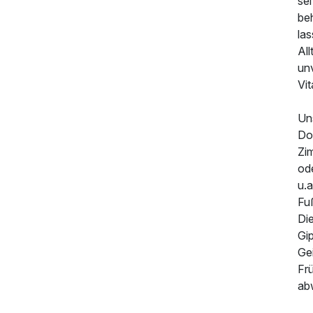
sei
be
la
All
un
Vit
Un
Do
Zim
od
u.a
Fu
Di
Gi
273,00 €
p.P. ab
Gei
Fr
ab