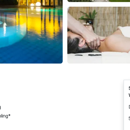
d
bling*