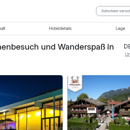
Gutschein vers
halt
Hotel
details
Lage
ermenbesuch und Wanderspaß in
DE
Un