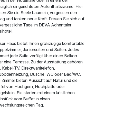
 es in der Hotelhalle oder in einem der
haglich eingerichteten Aufenthaltsräume. Hier
ssen Sie die Seele baumeln, vergessen den
tag und tanken neue Kraft. Freuen Sie sich auf
vergessliche Tage im DEVA Achentaler
alhotel.
ser Haus bietet Ihnen großzügige komfortable
ppelzimmer, Juniorsuiten und Suiten. Jedes
mer/ jede Suite verfügt über einen Balkon
er eine Terrasse. Zu der Ausstattung gehören
. Kabel-TV, Direktwahltelefon,
ßbodenheizung, Dusche, WC oder Bad/WC.
e Zimmer bieten Aussicht auf Natur und die
pfel von Hochgern, Hochplatte oder
gelstein. Sie starten mit einem köstlichen
ühstück vom Buffet in einen
wechslungsreichen Tag.