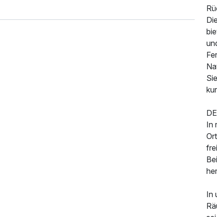
Rü
Di
bi
un
Fe
Na
Si
ku
233,00 €
p.P. ab
DE
In 
Or
fre
Bei
he
In
Räu