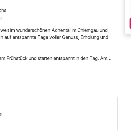
chs
r
 zweit im wunderschönen Achental im Chiemgau und
sich auf entspannte Tage voller Genuss, Erholung und
gem Frühstück und starten entspannt in den Tag. Am
ungsgetränk herzlich willkommen, bevor Sie ein
 Parkplatz, W-LAN Nutzung / Internetnutzung
Therme Bad Aibling: Der Eintritt für 4 Stunden
ein in die wohltuende Thermalwelt und genießen Sie
udem die schönsten Seiten des Chiemgaus und
s
egion. Erkunden Sie malerische Landschaften, genießen
essliche Urlaubsmomente.