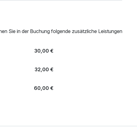
zurlaub – dieses Arrangement lädt dazu ein, neue
nerungen zu schaffen.
nen Sie in der Buchung folgende zusätzliche Leistungen
t) angebotenen Leistungen.
30,00 €
32,00 €
60,00 €