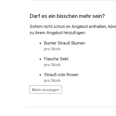
Ob romantische Auszeit oder genussvoller Kur
Darf es ein bisschen mehr sein?
Energie zu tanken und gemeinsam schöne Erin
Sofern nicht schon im Angebot enthalten, kön
*Das Hotel haftet nicht für die (Verfügbarkei
zu ihrem Angebot hinzufügen:
Bunter Strauß Blumen
pro Stück
Flasche Sekt
pro Stück
Strauß rote Rosen
pro Stück
Mehr anzeigen