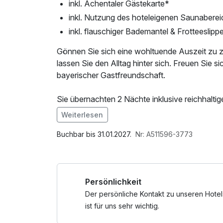
inkl. Achentaler Gästekarte*
inkl. Nutzung des hoteleigenen Saunaberei
inkl. flauschiger Bademantel & Frotteeslippe
Gönnen Sie sich eine wohltuende Auszeit zu
lassen Sie den Alltag hinter sich. Freuen Sie 
bayerischer Gastfreundschaft.
Sie übernachten 2 Nächte inklusive reichhalti
Anreiseabend heißen wir Sie mit einem Begrüß
Weiterlesen
genussvolles 4-Gänge-Menü erwartet.
Im Angebot enthalten
Saunabenutzung, Saunatuch, Leihbademantel,
Buchbar bis 31.01.2027.
Nr: A511596-3773
Pure Entspannung erleben Sie bei Ihrem Besuch in der 
pro Person ist bereits inklusive. Tauchen Sie 
erholsame Stunden für Körper und Seele.
Persönlichkeit
Mit der Achental Gästekarte entdecken Sie z
Der persönliche Kontakt zu unseren Hotel
profitieren von attraktiven Vorteilen in der R
ist für uns sehr wichtig.
Sie die klare Bergluft und erleben Sie unverg