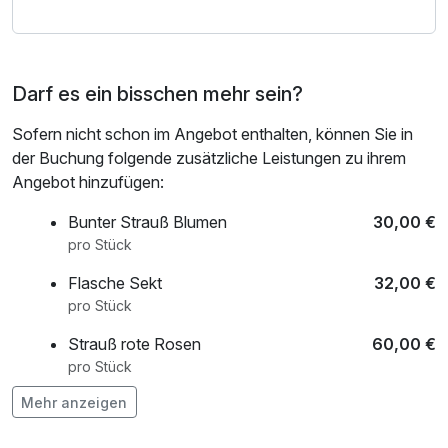
Mit der Achental Gästekarte entdecken Sie zudem die
schönsten Seiten des Chiemgaus und profitieren von
Darf es ein bisschen mehr sein?
attraktiven Vorteilen in der Region. Erkunden Sie
malerische Landschaften, genießen Sie die klare Bergluft
Sofern nicht schon im Angebot enthalten, können Sie in
und erleben Sie unvergessliche Urlaubsmomente.
der Buchung folgende zusätzliche Leistungen zu ihrem
Angebot hinzufügen:
Ob romantische Auszeit oder genussvoller Kurzurlaub –
dieses Arrangement lädt dazu ein, neue Energie zu tanken
Bunter Strauß Blumen
30,00 €
und gemeinsam schöne Erinnerungen zu schaffen.
pro Stück
Flasche Sekt
32,00 €
*Das Hotel haftet nicht für die (Verfügbarkeit)
pro Stück
angebotenen Leistungen.
Strauß rote Rosen
60,00 €
pro Stück
Mehr anzeigen