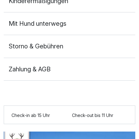
Kinderermäßigungen
2 Erwachsene
Mit Hund unterwegs
Storno & Gebühren
Zahlung & AGB
Check-in ab 15 Uhr
Check-out bis 11 Uhr
Ausstattung
Für 3 Tage
145,00 €
p.P. ab