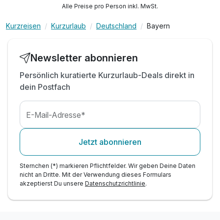
Welcomedrink am Anreiseabend
Alle Preise pro Person inkl. MwSt.
inkl. Nutzung des Saunabereichs
Kurzreisen
Kurzurlaub
Deutschland
Bayern
inkl. Bademantel & Frotteeslipper
Achentaler Gästekarte mit vielen Vorteilen
Newsletter abonnieren
Persönlich kuratierte Kurzurlaub-Deals direkt in
dein Postfach
E-Mail-Adresse*
Jetzt abonnieren
Sternchen (*) markieren Pflichtfelder. Wir geben Deine Daten
nicht an Dritte. Mit der Verwendung dieses Formulars
akzeptierst Du unsere
Datenschutzrichtlinie
.