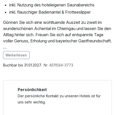
inkl. Nutzung des hoteleigenen Saunabereichs
inkl. flauschiger Bademantel & Frotteeslipper
Gönnen Sie sich eine wohltuende Auszeit zu zweit im
wunderschönen Achental im Chiemgau und lassen Sie den
Alltag hinter sich. Freuen Sie sich auf entspannte Tage
voller Genuss, Erholung und bayerischer Gastfreundschaft.
Sie übernachten 2 Nächte inklusive reichhaltigem
Weiterlesen
Frühstück und starten entspannt in den Tag. Am
Im Angebot enthalten
Anreiseabend heißen wir Sie mit einem Begrüßungsgetränk
Saunabenutzung, Saunatuch, Leihbademantel, Parkplatz,
Buchbar bis 31.01.2027.
Nr: A511594-3773
herzlich willkommen, bevor Sie ein genussvolles 4-Gänge-
W-LAN Nutzung / Internetnutzung
Menü erwartet.
Persönlichkeit
Pure Entspannung erleben Sie bei Ihrem Besuch in der
Therme Bad Aibling: Der Eintritt für 4 Stunden pro Person
Der persönliche Kontakt zu unseren Hotels ist für
ist bereits inklusive. Tauchen Sie ein in die wohltuende
uns sehr wichtig.
Thermalwelt und genießen Sie erholsame Stunden für
Körper und Seele.