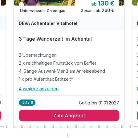
130 €
ab
Verfügbar bis Dezember
260 €
Gesamt ab
Unterwössen, Chiemgau
DEVA Achentaler Vitalhotel
3 Tage Wanderzeit im Achental
2 Übernachtungen
eiseabend
2 x reichhaltiges Frühstück vom Buffet
4-Gänge Auswahl-Menü am Anreiseabend
1 x pro Aufenthalt Brotzeit*
4 weitere anzeigen
Alle Inklusivleistungen
8 enthalten
6
Gültig bis 31.01.2027
5,1 / 6
2 Übernachtungen
Zum Angebot
2 x reichhaltiges Frühstück vom Buffet
4-Gänge Auswahl-Menü am Anreiseabend
1 x pro Aufenthalt Brotzeit*