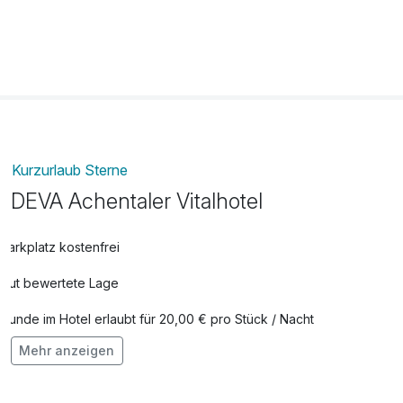
Kurzurlaub Sterne
DEVA Achentaler Vitalhotel
Parkplatz kostenfrei
Gut bewertete Lage
Hunde im Hotel erlaubt für 20,00 € pro Stück / Nacht
Mehr anzeigen
Auch vegetarische Speisen
Fahrradverleih