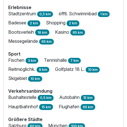
Erlebnisse
Stadtzentrum
öfftl. Schwimmbad
0,5 km
1 km
Badesee
Shopping
2 km
2 km
Bootsverleih
Kasino
16 km
65 km
Messegelände
65 km
Sport
Fischen
Tennishalle
3 km
7 km
Reitmöglichk.
Golfplatz 18 L.
8 km
10 km
Skigebiet
10 km
Verkehrsanbindung
Bushaltestelle
Autobahn
0,5 km
15 km
Hauptbahnhof
Flughafen
15 km
65 km
Größere Städte
Salzburg
München
60 km
100 km