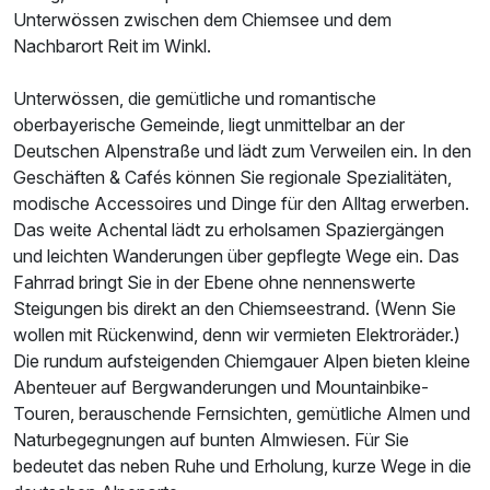
Unterwössen zwischen dem Chiemsee und dem
Nachbarort Reit im Winkl.
Ausstattung
Unterwössen, die gemütliche und romantische
Für 3 Tage
165,00 €
p.P. ab
oberbayerische Gemeinde, liegt unmittelbar an der
Deutschen Alpenstraße und lädt zum Verweilen ein. In den
Geschäften & Cafés können Sie regionale Spezialitäten,
modische Accessoires und Dinge für den Alltag erwerben.
Das weite Achental lädt zu erholsamen Spaziergängen
und leichten Wanderungen über gepflegte Wege ein. Das
Suite/n
Fahrrad bringt Sie in der Ebene ohne nennenswerte
2 Erwachsene und 3 Kinder
Steigungen bis direkt an den Chiemseestrand. (Wenn Sie
wollen mit Rückenwind, denn wir vermieten Elektroräder.)
Die rundum aufsteigenden Chiemgauer Alpen bieten kleine
Abenteuer auf Bergwanderungen und Mountainbike-
Touren, berauschende Fernsichten, gemütliche Almen und
Naturbegegnungen auf bunten Almwiesen. Für Sie
bedeutet das neben Ruhe und Erholung, kurze Wege in die