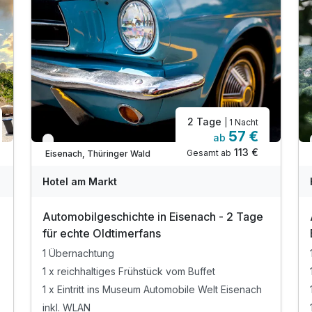
2 Tage
| 1 Nacht
57 €
ab
Verfügbar bis Dezember
113 €
Gesamt ab
Eisenach, Thüringer Wald
Hotel am Markt
Automobilgeschichte in Eisenach - 2 Tage
für echte Oldtimerfans
1 Übernachtung
1 x reichhaltiges Frühstück vom Buffet
1 x Eintritt ins Museum Automobile Welt Eisenach
inkl. WLAN