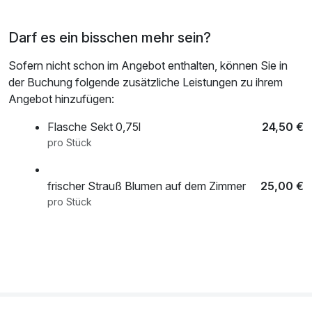
Gönnen Sie sich eine Pause vom Alltag – dort, wo
Darf es ein bisschen mehr sein?
Geschichte Ruhe schenkt. Verbringen Sie zwei entspannte
Nächte in Eisenach inklusive Frühstück und entdecken Sie
Sofern nicht schon im Angebot enthalten, können Sie in
mit dem Eintritt zur Wartburg eines der bedeutendsten
der Buchung folgende zusätzliche Leistungen zu ihrem
Wahrzeichen Deutschlands.
Angebot hinzufügen:
Flasche Sekt 0,75l
24,50 €
pro Stück
frischer Strauß Blumen auf dem Zimmer
25,00 €
pro Stück