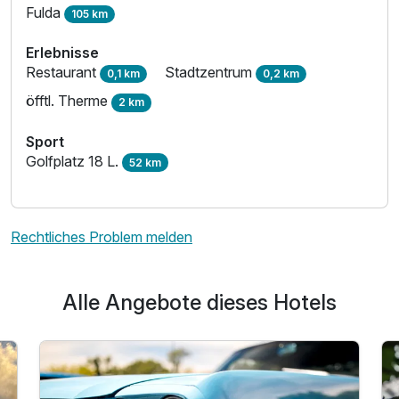
Fulda
105 km
Erlebnisse
Restaurant
Stadtzentrum
0,1 km
0,2 km
öfftl. Therme
2 km
Sport
Golfplatz 18 L.
52 km
Rechtliches Problem melden
Alle Angebote dieses Hotels