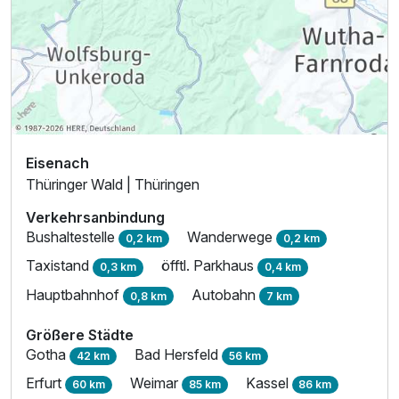
Eisenach
Thüringer Wald | Thüringen
Verkehrsanbindung
Bushaltestelle
Wanderwege
0,2 km
0,2 km
Taxistand
öfftl. Parkhaus
0,3 km
0,4 km
Hauptbahnhof
Autobahn
0,8 km
7 km
Größere Städte
Gotha
Bad Hersfeld
42 km
56 km
Erfurt
Weimar
Kassel
60 km
85 km
86 km