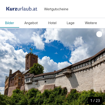
Wertgutscheine
Bilder
Angebot
Hotel
Lage
Weitere
1
1
/
/
23
23