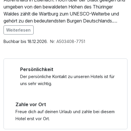
umgeben von den bewaldeten Höhen des Thüringer
Waldes zählt die Wartburg zum UNESCO-Welterbe und
gehört zu den bedeutendsten Burgen Deutschlands.
Schon der Weg hinauf bietet eindrucksvolle Ausblicke auf
Weiterlesen
die Landschaft und stimmt auf die besondere Atmosphäre
Im Angebot enthalten
des Ortes ein.
1 Flasche Mineralwasser, Saunabenutzung, W-LAN
Buchbar bis 18.12.2026.
Nr: A503408-7751
Nutzung / Internetnutzung
Die Burg ist eng mit Martin Luther verbunden, der hier auf
der Wartburg das Neue Testament ins Deutsche
Persönlichkeit
übersetzte. Prunkvolle Säle, historische Wohnräume und
die berühmte Lutherstube vermitteln anschaulich das
Der persönliche Kontakt zu unseren Hotels ist für
Leben vergangener Jahrhunderte sowie die kulturelle
uns sehr wichtig.
Bedeutung der Burg. Der Aufenthalt auf der Wartburg lässt
sich durch Zeit zur eigenen Erkundung, einen Besuch im
Zahle vor Ort
Museum oder eine Pause mit Blick über Eisenach
abrunden. Die Wartburg vereint Geschichte, Architektur
Freue dich auf deinen Urlaub und zahle bei diesem
und Naturerlebnis und ist ein Höhepunkt für
Hotel erst vor Ort.
Kulturinteressierte und Geschichtsliebhaber gleichermaßen.