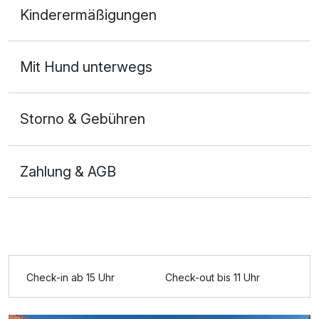
Eisenach!
Kinderermäßigungen
2 Erwachsene und 1 Kind
Mit Hund unterwegs
Storno & Gebühren
Zahlung & AGB
Ausstattung
Check-in ab 15 Uhr
Check-out bis 11 Uhr
Zusatznächte