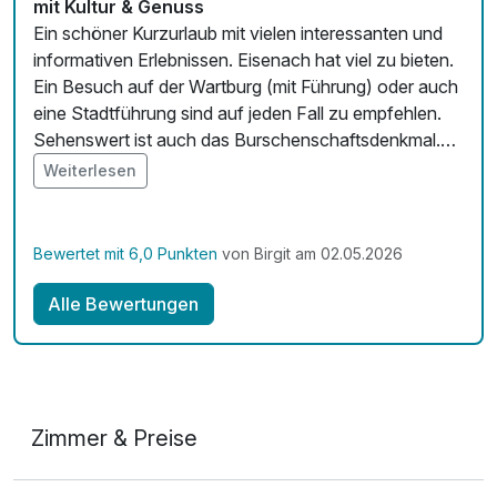
mit Kultur & Genuss
Ein schöner Kurzurlaub mit vielen interessanten und
informativen Erlebnissen. Eisenach hat viel zu bieten.
Ein Besuch auf der Wartburg (mit Führung) oder auch
eine Stadtführung sind auf jeden Fall zu empfehlen.
Sehenswert ist auch das Burschenschaftsdenkmal.
Der "Aufstieg" lohnt sich schon allein wegen des
Weiterlesen
schönen Ausblicks auf die Stadt, den Thüringer Wald
und natürlich die Wartburg. Wer ins Museum möchte,
hat verschiedene Möglichkeiten: Luthermuseum,
Bewertet mit 6,0 Punkten
von Birgit am 02.05.2026
Bachmuseum, Museum im Stadtschloss. Es lohnt
sich! Unsere Unterkunft, das Hotel am Markt, ließ
Alle Bewertungen
keine Wünsche offen. Wir waren bestens versorgt!
Wir hatten ein schönes, helles Zimmer und ein großes
Bad. Das Frühstücksbuffet war sehr vielfältig: ob süß
oder herzhaft, Müsli und leckerer Jogurt,
verschiedenes Obst - für jeden etwas. Prima!
Zimmer & Preise
Erwähnenswert auf jeden Fall auch der sehr gute
Service. Wir sagen danke für 3 schöne Tage in
Doppelzimmer