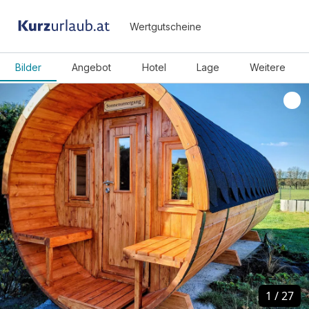
Wertgutscheine
Bilder
Angebot
Hotel
Lage
Weitere
1
1
/
/
27
27