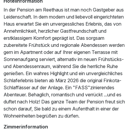
Hotelinformation
In der Pension am Reethaus ist man noch Gastgeber aus
Leidenschaft. In dem modern und liebevoll eingerichteten
Haus erwartet Sie ein unvergessliches Erlebnis, das von
Annehmlichkeit, herzlicher Gastfreundschaft und
erstklassigem Komfort geprägt ist. Das sorgsam
Ausstattung
zubereitete Frühstück und regionale Abendessen werden
gern im Apartment oder auf Ihrer eigenen Terrasse mit
Für 3 Tage
Sonnenaufgang serviert, alternativ im neuen Frühstücks-
119,00 €
p.P. ab
und Abendessenraum, während Sie die herrliche Ruhe
genießen. Ein wahres Highlight und ein unvergleichliches
Schlaferlebnis bieten ab März 2026 die original Finkota-
Schlaffässer auf der Anlage. Ein "FASS"zinierendes
Abenteuer. Behaglich, romantisch und verrückt ...und es
duftet nach Holz! Das ganze Team der Pension freut sich
schon darauf, Sie bald zu einem Aufenthalt in einer der
Wohneinheiten begrüßen zu dürfen.
Zimmerinformation