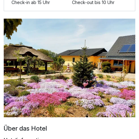
Check-in ab 15 Uhr
Check-out bis 10 Uhr
Für 3 Tage
129,00 €
p.P. ab
Spreewald Schlaffass Nr. 2 mit "Sonnenaufgang
Blick"
2 Erwachsene und 3 Kinder
Über das Hotel