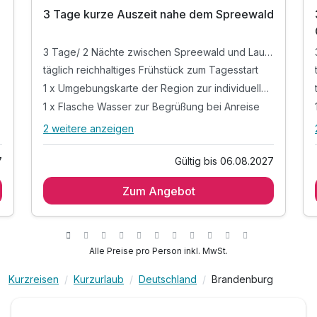
3 Tage kurze Auszeit nahe dem Spreewald
3 Tage/ 2 Nächte zwischen Spreewald und Lausitzer Seenland
täglich reichhaltiges Frühstück zum Tagesstart
1 x Umgebungskarte der Region zur individuellen Erkundung
1 x Flasche Wasser zur Begrüßung bei Anreise
2 weitere anzeigen
Alle Inklusivleistungen
6 enthalten
7
Gültig bis 06.08.2027
3 Tage/ 2 Nächte zwischen Spreewald und
Lausitzer Seenland
Zum Angebot
täglich reichhaltiges Frühstück zum Tagesstart
1 x Umgebungskarte der Region zur individuellen
Erkundung
Alle Preise pro Person inkl. MwSt.
1 x Flasche Wasser zur Begrüßung bei Anreise
Parkplatznutzung während des Aufenthalts
Kurzreisen
Kurzurlaub
Deutschland
Brandenburg
WLAN