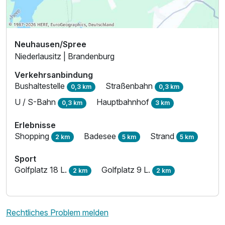
Neuhausen/Spree
Niederlausitz | Brandenburg
Verkehrsanbindung
Bushaltestelle
Straßenbahn
0,3 km
0,3 km
U / S-Bahn
Hauptbahnhof
0,3 km
3 km
Erlebnisse
Shopping
Badesee
Strand
2 km
5 km
5 km
Sport
Golfplatz 18 L.
Golfplatz 9 L.
2 km
2 km
Rechtliches Problem melden