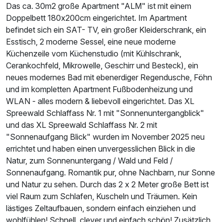
Das ca. 30m2 große Apartment "ALM" ist mit einem
Doppelbett 180x200cm eingerichtet. Im Apartment
befindet sich ein SAT- TV, ein großer Kleiderschrank, ein
Esstisch, 2 moderne Sessel, eine neue moderne
Küchenzeile vom Küchenstudio (mit Kühlschrank,
Cerankochfeld, Mikrowelle, Geschirr und Besteck), ein
neues modernes Bad mit ebenerdiger Regendusche, Föhn
und im kompletten Apartment Fußbodenheizung und
WLAN - alles modern & liebevoll eingerichtet. Das XL
Spreewald Schlaffass Nr. 1 mit "Sonnenuntergangblick"
und das XL Spreewald Schlaffass Nr. 2 mit
"Sonnenaufgang Blick" wurden im November 2025 neu
errichtet und haben einen unvergesslichen Blick in die
Natur, zum Sonnenuntergang / Wald und Feld /
Sonnenaufgang. Romantik pur, ohne Nachbarn, nur Sonne
und Natur zu sehen. Durch das 2 x 2 Meter große Bett ist
viel Raum zum Schlafen, Kuscheln und Träumen. Kein
lästiges Zeltaufbauen, sondern einfach einziehen und
wohlfühlen! Schnell, clever und einfach schön! Zusätzlich