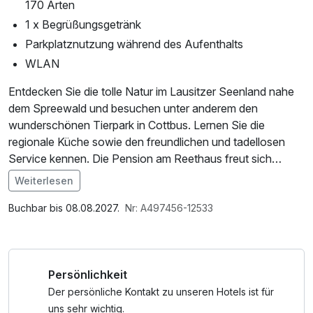
170 Arten
1 x Begrüßungsgetränk
Parkplatznutzung während des Aufenthalts
WLAN
Entdecken Sie die tolle Natur im Lausitzer Seenland nahe
dem Spreewald und besuchen unter anderem den
wunderschönen Tierpark in Cottbus. Lernen Sie die
regionale Küche sowie den freundlichen und tadellosen
Service kennen. Die Pension am Reethaus freut sich
darauf Sie wieder in Einklang zu bringen und wünscht
Weiterlesen
Ihnen schon jetzt viel Erholung.
Buchbar bis 08.08.2027.
Nr: A497456-12533
Persönlichkeit
Der persönliche Kontakt zu unseren Hotels ist für
uns sehr wichtig.