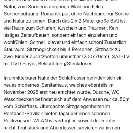
Natur, zum Sonnenuntergang / Wald und Feld /
Für 6 Tage
Sonnenaufgang. Romantik pur, ohne Nachbarn, nur Sonne
429,00 €
p.P. ab
und Natur zu sehen. Durch das 2 x 2 Meter große Bett ist
viel Raum zum Schlafen, Kuscheln und Träumen. Kein
lästiges Zeltaufbauen, sondern einfach einziehen und
wohlfühlen! Schnell, clever und einfach schön! Zusätzlich
Stauraum, Sitzmöglichkeit bis 4 Personen, Sitzbank zu
zwei Kinder Zusatzbetten umrüstbar (200x70cm), SAT-TV
mit DVD Player, Beleuchtung/Steckdosen.
In unmittelbarer Nähe der Schlaffässer befinden sich ein
neues modernes-Sanitärhaus, welches ebenfalls im
November 2025 erst neu errichtet wurde. Dusche, WC,
Waschbecken befindet sich auf dem Anwesen nur ca. 50m
vom Schlaffass. Überdachte Sitzgelegenheiten im
Reetdach-Pavillon bieten tagsüber einen schönen
Rückzugsort. WLAN ist verfügbar, soweit der Router
reicht. Frühstück und Abendessen servieren wir im neu