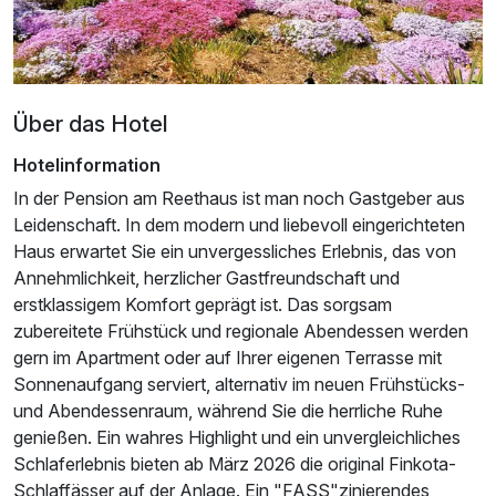
Über das Hotel
Hotelinformation
In der Pension am Reethaus ist man noch Gastgeber aus
Leidenschaft. In dem modern und liebevoll eingerichteten
Haus erwartet Sie ein unvergessliches Erlebnis, das von
Annehmlichkeit, herzlicher Gastfreundschaft und
Ausstattung
erstklassigem Komfort geprägt ist. Das sorgsam
zubereitete Frühstück und regionale Abendessen werden
Für 6 Tage
gern im Apartment oder auf Ihrer eigenen Terrasse mit
439,00 €
p.P. ab
Sonnenaufgang serviert, alternativ im neuen Frühstücks-
und Abendessenraum, während Sie die herrliche Ruhe
genießen. Ein wahres Highlight und ein unvergleichliches
Schlaferlebnis bieten ab März 2026 die original Finkota-
Schlaffässer auf der Anlage. Ein "FASS"zinierendes