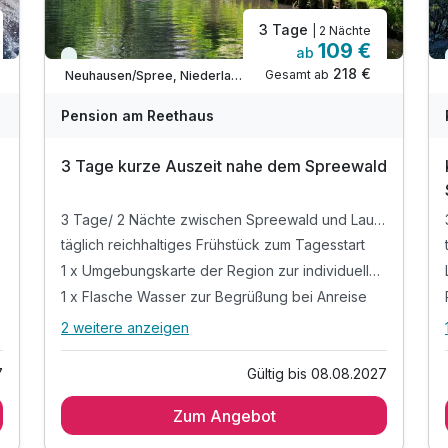
3 Tage
| 2 Nächte
109 €
ab
Viele Termine frei
218 €
Gesamt ab
Neuhausen/Spree, Niederlausitz
Pension am Reethaus
3 Tage kurze Auszeit nahe dem Spreewald
3 Tage/ 2 Nächte zwischen Spreewald und Lausitzer Seenland
täglich reichhaltiges Frühstück zum Tagesstart
1 x Umgebungskarte der Region zur individuellen Erkundung
1 x Flasche Wasser zur Begrüßung bei Anreise
2 weitere anzeigen
Alle Inklusivleistungen
6 enthalten
7
Gültig bis 08.08.2027
3 Tage/ 2 Nächte zwischen Spreewald und
Lausitzer Seenland
Zum Angebot
täglich reichhaltiges Frühstück zum Tagesstart