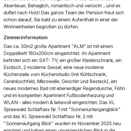
Spreewald Schlaffass Nr. 2 mit "Sonnenaufgang
Abenteuer. Behaglich, romantisch und verrückt ...und es
Blick"
duftet nach Holz! Das ganze Team der Pension freut sich
2 Erwachsene und 3 Kinder
schon darauf, Sie bald zu einem Aufenthalt in einer der
Wohneinheiten begrüßen zu dürfen.
Zimmerinformation
Das ca. 30m2 große Apartment "ALM" ist mit einem
Doppelbett 180x200cm eingerichtet. Im Apartment
befindet sich ein SAT- TV, ein großer Kleiderschrank, ein
Esstisch, 2 moderne Sessel, eine neue moderne
Küchenzeile vom Küchenstudio (mit Kühlschrank,
Cerankochfeld, Mikrowelle, Geschirr und Besteck), ein
neues modernes Bad mit ebenerdiger Regendusche, Föhn
und im kompletten Apartment Fußbodenheizung und
WLAN - alles modern & liebevoll eingerichtet. Das XL
Spreewald Schlaffass Nr. 1 mit "Sonnenuntergangblick"
und das XL Spreewald Schlaffass Nr. 2 mit
"Sonnenaufgang Blick" wurden im November 2025 neu
Ausstattung
errichtet und haben einen unvergesslichen Blick in die