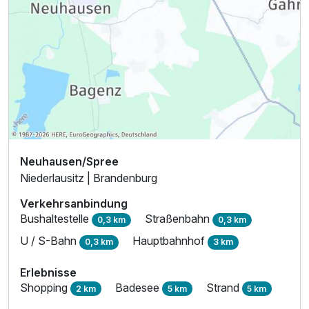
Neuhausen/Spree
Niederlausitz | Brandenburg
Verkehrsanbindung
Bushaltestelle
Straßenbahn
0,3 km
0,3 km
U / S-Bahn
Hauptbahnhof
0,3 km
3 km
Erlebnisse
Shopping
Badesee
Strand
2 km
5 km
5 km