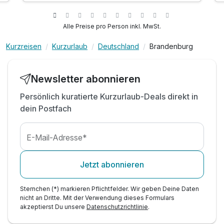
1 x Umgebungskarte der Region zur individuellen
Erkundung
Alle Preise pro Person inkl. MwSt.
1 x Flasche Wasser zur Begrüßung bei Anreise
Parkplatznutzung während des Aufenthalts
Kurzreisen
Kurzurlaub
Deutschland
Brandenburg
WLAN
Newsletter abonnieren
Persönlich kuratierte Kurzurlaub-Deals direkt in
dein Postfach
E-Mail-Adresse*
Jetzt abonnieren
Sternchen (*) markieren Pflichtfelder. Wir geben Deine Daten
nicht an Dritte. Mit der Verwendung dieses Formulars
akzeptierst Du unsere
Datenschutzrichtlinie
.