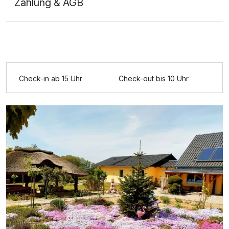
Zahlung & AGB
Ausstattung
Für 6 Tage
449,00 €
p.P. ab
Check-in ab 15 Uhr
Check-out bis 10 Uhr
Spreewald SchlafFass Nr. 1 mit "Sonnenuntergang
Blick"
2 Erwachsene und 3 Kinder