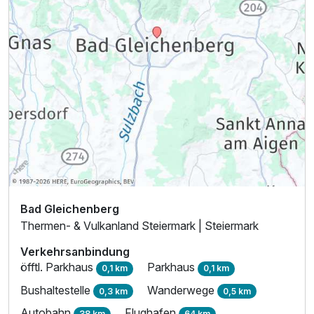
Ausstattung
Zusatznächte
Für 5 Tage
555,00 €
p.P. ab
Bad Gleichenberg
Thermen- & Vulkanland Steiermark | Steiermark
Verkehrsanbindung
öfftl. Parkhaus
Parkhaus
0,1 km
0,1 km
Bushaltestelle
Wanderwege
0,3 km
0,5 km
Autobahn
Flughafen
38 km
64 km