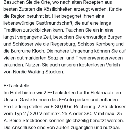
Besuchen Sie die Orte, wo nach alten Rezepten aus
besten Zutaten die Köstlichkeiten erzeugt werden, für die
Zusatznächte
die Region berühmt ist. Hier begegnet Ihnen eine
liebenswürdige Gastfreundschaft, die auf eine lange
Tradition zurückblicken kann. Tauchen Sie ein in eine
Für 5 Tage
495,00 €
p.P. ab
längst vergangene Zeit, besuchen Sie ehrwürdige Burgen
und Schlösser wie die Riegersburg, Schloss Kornberg und
die Burgruine Klöch. Die nähere Umgebung können Sie auf
vielen gut markierten Spazier- und Themenwanderwegen
erkunden. Nutzen Sie auch unseren kostenlosen Verleih
Suite/n
von Nordic Walking Stöcken.
2 Erwachsene und 2 Kinder
E-Tankstelle
Im Hotel bieten wir 2 E-Tankstellen für Ihr Elektroauto an.
Unsere Gäste können das E-Auto parken und aufladen.
Pro Ladung stellen wir € 30,00 in Rechnung. 2 Steckdosen
vom Typ 2 / 220 V mit max. 25 A oder 380 V mit max. 25
A. Beide Steckdosen können gleichzeitig benutzt werden.
Die Anschlüsse sind von außen zugänglich und nutzbar.