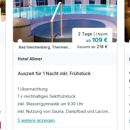
2 Tage
| 1 Nacht
109 €
ab
Verfügbar bis Dezember
218 €
Gesamt ab
Bad Gleichenberg, Thermen- & Vulkanland Steiermark
Hotel Allmer
Auszeit für 1 Nacht inkl. Frühstück
1 Übernachtung
1 x reichhaltiges Sektfrühstück
inkl. Wassergymnastik um 9.30 Uhr
inkl. Nutzung von Sauna, Dampfbad und Laconium
7
5 weitere anzeigen
Alle Inklusivleistungen
9 enthalten