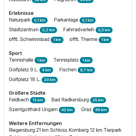
Erlebnisse
Naturpark
Parkanlage
0,1 km
0,1 km
Stadtzentrum
Fahrradverleih
0,2 km
0,5 km
öfftl. Schwimmbad
öfftl. Therme
1 km
1 km
Sport
Tennishalle
Tennisplatz
1 km
1 km
Golfplatz 9 L.
Fischen
4 km
8,7 km
Golfplatz 18 L.
20 km
Größere Städte
Feldbach
Bad Radkersburg
13 km
25 km
Szentgotthárd Ungarn
Graz
42 km
66 km
Weitere Entfernungen
Riegersburg 21 km Schloss Kornberg 12 km Tierpark