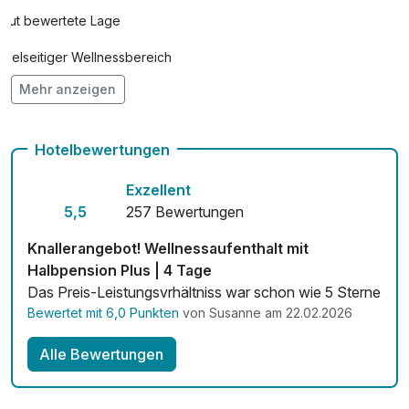
Gut bewertete Lage
Teilmassage
52,00 €
pro Person (25 Minuten)
Vielseitiger Wellnessbereich
Teilmassage + Moor oder Lehm
75,00 €
Mehr anzeigen
Hunde im Hotel erlaubt für 45,00 € pro Stück / Aufenthalt
pro Stück (50 Minuten)
Auch vegetarische Speisen
Hotelbewertungen
Fitnessgeräte stehen bereit
Exzellent
Kostenloses W-LAN
5,5
257 Bewertungen
Mit Hotelbar
Knallerangebot! Wellnessaufenthalt mit
Halbpension Plus | 4 Tage
Das Preis-Leistungsvrhältniss war schon wie 5 Sterne
Bewertet mit 6,0 Punkten
von Susanne am 22.02.2026
Alle Bewertungen