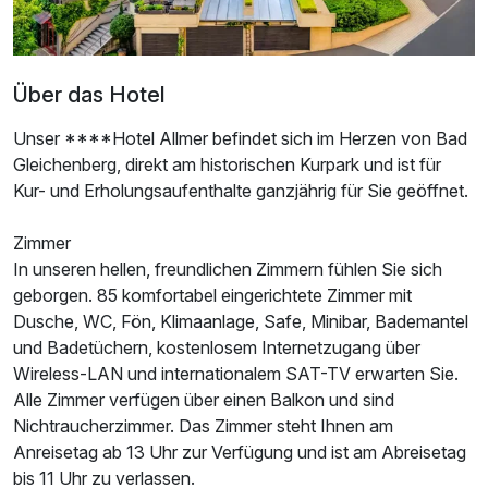
Doppelzimmer zur Einzelnutzung
Über das Hotel
1 Erwachsenen und 1 Kind
Unser ****Hotel Allmer befindet sich im Herzen von Bad
Gleichenberg, direkt am historischen Kurpark und ist für
Kur- und Erholungsaufenthalte ganzjährig für Sie geöffnet.
Zimmer
In unseren hellen, freundlichen Zimmern fühlen Sie sich
geborgen. 85 komfortabel eingerichtete Zimmer mit
Dusche, WC, Fön, Klimaanlage, Safe, Minibar, Bademantel
und Badetüchern, kostenlosem Internetzugang über
Wireless-LAN und internationalem SAT-TV erwarten Sie.
Alle Zimmer verfügen über einen Balkon und sind
Nichtraucherzimmer. Das Zimmer steht Ihnen am
Anreisetag ab 13 Uhr zur Verfügung und ist am Abreisetag
bis 11 Uhr zu verlassen.