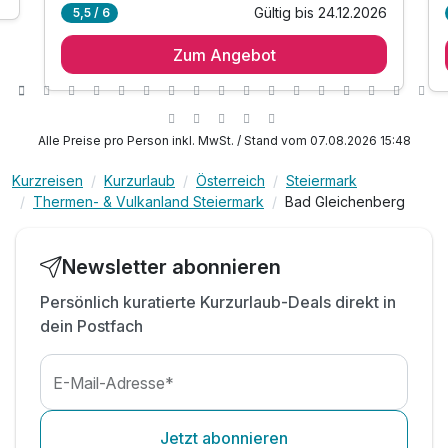
Gültig bis 24.12.2026
5,5 / 6
1 Übernachtung
Zum Angebot
1 x reichhaltiges Sektfrühstück
inkl. Wassergymnastik um 9.30 Uhr
inkl. Nutzung von Sauna, Dampfbad und
Laconium
Alle Preise pro Person inkl. MwSt. / Stand vom 07.08.2026 15:48
inkl. Nutzung des Panoramahallenbad
inkl. Benutzung des Fitnessraums
Kurzreisen
Kurzurlaub
Österreich
Steiermark
Thermen- & Vulkanland Steiermark
Bad Gleichenberg
inkl. Verleih von Nordic Walking Stöcken
inkl. Vital-Teebar und Steirische Äpfel
inkl. WLAN-Nutzung
Newsletter abonnieren
Persönlich kuratierte Kurzurlaub-Deals direkt in
dein Postfach
E-Mail-Adresse*
Jetzt abonnieren