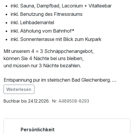
inkl. Sauna, Dampfbad, Laconium + Vitalteebar
inkl. Benutzung des Fitnessraums
inkl. Leihbademantel
inkl. Abholung vom Bahnhof*
inkl. Sonnenterrasse mit Blick zum Kurpark
Mit unserem 4 = 3 Schnäppchenangebot,
können Sie 4 Nächte bei uns bleiben,
und müssen nur 3 Nächte bezahlen.
Entspannung pur im steirischen Bad Gleichenberg.
Weiterlesen
Der Nachlass wurde in diesem Angebot bereits
Im Angebot enthalten
berücksichtigt!
Saunabenutzung, Saunatuch, Leihbademantel, Parkplatz, 1
Buchbar bis 24.12.2026.
Nr: A489508-8293
x kleines Abschiedsgeschenk, Nutzung des
Fitnessbereichs, Nutzung des Wellnessbereichs, W-LAN
Nutzung / Internetnutzung, Shuttleservice vom/zum
Persönlichkeit
Bahnhof, ganztägige Nutzung Wellnessbereich nach