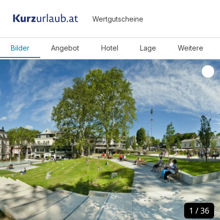
Wertgutscheine
Bilder
Angebot
Hotel
Lage
Weitere
1
1
/
/
36
36