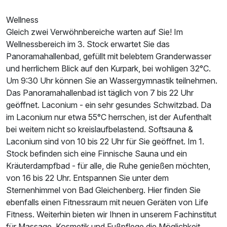
Wellness
Gleich zwei Verwöhnbereiche warten auf Sie! Im
Wellnessbereich im 3. Stock erwartet Sie das
Panoramahallenbad, gefüllt mit belebtem Granderwasser
und herrlichem Blick auf den Kurpark, bei wohligen 32°C.
Um 9:30 Uhr können Sie an Wassergymnastik teilnehmen.
Das Panoramahallenbad ist täglich von 7 bis 22 Uhr
geöffnet. Laconium - ein sehr gesundes Schwitzbad. Da
im Laconium nur etwa 55°C herrschen, ist der Aufenthalt
bei weitem nicht so kreislaufbelastend. Softsauna &
Ausstattung
Laconium sind von 10 bis 22 Uhr für Sie geöffnet. Im 1.
Stock befinden sich eine Finnische Sauna und ein
Zusatznächte
Kräuterdampfbad - für alle, die Ruhe genießen möchten,
von 16 bis 22 Uhr. Entspannen Sie unter dem
Für 5 Tage
575,00 €
p.P. ab
Sternenhimmel von Bad Gleichenberg. Hier finden Sie
ebenfalls einen Fitnessraum mit neuen Geräten von Life
Fitness. Weiterhin bieten wir Ihnen in unserem Fachinstitut
für Massage, Kosmetik und Fußpflege die Möglichkeit,