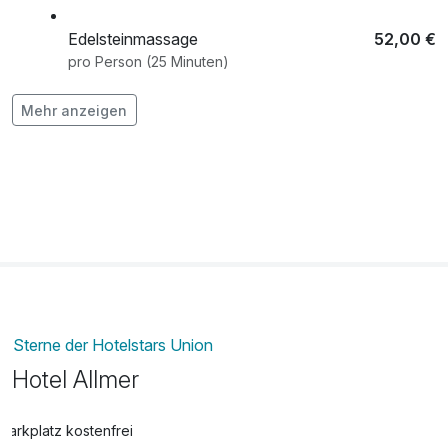
Edelsteinmassage
52,00 €
pro Person (25 Minuten)
Mehr anzeigen
Energieausgleichsmassage
52,00 €
pro Person (25 Minuten)
Ganzkörpermassage
85,00 €
pro Person (50 Minuten)
Kältekammer
45,00 €
pro Stück (3 Minuten)
Late check out
50,00 €
Sterne der Hotelstars Union
pro Zimmer
Hotel Allmer
Pantai Luar
120,00 €
Parkplatz kostenfrei
pro Person (50 Minuten)