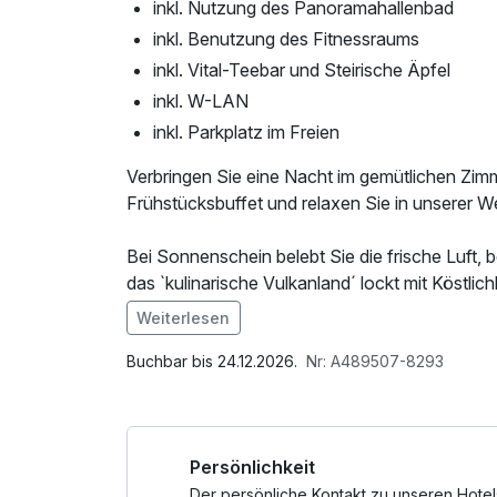
inkl. Nutzung des Panoramahallenbad
inkl. Benutzung des Fitnessraums
inkl. Vital-Teebar und Steirische Äpfel
inkl. W-LAN
inkl. Parkplatz im Freien
Verbringen Sie eine Nacht im gemütlichen Zim
Frühstücksbuffet und relaxen Sie in unserer We
Bei Sonnenschein belebt Sie die frische Luft,
das `kulinarische Vulkanland´ lockt mit Köstlich
Weiterlesen
Im Angebot enthalten
Saunabenutzung, Saunatuch, Leihbademantel, 
Buchbar bis 24.12.2026.
Nr: A489507-8293
des Fitnessbereichs, Nutzung des Wellnessbe
Shuttleservice vom/zum Bahnhof, ganztägige
mit Bademantel und -tücher
Persönlichkeit
Der persönliche Kontakt zu unseren Hotel