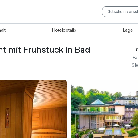
Gutschein vers
halt
Hotel
details
Lage
ht mit Frühstück in Bad
Ho
Ba
St