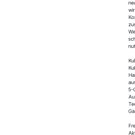
neu
wir
Ko
zus
We
sc
109,00 €
p.P. ab
nu
Kul
Ku
Ha
aus
5-
Aus
Te
Gä
Fre
Akt