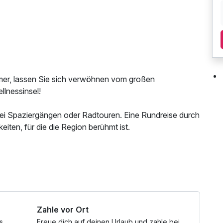
mer, lassen Sie sich verwöhnen vom großen
llnessinsel!
 bei Spaziergängen oder Radtouren. Eine Rundreise durch
keiten, für die die Region berühmt ist.
Parkplatz, 1 x kleines Abschiedsgeschenk, Nutzung
reichs, W-LAN Nutzung / Internetnutzung,
 Nutzung Wellnessbereich nach check out, Badetasche
Zahle vor Ort
s
Freue dich auf deinen Urlaub und zahle bei