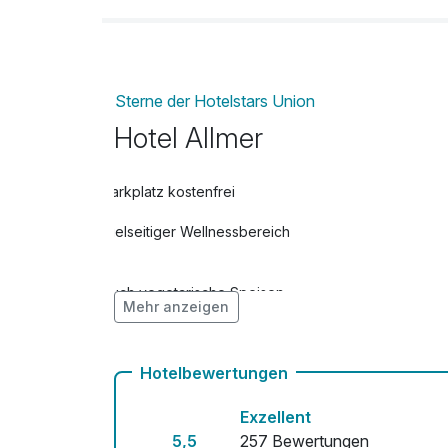
Ganzkörpermassage
pro Person (50 Minuten)
Sterne der Hotelstars Union
Kältekammer
Hotel Allmer
pro Stück (3 Minuten)
Late check out
Parkplatz kostenfrei
pro Zimmer
Vielseitiger Wellnessbereich
Pantai Luar
pro Person (50 Minuten)
Auch vegetarische Speisen
Mehr anzeigen
Teilmassage
Kostenloses W-LAN
pro Person (25 Minuten)
Hotelbewertungen
Teilmassage + Moor oder Lehm
pro Stück (50 Minuten)
Exzellent
5,5
257 Bewertungen