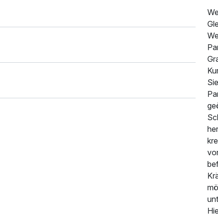
We
Gl
We
Pa
Gr
Ku
Si
Pan
ge
Sc
her
kr
von
be
Kr
mö
un
Hie