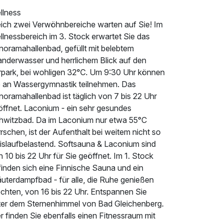
llness
eich zwei Verwöhnbereiche warten auf Sie! Im
llnessbereich im 3. Stock erwartet Sie das
noramahallenbad, gefüllt mit belebtem
anderwasser und herrlichem Blick auf den
rpark, bei wohligen 32°C. Um 9:30 Uhr können
e an Wassergymnastik teilnehmen. Das
oramahallenbad ist täglich von 7 bis 22 Uhr
öffnet. Laconium - ein sehr gesundes
hwitzbad. Da im Laconium nur etwa 55°C
rschen, ist der Aufenthalt bei weitem nicht so
eislaufbelastend. Softsauna & Laconium sind
 10 bis 22 Uhr für Sie geöffnet. Im 1. Stock
finden sich eine Finnische Sauna und ein
äuterdampfbad - für alle, die Ruhe genießen
chten, von 16 bis 22 Uhr. Entspannen Sie
ter dem Sternenhimmel von Bad Gleichenberg.
r finden Sie ebenfalls einen Fitnessraum mit