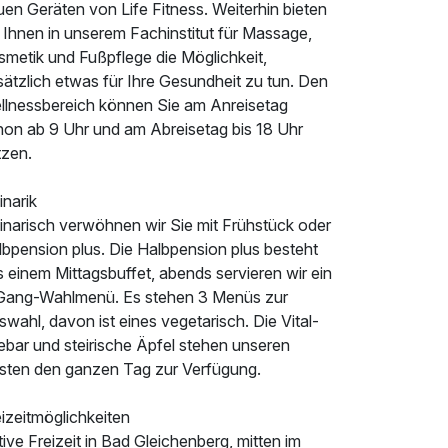
en Geräten von Life Fitness. Weiterhin bieten
 Ihnen in unserem Fachinstitut für Massage,
smetik und Fußpflege die Möglichkeit,
ätzlich etwas für Ihre Gesundheit zu tun. Den
llnessbereich können Sie am Anreisetag
hon ab 9 Uhr und am Abreisetag bis 18 Uhr
tzen.
inarik
linarisch verwöhnen wir Sie mit Frühstück oder
lbpension plus. Die Halbpension plus besteht
 einem Mittagsbuffet, abends servieren wir ein
Gang-Wahlmenü. Es stehen 3 Menüs zur
wahl, davon ist eines vegetarisch. Die Vital-
ebar und steirische Äpfel stehen unseren
sten den ganzen Tag zur Verfügung.
izeitmöglichkeiten
ive Freizeit in Bad Gleichenberg, mitten im