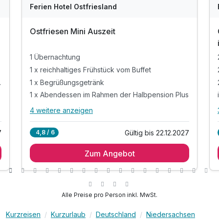
WAR
W
Ferien Hotel Ostfriesland
D
202
2
Ostfriesen Mini Auszeit
6
6
1 Übernachtung
1 x reichhaltiges Frühstück vom Buffet
sion Plus
1 x Begrüßungsgetränk
1 x Abendessen im Rahmen der Halbpension Plus
4 weitere anzeigen
Alle Inklusivleistungen
8 enthalten
7
Gültig bis 22.12.2027
4,8 / 6
1 Übernachtung
Zum Angebot
1 x reichhaltiges Frühstück vom Buffet
1 x Begrüßungsgetränk
1 x Abendessen im Rahmen der Halbpension Plus
inkl. offene Getränke (Bier, Wein, Softdrinks)
Alle Preise pro Person inkl. MwSt.
während Ihrer Essenzeit von max. 1,5 Stunden
r
Kurzreisen
Kurzurlaub
Deutschland
Niedersachsen
tägliche Nutzung der Sauna von 15:00 - 21:00 Uhr