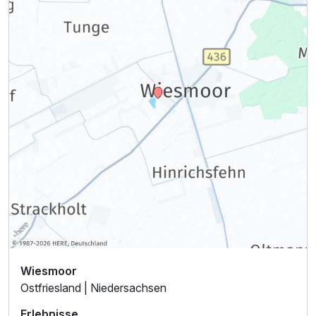
Für 3 Tage
199,00 €
p.P. ab
Doppelzimmer zur Einzelnutzung
1 Erwachsenen und 1 Kind
Wiesmoor
Ostfriesland | Niedersachsen
Erlebnisse