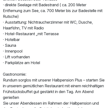
· direkte Seelage mit Badestrand ( ca. 200 Meter
Entfernung zum See, ca. 700 Meter bis zur Badestelle mit
Rutsche)
· Ausstattung: Nichtraucherzimmer mit WC, Dusche,
Haarföhn, TV mit Radio
· Hotel-Restaurant „mit Terrasse
· Hotelbar
· Sauna
· Innenpool
Ausstattung
· Lift vorhanden
· Parkplätze am Hotel
Für 3 Tage
219,00 €
p.P. ab
Gastronomie:
Rundum sorglos mit unserer Halbpension Plus – starten Sie
in unserem gemütlichen Restaurant mit einem reichhaltigen
Frühstücksbuffet gut gestärkt in den Tag. Am Abend
genießen
Doppelzimmer Standard
Sie unser Abendessen im Rahmen der Halbpension und
2 Erwachsene