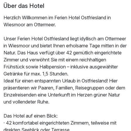
Über das Hotel
Herzlich Willkommen im Ferien Hotel Ostfriesland in
Ausstattung
Wiesmoor am Ottermeer.
Für 3 Tage
239,00 €
p.P. ab
Unser Ferien Hotel Ostfriesland liegt idyllisch am Ottermeer
in Wiesmoor und bietet Ihnen erholsame Tage mitten in der
Natur. Das Haus verfügt über 42 gemütlich eingerichtete
Zimmer und verwöhnt Sie mit einem reichhaltigen
Frühstück sowie Halbpension – inklusive ausgewählter
Getränke für max. 1,5 Stunden.
Doppelzimmer Seeseite
Ideal für einen entspannten Urlaub in Ostfriesland! Hier
2 Erwachsene
präsentieren wir Paaren, Familien, Reisegruppen oder dem
Einzelreisenden eine Unterkunft im Herzen grüner Natur
und vollendeter Ruhe.
Das Hotel auf einen Blick:
· 42 komfortabel eingerichteten Zimmern, teilweise mit
direkten Seeblick oder Terrasse