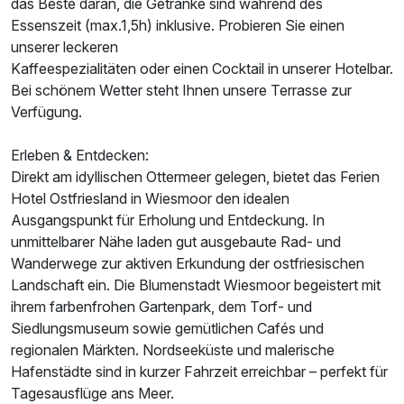
das Beste daran, die Getränke sind während des
Essenszeit (max.1,5h) inklusive. Probieren Sie einen
unserer leckeren
Kaffeespezialitäten oder einen Cocktail in unserer Hotelbar.
Bei schönem Wetter steht Ihnen unsere Terrasse zur
Verfügung.
Erleben & Entdecken:
Direkt am idyllischen Ottermeer gelegen, bietet das Ferien
Hotel Ostfriesland in Wiesmoor den idealen
Ausgangspunkt für Erholung und Entdeckung. In
unmittelbarer Nähe laden gut ausgebaute Rad- und
Wanderwege zur aktiven Erkundung der ostfriesischen
Landschaft ein. Die Blumenstadt Wiesmoor begeistert mit
Ausstattung
ihrem farbenfrohen Gartenpark, dem Torf- und
Siedlungsmuseum sowie gemütlichen Cafés und
regionalen Märkten. Nordseeküste und malerische
Für 3 Tage
199,00 €
p.P. ab
Hafenstädte sind in kurzer Fahrzeit erreichbar – perfekt für
Tagesausflüge ans Meer.