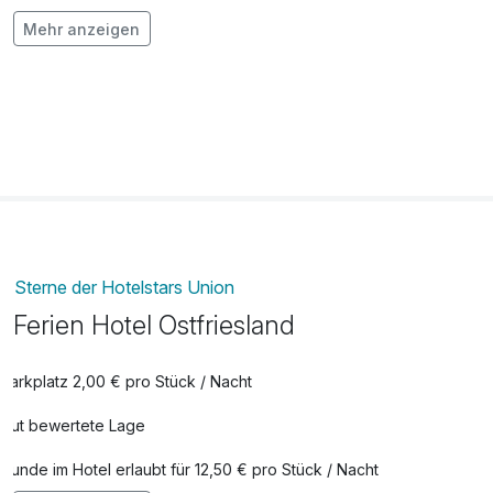
frischer Strauß Blumen auf dem Zimmer
34,00 €
Mehr anzeigen
pro Stück
Geburtstags Extra
39,00 €
pro Aufenthalt
Late Check Out bis 14.00 Uhr
29,00 €
pro Stück
Leihbademantel
10,00 €
Sterne der Hotelstars Union
pro Stück
Ferien Hotel Ostfriesland
Romantik Extra
34,00 €
Parkplatz 2,00 € pro Stück / Nacht
pro Aufenthalt
Gut bewertete Lage
Wohlfühl Extra
39,00 €
Hunde im Hotel erlaubt für 12,50 € pro Stück / Nacht
pro Aufenthalt