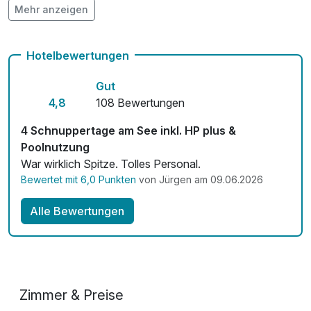
Mehr anzeigen
Auch vegetarische Speisen
Kostenloses W-LAN
Hotelbewertungen
Mit Hotelbar
Gut
4,8
108 Bewertungen
4 Schnuppertage am See inkl. HP plus &
Poolnutzung
War wirklich Spitze. Tolles Personal.
Bewertet mit 6,0 Punkten
von Jürgen am 09.06.2026
Alle Bewertungen
Zimmer & Preise