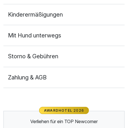
Doppelzimmer Komfort Seeseite
Kinderermäßigungen
2 Erwachsene
Mit Hund unterwegs
Storno & Gebühren
Zahlung & AGB
AWARDHOTEL
2026
Ausstattung
Verliehen für ein TOP Newcomer