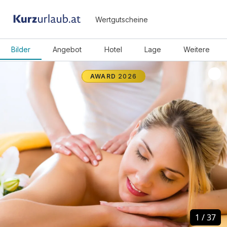
Wertgutscheine
Bilder
Angebot
Hotel
Lage
Weitere
AWARD
2026
1
1
/
/
37
37