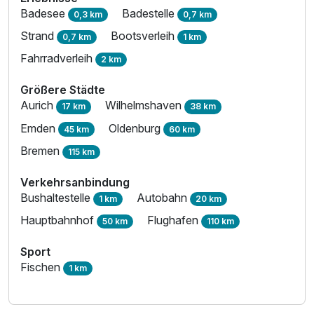
Badesee
Badestelle
0,3 km
0,7 km
Strand
Bootsverleih
0,7 km
1 km
Ausstattung
Fahrradverleih
2 km
Größere Städte
Für 3 Tage
249,00 €
p.P. ab
Aurich
Wilhelmshaven
17 km
38 km
Emden
Oldenburg
45 km
60 km
Bremen
115 km
Verkehrsanbindung
Bushaltestelle
Autobahn
1 km
20 km
Hauptbahnhof
Flughafen
50 km
110 km
Sport
Fischen
1 km