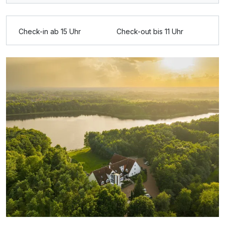
Für 3 Tage
259,00 €
p.P. ab
Check-in ab 15 Uhr
Check-out bis 11 Uhr
Doppelzimmer mit Terrasse
2 Erwachsene