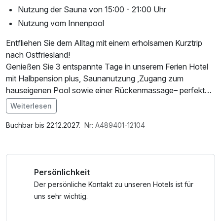
Nutzung der Sauna von 15:00 - 21:00 Uhr
Nutzung vom Innenpool
Entfliehen Sie dem Alltag mit einem erholsamen Kurztrip
nach Ostfriesland!
Genießen Sie 3 entspannte Tage in unserem Ferien Hotel
mit Halbpension plus, Saunanutzung ,Zugang zum
hauseigenen Pool sowie einer Rückenmassage– perfekt
zum Abschalten und Durchatmen.
Weiterlesen
Im Angebot enthalten
W-LAN Nutzung / Internetnutzung
Buchbar bis 22.12.2027.
Nr: A489401-12104
Persönlichkeit
Der persönliche Kontakt zu unseren Hotels ist für
uns sehr wichtig.