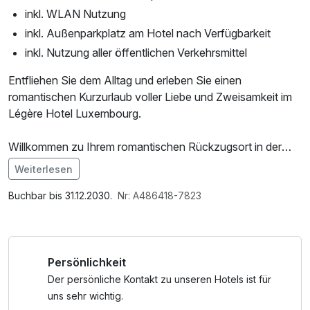
inkl. WLAN Nutzung
inkl. Außenparkplatz am Hotel nach Verfügbarkeit
inkl. Nutzung aller öffentlichen Verkehrsmittel
Entfliehen Sie dem Alltag und erleben Sie einen
romantischen Kurzurlaub voller Liebe und Zweisamkeit im
Légère Hotel Luxembourg.
Willkommen zu Ihrem romantischen Rückzugsort in der
bezaubernden Stadt Luxemburg! Mit seiner modernen
Weiterlesen
Eleganz und seinen 156 stilvollen Design-Zimmern bietet
Im Angebot enthalten
das Hotel die perfekte Kulisse für unvergessliche Momente
1 Flasche Mineralwasser, Saunabenutzung, Nutzung des
Buchbar bis 31.12.2030.
Nr: A486418-7823
zu zweit.
Fitnessbereichs, Nutzung des Wellnessbereichs, W-LAN
Nutzung / Internetnutzung, kostenfreie Nutzung öffentl.
Genießen Sie ein liebevoll dekoriertes Zimmer, und
Nahverkehr, Late Check Out, ganztägige Nutzung
Persönlichkeit
verwöhnen Sie Ihren Gaumen mit einem exquisiten 3-
Wellnessbereich nach check out
Gänge-Menü im hoteleigenen Restaurant.
Der persönliche Kontakt zu unseren Hotels ist für
Nach einem romantischen Abendessen können Sie den
uns sehr wichtig.