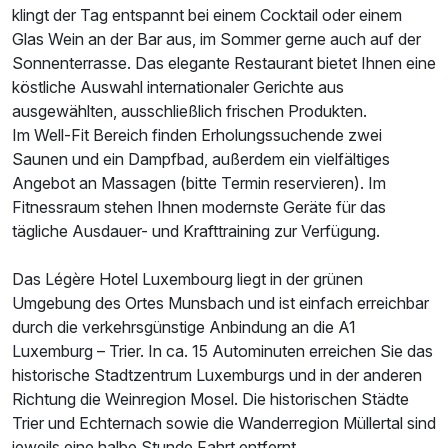
klingt der Tag entspannt bei einem Cocktail oder einem
Glas Wein an der Bar aus, im Sommer gerne auch auf der
Sonnenterrasse. Das elegante Restaurant bietet Ihnen eine
köstliche Auswahl internationaler Gerichte aus
ausgewählten, ausschließlich frischen Produkten.
Im Well-Fit Bereich finden Erholungssuchende zwei
Saunen und ein Dampfbad, außerdem ein vielfältiges
Angebot an Massagen (bitte Termin reservieren). Im
Ausstattung
Fitnessraum stehen Ihnen modernste Geräte für das
tägliche Ausdauer- und Krafttraining zur Verfügung.
Zusatznächte
Das Légère Hotel Luxembourg liegt in der grünen
Umgebung des Ortes Munsbach und ist einfach erreichbar
Für 2 Tage
139,00 €
p.P. ab
durch die verkehrsgünstige Anbindung an die A1
Luxemburg – Trier. In ca. 15 Autominuten erreichen Sie das
historische Stadtzentrum Luxemburgs und in der anderen
Richtung die Weinregion Mosel. Die historischen Städte
Trier und Echternach sowie die Wanderregion Müllertal sind
Doppelzimmer Superior
jeweils eine halbe Stunde Fahrt entfernt.