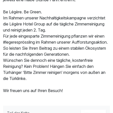
2 Erwachsene
Be Légère. Be Green.
Im Rahmen unserer Nachhaltigkeitskampagne verzichtet
die Légère Hotel Group auf die tägliche Zimmerreinigung
und reinigt jeden 2. Tag.
Für jede eingesparte Zimmerreinigung pflanzen wir einen
#legeresprössling im Rahmen unserer Aufforstungsaktion.
So leisten Sie Ihren Beitrag zu einem stabilen Ökosystem
für die nachfolgenden Generationen.
Wünschen Sie dennoch eine tägliche, kostenfreie
Reinigung? Kein Problem! Hängen Sie einfach den
Türhänger ‘Bitte Zimmer reinigen‘ morgens von außen an
die Türklinke.
Wir freuen uns auf Ihren Besuch!
Ausstattung
Zusatznächte
Teil der Kette