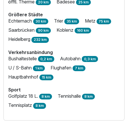
öfftl. Therme
Badesee
20 km
25 km
Größere Städte
Echternach
Trier
Metz
30 km
35 km
75 km
Saarbrücken
Koblenz
90 km
160 km
Heidelberg
232 km
Verkehrsanbindung
Bushaltestelle
Autobahn
0,2 km
0,3 km
U / S-Bahn
Flughafen
1 km
7 km
Hauptbahnhof
15 km
Sport
Golfplatz 18 L.
Tennishalle
8 km
8 km
Tennisplatz
8 km