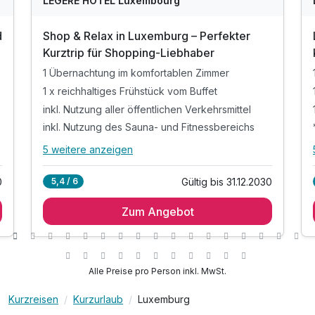
LEGERE HOTEL Luxembourg
d
Shop & Relax in Luxemburg – Perfekter
Kurztrip für Shopping-Liebhaber
1 Übernachtung im komfortablen Zimmer
1 x reichhaltiges Frühstück vom Buffet
inkl. Nutzung aller öffentlichen Verkehrsmittel
inkl. Nutzung des Sauna- und Fitnessbereichs
5 weitere anzeigen
Alle Inklusivleistungen
9 enthalten
0
Gültig bis 31.12.2030
5,4 / 6
1 Übernachtung im komfortablen Zimmer
Zum Angebot
1 x reichhaltiges Frühstück vom Buffet
inkl. Nutzung aller öffentlichen Verkehrsmittel
inkl. Nutzung des Sauna- und Fitnessbereichs
inkl. Voucher im Hotelshop
Alle Preise pro Person inkl. MwSt.
inkl. WLAN Nutzung
Kurzreisen
Kurzurlaub
Luxemburg
t
inkl. Stadtplan