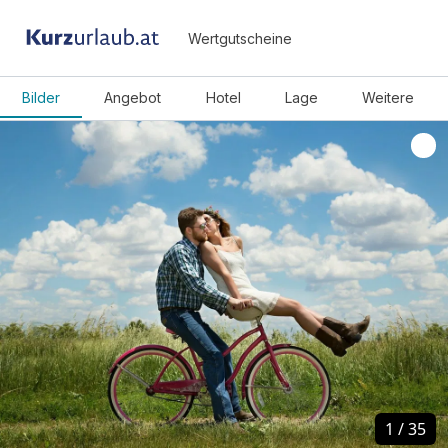
Wertgutscheine
Bilder
Angebot
Hotel
Lage
Weitere
1
1
/
/
35
35