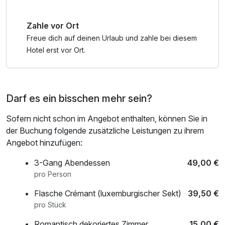
Abend gemütlich ausklingen lassen. Entspannen Sie an der
Hotelbar oder genießen Sie einen romantischen
Zahle vor Ort
Spaziergang durch die malerischen Straßen der Stadt.
Freue dich auf deinen Urlaub und zahle bei diesem
Erleben Sie gemeinsam mit Ihrem Partner einen
Hotel erst vor Ort.
unvergesslichen Romantikurlaub im Légère Hotel
Luxembourg.
Darf es ein bisschen mehr sein?
Sofern nicht schon im Angebot enthalten, können Sie in
der Buchung folgende zusätzliche Leistungen zu ihrem
Angebot hinzufügen:
3-Gang Abendessen
49,00 €
pro Person
Flasche Crémant (luxemburgischer Sekt)
39,50 €
pro Stück
Romantisch dekoriertes Zimmer
15,00 €