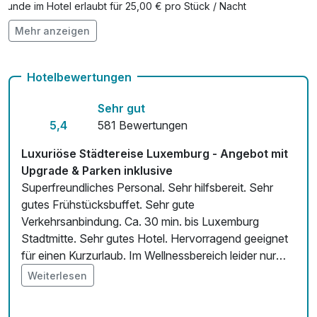
Hunde im Hotel erlaubt für 25,00 € pro Stück / Nacht
Mehr anzeigen
Auch vegetarische Speisen
Fitnessgeräte stehen bereit
Hotelbewertungen
Kostenloses W-LAN
Sehr gut
Zimmerservice verfügbar
5,4
581 Bewertungen
Mit Hotelbar
Luxuriöse Städtereise Luxemburg - Angebot mit
Upgrade & Parken inklusive
Superfreundliches Personal. Sehr hilfsbereit. Sehr
gutes Frühstücksbuffet. Sehr gute
Verkehrsanbindung. Ca. 30 min. bis Luxemburg
Stadtmitte. Sehr gutes Hotel. Hervorragend geeignet
für einen Kurzurlaub. Im Wellnessbereich leider nur
zwei Liegen, ansonsten sehr sauberer Saunabereich.
Weiterlesen