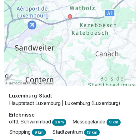
Ausstattung
Zusatznächte
Für 2 Tage
152,00 €
p.P. ab
Luxemburg-Stadt
Hauptstadt Luxemburg | Luxemburg (Luxemburg)
Erlebnisse
öfftl. Schwimmbad
Messegelände
3 km
9 km
Shopping
Stadtzentrum
9 km
13 km