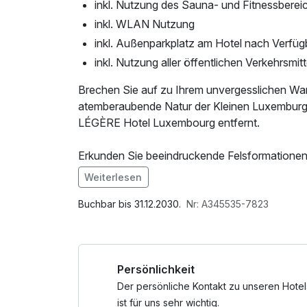
inkl. Nutzung des Sauna- und Fitnessberei
inkl. WLAN Nutzung
inkl. Außenparkplatz am Hotel nach Verfüg
inkl. Nutzung aller öffentlichen Verkehrsmitt
Brechen Sie auf zu Ihrem unvergesslichen Wa
atemberaubende Natur der Kleinen Luxemburge
LÉGÈRE Hotel Luxembourg entfernt.
Erkunden Sie beeindruckende Felsformationen,
sattgrüne Wälder. Genießen Sie fantastische 
Weiterlesen
Wiesenlandschaften und erleben Sie die perfek
Im Angebot enthalten
1 Flasche Mineralwasser, Saunabenutzung, Nu
Buchbar bis 31.12.2030.
Nr: A345535-7823
Auch kulturelle Highlights erwarten Sie: Besuc
Wellnessbereichs, W-LAN Nutzung / Internetnu
romantischen Burgen von Beaufort und Laroche
Check Out, ganztägige Nutzung Wellnessbere
Tagesausflug.
Persönlichkeit
Damit Ihre Wanderung gelingt, erhalten Sie vo
Der persönliche Kontakt zu unseren Hotel
für unterwegs, damit Sie gestärkt die Natur ge
ist für uns sehr wichtig.