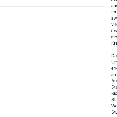
au
Im
zw
vi
re
mo
Kra
Da
Um
er
an 
Au
St
Ri
St
134,00 €
p.P. ab
Wan
Stu