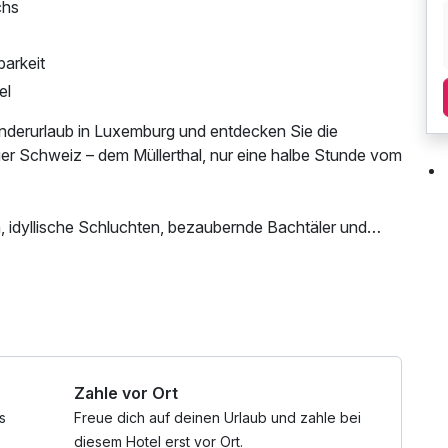
chs
barkeit
el
nderurlaub in Luxemburg und entdecken Sie die
r Schweiz – dem Müllerthal, nur eine halbe Stunde vom
 idyllische Schluchten, bezaubernde Bachtäler und
Aussichten über die umliegenden Wald- und
te Kombination aus Erholung und Aktivität.
tzung des Fitnessbereichs, Nutzung des
hen Sie die historische Abteistadt Echternach oder die
tzung, kostenfreie Nutzung öffentl. Nahverkehr, Late
tte – ideale Ziele für einen abwechslungsreichen
ich nach check out
Zahle vor Ort
m Hotel Infomaterial zur Planung sowie ein Lunchpaket
s
Freue dich auf deinen Urlaub und zahle bei
nießen können. Entfliehen Sie dem Alltag und erleben Sie
diesem Hotel erst vor Ort.