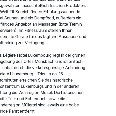
sgewählten, ausschließlich frischen Produkten.
 Well-Fit Bereich finden Erholungssuchende
ei Saunen und ein Dampfbad, außerdem ein
elfältiges Angebot an Massagen (bitte Termin
servieren). Im Fitnessraum stehen Ihnen
dernste Geräte für das tägliche Ausdauer- und
fttraining zur Verfügung.
s Légère Hotel Luxembourg liegt in der grünen
gebung des Ortes Munsbach und ist einfach
reichbar durch die verkehrsgünstige Anbindung
die A1 Luxemburg – Trier. In ca. 15
tominuten erreichen Sie das historische
adtzentrum Luxemburgs und in der anderen
chtung die Weinregion Mosel. Die historischen
ädte Trier und Echternach sowie die
derregion Müllertal sind jeweils eine halbe
nde Fahrt entfernt.