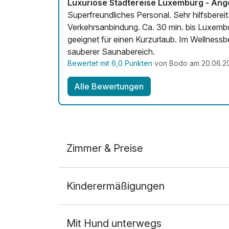
Luxuriöse Städtereise Luxemburg - Ange
Superfreundliches Personal. Sehr hilfsberei
Verkehrsanbindung. Ca. 30 min. bis Luxembu
geeignet für einen Kurzurlaub. Im Wellnessb
sauberer Saunabereich.
Bewertet mit 6,0 Punkten
von Bodo am 20.06.2
Alle Bewertungen
Zimmer & Preise
Doppelzimmer
Kinderermäßigungen
2 Erwachsene
Mit Hund unterwegs