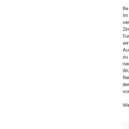
Be
Im
ver
Zim
Fü
wi
Auf
zu
na
Wü
Re
de
von
Wi