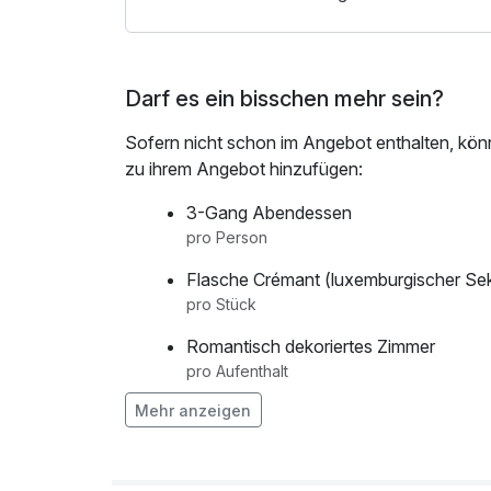
eine rundum gelungene Wander-Auszeit.
Kinder im Alter von 0–7,99 Jahren übernachten 
Darf es ein bisschen mehr sein?
Sofern nicht schon im Angebot enthalten, kön
zu ihrem Angebot hinzufügen:
3-Gang Abendessen
pro Person
Flasche Crémant (luxemburgischer Sek
pro Stück
Romantisch dekoriertes Zimmer
pro Aufenthalt
Mehr anzeigen
Übernachtung Hund
pro Tag