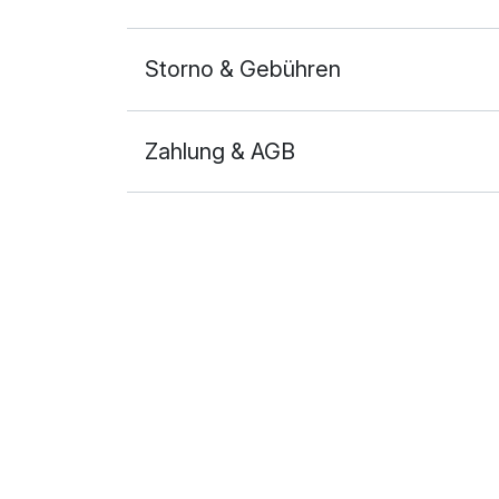
Storno & Gebühren
Zahlung & AGB
Ausstattung
Zusatznächte
Für 3 Tage