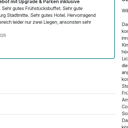
bot mit Upgrade & Parken inklusive
t. Sehr gutes Frühstücksbuffet. Sehr gute
Wi
rg Stadtmitte. Sehr gutes Hotel. Hervorragend
ereich leider nur zwei Liegen, ansonsten sehr
Da
ko
026
in
Ki
hö
Lic
die
an
kos
St
Fr
Am
Coc
So
Da
kös