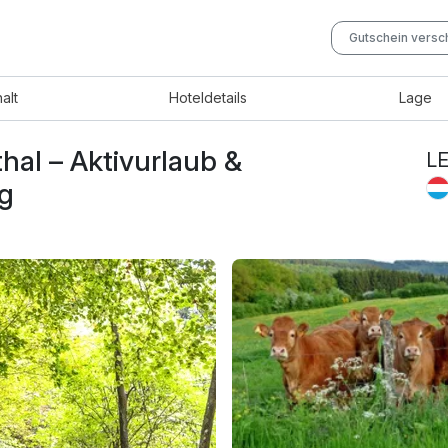
Gutschein vers
halt
Hotel
details
Lage
hal – Aktivurlaub &
L
g