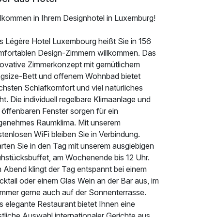
llkommen in Ihrem Designhotel in Luxemburg!
s Légère Hotel Luxembourg heißt Sie in 156
mfortablen Design-Zimmern willkommen. Das
novative Zimmerkonzept mit gemütlichem
ngsize-Bett und offenem Wohnbad bietet
chsten Schlafkomfort und viel natürliches
ht. Die individuell regelbare Klimaanlage und
 öffenbaren Fenster sorgen für ein
genehmes Raumklima. Mit unserem
tenlosen WiFi bleiben Sie in Verbindung.
arten Sie in den Tag mit unserem ausgiebigen
ühstücksbuffet, am Wochenende bis 12 Uhr.
 Abend klingt der Tag entspannt bei einem
ktail oder einem Glas Wein an der Bar aus, im
mmer gerne auch auf der Sonnenterrasse.
s elegante Restaurant bietet Ihnen eine
tliche Auswahl internationaler Gerichte aus