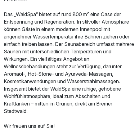
Für 5 Tage
505,00 €
p.P. ab
Das „WaldSpa“ bietet auf rund 800 m² eine Oase der
Entspannung und Regeneration. In stilvoller Atmosphäre
können Gäste in einem modernen Innenpool mit
angenehmer Wassertemperatur ihre Bahnen ziehen oder
einfach treiben lassen. Der Saunabereich umfasst mehrere
Doppelzimmer Superior
Saunen mit unterschiedlichen Temperaturen und
2 Erwachsene
Wirkungen. Ein vielfältiges Angebot an
Wellnessbehandlungen steht zur Verfügung, darunter
Aromaöl-, Hot-Stone- und Ayurveda-Massagen,
Kosmetikanwendungen und Wasserstrahlmassagen.
Insgesamt bietet der WaldSpa eine ruhige, gehobene
Wohlfühlatmosphäre, ideal zum Abschalten und
Krafttanken – mitten im Grünen, direkt am Bremer
Stadtwald.
Wir freuen uns auf Sie!