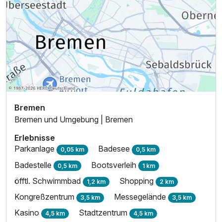
Ausstattung
Bremen
Bremen und Umgebung | Bremen
Für 5 Tage
703,00 €
p.P. ab
Erlebnisse
Parkanlage
Badesee
0,05 km
0,5 km
Badestelle
Bootsverleih
0,5 km
1 km
öfftl. Schwimmbad
Shopping
1,2 km
2 km
Grand Suite
Kongreßzentrum
Messegelände
3,5 km
3,5 km
2 Erwachsene
Kasino
Stadtzentrum
4,5 km
4,5 km