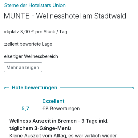
Sterne der Hotelstars Union
MUNTE - Wellnesshotel am Stadtwald
Parkplatz 8,00 € pro Stück / Tag
Exzellent bewertete Lage
Vielseitiger Wellnessbereich
Mehr anzeigen
Hunde im Hotel erlaubt für 15,00 € pro Stück / Tag
Auch vegetarische Speisen
Hotelbewertungen
Fahrradverleih
Exzellent
Fitnessgeräte stehen bereit
5,7
68 Bewertungen
Kostenloses W-LAN
Wellness Auszeit in Bremen - 3 Tage inkl.
täglichem 3-Gänge-Menü
Zimmerservice verfügbar
Kleine Auszeit vom Alltag, es war wirklich wieder