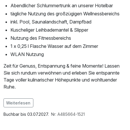
Abendlicher Schlummertrunk an unserer Hotelbar
tägliche Nutzung des großzügigen Wellnessbereichs
inkl. Pool, Saunalandschaft, Dampfbad
Kuscheliger Leihbademantel & Slipper
Nutzung des Fitnessbereichs
1 x 0,25 l Flasche Wasser auf dem Zimmer
WLAN Nutzung
Zeit für Genuss, Entspannung & feine Momente! Lassen
Sie sich rundum verwöhnen und erleben Sie entspannte
Tage voller kulinarischer Höhepunkte und wohltuender
Ruhe.
Im Angebot enthalten
Weiterlesen
1 Flasche Mineralwasser, Saunabenutzung,
Leihbademantel, Nutzung des Fitnessbereichs, Nutzung
Buchbar bis 03.07.2027.
Nr: A485664-1521
des Wellnessbereichs, W-LAN Nutzung / Internetnutzung