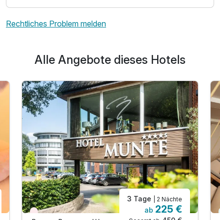
Rechtliches Problem melden
Juniorsuite/n
2 Erwachsene
Alle Angebote dieses Hotels
3 Tage
| 2 Nächte
225 €
ab
Ausstattung
Wieder frei ab September