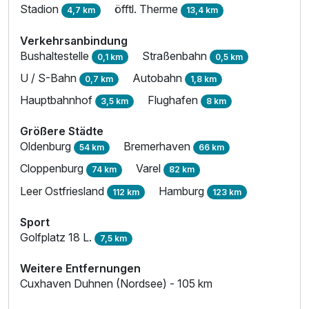
Stadion
öfftl. Therme
4,7 km
13,4 km
Verkehrsanbindung
Bushaltestelle
Straßenbahn
0,1 km
0,5 km
U / S-Bahn
Autobahn
0,7 km
1,8 km
Hauptbahnhof
Flughafen
3,5 km
8 km
Größere Städte
Oldenburg
Bremerhaven
54 km
66 km
Cloppenburg
Varel
74 km
82 km
Leer Ostfriesland
Hamburg
112 km
123 km
Ausstattung
Sport
Golfplatz 18 L.
7,5 km
Für 5 Tage
721,00 €
p.P. ab
Weitere Entfernungen
Cuxhaven Duhnen (Nordsee) - 105 km