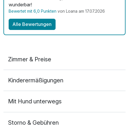
wunderbar!
Mit Hotelbar
Bewertet mit 6,0 Punkten
von Loana am 17.07.2026
Alle Bewertungen
Zimmer & Preise
Doppelzimmer Deluxe
Kinderermäßigungen
2 Erwachsene
Mit Hund unterwegs
Storno & Gebühren