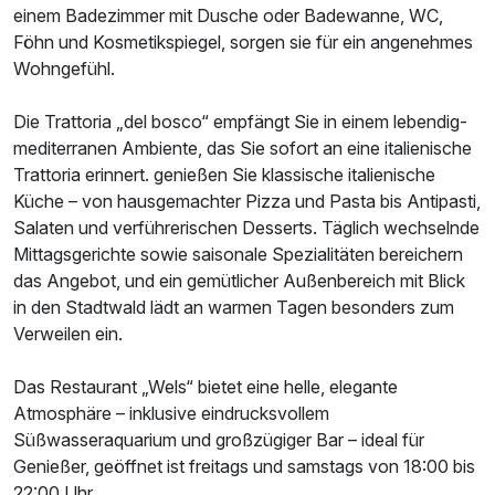
einem Badezimmer mit Dusche oder Badewanne, WC,
Föhn und Kosmetikspiegel, sorgen sie für ein angenehmes
Doppelzimmer Komfort
Wohngefühl.
2 Erwachsene
Die Trattoria „del bosco“ empfängt Sie in einem lebendig-
mediterranen Ambiente, das Sie sofort an eine italienische
Trattoria erinnert. genießen Sie klassische italienische
Küche – von hausgemachter Pizza und Pasta bis Antipasti,
Salaten und verführerischen Desserts. Täglich wechselnde
Mittagsgerichte sowie saisonale Spezialitäten bereichern
das Angebot, und ein gemütlicher Außenbereich mit Blick
in den Stadtwald lädt an warmen Tagen besonders zum
Verweilen ein.
Das Restaurant „Wels“ bietet eine helle, elegante
Atmosphäre – inklusive eindrucksvollem
Süßwasseraquarium und großzügiger Bar – ideal für
Ausstattung
Genießer, geöffnet ist freitags und samstags von 18:00 bis
22:00 Uhr.