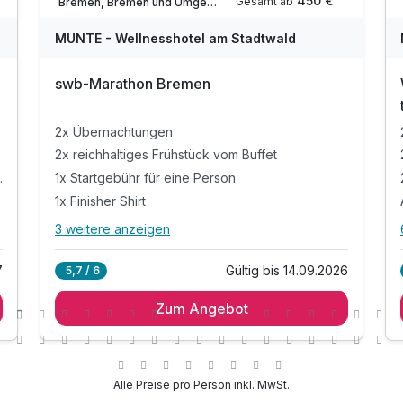
450 €
Gesamt ab
Bremen, Bremen und Umgebung
Für 5 Tage
688,00 €
p.P. ab
MUNTE - Wellnesshotel am Stadtwald
swb-Marathon Bremen
2x Übernachtungen
Suite Deluxe
2x reichhaltiges Frühstück vom Buffet
2 Erwachsene
massage 60 Min
1x Startgebühr für eine Person
1x Finisher Shirt
3 weitere anzeigen
Alle Inklusivleistungen
7 enthalten
7
Gültig bis 14.09.2026
5,7 / 6
2x Übernachtungen
Zum Angebot
2x reichhaltiges Frühstück vom Buffet
e
1x Startgebühr für eine Person
1x Finisher Shirt
Unterlagen für den Marathon auf dem Zimmer
Alle Preise pro Person inkl. MwSt.
1x Wasserstrahlmassage