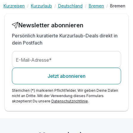
r
Kurzreisen
Kurzurlaub
Deutschland
Bremen
Bremen
1x 0,25 l Flasche Wasser auf dem Zimmer
Newsletter abonnieren
Persönlich kuratierte Kurzurlaub-Deals direkt in
Ausstattung
dein Postfach
Für 5 Tage
671,00 €
p.P. ab
E-Mail-Adresse*
Jetzt abonnieren
Sternchen (*) markieren Pflichtfelder. Wir geben Deine Daten
nicht an Dritte. Mit der Verwendung dieses Formulars
akzeptierst Du unsere
Datenschutzrichtlinie
.