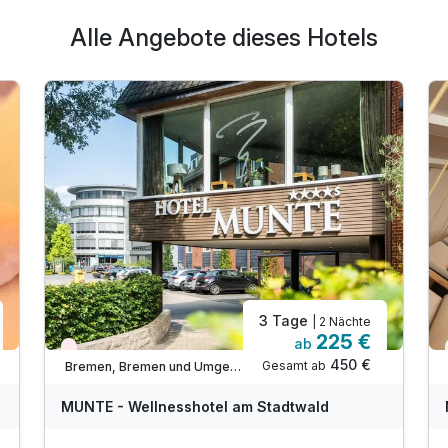
Alle Angebote dieses Hotels
3 Tage
| 2 Nächte
225 €
ab
Ausstattung
Wieder frei ab September
450 €
Gesamt ab
Bremen, Bremen und Umgebung
Für 4 Tage
510,00 €
p.P. ab
MUNTE - Wellnesshotel am Stadtwald