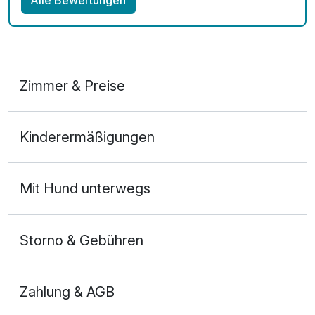
Alle Bewertungen
Zimmer & Preise
Doppelzimmer Deluxe
Kinderermäßigungen
2 Erwachsene
Mit Hund unterwegs
Storno & Gebühren
Zahlung & AGB