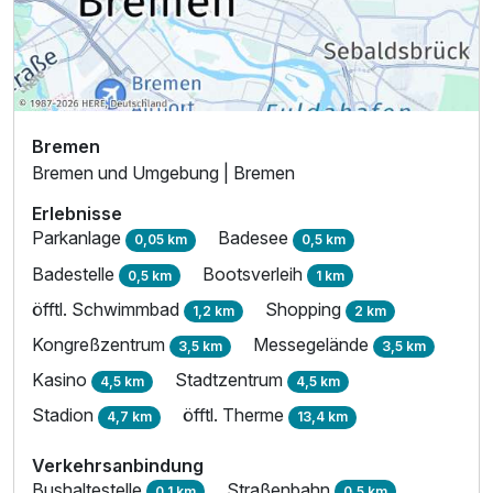
Ausstattung
Bremen
Bremen und Umgebung | Bremen
Für 4 Tage
521,00 €
p.P. ab
Erlebnisse
Parkanlage
Badesee
0,05 km
0,5 km
Badestelle
Bootsverleih
0,5 km
1 km
öfftl. Schwimmbad
Shopping
1,2 km
2 km
Grand Suite
Kongreßzentrum
Messegelände
3,5 km
3,5 km
2 Erwachsene
Kasino
Stadtzentrum
4,5 km
4,5 km
Stadion
öfftl. Therme
4,7 km
13,4 km
Verkehrsanbindung
Bushaltestelle
Straßenbahn
0,1 km
0,5 km