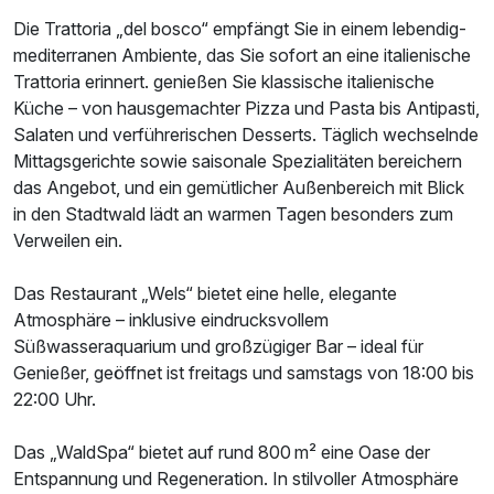
Die Trattoria „del bosco“ empfängt Sie in einem lebendig-
mediterranen Ambiente, das Sie sofort an eine italienische
Trattoria erinnert. genießen Sie klassische italienische
Küche – von hausgemachter Pizza und Pasta bis Antipasti,
Salaten und verführerischen Desserts. Täglich wechselnde
Mittagsgerichte sowie saisonale Spezialitäten bereichern
das Angebot, und ein gemütlicher Außenbereich mit Blick
in den Stadtwald lädt an warmen Tagen besonders zum
Verweilen ein.
Das Restaurant „Wels“ bietet eine helle, elegante
Atmosphäre – inklusive eindrucksvollem
Süßwasseraquarium und großzügiger Bar – ideal für
Ausstattung
Genießer, geöffnet ist freitags und samstags von 18:00 bis
22:00 Uhr.
Für 4 Tage
373,00 €
p.P. ab
Das „WaldSpa“ bietet auf rund 800 m² eine Oase der
Entspannung und Regeneration. In stilvoller Atmosphäre