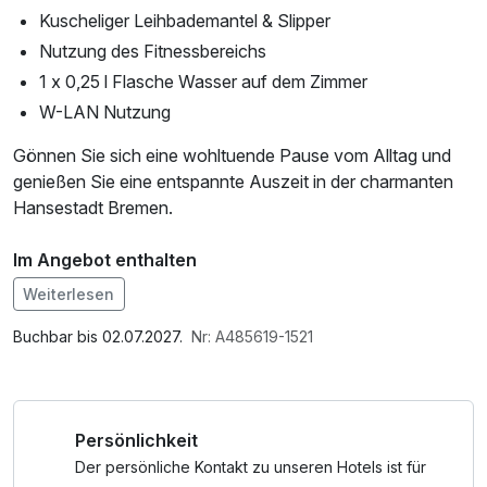
Kuscheliger Leihbademantel & Slipper
Nutzung des Fitnessbereichs
1 x 0,25 l Flasche Wasser auf dem Zimmer
W-LAN Nutzung
Gönnen Sie sich eine wohltuende Pause vom Alltag und
genießen Sie eine entspannte Auszeit in der charmanten
Hansestadt Bremen.
Im Angebot enthalten
1 Flasche Mineralwasser, Saunabenutzung,
Weiterlesen
Leihbademantel, Nutzung des Fitnessbereichs, Nutzung
des Wellnessbereichs, W-LAN Nutzung / Internetnutzung
Buchbar bis 02.07.2027.
Nr: A485619-1521
Persönlichkeit
Der persönliche Kontakt zu unseren Hotels ist für