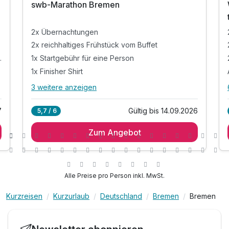
swb-Marathon Bremen
2x Übernachtungen
Suite Deluxe
2x reichhaltiges Frühstück vom Buffet
2 Erwachsene
massage 60 Min
1x Startgebühr für eine Person
1x Finisher Shirt
3 weitere anzeigen
Alle Inklusivleistungen
7 enthalten
7
Gültig bis 14.09.2026
5,7 / 6
2x Übernachtungen
Zum Angebot
2x reichhaltiges Frühstück vom Buffet
e
1x Startgebühr für eine Person
1x Finisher Shirt
Unterlagen für den Marathon auf dem Zimmer
Alle Preise pro Person inkl. MwSt.
1x Wasserstrahlmassage
r
Kurzreisen
Kurzurlaub
Deutschland
Bremen
Bremen
1x 0,25 l Flasche Wasser auf dem Zimmer