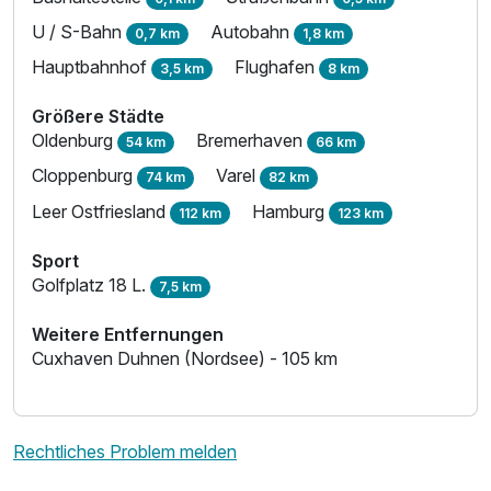
U / S-Bahn
Autobahn
0,7 km
1,8 km
Hauptbahnhof
Flughafen
3,5 km
8 km
Größere Städte
Oldenburg
Bremerhaven
54 km
66 km
Cloppenburg
Varel
74 km
82 km
Leer Ostfriesland
Hamburg
112 km
123 km
Ausstattung
Sport
Golfplatz 18 L.
7,5 km
Für 4 Tage
535,00 €
p.P. ab
Weitere Entfernungen
Cuxhaven Duhnen (Nordsee) - 105 km
Rechtliches Problem melden
Juniorsuite/n
2 Erwachsene