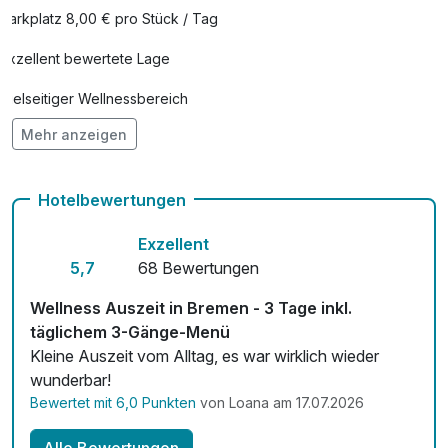
Parkplatz 8,00 € pro Stück / Tag
Exzellent bewertete Lage
Vielseitiger Wellnessbereich
Mehr anzeigen
Hunde im Hotel erlaubt für 15,00 € pro Stück / Tag
Auch vegetarische Speisen
Hotelbewertungen
Fahrradverleih
Exzellent
Fitnessgeräte stehen bereit
5,7
68 Bewertungen
Kostenloses W-LAN
Wellness Auszeit in Bremen - 3 Tage inkl.
täglichem 3-Gänge-Menü
Zimmerservice verfügbar
Kleine Auszeit vom Alltag, es war wirklich wieder
wunderbar!
Mit Hotelbar
Bewertet mit 6,0 Punkten
von Loana am 17.07.2026