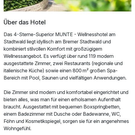
Über das Hotel
Das 4-Sterne-Superior MUNTE - Wellnesshotel am
Stadtwald liegt idyllisch am Bremer Stadtwald und
kombiniert stilvollen Komfort mit großzügigem
Wellnessangebot. Es verfügt über rund 119 modern
ausgestattete Zimmer, zwei Restaurants (regionale und
Ausstattung
italienische Küche) sowie einen 800 m² großen Spa-
Bereich mit Pool, Saunen und vielfältigen Anwendungen.
Für 4 Tage
335,00 €
p.P. ab
Die Zimmer sind modern und komfortabel eingerichtet und
bieten alles, was man für einen erholsamen Aufenthalt
braucht. Ausgestattet mit bequemen Boxspringbetten,
einem Badezimmer mit Dusche oder Badewanne, WC,
Föhn und Kosmetikspiegel, sorgen sie für ein angenehmes
Doppelzimmer Komfort
Wohngefühl.
2 Erwachsene