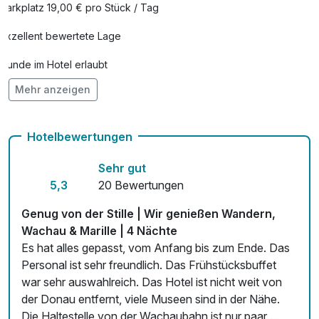
Parkplatz 19,00 € pro Stück / Tag
Exzellent bewertete Lage
Hunde im Hotel erlaubt
Mehr anzeigen
Fahrradverleih
Fitnessgeräte stehen bereit
Hotelbewertungen
Kostenloses W-LAN
Sehr gut
Zimmerservice verfügbar
5,3
20 Bewertungen
Mit Hotelbar
Genug von der Stille | Wir genießen Wandern,
Wachau & Marille | 4 Nächte
Es hat alles gepasst, vom Anfang bis zum Ende. Das
Personal ist sehr freundlich. Das Frühstücksbuffet
war sehr auswahlreich. Das Hotel ist nicht weit von
der Donau entfernt, viele Museen sind in der Nähe.
Die Haltestelle von der Wachaubahn ist nur paar