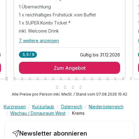
Kombikarte
1 Übernachtung
1 x reichhaltiges Frühstück vom Buffet
1 x SUPER.Kombi Ticket *
inkl. Welcome Drink
7 weitere anzeigen
Alle Inklusivleistungen
11 enthalten
6
Gültig bis 31.12.2026
5,3 / 6
1 Übernachtung
Zum Angebot
1 x reichhaltiges Frühstück vom Buffet
1 x SUPER.Kombi Ticket *
inkl. Welcome Drink
inkl. süßer Abschiedsgruß bei Abreise
Alle Preise pro Person inkl. MwSt. / Stand vom 07.08.2026 15:42
inkl. Nutzung des Fitnessbereichs
Kurzreisen
Kurzurlaub
Österreich
Niederösterreich
inkl. Informationsmaterial der Region
Wachau / Donauraum West
Krems
inkl. WLAN-Nutzung
inkl. einen € 10 Gutschein bei den IPP Hotels
Tipp 1: Raderlebnis entlang der Donau
Newsletter abonnieren