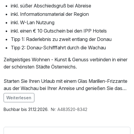
inkl. süßer Abschiedsgruß bei Abreise
inkl. Informationsmaterial der Region
inkl. W-Lan Nutzung
inkl. einen € 10 Gutschein bei den IPP Hotels
Tipp 1: Raderlebnis zu zweit entlang der Donau
Tipp 2: Donau-Schifffahrt durch die Wachau
Zeitgeistiges Wohnen - Kunst & Genuss verbinden in einer
der schönsten Städte Österreichs.
Starten Sie Ihren Urlaub mit einem Glas Marillen-Frizzante
aus der Wachau bei Ihrer Anreise und genießen Sie das
niederösterreichische Krems am Abreisetag bis 14 Uhr.
Weiterlesen
Im Angebot enthalten
Mit der Kombi-Eintrittskarte erleben Sie Top-
1 x Welcome Drink, Nutzung des Fitnessbereichs, W-LAN
Buchbar bis 31.12.2026.
Nr: A483520-8342
Ausstellungshäuser auf der Kunstmeile und der
Nutzung / Internetnutzung
Einkaufsstadt Krems.