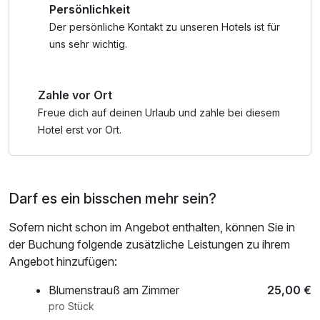
Persönlichkeit
* Mit dem SUPER.Kombi Ticket der Kunstmeile Krems
haben Sie einmalig freien Eintritt in:
Der persönliche Kontakt zu unseren Hotels ist für
• die Landesgalerie Niederösterreich
uns sehr wichtig.
• das Forum Frohner
• das Karikaturmuseum Krems
Zahle vor Ort
• die Kunsthalle Krems
• das museumkrems (Ende März bis Mitte November)
Freue dich auf deinen Urlaub und zahle bei diesem
Hotel erst vor Ort.
Darf es ein bisschen mehr sein?
Sofern nicht schon im Angebot enthalten, können Sie in
der Buchung folgende zusätzliche Leistungen zu ihrem
Angebot hinzufügen:
Blumenstrauß am Zimmer
25,00 €
pro Stück