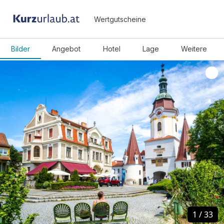
Wertgutscheine
Bilder
Angebot
Hotel
Lage
Weitere
1
1
/
/
33
33