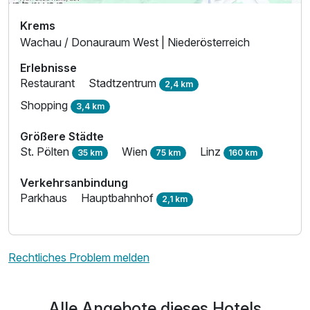
Krems
Wachau / Donauraum West | Niederösterreich
Erlebnisse
Restaurant
Stadtzentrum
2,4 km
Shopping
3,4 km
Größere Städte
St. Pölten
Wien
Linz
35 km
75 km
160 km
Verkehrsanbindung
Parkhaus
Hauptbahnhof
2,1 km
Rechtliches Problem melden
Alle Angebote dieses Hotels