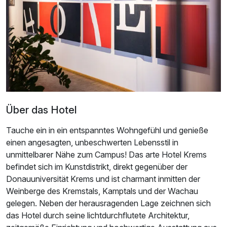
Studio
2 Erwachsene und 2 Kinder
Über das Hotel
Tauche ein in ein entspanntes Wohngefühl und genieße
einen angesagten, unbeschwerten Lebensstil in
unmittelbarer Nähe zum Campus! Das arte Hotel Krems
befindet sich im Kunstdistrikt, direkt gegenüber der
Donauuniversität Krems und ist charmant inmitten der
Weinberge des Kremstals, Kamptals und der Wachau
gelegen. Neben der herausragenden Lage zeichnen sich
Ausstattung
das Hotel durch seine lichtdurchflutete Architektur,