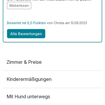
Minuten entfernt. Praktisch ist auch, dass gleich ein
Weiterlesen
tolles Restaurant im Gebäude des Hotels ist.
Bewertet mit 6,0 Punkten
von Christa am 13.09.2023
Alle Bewertungen
Zimmer & Preise
Doppelzimmer
Kinderermäßigungen
2 Erwachsene und 1 Kind
Mit Hund unterwegs