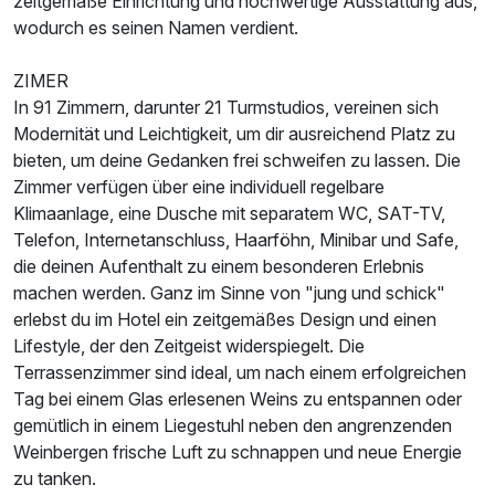
zeitgemäße Einrichtung und hochwertige Ausstattung aus,
wodurch es seinen Namen verdient.
Für 2 Tage
99,00 €
p.P. ab
ZIMER
In 91 Zimmern, darunter 21 Turmstudios, vereinen sich
Modernität und Leichtigkeit, um dir ausreichend Platz zu
bieten, um deine Gedanken frei schweifen zu lassen. Die
Zimmer verfügen über eine individuell regelbare
Klimaanlage, eine Dusche mit separatem WC, SAT-TV,
Telefon, Internetanschluss, Haarföhn, Minibar und Safe,
die deinen Aufenthalt zu einem besonderen Erlebnis
machen werden. Ganz im Sinne von "jung und schick"
erlebst du im Hotel ein zeitgemäßes Design und einen
Lifestyle, der den Zeitgeist widerspiegelt. Die
Terrassenzimmer sind ideal, um nach einem erfolgreichen
Tag bei einem Glas erlesenen Weins zu entspannen oder
gemütlich in einem Liegestuhl neben den angrenzenden
Weinbergen frische Luft zu schnappen und neue Energie
zu tanken.