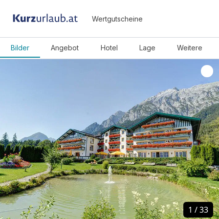
Wertgutscheine
Bilder
Angebot
Hotel
Lage
Weitere
1
1
/
/
33
33