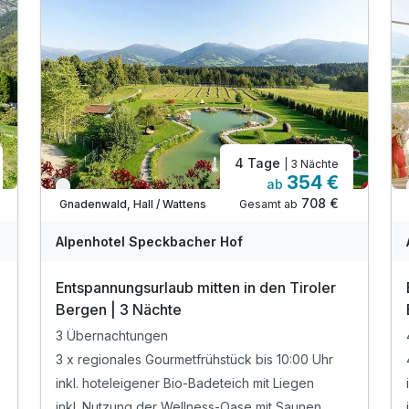
4 Tage
| 3 Nächte
354 €
ab
Verfügbar bis Dezember
708 €
Gesamt ab
Gnadenwald, Hall / Wattens
Alpenhotel Speckbacher Hof
Entspannungsurlaub mitten in den Tiroler
Bergen | 3 Nächte
3 Übernachtungen
3 x regionales Gourmetfrühstück bis 10:00 Uhr
inkl. hoteleigener Bio-Badeteich mit Liegen
inkl. Nutzung der Wellness-Oase mit Saunen