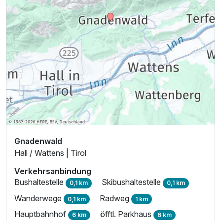
Gnadenwald
Hall / Wattens | Tirol
Verkehrsanbindung
Bushaltestelle
Skibushaltestelle
0,1 km
0,1 km
Wanderwege
Radweg
0,1 km
1 km
Hauptbahnhof
öfftl. Parkhaus
6 km
6 km