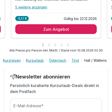
5 weitere anzeigen
Alle Inklusivleistungen
9 enthalten
6
Gültig bis 22.12.2026
5,1 / 6
3 Übernachtungen
Zum Angebot
3 x regionales Gourmetfrühstück bis 10:00 Uhr
inkl. hoteleigener Bio-Badeteich mit Liegen
inkl. Nutzung der Wellness-Oase mit Saunen
inkl. Whirlwanne & Ruheraum mit Wasserbetten
Alle Preise pro Person inkl. MwSt. / Stand vom 10.08.2026 02:30
inkl. Gästekarte mit vielen Partnerbetrieben
Kurzreisen
Kurzurlaub
Österreich
Tirol
Hall / Wattens
inkl. Abenteuerspielplatz für Kinder
inkl. Beratung zu Freizeitaktivitäten
inkl. Parkplatz & W-LAN Nutzung
Newsletter abonnieren
Persönlich kuratierte Kurzurlaub-Deals direkt in
dein Postfach
E-Mail-Adresse*