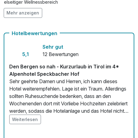
Vielseitiger Wellnessbereich
Mehr anzeigen
Hunde im Hotel erlaubt für 30,00 € pro Stück / Tag
Romantisches Candlelight Dinner für 2
190,00 €
pro Tag (1 Tag/e)
Auch vegetarische Speisen
Hotelbewertungen
Fahrradverleih
Sehr gut
Kostenloses W-LAN
5,1
12 Bewertungen
Zimmerservice verfügbar
Den Bergen so nah - Kurzurlaub in Tirol im 4*
Alpenhotel Speckbacher Hof
Mit Hotelbar
Sehr geehrte Damen und Herren, ich kann dieses
Hotel weiterempfehlen. Lage ist ein Traum. Allerdings
sollten Ruhesuchende bedenken, dass an den
Wochenenden dort mit Vorliebe Hochzeiten zelebriert
werden, sodass die Hotelanlage und das Hotel nicht
als Rückzugsort angesehen werden kann... Einziger
Weiterlesen
Wermutstropfen: In den öffentlichen Damentoiletten
des Hotels, welche sich im Keller befinden hat sich