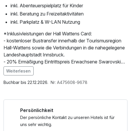
inkl. Abenteuerspielplatz für Kinder
inkl. Beratung zu Freizeitaktivitäten
inkl. Parkplatz & W-LAN Nutzung
*Inklusivleistungen der Hall Wattens Card:
- kostenloser Bustransfer innerhalb der Tourismusregion
Hall-Wattens sowie die Verbindungen in die nahegelegene
Landeshauptstadt Innsbruck.
- 20% Ermäßigung Eintrittspreis Erwachsene Swarovski
Kristallwelten
Weiterlesen
- 50% Ermäßigung Bergbaumuseum Hall in Tirol
Im Angebot enthalten
- 10% Ermäßigung Schloss Tratzberg
Saunabenutzung, Saunatuch, Leihbademantel, Parkplatz,
Buchbar bis 22.12.2026.
Nr: A475608-9678
- kostenloser Eintritt Alpenschwimmbad Wattens
Nutzung des Wellnessbereichs, W-LAN Nutzung /
- Ermäßigung Achensee - Schifffahrt
Internetnutzung, Tageszeitung, ganztägige Nutzung
- inkl. Schatzsuche für Kinder
Wellnessbereich nach check out, Badetasche mit
Persönlichkeit
- und vieles mehr
Bademantel und -tücher
Der persönliche Kontakt zu unseren Hotels ist für
uns sehr wichtig.