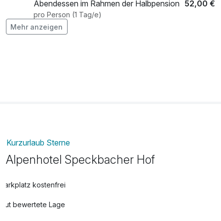
Abendessen im Rahmen der Halbpension
52,00 €
pro Person (1 Tag/e)
Mehr anzeigen
E-Bike
44,00 €
pro Tag (1 Tag/e)
Flasche Prosecco 0,75l
49,90 €
pro Stück
Individuelle Massage 40 Minuten
70,00 €
pro Person (40 Minuten)
Individuelle Massage 60 Minuten
90,00 €
pro Person (60 Minuten)
Kurzurlaub Sterne
Alpenhotel Speckbacher Hof
Minigolf
8,50 €
pro Person (1 Tag/e)
Parkplatz kostenfrei
Gut bewertete Lage
Rodelverleih
22,00 €
pro Tag (1 Tag/e)