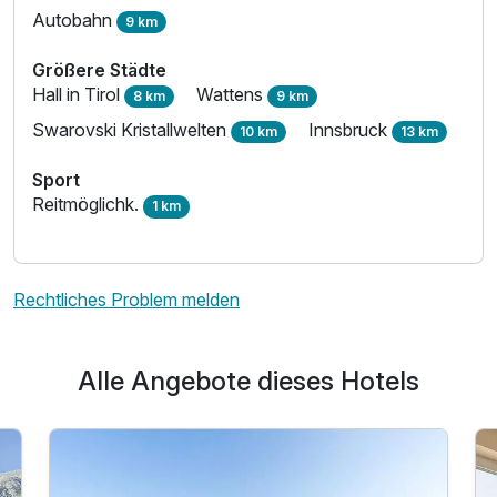
Autobahn
9 km
Größere Städte
Hall in Tirol
Wattens
8 km
9 km
Swarovski Kristallwelten
Innsbruck
10 km
13 km
Sport
Reitmöglichk.
1 km
Rechtliches Problem melden
Alle Angebote dieses Hotels