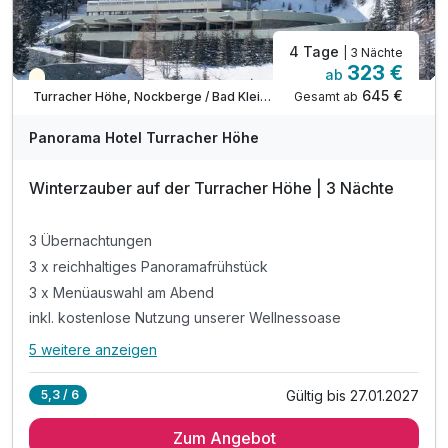
4 Tage
| 3 Nächte
323 €
ab
Saisonal verfügbar
645 €
Gesamt ab
Turracher Höhe, Nockberge / Bad Kleinkirchheim
Panorama Hotel Turracher Höhe
Winterzauber auf der Turracher Höhe | 3 Nächte
3 Übernachtungen
3 x reichhaltiges Panoramafrühstück
3 x Menüauswahl am Abend
inkl. kostenlose Nutzung unserer Wellnessoase
5 weitere anzeigen
Alle Inklusivleistungen
9 enthalten
Gültig bis 27.01.2027
5,3 / 6
3 Übernachtungen
Zum Angebot
3 x reichhaltiges Panoramafrühstück