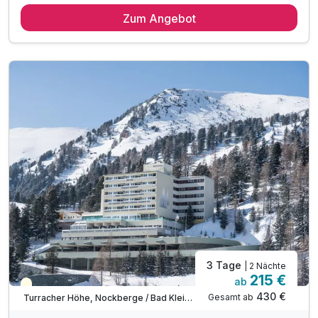
3 Übernachtungen
Zum Angebot
3 x reichhaltiges Frühstück vom Buffet
3 x Menüauswahl am Abend
inkl. kostenlose Nutzung unserer Wellnessoase
inkl. kuschlige Bademäntel auf dem Zimmer
inkl. Wellnesstasche auf dem Zimmer
inkl. Nutzung des Indoorpools
inkl. Nutzung des Fitnessraumes
inkl. 15% Massagegutschein
3 Tage
| 2 Nächte
215 €
ab
Saisonal verfügbar
430 €
Gesamt ab
Turracher Höhe, Nockberge / Bad Kleinkirchheim