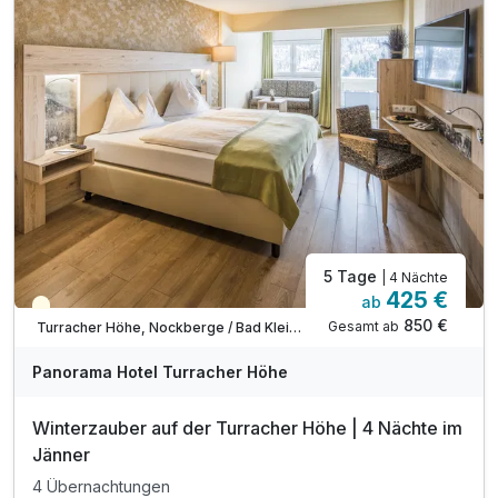
inkl. kuschlige Bademäntel auf dem Zimmer
inkl. Wellnesstasche auf dem Zimmer
inkl. Butlercard (wenn verfügbar)
Ihr Plus: 4 Nächte mit Preisvorteil
5 Tage
| 4 Nächte
425 €
ab
Saisonal verfügbar
850 €
Gesamt ab
Turracher Höhe, Nockberge / Bad Kleinkirchheim
Panorama Hotel Turracher Höhe
Winterzauber auf der Turracher Höhe | 4 Nächte im
Jänner
4 Übernachtungen