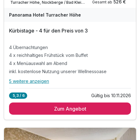
526 €
Gesamt ab
Turracher Höhe, Nockberge / Bad Kleinkirchheim
Panorama Hotel Turracher Höhe
Kürbistage - 4 für den Preis von 3
4 Übernachtungen
4 x reichhaltiges Frühstück vom Buffet
4 x Menüauswahl am Abend
inkl. kostenlose Nutzung unserer Wellnessoase
5 weitere anzeigen
Alle Inklusivleistungen
9 enthalten
Gültig bis 10.11.2026
5,3 / 6
4 Übernachtungen
Zum Angebot
4 x reichhaltiges Frühstück vom Buffet
4 x Menüauswahl am Abend
inkl. kostenlose Nutzung unserer Wellnessoase
inkl. Nutzung des Indoorpools