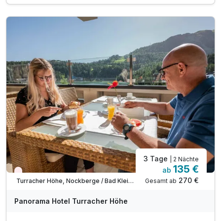
inkl. Nutzung unserer Wellnessoase
inkl. kuschlige Bademäntel auf dem Zimmer
inkl. Wellnesstasche auf dem Zimmer
inkl. Nutzung des Fitnessraumes
inkl. Butlercard (wenn verfügbar)
inkl. romantische Zimmerdekoration
inkl. Prosecco und Käsevariation auf dem Zimmer
3 Tage
| 2 Nächte
135 €
ab
Wieder frei ab Mai
270 €
Gesamt ab
Turracher Höhe, Nockberge / Bad Kleinkirchheim
Panorama Hotel Turracher Höhe