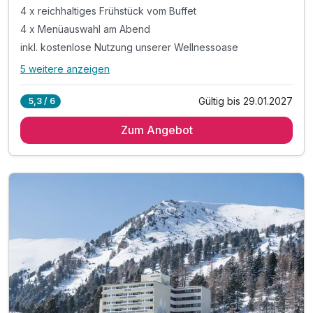
4 x reichhaltiges Frühstück vom Buffet
4 x Menüauswahl am Abend
inkl. kostenlose Nutzung unserer Wellnessoase
5 weitere anzeigen
Alle Inklusivleistungen
9 enthalten
Gültig bis 29.01.2027
5,3 / 6
4 Übernachtungen
Zum Angebot
4 x reichhaltiges Frühstück vom Buffet
4 x Menüauswahl am Abend
inkl. kostenlose Nutzung unserer Wellnessoase
inkl. kuschlige Bademäntel auf dem Zimmer
inkl. Wellnesstasche auf dem Zimmer
inkl. Nutzung des Indoorpools
inkl. Nutzung des Fitnessraumes
inkl. 15% Massagegutschein