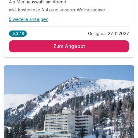
4 x Menüauswahl am Abend
inkl. kostenlose Nutzung unserer Wellnessoase
5 weitere anzeigen
Alle Inklusivleistungen
9 enthalten
Gültig bis 27.01.2027
5,3 / 6
4 Übernachtungen
Zum Angebot
4 x reichhaltiges Panoramafrühstück
4 x Menüauswahl am Abend
inkl. kostenlose Nutzung unserer Wellnessoase
inkl. kuschlige Bademäntel auf dem Zimmer
inkl. Wellnesstasche auf dem Zimmer
inkl. Nutzung des Fitnessraumes
inkl. 15 % Massagegutschein
inkl. Butlercard