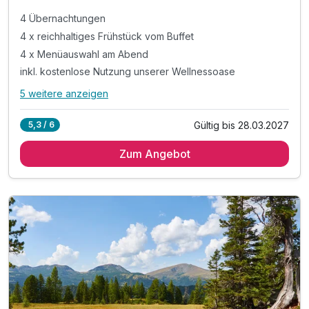
4 Übernachtungen
4 x reichhaltiges Frühstück vom Buffet
4 x Menüauswahl am Abend
inkl. kostenlose Nutzung unserer Wellnessoase
5 weitere anzeigen
Alle Inklusivleistungen
9 enthalten
Gültig bis 28.03.2027
5,3 / 6
4 Übernachtungen
Zum Angebot
4 x reichhaltiges Frühstück vom Buffet
4 x Menüauswahl am Abend
inkl. kostenlose Nutzung unserer Wellnessoase
inkl. kuschlige Bademäntel auf dem Zimmer
inkl. Nutzung des Fitnessraumes
inkl. Butlercard (wenn verfügbar)
inkl. Panoramacocktail pro Erwachsener
inkl. Osterüberraschungssuche