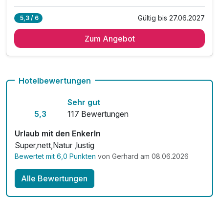
Alle Inklusivleistungen
7 enthalten
Gültig bis 27.06.2027
5,3 / 6
4 Übernachtungen
Zum Angebot
4 x Panorama Frühstücksbuffet
4 x Menüauswahl am Abend
inkl. Nutzung unserer Wellnessoase
inkl. Nutzung des Fitnessraum
Hotelbewertungen
inkl. kuschligem Bademantel & Badeschuhen
Sehr gut
inkl. Butlercard (wenn verfügbar)
5,3
117 Bewertungen
Urlaub mit den Enkerln
Super,nett,Natur ,lustig
Bewertet mit 6,0 Punkten
von Gerhard am 08.06.2026
Alle Bewertungen