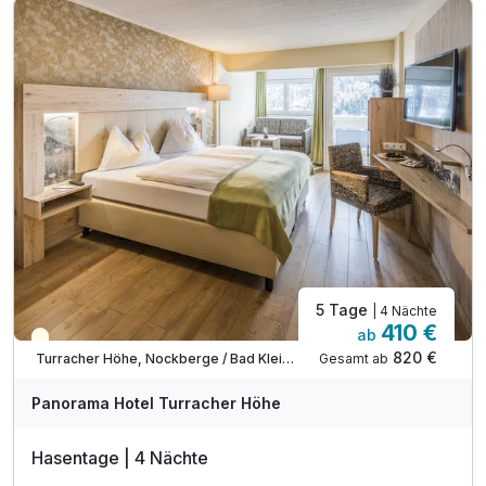
inkl. kuschlige Bademäntel auf dem Zimmer
inkl. Wellnesstasche auf dem Zimmer
inkl. Nutzung des Fitnessraumes
inkl. Butlercard (wenn verfügbar)
inkl. romantische Zimmerdekoration
inkl. Prosecco und Käsevariation auf dem Zimmer
5 Tage
| 4 Nächte
410 €
ab
Saisonal verfügbar
820 €
Gesamt ab
Turracher Höhe, Nockberge / Bad Kleinkirchheim
Panorama Hotel Turracher Höhe
Hasentage | 4 Nächte