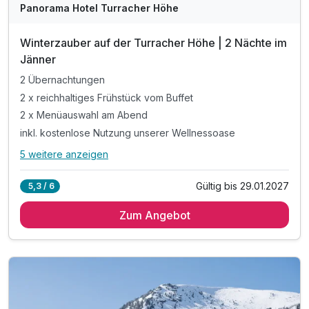
Panorama Hotel Turracher Höhe
Winterzauber auf der Turracher Höhe | 2 Nächte im
Jänner
2 Übernachtungen
2 x reichhaltiges Frühstück vom Buffet
2 x Menüauswahl am Abend
inkl. kostenlose Nutzung unserer Wellnessoase
5 weitere anzeigen
Alle Inklusivleistungen
9 enthalten
Gültig bis 29.01.2027
5,3 / 6
2 Übernachtungen
Zum Angebot
2 x reichhaltiges Frühstück vom Buffet
2 x Menüauswahl am Abend
inkl. kostenlose Nutzung unserer Wellnessoase
inkl. kuschlige Bademäntel auf dem Zimmer
inkl. Wellnesstasche auf dem Zimmer
inkl. Nutzung des Indoorpools