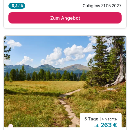
Gültig bis 31.05.2027
5,3 / 6
2 Übernachtungen
Zum Angebot
2 x reichhaltiges Frühstück vom Buffet
2 x Menüauswahl am Abend
inkl. kostenlose Nutzung unserer Wellnessoase
inkl. kuschlige Bademäntel auf dem Zimmer
inkl. Wellnesstasche auf dem Zimmer
inkl. Nutzung des Fitnessraumes
inkl. 1 x Kaffee & Kuchen Gutschein
5 Tage
| 4 Nächte
263 €
ab
Wieder frei ab September