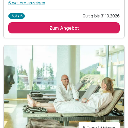
6 weitere anzeigen
Alle Inklusivleistungen
10 enthalten
Gültig bis 31.10.2026
5,3 / 6
3 Übernachtungen
Zum Angebot
3 x reichhaltiges Frühstück vom Buffet
3 x Menüauswahl am Abend
inkl. Nutzung unserer Wellnessoase
inkl. kuschlige Bademäntel auf dem Zimmer
inkl. Wellnesstasche auf dem Zimmer
inkl. Nutzung des Fitnessraumes
inkl. Butlercard (wenn verfügbar)
inkl. romantische Zimmerdekoration
inkl. Prosecco und Käsevariation auf dem Zimmer
5 Tage
| 4 Nächte