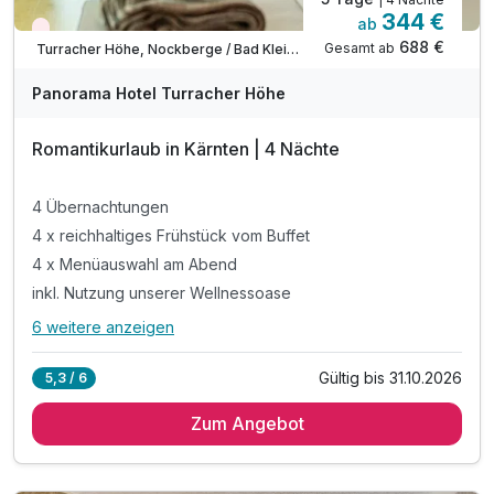
344 €
ab
Wieder frei ab September
688 €
Gesamt ab
Turracher Höhe, Nockberge / Bad Kleinkirchheim
Panorama Hotel Turracher Höhe
Romantikurlaub in Kärnten | 4 Nächte
4 Übernachtungen
4 x reichhaltiges Frühstück vom Buffet
4 x Menüauswahl am Abend
inkl. Nutzung unserer Wellnessoase
6 weitere anzeigen
Alle Inklusivleistungen
10 enthalten
Gültig bis 31.10.2026
5,3 / 6
4 Übernachtungen
Zum Angebot
4 x reichhaltiges Frühstück vom Buffet
4 x Menüauswahl am Abend
inkl. Nutzung unserer Wellnessoase