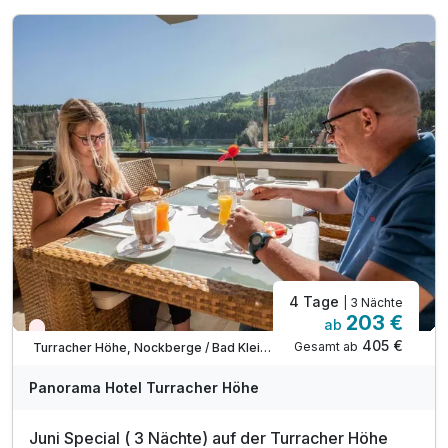
inkl. kostenlose Nutzung unserer Wellnessoase
inkl. kuschlige Bademäntel auf dem Zimmer
inkl. Wellnesstasche auf dem Zimmer
inkl. Nutzung des Fitnessraumes
inkl. 1 x Kaffee & Kuchen Gutschein
4 Tage
| 3 Nächte
203 €
ab
Wieder frei ab Mai
405 €
Gesamt ab
Turracher Höhe, Nockberge / Bad Kleinkirchheim
Panorama Hotel Turracher Höhe
Juni Special ( 3 Nächte) auf der Turracher Höhe