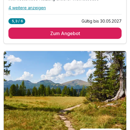
4 weitere anzeigen
Alle Inklusivleistungen
8 enthalten
Gültig bis 30.05.2027
5,3 / 6
3 Übernachtungen
Zum Angebot
3 x reichhaltiges Frühstück vom Buffet
3 x Menüauswahl am Abend
inkl. kostenlose Nutzung unserer Wellnessoase
inkl. kuschlige Bademäntel auf dem Zimmer
inkl. Wellnesstasche auf dem Zimmer
inkl. Nutzung des Fitnessraumes
inkl. 1 x Kaffee & Kuchen Gutschein