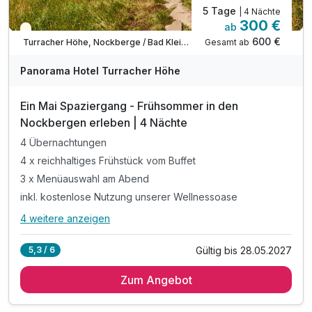
5 Tage
| 4 Nächte
300 €
ab
Saisonal verfügbar
600 €
Gesamt ab
Turracher Höhe, Nockberge / Bad Kleinkirchheim
Panorama Hotel Turracher Höhe
Ein Mai Spaziergang - Frühsommer in den
Nockbergen erleben | 4 Nächte
4 Übernachtungen
4 x reichhaltiges Frühstück vom Buffet
3 x Menüauswahl am Abend
inkl. kostenlose Nutzung unserer Wellnessoase
4 weitere anzeigen
Alle Inklusivleistungen
8 enthalten
Gültig bis 28.05.2027
5,3 / 6
4 Übernachtungen
Zum Angebot
4 x reichhaltiges Frühstück vom Buffet
3 x Menüauswahl am Abend