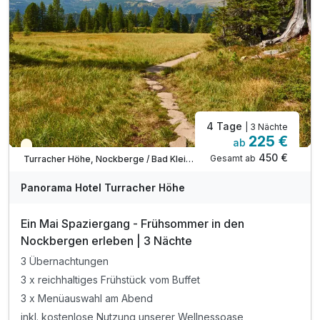
inkl. Butlercard
4 Tage
| 3 Nächte
225 €
ab
Saisonal verfügbar
450 €
Gesamt ab
Turracher Höhe, Nockberge / Bad Kleinkirchheim
Panorama Hotel Turracher Höhe
Ein Mai Spaziergang - Frühsommer in den
Nockbergen erleben | 3 Nächte
3 Übernachtungen
3 x reichhaltiges Frühstück vom Buffet
3 x Menüauswahl am Abend
inkl. kostenlose Nutzung unserer Wellnessoase