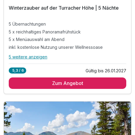
Winterzauber auf der Turracher Höhe | 5 Nächte
5 Übernachtungen
5 x reichhaltiges Panoramafrühstück
5 x Menüauswahl am Abend
inkl. kostenlose Nutzung unserer Wellnessoase
5 weitere anzeigen
Alle Inklusivleistungen
9 enthalten
Gültig bis 26.01.2027
5,3 / 6
5 Übernachtungen
Zum Angebot
5 x reichhaltiges Panoramafrühstück
5 x Menüauswahl am Abend
inkl. kostenlose Nutzung unserer Wellnessoase
inkl. kuschlige Bademäntel auf dem Zimmer
inkl. Wellnesstasche auf dem Zimmer
inkl. Nutzung des Fitnessraumes
inkl. 15 % Massagegutschein