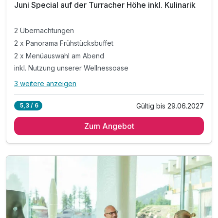
Juni Special auf der Turracher Höhe inkl. Kulinarik
2 Übernachtungen
2 x Panorama Frühstücksbuffet
2 x Menüauswahl am Abend
inkl. Nutzung unserer Wellnessoase
3 weitere anzeigen
Alle Inklusivleistungen
7 enthalten
Gültig bis 29.06.2027
5,3 / 6
2 Übernachtungen
Zum Angebot
2 x Panorama Frühstücksbuffet
2 x Menüauswahl am Abend
inkl. Nutzung unserer Wellnessoase
inkl. Nutzung des Fitnessraum
inkl. kuschligem Bademantel & Badeschuhen
inkl. Butlercard (wenn verfügbar)