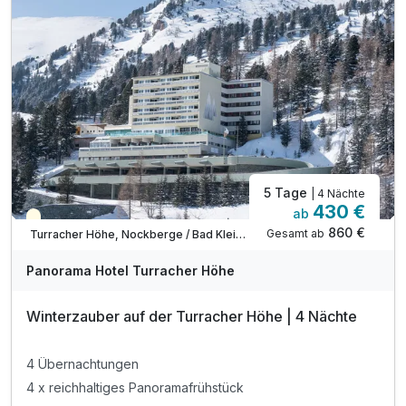
inkl. Nutzung des Fitnessraumes
inkl. 15% Massagegutschein
5 Tage
| 4 Nächte
430 €
ab
Saisonal verfügbar
860 €
Gesamt ab
Turracher Höhe, Nockberge / Bad Kleinkirchheim
Panorama Hotel Turracher Höhe
Winterzauber auf der Turracher Höhe | 4 Nächte
4 Übernachtungen
4 x reichhaltiges Panoramafrühstück