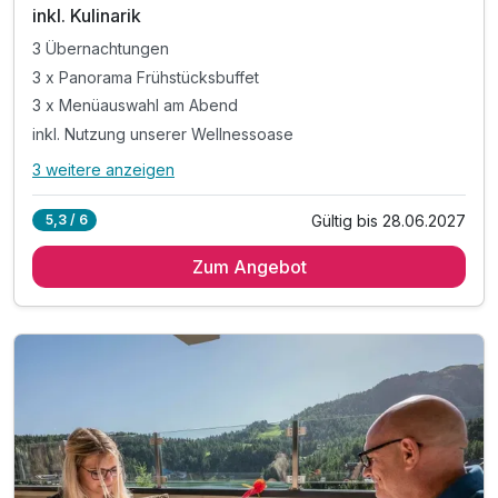
inkl. Kulinarik
3 Übernachtungen
3 x Panorama Frühstücksbuffet
3 x Menüauswahl am Abend
inkl. Nutzung unserer Wellnessoase
3 weitere anzeigen
Alle Inklusivleistungen
7 enthalten
Gültig bis 28.06.2027
5,3 / 6
3 Übernachtungen
Zum Angebot
3 x Panorama Frühstücksbuffet
3 x Menüauswahl am Abend
inkl. Nutzung unserer Wellnessoase
inkl. Nutzung des Fitnessraum
inkl. kuschligem Bademantel & Badeschuhen
inkl. Butlercard (wenn verfügbar)