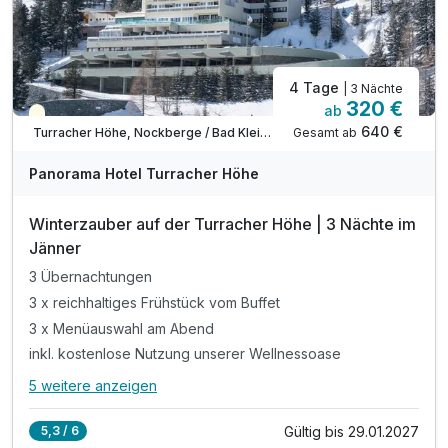
4 Tage
| 3 Nächte
320 €
ab
Saisonal verfügbar
640 €
Gesamt ab
Turracher Höhe, Nockberge / Bad Kleinkirchheim
Panorama Hotel Turracher Höhe
Winterzauber auf der Turracher Höhe | 3 Nächte im
Jänner
3 Übernachtungen
3 x reichhaltiges Frühstück vom Buffet
3 x Menüauswahl am Abend
inkl. kostenlose Nutzung unserer Wellnessoase
5 weitere anzeigen
Alle Inklusivleistungen
9 enthalten
Gültig bis 29.01.2027
5,3 / 6