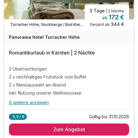
3 Tage
| 2 Nächte
172 €
ab
Wieder frei ab September
344 €
Gesamt ab
Turracher Höhe, Nockberge / Bad Kleinkirchheim
Panorama Hotel Turracher Höhe
Romantikurlaub in Kärnten | 2 Nächte
2 Übernachtungen
2 x reichhaltiges Frühstück vom Buffet
2 x Menüauswahl am Abend
inkl. Nutzung unserer Wellnessoase
6 weitere anzeigen
Alle Inklusivleistungen
10 enthalten
Gültig bis 31.10.2026
5,3 / 6
2 Übernachtungen
Zum Angebot
2 x reichhaltiges Frühstück vom Buffet
2 x Menüauswahl am Abend