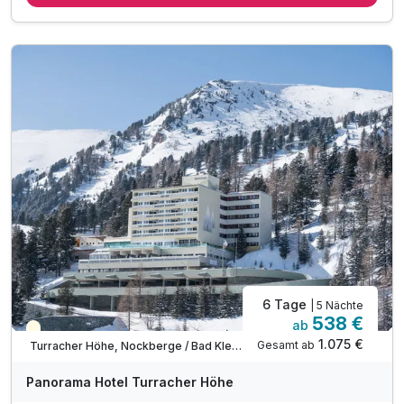
3 x Menüauswahl am Abend
inkl. kostenlose Nutzung unserer Wellnessoase
inkl. kuschlige Bademäntel auf dem Zimmer
inkl. Wellnesstasche auf dem Zimmer
inkl. Nutzung des Fitnessraumes
inkl. 15 % Massagegutschein
inkl. Butlercard
6 Tage
| 5 Nächte
538 €
ab
Saisonal verfügbar
1.075 €
Gesamt ab
Turracher Höhe, Nockberge / Bad Kleinkirchheim
Panorama Hotel Turracher Höhe