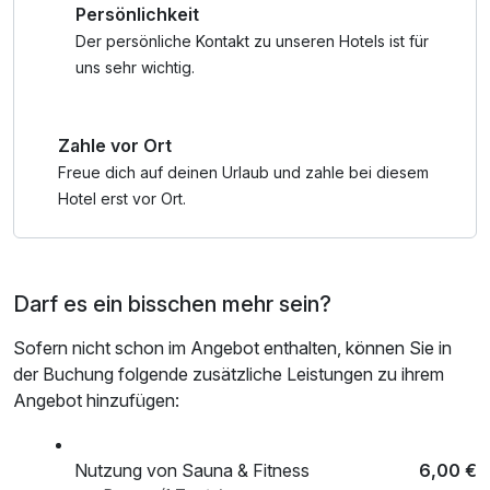
Persönlichkeit
Stadt.
Der persönliche Kontakt zu unseren Hotels ist für
Mit der Leipzig Card in der Hand können Sie die Stadt auf
uns sehr wichtig.
bequeme und vorteilhafte Weise erkunden. Sie bietet nicht
nur Zugang zu den wichtigsten Attraktionen, sondern auch
Zahle vor Ort
Preisvorteile bei Stadtspaziergängen und Rundfahrten per
Rad, Bus oder Schiff, freier Eintritt oder Ermäßigung bis zu
Freue dich auf deinen Urlaub und zahle bei diesem
50 % in Museen, Ermäßigung bei Festivals, in Konzert- und
Hotel erst vor Ort.
Theaterhäusern sowie Varieté- und Kabarettvorstellungen,
Preisvorteile in Restaurants, Einzelhandelsgeschäften,
beim Souvenirkauf in der Tourist-Information, Ermäßigung
Darf es ein bisschen mehr sein?
in Freizeiteinrichtungen sowie beim Bootsverleih. Mit der
Leipzig Card wird Ihr Aufenthalt zu einem unvergesslichen
Sofern nicht schon im Angebot enthalten, können Sie in
Erlebnis.
der Buchung folgende zusätzliche Leistungen zu ihrem
Angebot hinzufügen:
Tauchen Sie ein in die lebendige Atmosphäre der Stadt und
nutzen Sie die Leipzig Card, um das Beste aus Ihrem
Aufenthalt herauszuholen. Erleben Sie Leipzig mit all
Nutzung von Sauna & Fitness
6,00 €
seinen Facetten und lassen Sie sich von seiner Schönheit