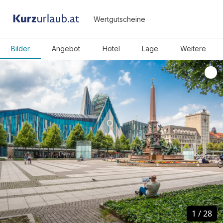
Wertgutscheine
Bilder
Angebot
Hotel
Lage
Weitere
1
1
/
/
28
28