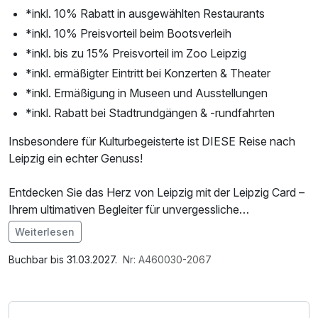
*inkl. 10% Rabatt in ausgewählten Restaurants
*inkl. 10% Preisvorteil beim Bootsverleih
*inkl. bis zu 15% Preisvorteil im Zoo Leipzig
*inkl. ermäßigter Eintritt bei Konzerten & Theater
*inkl. Ermäßigung in Museen und Ausstellungen
*inkl. Rabatt bei Stadtrundgängen & -rundfahrten
Insbesondere für Kulturbegeisterte ist DIESE Reise nach
Leipzig ein echter Genuss!
Entdecken Sie das Herz von Leipzig mit der Leipzig Card –
Ihrem ultimativen Begleiter für unvergessliche
Stadtabenteuer. Diese Karte ist ein Muss für jeden, der die
Weiterlesen
reiche Kultur, Geschichte und Vielfalt dieser Stadt erleben
Im Angebot enthalten
möchte. Egal, ob Sie nur einen Tag oder mehrere Tage
W-LAN Nutzung / Internetnutzung
Buchbar bis 31.03.2027.
Nr: A460030-2067
bleiben, allein reisen oder mit Ihrer Familie unterwegs sind –
die Leipzig Card öffnet Ihnen die Türen zu den
faszinierendsten Sehenswürdigkeiten und Erlebnissen der