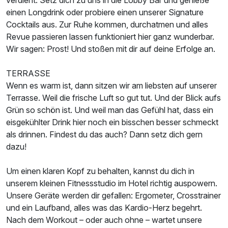
verdient: Setz dich zu uns in die Lobby Bar und genieße
einen Longdrink oder probiere einen unserer Signature
Cocktails aus. Zur Ruhe kommen, durchatmen und alles
Revue passieren lassen funktioniert hier ganz wunderbar.
Wir sagen: Prost! Und stoßen mit dir auf deine Erfolge an.
TERRASSE
Wenn es warm ist, dann sitzen wir am liebsten auf unserer
Terrasse. Weil die frische Luft so gut tut. Und der Blick aufs
Grün so schön ist. Und weil man das Gefühl hat, dass ein
eisgekühlter Drink hier noch ein bisschen besser schmeckt
als drinnen. Findest du das auch? Dann setz dich gern
dazu!
Um einen klaren Kopf zu behalten, kannst du dich in
unserem kleinen Fitnessstudio im Hotel richtig auspowern.
Unsere Geräte werden dir gefallen: Ergometer, Crosstrainer
und ein Laufband, alles was das Kardio-Herz begehrt.
Nach dem Workout – oder auch ohne – wartet unsere