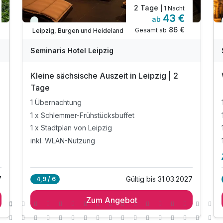
2 Tage
| 1 Nacht
43 €
ab
Viele Termine frei
86 €
Gesamt ab
Leipzig, Burgen und Heideland
Seminaris Hotel Leipzig
Kleine sächsische Auszeit in Leipzig | 2
Tage
1 Übernachtung
1 x Schlemmer-Frühstücksbuffet
1 x Stadtplan von Leipzig
inkl. WLAN-Nutzung
7
Gültig bis 31.03.2027
4,9 / 6
Zum Angebot