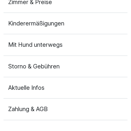
Zimmer & Preise
Doppelzimmer Standard
Kinderermäßigungen
2 Erwachsene und 1 Kind
Mit Hund unterwegs
Storno & Gebühren
Aktuelle Infos
Zahlung & AGB
Ausstattung