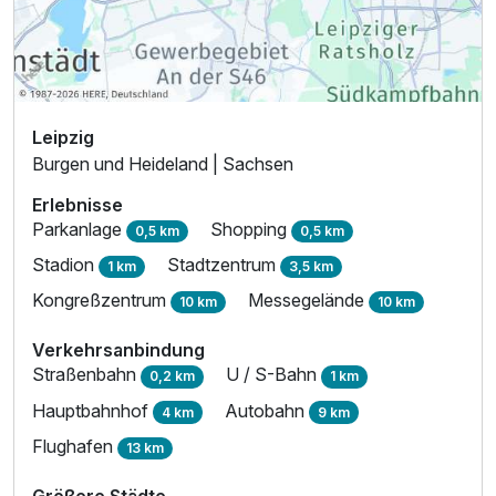
Leipzig
Burgen und Heideland | Sachsen
Erlebnisse
Parkanlage
Shopping
0,5 km
0,5 km
Stadion
Stadtzentrum
1 km
3,5 km
Kongreßzentrum
Messegelände
10 km
10 km
Verkehrsanbindung
Straßenbahn
U / S-Bahn
0,2 km
1 km
Hauptbahnhof
Autobahn
4 km
9 km
Flughafen
13 km
Größere Städte