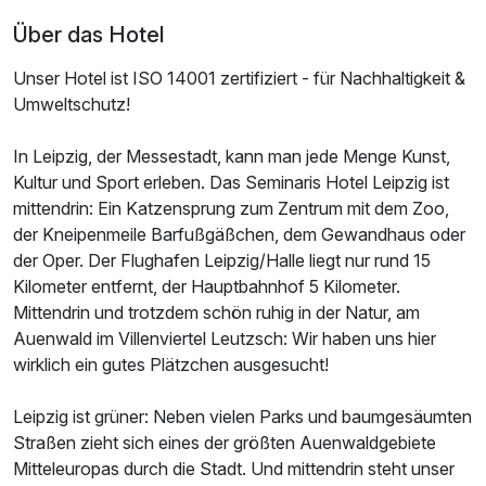
Über das Hotel
Unser Hotel ist ISO 14001 zertifiziert - für Nachhaltigkeit &
Umweltschutz!
Ausstattung
In Leipzig, der Messestadt, kann man jede Menge Kunst,
Für 5 Tage
222,00 €
p.P. ab
Kultur und Sport erleben. Das Seminaris Hotel Leipzig ist
mittendrin: Ein Katzensprung zum Zentrum mit dem Zoo,
der Kneipenmeile Barfußgäßchen, dem Gewandhaus oder
der Oper. Der Flughafen Leipzig/Halle liegt nur rund 15
Kilometer entfernt, der Hauptbahnhof 5 Kilometer.
Einzelzimmer Standard
Mittendrin und trotzdem schön ruhig in der Natur, am
Auenwald im Villenviertel Leutzsch: Wir haben uns hier
1 Erwachsenen
wirklich ein gutes Plätzchen ausgesucht!
Ausstattung
Leipzig ist grüner: Neben vielen Parks und baumgesäumten
Straßen zieht sich eines der größten Auenwaldgebiete
Für 5 Tage
346,00 €
p.P. ab
Mitteleuropas durch die Stadt. Und mittendrin steht unser