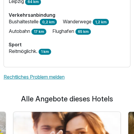
Leipzig
64 km
Familienzimmer
Verkehrsanbindung
Bushaltestelle
Wanderwege
2 Erwachsene und 2 Kinder
0,2 km
1,2 km
Autobahn
Flughafen
17 km
65 km
Sport
Reitmöglichk.
1 km
Rechtliches Problem melden
Alle Angebote dieses Hotels
Ausstattung