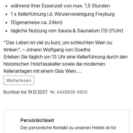
während Ihrer Essenzeit von max. 1,5 Stunden
1 x Kellerführung i.d. Winzervereinigung Freyburg
(Eigenanreise ca. 24km)
tägliche Nutzung von Sauna & Saunarium (15-21Uhr)
"Das Leben ist viel zu kurz, um schlechten Wein zu
trinken". – Johann Wolfgang von Goethe
Erleben Sie täglich um 13 Uhr eine Kellerführung durch den
historischen Holzfasskeller sowie die modernen
Kelleranlagen mit einem Glas Wein.
Weiterlesen
*** !!! Wichtig !!!
Im Angebot enthalten
Im Schloss Hotel befinden sich folgende Zimmer:
Saunabenutzung, W-LAN Nutzung / Internetnutzung
Buchbar bis 19.12.2027.
Nr: A449838-4803
Einzelzimmer, Doppelzimmer Standard,
Doppelzimmer Komfort, Dreibettzimmer, Juniorsuite ( in
den Zimmer kein W-Lan verfügbar)
Persönlichkeit
Im Annex Himmelscheibe befinden sich folgende Zimmer:
Der persönliche Kontakt zu unseren Hotels ist für