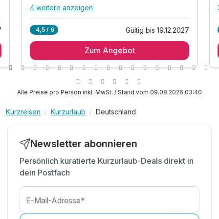
4 weitere anzeigen
Alle Inklusivleistungen
8 enthalten
7
Gültig bis 19.12.2027
4,5 / 6
1 Übernachtung ***
Ausstattung
Zum Angebot
1 x reichhaltiges Frühstück vom Buffet
1 x romantische Rosenblättern auf Ihrem Bett
Für 3 Tage
189,00 €
p.P. ab
1 x Romantikkörbchen*
1 x Abendessen im Rahmen der Halbpension
Alle Preise pro Person inkl. MwSt. / Stand vom 09.08.2026 03:40
inkl. offene Getränke (Bier, Wein, Softdrinks)
Kurzreisen
Kurzurlaub
Deutschland
während Ihrer Essenzeit von max. 1,5 Stunden
tägliche Nutzung von Sauna & Saunarium (15-
Suite Nebenhaus
21Uhr)
Newsletter abonnieren
2 Erwachsene
Persönlich kuratierte Kurzurlaub-Deals direkt in
dein Postfach
E-Mail-Adresse*