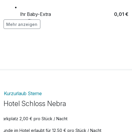
Ihr Baby-Extra
0,01 €
pro Zimmer
Mehr anzeigen
Ihr Geburtstags-Extra
39,00 €
pro Zimmer
Ihr Romantik-Extra
34,00 €
pro Zimmer
Ihr Wohlfühl-Extra
39,00 €
Kurzurlaub Sterne
pro Zimmer
Hotel Schloss Nebra
Late Check Out bis 14.00 Uhr
29,00 €
pro Aufenthalt
Parkplatz 2,00 € pro Stück / Nacht
Leihbademantel
10,00 €
Hunde im Hotel erlaubt für 12,50 € pro Stück / Nacht
pro Stück