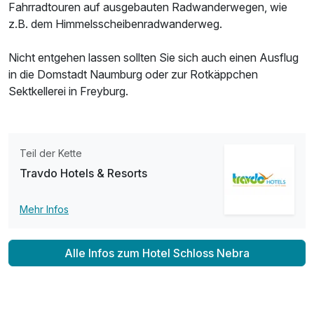
Fahrradtouren auf ausgebauten Radwanderwegen, wie
z.B. dem Himmelsscheibenradwanderweg.
Ausstattung
Nicht entgehen lassen sollten Sie sich auch einen Ausflug
in die Domstadt Naumburg oder zur Rotkäppchen
Sektkellerei in Freyburg.
Für 3 Tage
169,00 €
p.P. ab
Teil der Kette
Travdo Hotels & Resorts
Einzelzimmer
1 Erwachsenen
Mehr Infos
Alle Infos zum Hotel Schloss Nebra