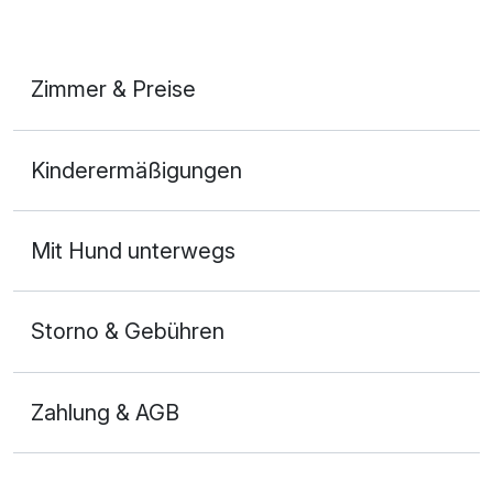
Zimmer & Preise
Doppelzimmer Economy
Kinderermäßigungen
2 Erwachsene
Mit Hund unterwegs
Storno & Gebühren
Zahlung & AGB