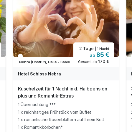
Für 3 Tage
169,00 €
p.P. ab
Juniorsuite/n
2 Tage
| 1 Nacht
85 €
2 Erwachsene
ab
In 1 Woche wieder frei
170 €
Gesamt ab
Nebra (Unstrut), Halle - Saale - Unstrut
Hotel Schloss Nebra
Kuschelzeit für 1 Nacht inkl. Halbpension
plus und Romantik-Extras
1 Übernachtung ***
1 x reichhaltiges Frühstück vom Buffet
1 x romantische Rosenblättern auf Ihrem Bett
1 x Romantikkörbchen*