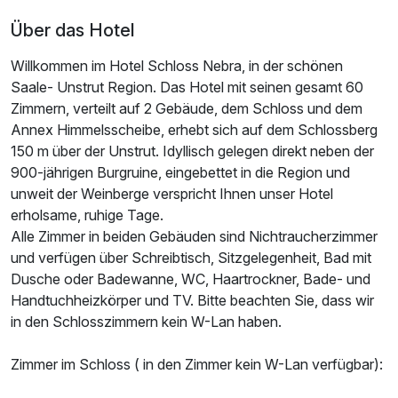
Über das Hotel
Willkommen im Hotel Schloss Nebra, in der schönen
Saale- Unstrut Region. Das Hotel mit seinen gesamt 60
Zimmern, verteilt auf 2 Gebäude, dem Schloss und dem
Annex Himmelsscheibe, erhebt sich auf dem Schlossberg
150 m über der Unstrut. Idyllisch gelegen direkt neben der
Ausstattung
900-jährigen Burgruine, eingebettet in die Region und
unweit der Weinberge verspricht Ihnen unser Hotel
Für 3 Tage
179,00 €
p.P. ab
erholsame, ruhige Tage.
Alle Zimmer in beiden Gebäuden sind Nichtraucherzimmer
und verfügen über Schreibtisch, Sitzgelegenheit, Bad mit
Dusche oder Badewanne, WC, Haartrockner, Bade- und
Handtuchheizkörper und TV. Bitte beachten Sie, dass wir
in den Schlosszimmern kein W-Lan haben.
Doppelzimmer Nebenhaus
2 Erwachsene und 1 Kind
Zimmer im Schloss ( in den Zimmer kein W-Lan verfügbar):