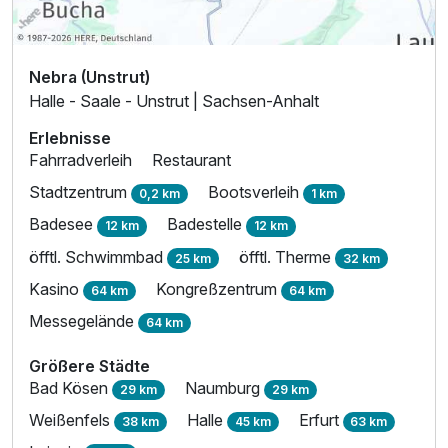
Nebra (Unstrut)
Halle - Saale - Unstrut | Sachsen-Anhalt
Erlebnisse
Fahrradverleih
Restaurant
Stadtzentrum
Bootsverleih
0,2 km
1 km
Badesee
Badestelle
12 km
12 km
öfftl. Schwimmbad
öfftl. Therme
25 km
32 km
Kasino
Kongreßzentrum
64 km
64 km
Ausstattung
Messegelände
64 km
Für 3 Tage
179,00 €
Größere Städte
p.P. ab
Bad Kösen
Naumburg
29 km
29 km
Weißenfels
Halle
Erfurt
38 km
45 km
63 km