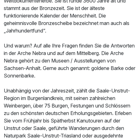
Weltdokumentenerbe. Sie ist runde 3600 Jahre alt und
Für 3 Tage
169,00 €
p.P. ab
stammt aus der Bronzezeit. Sie ist der älteste
funktionierende Kalender der Menschheit. Die
geheimnisvolle Bronzescheibe bezeichnet man auch als
„Jahrhundertfund“.
Und warum? Auf alle Ihre Fragen finden Sie die Antworten
Dreibettzimmer
in der Arche Nebra und auf dem Mittelberg. Die Arche
3 Erwachsene
Nebra gehört zu den Museen / Ausstellungen von
Sachsen-Anhalt. Gerne auch genannt: goldene Barke oder
Sonnenbarke.
Unabhängig von der Jahreszeit, zählt die Saale-Unstrut-
Region im Burgenlandkreis, mit seinen zahlreichen
Weinbergen, über 75 Burgen, Festungen und Schlössern
zu den schönsten deutschen Erholungsgebieten. Erleben
Sie vom Frühjahr bis Spätherbst Kanutouren auf der
Unstrut oder Saale, geführte Wanderungen durch den
Naturpark Saale-Unstrut-Triasland oder ausgedehnte