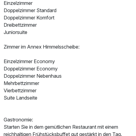
Einzelzimmer
Doppelzimmer Standard
Doppelzimmer Komfort
Dreibettzimmer
Juniorsuite
Zimmer im Annex Himmelsscheibe:
Einzelzimmer Economy
Doppelzimmer Economy
Doppelzimmer Nebenhaus
Mehrbettzimmer
Ausstattung
Vierbettzimmer
Suite Landseite
Für 3 Tage
159,00 €
p.P. ab
Gastronomie:
Starten Sie in dem gemütlichen Restaurant mit einem
reichhaltigen Frühstücksbuffet gut gestärkt in den Tag.