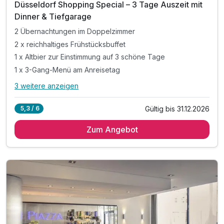
Düsseldorf Shopping Special – 3 Tage Auszeit mit
Dinner & Tiefgarage
2 Übernachtungen im Doppelzimmer
2 x reichhaltiges Frühstücksbuffet
1 x Altbier zur Einstimmung auf 3 schöne Tage
1 x 3-Gang-Menü am Anreisetag
3 weitere anzeigen
Alle Inklusivleistungen
7 enthalten
Gültig bis 31.12.2026
5,3 / 6
2 Übernachtungen im Doppelzimmer
Zum Angebot
2 x reichhaltiges Frühstücksbuffet
1 x Altbier zur Einstimmung auf 3 schöne Tage
1 x 3-Gang-Menü am Anreisetag
inkl. Nutzung des Parkplatzes in der Tiefgarage
inkl. Stadtplan
WLAN im Hotel