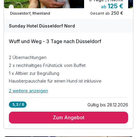
125 €
ab
Verfügbar bis Dezember
250 €
Gesamt ab
Düsseldorf, Rheinland
Sunday Hotel Düsseldorf Nord
Wuff und Weg - 3 Tage nach Düsseldorf
2 Übernachtungen
2 x reichhaltiges Frühstück vom Buffet
1 x Altbier zur Begrüßung
Haustierpauschale für einen Hund ist inklusive
2 weitere anzeigen
Alle Inklusivleistungen
6 enthalten
Gültig bis 28.12.2026
5,3 / 6
2 Übernachtungen
Zum Angebot
2 x reichhaltiges Frühstück vom Buffet
1 x Altbier zur Begrüßung
Haustierpauschale für einen Hund ist inklusive