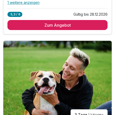
1 weitere anzeigen
Alle Inklusivleistungen
5 enthalten
Gültig bis 28.12.2026
5,3 / 6
2 Übernachtungen
Zum Angebot
2 x reichhaltiges Frühstück vom Buffet
1 x Altbier zur Begrüßung
Ausflugstipps für die Region an der Rezeption
WLAN im Hotel
3 Tage
| 2 Nächte