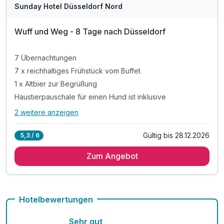
Sunday Hotel Düsseldorf Nord
Wuff und Weg - 8 Tage nach Düsseldorf
7 Übernachtungen
7 x reichhaltiges Frühstück vom Buffet
1 x Altbier zur Begrüßung
Haustierpauschale für einen Hund ist inklusive
2 weitere anzeigen
Alle Inklusivleistungen
6 enthalten
Gültig bis 28.12.2026
5,3 / 6
7 Übernachtungen
Zum Angebot
7 x reichhaltiges Frühstück vom Buffet
1 x Altbier zur Begrüßung
Haustierpauschale für einen Hund ist inklusive
Ausflugstipps für die Region an der Rezeption
Hotelbewertungen
inkl. WLAN im gesamten Hotel
Sehr gut