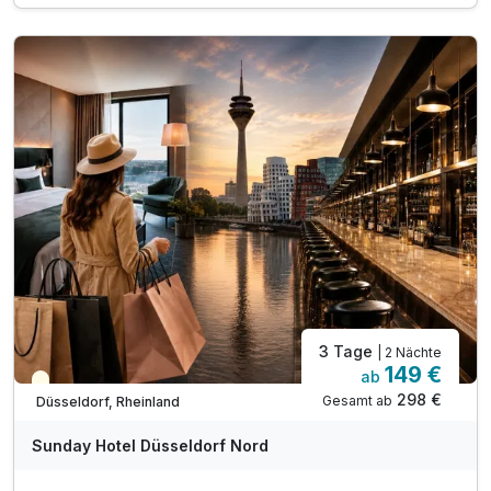
Ausflugstipps für die Region an der Rezeption
inkl. WLAN im gesamten Haus
3 Tage
| 2 Nächte
149 €
ab
Teilweise ausgelastet
298 €
Gesamt ab
Düsseldorf, Rheinland
Sunday Hotel Düsseldorf Nord