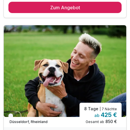
3 Übernachtungen
Zum Angebot
3 x reichhaltiges Frühstück vom Buffet
1 x Altbier zur Begrüßung
Haustierpauschale für einen Hund ist inklusive
Ausflugstipps für die Region an der Rezeption
inkl. WLAN im gesamten Hotel
8 Tage
| 7 Nächte
425 €
ab
Verfügbar bis Dezember
850 €
Gesamt ab
Düsseldorf, Rheinland