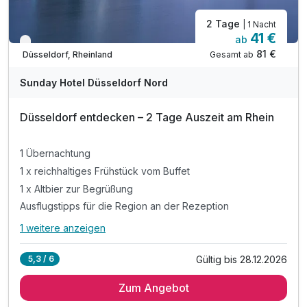
2 Tage
| 1 Nacht
41 €
ab
Verfügbar bis Dezember
81 €
Gesamt ab
Düsseldorf, Rheinland
Sunday Hotel Düsseldorf Nord
Düsseldorf entdecken – 2 Tage Auszeit am Rhein
1 Übernachtung
1 x reichhaltiges Frühstück vom Buffet
1 x Altbier zur Begrüßung
Ausflugstipps für die Region an der Rezeption
1 weitere anzeigen
Alle Inklusivleistungen
5 enthalten
Gültig bis 28.12.2026
5,3 / 6
1 Übernachtung
Zum Angebot
1 x reichhaltiges Frühstück vom Buffet
1 x Altbier zur Begrüßung