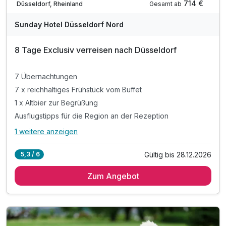
714 €
Gesamt ab
Düsseldorf, Rheinland
Sunday Hotel Düsseldorf Nord
8 Tage Exclusiv verreisen nach Düsseldorf
7 Übernachtungen
7 x reichhaltiges Frühstück vom Buffet
1 x Altbier zur Begrüßung
Ausflugstipps für die Region an der Rezeption
1 weitere anzeigen
Alle Inklusivleistungen
5 enthalten
Gültig bis 28.12.2026
5,3 / 6
7 Übernachtungen
Zum Angebot
7 x reichhaltiges Frühstück vom Buffet
1 x Altbier zur Begrüßung
Ausflugstipps für die Region an der Rezeption
WLAN im Hotel