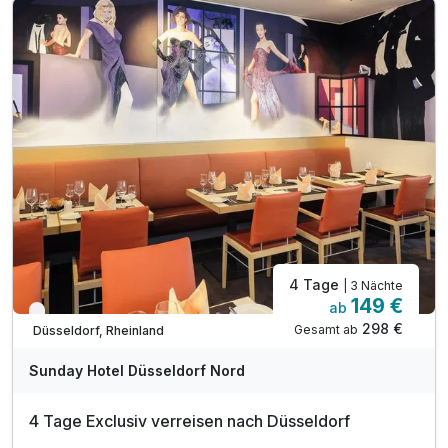
Ausflugstipps für die Region an der Rezeption
inkl. WLAN im gesamten Hotel
4 Tage
| 3 Nächte
149 €
ab
Verfügbar bis Dezember
298 €
Gesamt ab
Düsseldorf, Rheinland
Sunday Hotel Düsseldorf Nord
4 Tage Exclusiv verreisen nach Düsseldorf