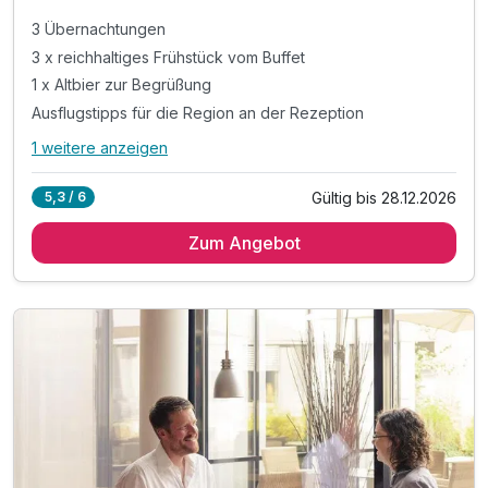
3 Übernachtungen
3 x reichhaltiges Frühstück vom Buffet
1 x Altbier zur Begrüßung
Ausflugstipps für die Region an der Rezeption
1 weitere anzeigen
Alle Inklusivleistungen
5 enthalten
Gültig bis 28.12.2026
5,3 / 6
3 Übernachtungen
Zum Angebot
3 x reichhaltiges Frühstück vom Buffet
1 x Altbier zur Begrüßung
Ausflugstipps für die Region an der Rezeption
WLAN im Hotel