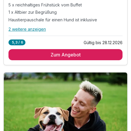
5 x reichhaltiges Frühstück vom Buffet
1 x Altbier zur Begrüßung
Haustierpauschale für einen Hund ist inklusive
2 weitere anzeigen
Alle Inklusivleistungen
6 enthalten
Gültig bis 28.12.2026
5,3 / 6
5 Übernachtungen
Zum Angebot
5 x reichhaltiges Frühstück vom Buffet
1 x Altbier zur Begrüßung
Haustierpauschale für einen Hund ist inklusive
Ausflugstipps für die Region an der Rezeption
inkl. WLAN im gesamten Hotel