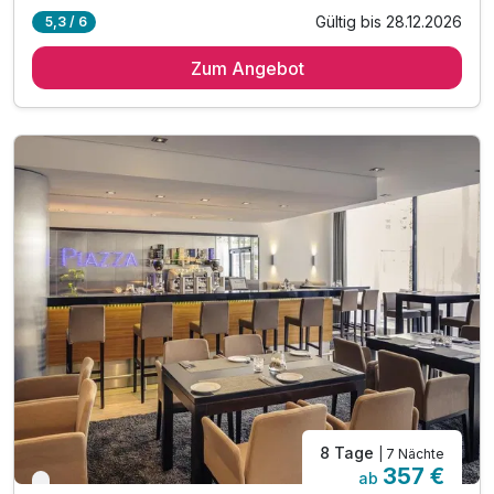
Gültig bis 28.12.2026
5,3 / 6
5 Übernachtungen
Zum Angebot
5 x reichhaltiges Frühstück vom Buffet
1 x Altbier zur Begrüßung
Ausflugstipps für die Region an der Rezeption
WLAN im Hotel
8 Tage
| 7 Nächte
357 €
ab
Verfügbar bis Dezember