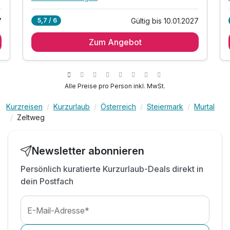
Alle Inklusivleistungen
8 enthalten
7
Gültig bis 10.01.2027
5,7 / 6
1 Übernachtung
Zum Angebot
1 x reichhaltiges Frühstück
inkl. Therme AquaLux (An- bis Abreisetag)
inkl. Fahrradverleih
inkl. Murau Murtal Gästecard*
Alle Preise pro Person inkl. MwSt.
inkl. Parkplatz
Kurzreisen
Kurzurlaub
Österreich
Steiermark
Murtal
inkl. E-Ladestation
Zeltweg
inkl. W-LAN Nutzung
Newsletter abonnieren
Persönlich kuratierte Kurzurlaub-Deals direkt in
dein Postfach
E-Mail-Adresse*