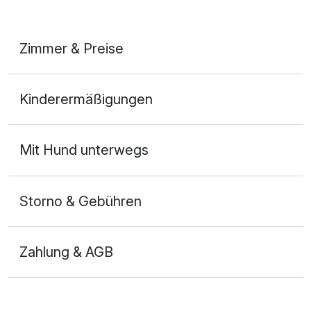
Zimmer & Preise
De Luxe Suite (DS) A
Kinderermäßigungen
2 Erwachsene und 2 Kinder
Mit Hund unterwegs
Storno & Gebühren
Zahlung & AGB