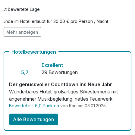
Gut bewertete Lage
Hunde im Hotel erlaubt für 30,00 € pro Person / Nacht
Mehr anzeigen
kostenfreie Leihfahrräder
Kostenloses W-LAN
Hotelbewertungen
Zimmerservice verfügbar
Exzellent
Mit Hotelbar
5,7
29 Bewertungen
Der genussvoller Countdown ins Neue Jahr
Wunderbares Hotel, großartiges Silvestermenü mit
angenehmer Musikbegleitung, nettes Feuerwerk
Bewertet mit 6,0 Punkten
von Karl am 03.01.2025
Alle Bewertungen