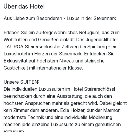
Über das Hotel
Aus Liebe zum Besonderen - Luxus in der Steiermark
Erleben Sie ein außergewöhnliches Refugium, das zum
Wohlfühlen und Genießen einlädt: Das Jugendstilhotel
TAUROA Steirerschlössl in Zeltweg bei Spielberg - ein
Ausstattung
Luxushotel im Herzen der Steiermark. Entdecken Sie
Exklusivität auf höchstem Niveau und steirische
Für 6 Tage
999,00 €
p.P. ab
Gastlichkeit mit internationaler Klasse.
Unsere SUITEN:
Die individuellen Luxussuiten im Hotel Steirerschlössl
beeindrucken durch eine Ausstattung, die auch den
höchsten Ansprüchen mehr als gerecht wird. Dabei gleicht
Juniorsuite/n
kein Zimmer dem anderen. Edle Hölzer, dunkler Marmor,
2 Erwachsene
modernste Technik und eine individuelle Möblierung
machen jede einzelne Luxussuite zu einem gemütlichen
Refugium.