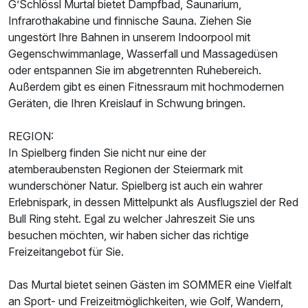
G’Schlössl Murtal bietet Dampfbad, Saunarium,
Suite/n
Infrarothakabine und finnische Sauna. Ziehen Sie
2 Erwachsene
ungestört Ihre Bahnen in unserem Indoorpool mit
Gegenschwimmanlage, Wasserfall und Massagedüsen
oder entspannen Sie im abgetrennten Ruhebereich.
Außerdem gibt es einen Fitnessraum mit hochmodernen
Geräten, die Ihren Kreislauf in Schwung bringen.
REGION:
In Spielberg finden Sie nicht nur eine der
atemberaubensten Regionen der Steiermark mit
wunderschöner Natur. Spielberg ist auch ein wahrer
Erlebnispark, in dessen Mittelpunkt als Ausflugsziel der Red
Bull Ring steht. Egal zu welcher Jahreszeit Sie uns
besuchen möchten, wir haben sicher das richtige
Freizeitangebot für Sie.
Ausstattung
Das Murtal bietet seinen Gästen im SOMMER eine Vielfalt
an Sport- und Freizeitmöglichkeiten, wie Golf, Wandern,
Für 6 Tage
999,00 €
p.P. ab