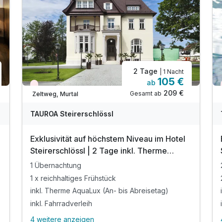
2 Tage
| 1 Nacht
105 €
ab
Wieder frei ab Oktober
209 €
Gesamt ab
Zeltweg, Murtal
TAUROA Steirerschlössl
Exklusivität auf höchstem Niveau im Hotel
Steirerschlössl | 2 Tage inkl. Therme
AquaLux
1 Übernachtung
1 x reichhaltiges Frühstück
inkl. Therme AquaLux (An- bis Abreisetag)
inkl. Fahrradverleih
4 weitere anzeigen