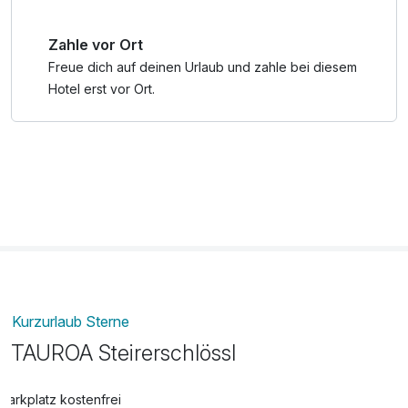
Kingsize-Bett ausgestattet und das moderne Luxusbad mit
großzügiger Dusche und teilweise auch Badewanne bildet
Zahle vor Ort
eine Oase aus Marmor und Glas. Spüren Sie das
einzigartige Flair der Jugendstilepoche verbunden mit
Freue dich auf deinen Urlaub und zahle bei diesem
modernstem Hotelkomfort.
Hotel erst vor Ort.
*Mit der Murau-Murtal GästeCard genießen UrlauberInnen
im Sommer sowie im Winter alle Vorteile der Region: Schon
ab einer Übernachtung winken besonders günstige und
spannende Angebote. Zahlreiche Vergünstigungen und
Rabatte mit rund 30% bei vielen Ausflugszielen wie
Thermen, Museen oder Bädern machen den Urlaub im
Murau-Murtal nicht nur preiswert, sondern vor allem
unvergesslich!
Kurzurlaub Sterne
TAUROA Steirerschlössl
Parkplatz kostenfrei