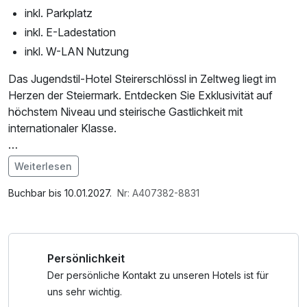
inkl. Parkplatz
inkl. E-Ladestation
inkl. W-LAN Nutzung
Das Jugendstil-Hotel Steirerschlössl in Zeltweg liegt im
Herzen der Steiermark. Entdecken Sie Exklusivität auf
höchstem Niveau und steirische Gastlichkeit mit
internationaler Klasse.
Die Suiten bieten Ihnen 60 bis 70 m² extravagante
Weiterlesen
Wohlfühlfläche. Es erwartet Sie entweder eine ebenerdige
Im Angebot enthalten
Suite mit optisch getrenntem Wohn- und Schlafbereich
1 Flasche Mineralwasser, Parkplatz, W-LAN Nutzung /
Buchbar bis 10.01.2027.
Nr: A407382-8831
oder eine 2-stöckige Maisonette mit einem Wohnzimmer in
Internetnutzung
der unteren Etage und dem Schlafzimmer in der oberen
Etage. Teilweise verfügen diese Suiten auch über einen
Persönlichkeit
Balkon.
Der persönliche Kontakt zu unseren Hotels ist für
Der Schlafbereich ist mit einem 2,00 x 2,00 m großem
uns sehr wichtig.