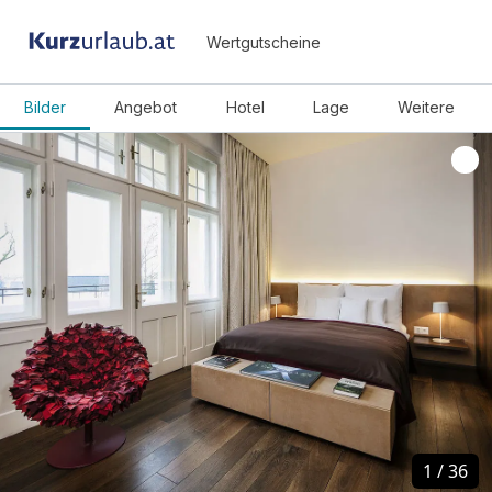
Wertgutscheine
Bilder
Angebot
Hotel
Lage
Weitere
1
1
/
/
36
36