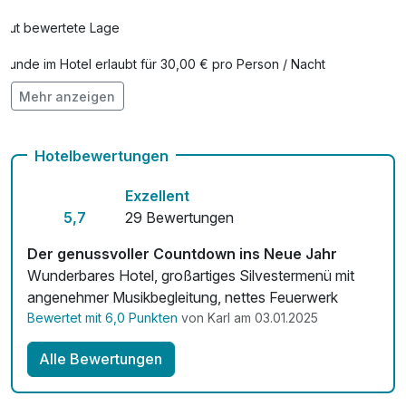
Gut bewertete Lage
Hunde im Hotel erlaubt für 30,00 € pro Person / Nacht
Mehr anzeigen
kostenfreie Leihfahrräder
Kostenloses W-LAN
Hotelbewertungen
Zimmerservice verfügbar
Exzellent
Mit Hotelbar
5,7
29 Bewertungen
Der genussvoller Countdown ins Neue Jahr
Wunderbares Hotel, großartiges Silvestermenü mit
angenehmer Musikbegleitung, nettes Feuerwerk
Bewertet mit 6,0 Punkten
von Karl am 03.01.2025
Alle Bewertungen