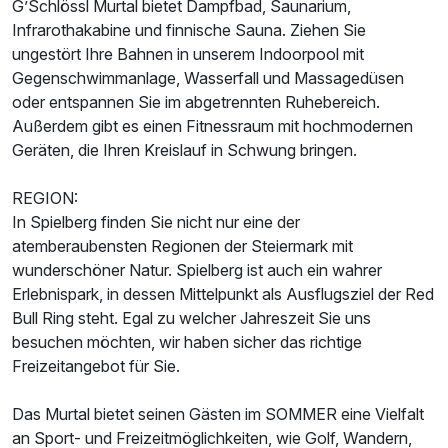
G’Schlössl Murtal bietet Dampfbad, Saunarium,
Suite/n
Infrarothakabine und finnische Sauna. Ziehen Sie
2 Erwachsene
ungestört Ihre Bahnen in unserem Indoorpool mit
Gegenschwimmanlage, Wasserfall und Massagedüsen
oder entspannen Sie im abgetrennten Ruhebereich.
Außerdem gibt es einen Fitnessraum mit hochmodernen
Geräten, die Ihren Kreislauf in Schwung bringen.
REGION:
In Spielberg finden Sie nicht nur eine der
atemberaubensten Regionen der Steiermark mit
wunderschöner Natur. Spielberg ist auch ein wahrer
Erlebnispark, in dessen Mittelpunkt als Ausflugsziel der Red
Bull Ring steht. Egal zu welcher Jahreszeit Sie uns
besuchen möchten, wir haben sicher das richtige
Freizeitangebot für Sie.
Ausstattung
Das Murtal bietet seinen Gästen im SOMMER eine Vielfalt
an Sport- und Freizeitmöglichkeiten, wie Golf, Wandern,
Für 5 Tage
999,00 €
p.P. ab