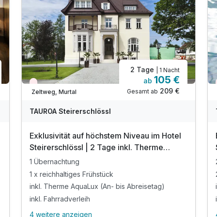
2 Tage
| 1 Nacht
105 €
ab
Wieder frei ab Oktober
209 €
Gesamt ab
Zeltweg, Murtal
TAUROA Steirerschlössl
Exklusivität auf höchstem Niveau im Hotel
Steirerschlössl | 2 Tage inkl. Therme
AquaLux
1 Übernachtung
1 x reichhaltiges Frühstück
inkl. Therme AquaLux (An- bis Abreisetag)
inkl. Fahrradverleih
4 weitere anzeigen