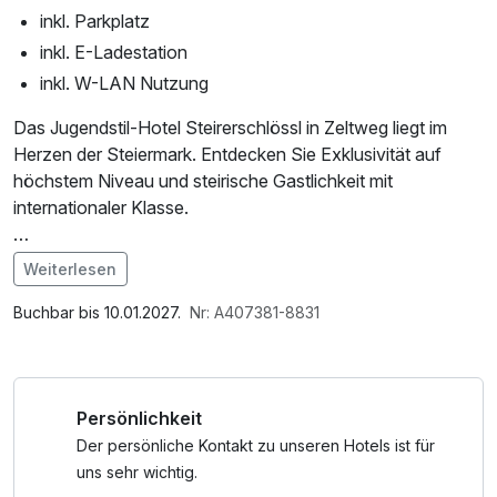
inkl. Parkplatz
inkl. E-Ladestation
inkl. W-LAN Nutzung
Das Jugendstil-Hotel Steirerschlössl in Zeltweg liegt im
Herzen der Steiermark. Entdecken Sie Exklusivität auf
höchstem Niveau und steirische Gastlichkeit mit
internationaler Klasse.
Die Suiten bieten Ihnen 60 bis 70 m² extravagante
Weiterlesen
Wohlfühlfläche. Es erwartet Sie entweder eine ebenerdige
Im Angebot enthalten
Suite mit optisch getrenntem Wohn- und Schlafbereich
1 Flasche Mineralwasser, Parkplatz, W-LAN Nutzung /
Buchbar bis 10.01.2027.
Nr: A407381-8831
oder eine 2-stöckige Maisonette mit einem Wohnzimmer in
Internetnutzung
der unteren Etage und dem Schlafzimmer in der oberen
Etage. Teilweise verfügen diese Suiten auch über einen
Persönlichkeit
Balkon.
Der persönliche Kontakt zu unseren Hotels ist für
Der Schlafbereich ist mit einem 2,00 x 2,00 m großem
uns sehr wichtig.