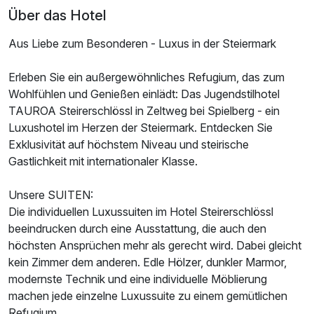
Über das Hotel
Aus Liebe zum Besonderen - Luxus in der Steiermark
Erleben Sie ein außergewöhnliches Refugium, das zum
Wohlfühlen und Genießen einlädt: Das Jugendstilhotel
TAUROA Steirerschlössl in Zeltweg bei Spielberg - ein
Ausstattung
Luxushotel im Herzen der Steiermark. Entdecken Sie
Exklusivität auf höchstem Niveau und steirische
Für 5 Tage
999,00 €
p.P. ab
Gastlichkeit mit internationaler Klasse.
Unsere SUITEN:
Die individuellen Luxussuiten im Hotel Steirerschlössl
beeindrucken durch eine Ausstattung, die auch den
höchsten Ansprüchen mehr als gerecht wird. Dabei gleicht
Juniorsuite/n
kein Zimmer dem anderen. Edle Hölzer, dunkler Marmor,
2 Erwachsene
modernste Technik und eine individuelle Möblierung
machen jede einzelne Luxussuite zu einem gemütlichen
Refugium.