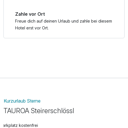
Kingsize-Bett ausgestattet und das moderne Luxusbad mit
großzügiger Dusche und teilweise auch Badewanne bildet
Zahle vor Ort
eine Oase aus Marmor und Glas. Spüren Sie das
einzigartige Flair der Jugendstilepoche verbunden mit
Freue dich auf deinen Urlaub und zahle bei diesem
modernstem Hotelkomfort.
Hotel erst vor Ort.
*Mit der Murau-Murtal GästeCard genießen UrlauberInnen
im Sommer sowie im Winter alle Vorteile der Region: Schon
ab einer Übernachtung winken besonders günstige und
spannende Angebote. Zahlreiche Vergünstigungen und
Rabatte mit rund 30% bei vielen Ausflugszielen wie
Thermen, Museen oder Bädern machen den Urlaub im
Murau-Murtal nicht nur preiswert, sondern vor allem
unvergesslich!
Kurzurlaub Sterne
TAUROA Steirerschlössl
Parkplatz kostenfrei