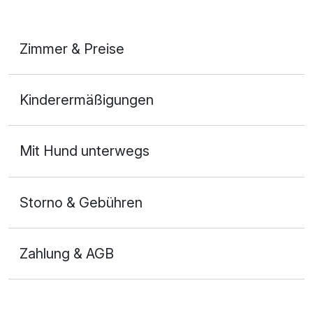
Zimmer & Preise
De Luxe Suite (DS) A
Kinderermäßigungen
2 Erwachsene und 2 Kinder
Mit Hund unterwegs
Storno & Gebühren
Zahlung & AGB