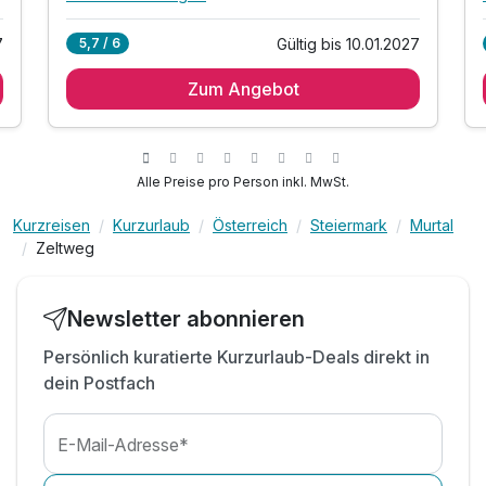
Alle Inklusivleistungen
8 enthalten
7
Gültig bis 10.01.2027
5,7 / 6
1 Übernachtung
Zum Angebot
1 x reichhaltiges Frühstück
inkl. Therme AquaLux (An- bis Abreisetag)
inkl. Fahrradverleih
inkl. Murau Murtal Gästecard*
Alle Preise pro Person inkl. MwSt.
inkl. Parkplatz
Kurzreisen
Kurzurlaub
Österreich
Steiermark
Murtal
inkl. E-Ladestation
Zeltweg
inkl. W-LAN Nutzung
Newsletter abonnieren
Persönlich kuratierte Kurzurlaub-Deals direkt in
dein Postfach
E-Mail-Adresse*