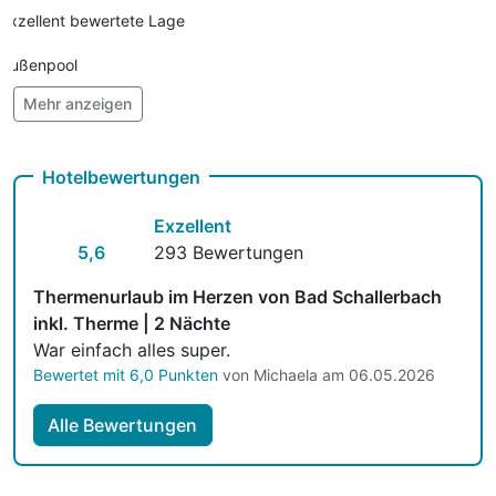
pro Stück (25 Minuten)
Exzellent bewertete Lage
Tiefgaragenplatz
5,00 €
Außenpool
pro Nacht (1 Nacht)
Mehr anzeigen
Vielseitiger Wellnessbereich
Hunde im Hotel erlaubt für 15,00 € pro Stück / Nacht
Hotelbewertungen
Auch vegetarische Speisen
Exzellent
Fahrradverleih
5,6
293 Bewertungen
Fitnessgeräte stehen bereit
Thermenurlaub im Herzen von Bad Schallerbach
inkl. Therme | 2 Nächte
Kostenloses W-LAN
War einfach alles super.
Bewertet mit 6,0 Punkten
von Michaela am 06.05.2026
Zimmerservice verfügbar
Mit Hotelbar
Alle Bewertungen