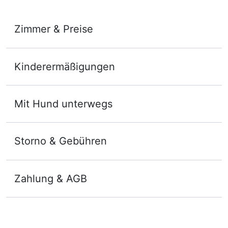
Zimmer & Preise
Doppelzimmer Deluxe
Kinderermäßigungen
2 Erwachsene und 2 Kinder
Mit Hund unterwegs
Storno & Gebühren
Zahlung & AGB