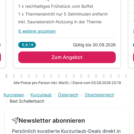
1 x reichhaltiges Frühstück vom Buffet
1 x Thermeneintritt nur 5 Gehminuten entfernt
inkl. Saunabereich-Nutzung in der Therme
6 weitere anzeigen
Alle Inklusivleistungen
10 enthalten
6
Gültig bis 30.09.2026
5,6 / 6
1 Übernachtung
Zum Angebot
1 x reichhaltiges Frühstück vom Buffet
1 x Thermeneintritt nur 5 Gehminuten entfernt
inkl. Saunabereich-Nutzung in der Therme
1 x Ausflugs- & Sightseeing Tipps an der
Alle Preise pro Person inkl. MwSt. / Stand vom 05.08.2026 23:19
Rezeption
inkl. Nutzung des Wellnessbereich mit
Kurzreisen
Kurzurlaub
Österreich
Oberösterreich
Bad Schallerbach
Innen- & Außenthermalpool, Sauna-Variationen &
Dampfbäder & Vitamin- & Saftbar mit
Granderwasser
Newsletter abonnieren
inkl. Wellnessbereich auch am An-/Abreisetag
Persönlich kuratierte Kurzurlaub-Deals direkt in
inkl. Bademantel leihweise während des