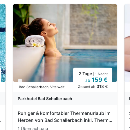
2 Tage
| 1 Nacht
159 €
ab
Nur noch bis September
318 €
Gesamt ab
Bad Schallerbach, Vitalwelt
Parkhotel Bad Schallerbach
Ruhiger & komfortabler Thermenurlaub im
Herzen von Bad Schallerbach inkl. Therme
| 1 Nacht
1 Übernachtung