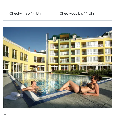
Ausstattung
Check-in ab 14 Uhr
Check-out bis 11 Uhr
Zusatznächte
Für 7 Tage
918,00 €
p.P. ab
Doppelzimmer Klassik
2 Erwachsene