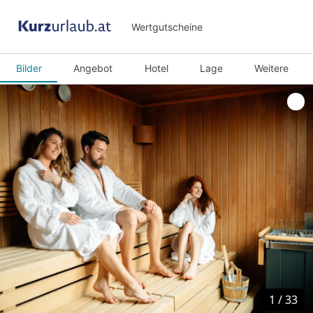
Wertgutscheine
Bilder
Angebot
Hotel
Lage
Weitere
1
1
/
/
33
33