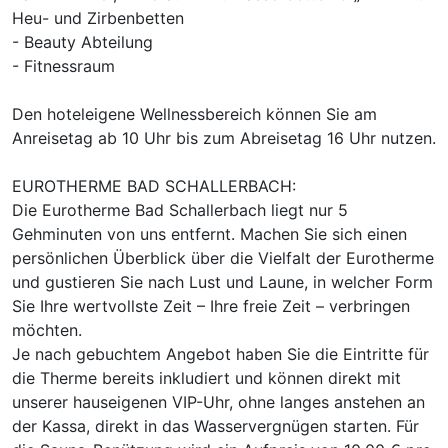
Heu- und Zirbenbetten
Für 7 Tage
792,00 €
p.P. ab
- Beauty Abteilung
- Fitnessraum
Den hoteleigene Wellnessbereich können Sie am
Anreisetag ab 10 Uhr bis zum Abreisetag 16 Uhr nutzen.
Einzelzimmer Klassik
EUROTHERME BAD SCHALLERBACH:
1 Erwachsenen
Die Eurotherme Bad Schallerbach liegt nur 5
Gehminuten von uns entfernt. Machen Sie sich einen
Ausstattung
persönlichen Überblick über die Vielfalt der Eurotherme
und gustieren Sie nach Lust und Laune, in welcher Form
Zusatznächte
Sie Ihre wertvollste Zeit – Ihre freie Zeit – verbringen
möchten.
Je nach gebuchtem Angebot haben Sie die Eintritte für
Für 7 Tage
750,00 €
p.P. ab
die Therme bereits inkludiert und können direkt mit
unserer hauseigenen VIP-Uhr, ohne langes anstehen an
der Kassa, direkt in das Wasservergnügen starten. Für