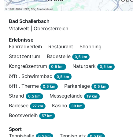
Bad Schallerbach
Vitalwelt | Oberösterreich
Erlebnisse
Fahrradverleih
Restaurant
Shopping
Stadtzentrum
Badestelle
0,5 km
Kongreßzentrum
Naturpark
0,5 km
0,5 km
öfftl. Schwimmbad
0,5 km
öfftl. Therme
Parkanlage
0,5 km
0,5 km
Strand
Messegelände
0,5 km
19 km
Badesee
Kasino
27 km
39 km
Bootsverleih
57 km
Sport
Tennishalle
Tennisplatz
0,5 km
0,5 km