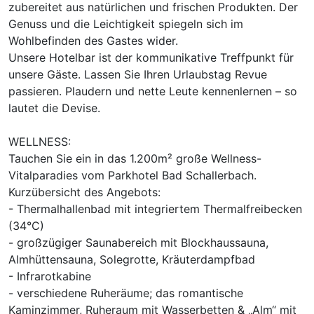
zubereitet aus natürlichen und frischen Produkten. Der
2 Erwachsene und 2 Kinder
Genuss und die Leichtigkeit spiegeln sich im
Wohlbefinden des Gastes wider.
Unsere Hotelbar ist der kommunikative Treffpunkt für
unsere Gäste. Lassen Sie Ihren Urlaubstag Revue
passieren. Plaudern und nette Leute kennenlernen – so
lautet die Devise.
WELLNESS:
Tauchen Sie ein in das 1.200m² große Wellness-
Vitalparadies vom Parkhotel Bad Schallerbach.
Kurzübersicht des Angebots:
- Thermalhallenbad mit integriertem Thermalfreibecken
(34°C)
- großzügiger Saunabereich mit Blockhaussauna,
Ausstattung
Almhüttensauna, Solegrotte, Kräuterdampfbad
- Infrarotkabine
- verschiedene Ruheräume; das romantische
Zusatznächte
Kaminzimmer, Ruheraum mit Wasserbetten & „Alm“ mit