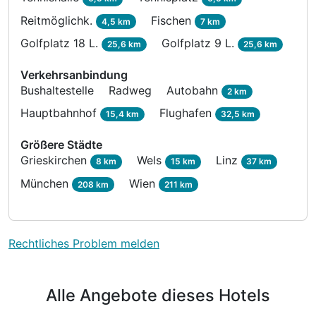
Reitmöglichk.
Fischen
4,5 km
7 km
Golfplatz 18 L.
Golfplatz 9 L.
25,6 km
25,6 km
Verkehrsanbindung
Bushaltestelle
Radweg
Autobahn
2 km
Hauptbahnhof
Flughafen
15,4 km
32,5 km
Größere Städte
Grieskirchen
Wels
Linz
8 km
15 km
37 km
München
Wien
208 km
211 km
Rechtliches Problem melden
Alle Angebote dieses Hotels