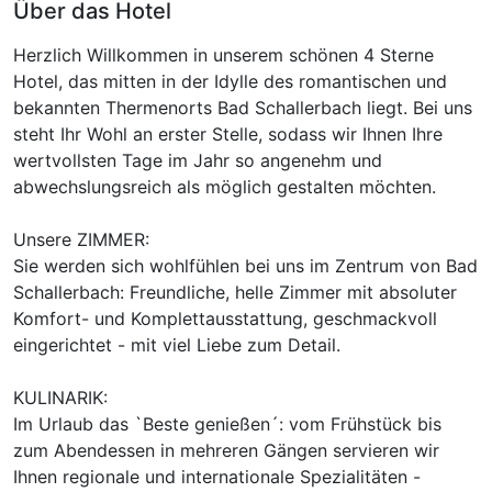
Über das Hotel
Herzlich Willkommen in unserem schönen 4 Sterne
Hotel, das mitten in der Idylle des romantischen und
bekannten Thermenorts Bad Schallerbach liegt. Bei uns
steht Ihr Wohl an erster Stelle, sodass wir Ihnen Ihre
wertvollsten Tage im Jahr so angenehm und
abwechslungsreich als möglich gestalten möchten.
Ausstattung
Unsere ZIMMER:
Sie werden sich wohlfühlen bei uns im Zentrum von Bad
Zusatznächte
Schallerbach: Freundliche, helle Zimmer mit absoluter
Komfort- und Komplettausstattung, geschmackvoll
Für 7 Tage
750,00 €
p.P. ab
eingerichtet - mit viel Liebe zum Detail.
KULINARIK:
Im Urlaub das `Beste genießen´: vom Frühstück bis
zum Abendessen in mehreren Gängen servieren wir
Doppelzimmer Superior
Ihnen regionale und internationale Spezialitäten -