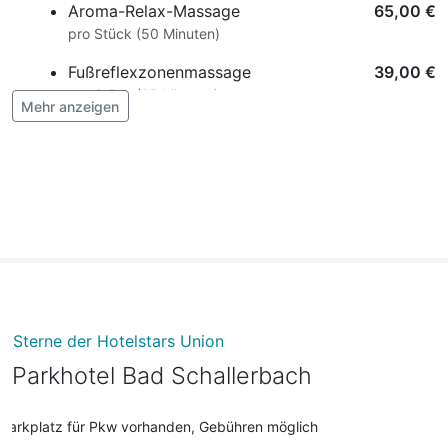
Aroma-Relax-Massage
65,00 €
pro Stück (50 Minuten)
Fußreflexzonenmassage
39,00 €
pro Stück (25 Minuten)
Mehr anzeigen
Ganzkörpermassage
65,00 €
pro Stück (50 Minuten)
Hund
15,00 €
pro Tag (1 Tag/e)
Lomi-Massage
98,00 €
pro Stück (75 Minuten)
Lymphdrainage
65,00 €
pro Stück (50 Minuten)
Sterne der Hotelstars Union
Parkhotel Bad Schallerbach
Schwefelbad
33,00 €
pro Stück (20 Minuten)
Parkplatz für Pkw vorhanden, Gebühren möglich
Teilkörpermassage
39,00 €