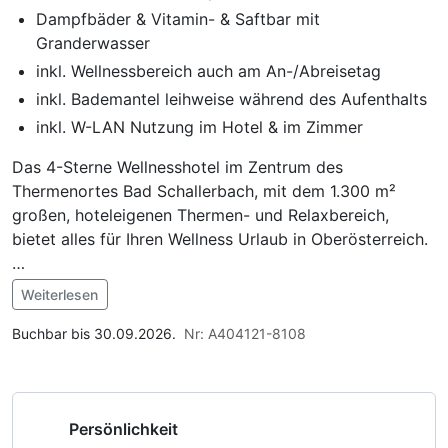
Dampfbäder & Vitamin- & Saftbar mit
Granderwasser
inkl. Wellnessbereich auch am An-/Abreisetag
inkl. Bademantel leihweise während des Aufenthalts
inkl. W-LAN Nutzung im Hotel & im Zimmer
Das 4-Sterne Wellnesshotel im Zentrum des
Thermenortes Bad Schallerbach, mit dem 1.300 m²
großen, hoteleigenen Thermen- und Relaxbereich,
bietet alles für Ihren Wellness Urlaub in Oberösterreich.
Entspannen Sie sich auf Ihre Art: Im Parkhotel gehört
Weiterlesen
ein eigener Wellnessbereich ganz den Gästen. Das
Im Angebot enthalten
Thermalhallenbad mit Außenbecken, Saunen und
Saunabenutzung, Leihbademantel, Nutzung des
Buchbar bis 30.09.2026.
Nr: A404121-8108
Dampfbäder, Ruheräume, Fitnessbereich und unser
Fitnessbereichs, Nutzung des Wellnessbereichs, W-LAN
CRYSTAL Beauty & Spa laden zum Rückzug und zur
Nutzung / Internetnutzung, kostenfreie Nutzung öffentl.
Erholung ein. Oder aber Sie besuchen die Eurotherme
Nahverkehr, ganztägige Nutzung Wellnessbereich nach
Persönlichkeit
zu besonderen Konditionen nur wenige Gehminuten
check out, Badetasche mit Bademantel und -tücher