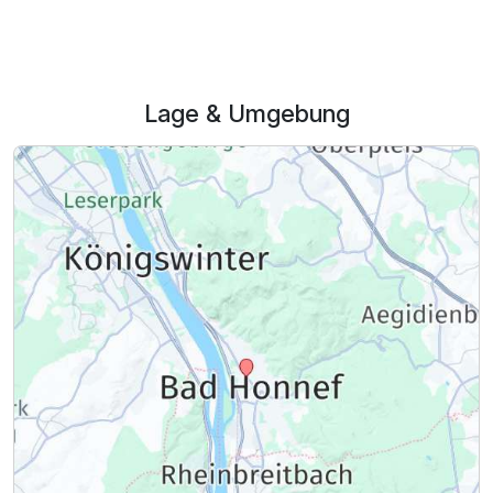
Zusatznächte
Für 3 Tage
269,50 €
p.P. ab
Lage & Umgebung