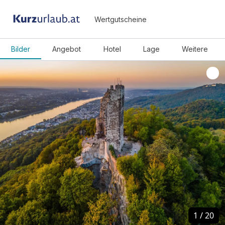
Wertgutscheine
Bilder
Angebot
Hotel
Lage
Weitere
1
1
/
/
20
20