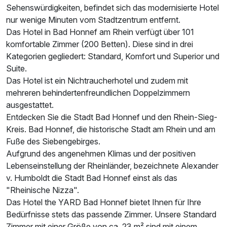
Sehenswürdigkeiten, befindet sich das modernisierte Hotel
Zusatznächte
nur wenige Minuten vom Stadtzentrum entfernt.
Das Hotel in Bad Honnef am Rhein verfügt über 101
Für 3 Tage
163,50 €
p.P. ab
komfortable Zimmer (200 Betten). Diese sind in drei
Kategorien gegliedert: Standard, Komfort und Superior und
Suite.
Das Hotel ist ein Nichtraucherhotel und zudem mit
mehreren behindertenfreundlichen Doppelzimmern
ausgestattet.
Doppelzimmer Superior
Entdecken Sie die Stadt Bad Honnef und den Rhein-Sieg-
2 Erwachsene und 2 Kinder
Kreis. Bad Honnef, die historische Stadt am Rhein und am
Fuße des Siebengebirges.
Aufgrund des angenehmen Klimas und der positiven
Lebenseinstellung der Rheinländer, bezeichnete Alexander
v. Humboldt die Stadt Bad Honnef einst als das
"Rheinische Nizza".
Das Hotel the YARD Bad Honnef bietet Ihnen für Ihre
Bedürfnisse stets das passende Zimmer. Unsere Standard
Zimmer mit einer Größe von ca. 23 m² sind mit einem