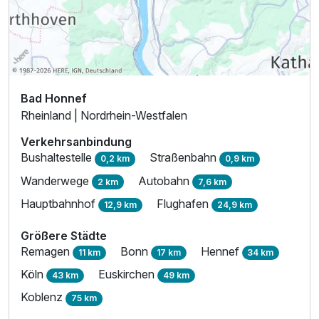
Bad Honnef
Rheinland | Nordrhein-Westfalen
Verkehrsanbindung
Bushaltestelle
Straßenbahn
0,2 km
0,9 km
Wanderwege
Autobahn
2 km
7,6 km
Hauptbahnhof
Flughafen
12,9 km
24,9 km
Größere Städte
Remagen
Bonn
Hennef
11 km
17 km
34 km
Köln
Euskirchen
43 km
49 km
Koblenz
75 km