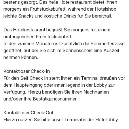
bestens gesorgt. Das helle Hotelrestaurant bietet Ihnen
morgens ein Frühstücksbüfett, während der Hotelshop
leichte Snacks und köstliche Drinks für Sie bereithält.
Das Hotelrestaurant begrüßt Sie morgens mit einem
umfangreichen Frühstücksbüfett.
In den warmen Monaten ist zusätzlich die Sommerterrasse
geöffnet, auf der Sie sich im Sonnenschein eine Auszeit
nehmen können.
Kontaktloser Check-In
Für den Self Check In steht Ihnen ein Terminal draußen vor
Ausstattung
dem Haupteingang oder innenliegend in der Lobby zur
Verfügung. Hierzu benötigen Sie Ihren Nachnamen
Zusatznächte
und/oder Ihre Bestätigungsnummer.
Für 3 Tage
249,50 €
p.P. ab
Kontaktloser Check-Out
Hierzu nutzen Sie bitte unser Terminal in der Hotellobby.