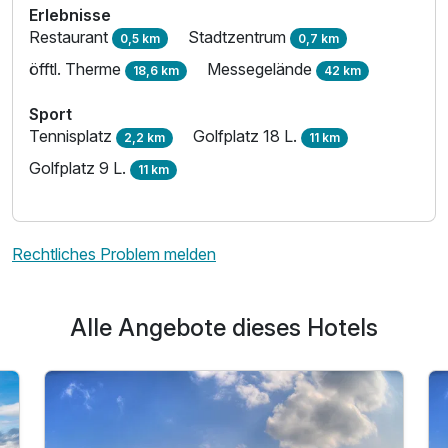
Erlebnisse
Restaurant
Stadtzentrum
0,5 km
0,7 km
öfftl. Therme
Messegelände
18,6 km
42 km
Sport
Tennisplatz
Golfplatz 18 L.
2,2 km
11 km
Golfplatz 9 L.
11 km
Rechtliches Problem melden
Alle Angebote dieses Hotels