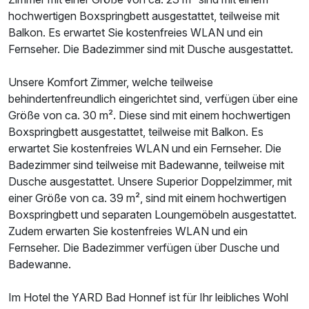
hochwertigen Boxspringbett ausgestattet, teilweise mit
Balkon. Es erwartet Sie kostenfreies WLAN und ein
Fernseher. Die Badezimmer sind mit Dusche ausgestattet.
Unsere Komfort Zimmer, welche teilweise
Ausstattung
behindertenfreundlich eingerichtet sind, verfügen über eine
Größe von ca. 30 m². Diese sind mit einem hochwertigen
Zusatznächte
Boxspringbett ausgestattet, teilweise mit Balkon. Es
erwartet Sie kostenfreies WLAN und ein Fernseher. Die
Für 3 Tage
188,50 €
p.P. ab
Badezimmer sind teilweise mit Badewanne, teilweise mit
Dusche ausgestattet. Unsere Superior Doppelzimmer, mit
einer Größe von ca. 39 m², sind mit einem hochwertigen
Boxspringbett und separaten Loungemöbeln ausgestattet.
Zudem erwarten Sie kostenfreies WLAN und ein
Fernseher. Die Badezimmer verfügen über Dusche und
Einzelzimmer
Badewanne.
1 Erwachsenen
Im Hotel the YARD Bad Honnef ist für Ihr leibliches Wohl