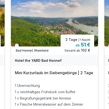
2 Tage
| 1 Nacht
51 €
ab
Viele Termine frei
102 €
Gesamt ab
Bad Honnef, Rheinland
Hotel the YARD Bad Honnef
Mini Kurzurlaub im Siebengebirge | 2 Tage
1 Übernachtung
1 x reichhaltiges Frühstück vom Buffet
1 x Begrüßungsgetränk bei Anreise
1 x Flasche Mineralwasser auf dem Zimmer