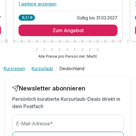
1 weitere anzeigen
Alle Inklusivleistungen
5 enthalten
7
Gültig bis 31.03.2027
5,1 / 6
1 Übernachtung
Zum Angebot
1 x reichhaltiges Frühstück vom Buffet
1 x Begrüßungsgetränk bei Anreise
1 x Flasche Mineralwasser auf dem Zimmer
inkl. Wlan Nutzung im Hotel
Alle Preise pro Person inkl. MwSt.
Kurzreisen
Kurzurlaub
Deutschland
Newsletter abonnieren
Persönlich kuratierte Kurzurlaub-Deals direkt in
dein Postfach
E-Mail-Adresse*