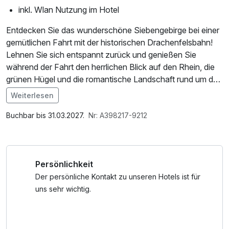
inkl. Wlan Nutzung im Hotel
Entdecken Sie das wunderschöne Siebengebirge bei einer
gemütlichen Fahrt mit der historischen Drachenfelsbahn!
Lehnen Sie sich entspannt zurück und genießen Sie
während der Fahrt den herrlichen Blick auf den Rhein, die
grünen Hügel und die romantische Landschaft rund um den
Drachenfels. Ob als besonderes Ausflugsziel oder als
Weiterlesen
Highlight Ihres Aufenthalts – diese traditionsreiche
Im Angebot enthalten
Zahnradbahn verspricht ein unvergessliches Erlebnis für
1 Flasche Mineralwasser, W-LAN Nutzung /
Buchbar bis 31.03.2027.
Nr: A398217-9212
Groß und Klein.
Internetnutzung
Persönlichkeit
Der persönliche Kontakt zu unseren Hotels ist für
uns sehr wichtig.