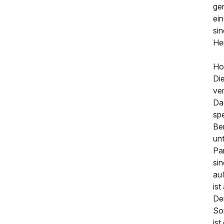
ge
ei
si
He
Ho
Di
ve
Da
spe
Be
un
Pa
sin
au
ist
De
So
ist