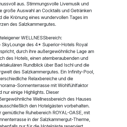
nussvoll aus. Stimmungsvolle Livemusik und
ne große Auswahl an Cocktails und Getränken
nd die Krönung eines wundervollen Tages im
rzen des Salzkammergutes.
teleigener WELLNESSbereich:
e SkyLounge des 4* Superior-Hotels Royal
rspricht, durch ihre außergewöhnliche Lage am
ch des Hotels, einen atemberaubenden und
ktakulären Rundblick über Bad Ischl und die
rgwelt des Salzkammergutes. Ein Infinity-Pool,
terschiedliche Relaxbereiche und die
norama-Sonnenterrasse mit Wohlfühlfaktor
d nur einige Highlights. Dieser
ßergewöhnliche Wellnessbereich des Hauses
 ausschließlich den Hotelgästen vorbehalten.
r gemütliche Ruhebereich ROYAL-OASE, mit
nnenterrasse in der Salzkammergut-Therme,
 ebenfalls nur für die Hotelgäste reserviert.