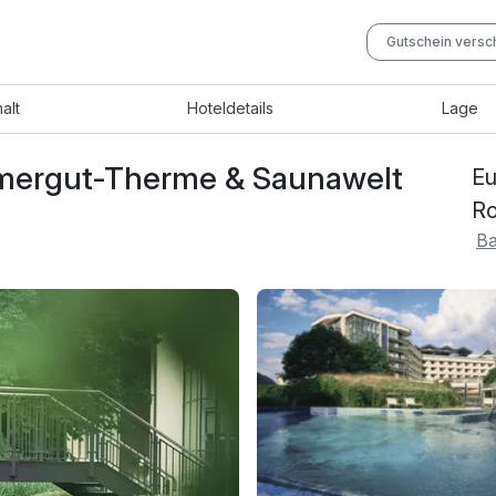
Gutschein vers
halt
Hotel
details
Lage
ammergut-Therme & Saunawelt
Eu
Ro
Ba