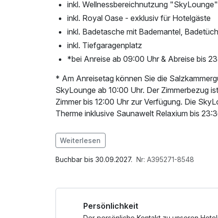
inkl. Wellnessbereichnutzung "SkyLounge
inkl. Royal Oase - exklusiv für Hotelgäste
inkl. Badetasche mit Bademantel, Badetüc
inkl. Tiefgaragenplatz
*bei Anreise ab 09:00 Uhr & Abreise bis 2
* Am Anreisetag können Sie die Salzkammergu
SkyLounge ab 10:00 Uhr. Der Zimmerbezug ist 
Zimmer bis 12:00 Uhr zur Verfügung. Die Sky
Therme inklusive Saunawelt Relaxium bis 23:
Im Angebot enthalten
Weiterlesen
Saunabenutzung, Saunatuch, Leihbademantel,
Nutzung / Internetnutzung, Shuttleservice v
Buchbar bis 30.09.2027.
Nr: A395271-8548
nach check out, Badetasche mit Bademantel u
Persönlichkeit
Der persönliche Kontakt zu unseren Hotel