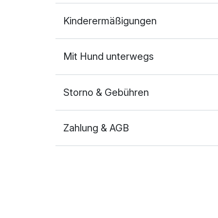
Doppelzimmer Deluxe
Kinderermäßigungen
2 Erwachsene
Mit Hund unterwegs
Storno & Gebühren
Zahlung & AGB
Ausstattung