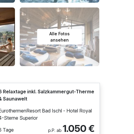
Alle Fotos
ansehen
6 Relaxtage inkl. Salzkammergut-Therme
& Saunawelt
EurothermenResort Bad Ischl - Hotel Royal
4-Sterne Superior
1.050 €
6 Tage
p.P. ab