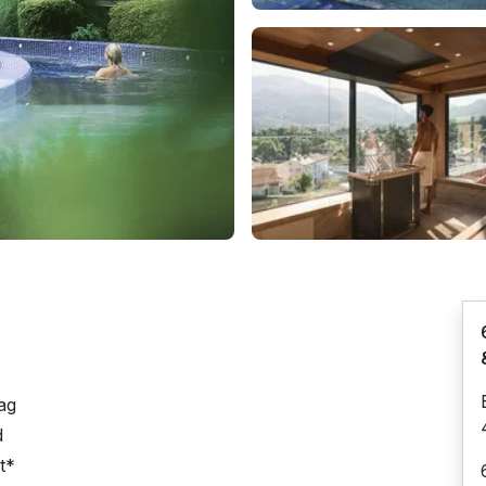
ag
d
lt*