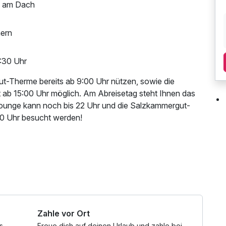
" am Dach
hern
3:30 Uhr
t-Therme bereits ab 9:00 Uhr nützen, sowie die
ab 15:00 Uhr möglich. Am Abreisetag steht Ihnen das
Lounge kann noch bis 22 Uhr und die Salzkammergut-
30 Uhr besucht werden!
 Parkplatz, Nutzung des Wellnessbereichs, W-LAN
om/zum Bahnhof, ganztägige Nutzung Wellnessbereich
nd -tücher
Zahle vor Ort
s
Freue dich auf deinen Urlaub und zahle bei