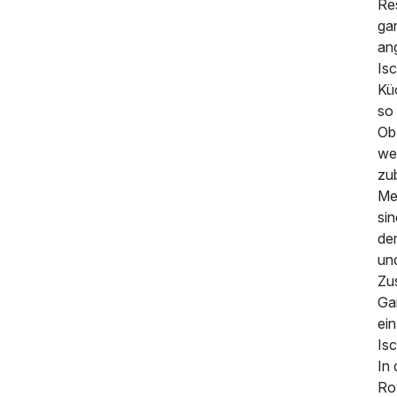
1.050,00 €
Re
p.P. ab
ga
an
Is
Kü
so 
Ob
we
zub
Men
si
de
un
Zu
Ga
ei
Isc
In
Roy