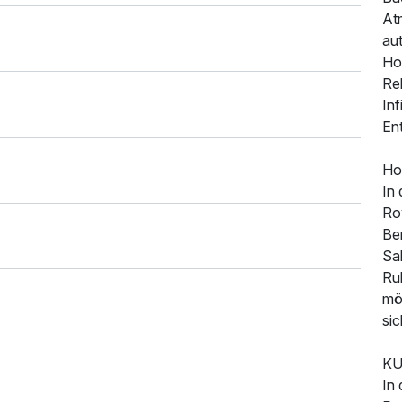
At
aut
Hot
Re
Inf
En
Ho
In
Ro
Be
Sal
Ru
mö
si
KU
In 