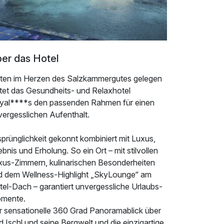
er das Hotel
tten im Herzen des Salzkammergutes gelegen
etet das Gesundheits- und Relaxhotel
yal****s den passenden Rahmen für einen
vergesslichen Aufenthalt.
prünglichkeit gekonnt kombiniert mit Luxus,
ebnis und Erholung. So ein Ort – mit stilvollen
xus-Zimmern, kulinarischen Besonderheiten
d dem Wellness-Highlight „SkyLounge“ am
tel-Dach – garantiert unvergessliche Urlaubs-
mente.
r sensationelle 360 Grad Panoramablick über
 Ischl und seine Bergwelt und die einzigartige