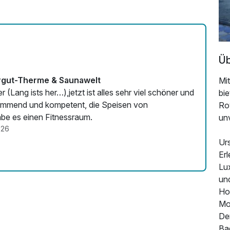
Üb
mergut-Therme & Saunawelt
Mi
(Lang ists her…),jetzt ist alles sehr viel schöner und
bi
kommend und kompetent, die Speisen von
Ro
be es einen Fitnessraum.
un
026
Urs
Erl
Lu
un
Ho
Mo
De
Bad