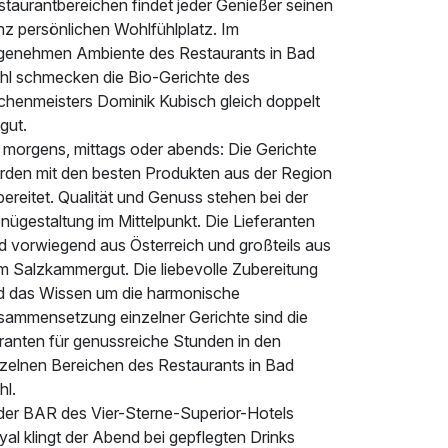
staurantbereichen findet jeder Genießer seinen
nz persönlichen Wohlfühlplatz. Im
genehmen Ambiente des Restaurants in Bad
chl schmecken die Bio-Gerichte des
chenmeisters Dominik Kubisch gleich doppelt
gut.
 morgens, mittags oder abends: Die Gerichte
rden mit den besten Produkten aus der Region
ereitet. Qualität und Genuss stehen bei der
ügestaltung im Mittelpunkt. Die Lieferanten
nd vorwiegend aus Österreich und großteils aus
m Salzkammergut. Die liebevolle Zubereitung
d das Wissen um die harmonische
sammensetzung einzelner Gerichte sind die
ranten für genussreiche Stunden in den
nzelnen Bereichen des Restaurants in Bad
hl.
 der BAR des Vier-Sterne-Superior-Hotels
al klingt der Abend bei gepflegten Drinks