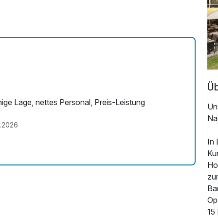
Üb
ge Lage, nettes Personal, Preis-Leistung
Uns
Na
.2026
In
Kun
Hot
zu
Ba
Ope
15