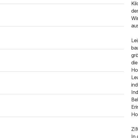
Kil
der
Wir
au
Lei
ba
gr
die
Ho
Leu
ind
In
Be
Eri
Ho
ZI
In 