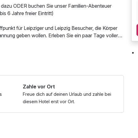
tel dazu ODER buchen Sie unser Familien-Abenteuer
is 6 Jahre freier Eintritt)
fpunkt für Leipziger und Leipzig Besucher, die Körper
annung geben wollen. Erleben Sie ein paar Tage voller
ere im Leipziger Zoo und lassen Sie den Stress zu Hause.
Zahle vor Ort
s
Freue dich auf deinen Urlaub und zahle bei
diesem Hotel erst vor Ort.