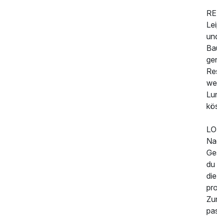
RE
Le
un
Ba
ge
128,00 €
p.P. ab
Re
we
Lu
kö
LO
Na
Ge
du 
di
pro
190,00 €
p.P. ab
Zu
pas