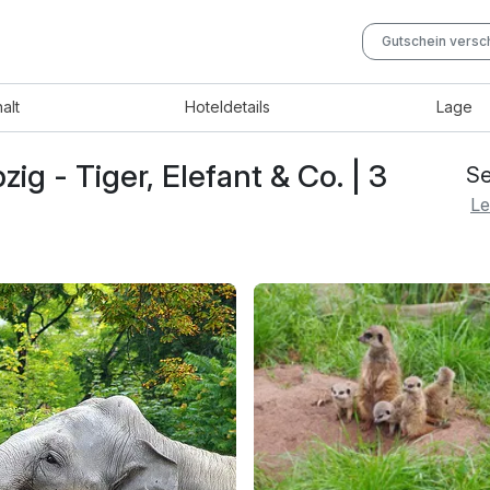
Gutschein vers
halt
Hotel
details
Lage
ig - Tiger, Elefant & Co. | 3
Se
Le