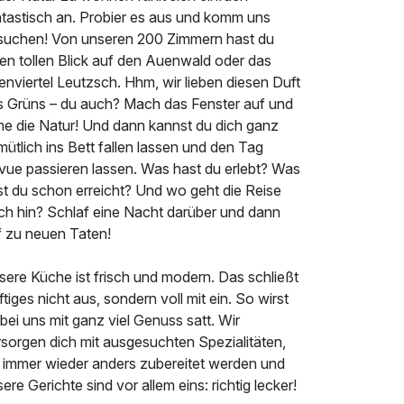
ntastisch an. Probier es aus und komm uns
suchen! Von unseren 200 Zimmern hast du
nen tollen Blick auf den Auenwald oder das
lenviertel Leutzsch. Hhm, wir lieben diesen Duft
s Grüns – du auch? Mach das Fenster auf und
me die Natur! Und dann kannst du dich ganz
ütlich ins Bett fallen lassen und den Tag
vue passieren lassen. Was hast du erlebt? Was
st du schon erreicht? Und wo geht die Reise
ch hin? Schlaf eine Nacht darüber und dann
f zu neuen Taten!
sere Küche ist frisch und modern. Das schließt
tiges nicht aus, sondern voll mit ein. So wirst
bei uns mit ganz viel Genuss satt. Wir
rsorgen dich mit ausgesuchten Spezialitäten,
e immer wieder anders zubereitet werden und
ere Gerichte sind vor allem eins: richtig lecker!