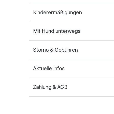
Doppelzimmer Standard
Kinderermäßigungen
2 Erwachsene und 1 Kind
Mit Hund unterwegs
Storno & Gebühren
Aktuelle Infos
Zahlung & AGB
Ausstattung