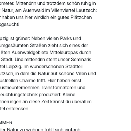
ometer. Mittendrin und trotzdem schön ruhig in
 Natur, am Auenwald im Villenviertel Leutzsch:
 haben uns hier wirklich ein gutes Plätzchen
sgesucht!
pzig ist grüner: Neben vielen Parks und
umgesäumten Straßen zieht sich eines der
ößten Auenwaldgebiete Mitteleuropas durch
 Stadt. Und mittendrin steht unser Seminaris
tel Leipzig. Im wunderschönen Stadtteil
tzsch, in dem die Natur auf schöne Villen und
ustriellen Charme trifft. Hier haben einst
dustrieunternehmen Transformatoren und
leuchtungstechnik produziert: Kleine
nnerungen an diese Zeit kannst du überall im
tel entdecken.
MMER
der Natur zu wohnen fühlt sich einfach