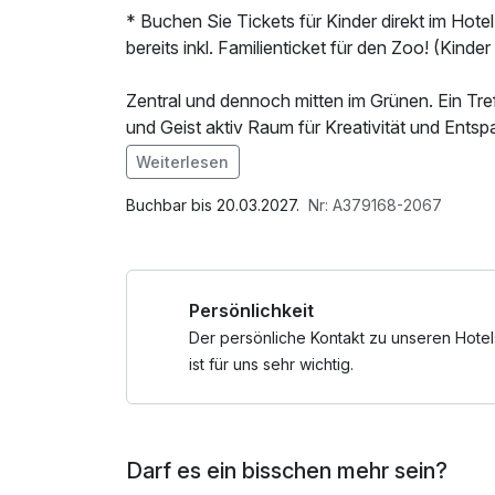
* Buchen Sie Tickets für Kinder direkt im Ho
bereits inkl. Familienticket für den Zoo! (Kinder b
Zentral und dennoch mitten im Grünen. Ein Tref
und Geist aktiv Raum für Kreativität und Entsp
Kultur und voller Tierliebe. Füttern Sie die Ti
Weiterlesen
Im Angebot enthalten
W-LAN Nutzung / Internetnutzung
Buchbar bis 20.03.2027.
Nr: A379168-2067
Persönlichkeit
Der persönliche Kontakt zu unseren Hotel
ist für uns sehr wichtig.
Darf es ein bisschen mehr sein?