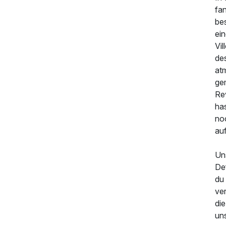
118,00 €
p.P. ab
fa
be
ei
Vil
de
at
gem
Re
ha
no
au
Un
Def
du 
ve
di
uns