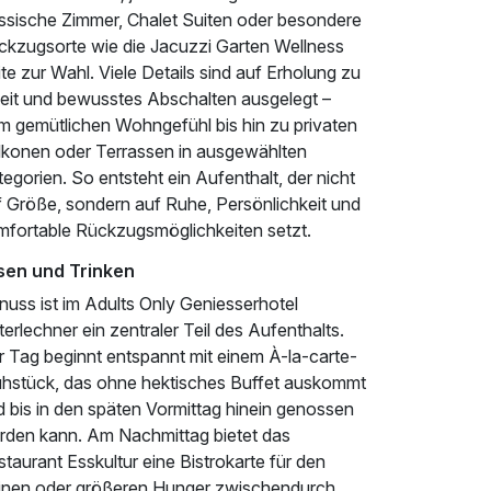
assische Zimmer, Chalet Suiten oder besondere
ckzugsorte wie die Jacuzzi Garten Wellness
te zur Wahl. Viele Details sind auf Erholung zu
eit und bewusstes Abschalten ausgelegt –
m gemütlichen Wohngefühl bis hin zu privaten
lkonen oder Terrassen in ausgewählten
egorien. So entsteht ein Aufenthalt, der nicht
f Größe, sondern auf Ruhe, Persönlichkeit und
mfortable Rückzugsmöglichkeiten setzt.
sen und Trinken
nuss ist im Adults Only Geniesserhotel
erlechner ein zentraler Teil des Aufenthalts.
r Tag beginnt entspannt mit einem À-la-carte-
ühstück, das ohne hektisches Buffet auskommt
d bis in den späten Vormittag hinein genossen
rden kann. Am Nachmittag bietet das
taurant Esskultur eine Bistrokarte für den
einen oder größeren Hunger zwischendurch.