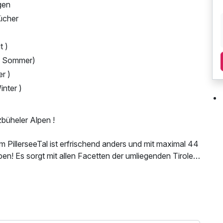
gen
Tücher
t )
im Sommer)
r )
inter )
büheler Alpen !
 PillerseeTal ist erfrischend anders und mit maximal 44
en! Es sorgt mit allen Facetten der umliegenden Tiroler
it seiner bodenständigen Haubenküche für ein
spannung pur. Und das ausnahmsweise mal ohne die