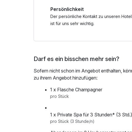
- Traumhafte Wander & Fahrrad Touren vom 
Persönlichkeit
- kostenlose Nutzung der ÖBB Züge innerhalb d
Tirol, Kitzbühel bis Wörgl – mit eurer Gästekart
Der persönliche Kontakt zu unseren Hotel
- kostenloser Radverleih nach Verfügbarkeit (E-
ist für uns sehr wichtig.
- leihweise Wander- & Nordic-Walking-Stöcke
- 1 – 3 geführte Wanderungen im PillerseeTal 
Inklusivleistungen Winter:
Darf es ein bisschen mehr sein?
- beheizter Schuh- und Skiraum
- DIREKT am Skigebiet Buchensteinwand, der
Sofern nicht schon im Angebot enthalten, kön
- Direkt an der Loipe -Loipenkarte
zu ihrem Angebot hinzufügen:
1 x Flasche Champagner
pro Stück
1 x Private Spa für 3 Stunden* (3 Std.
pro Stück (3 Stunde/n)