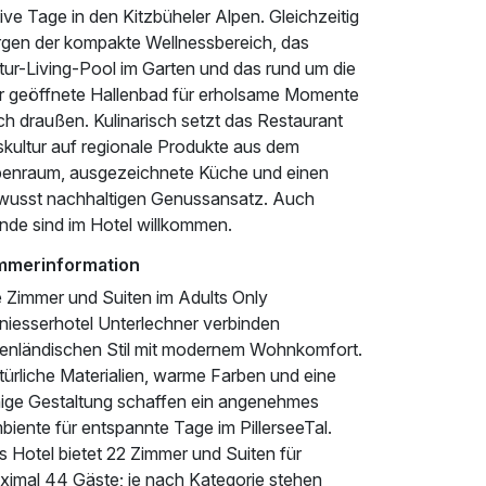
ive Tage in den Kitzbüheler Alpen. Gleichzeitig
rgen der kompakte Wellnessbereich, das
tur-Living-Pool im Garten und das rund um die
r geöffnete Hallenbad für erholsame Momente
ch draußen. Kulinarisch setzt das Restaurant
skultur auf regionale Produkte aus dem
penraum, ausgezeichnete Küche und einen
wusst nachhaltigen Genussansatz. Auch
nde sind im Hotel willkommen.
mmerinformation
e Zimmer und Suiten im Adults Only
niesserhotel Unterlechner verbinden
penländischen Stil mit modernem Wohnkomfort.
türliche Materialien, warme Farben und eine
hige Gestaltung schaffen ein angenehmes
iente für entspannte Tage im PillerseeTal.
 Hotel bietet 22 Zimmer und Suiten für
ximal 44 Gäste; je nach Kategorie stehen