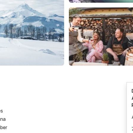
es
una
mber