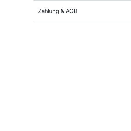
Zahlung & AGB
Ausstattung
Für 7 Tage
Doppelzimmer Standard
2 Erwachsene und 1 Kind