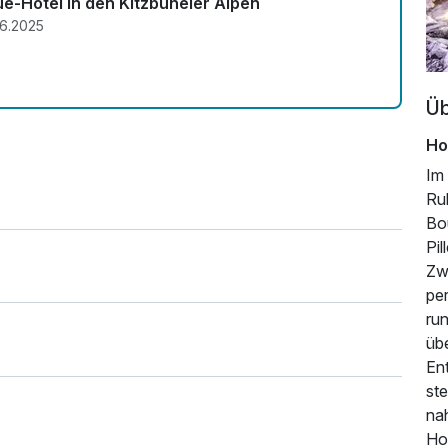
ue-Hotel in den Kitzbüheler Alpen
06.2025
Üb
Ho
Im
Ru
Bou
Pil
Zw
pe
ru
üb
Ent
st
na
Ho