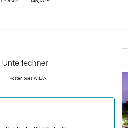
ro Person
145,00 €
ion (1 Tag)
39,00 €
l Unterlechner
Kostenloses W-LAN