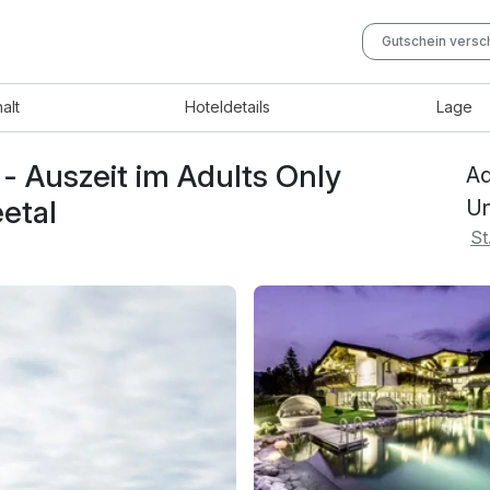
Gutschein vers
halt
Hotel
details
Lage
 - Auszeit im Adults Only
Ad
eetal
Un
St