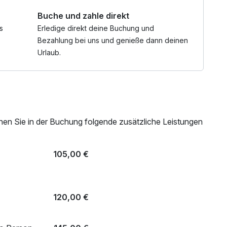
Haus
Buche und zahle direkt
er Kitzbüheler Alpen – von Hochfilzen. St. Johann in
e
s
Erledige direkt deine Buchung und
Bike nicht inklusive)
Bezahlung bei uns und genieße dann deinen
Urlaub.
/ Woche
 Loipe & Natur Rodelbahn
nen Sie in der Buchung folgende zusätzliche Leistungen
105,00 €
)
120,00 €