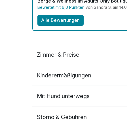
Berge & Wellness im Adults Only Boutiq
Bewertet mit 6,0 Punkten
von Sandra S. am 14.
Alle Bewertungen
Zimmer & Preise
Doppelzimmer Deluxe
Kinderermäßigungen
2 Erwachsene und 1 Kind
Mit Hund unterwegs
Storno & Gebühren