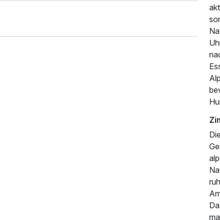
akt
so
Na
Uh
na
Es
Al
be
Hu
Zi
877,00 €
p.P. ab
Di
Ge
al
Na
ru
Amb
Das
ma