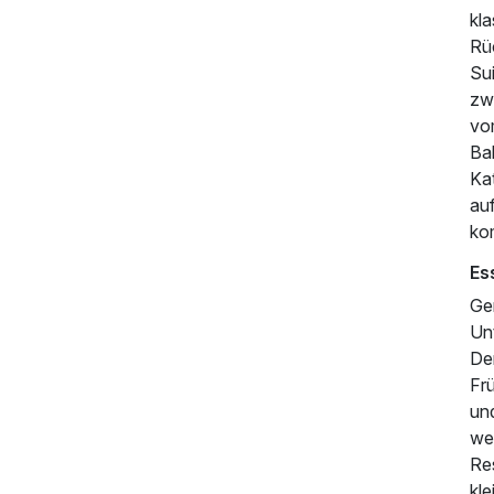
kl
Rü
Sui
zw
vo
Ba
Kat
au
ko
Es
Ge
Unt
De
Fr
640,00 €
p.P. ab
un
we
Res
kl