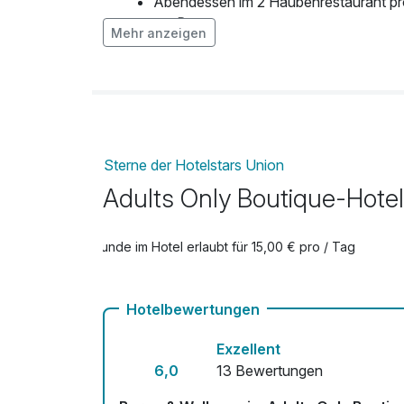
Abendessen im 2 Haubenrestaurant p
pro Person
Mehr anzeigen
Abendessen im Rahmen einer Halbpens
pro Person
pro Person (1 Tag/e)
Sterne der Hotelstars Union
Adults Only Boutique-Hote
Hunde im Hotel erlaubt für 15,00 € pro / Tag
Hotelbewertungen
Exzellent
6,0
13 Bewertungen