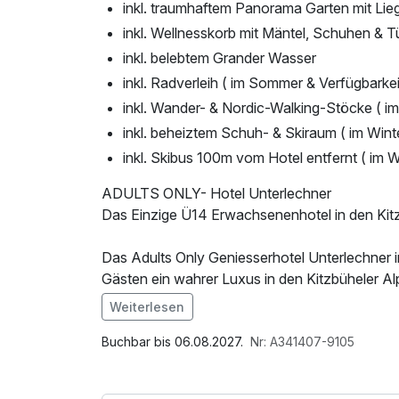
inkl. traumhaftem Panorama Garten mit Lie
inkl. Wellnesskorb mit Mäntel, Schuhen & 
inkl. belebtem Grander Wasser
inkl. Radverleih ( im Sommer & Verfügbarkei
inkl. Wander- & Nordic-Walking-Stöcke ( 
inkl. beheiztem Schuh- & Skiraum ( im Winte
inkl. Skibus 100m vom Hotel entfernt ( im W
ADULTS ONLY- Hotel Unterlechner
Das Einzige Ü14 Erwachsenenhotel in den Kitz
Das Adults Only Geniesserhotel Unterlechner im
Gästen ein wahrer Luxus in den Kitzbüheler Alp
Landschaft, dem Small-Wellnessbereich und m
Weiterlesen
unvergessliches Urlaubserlebnis mitsamt Ent
kleinen, liebevollen Quälgeister. ;-)
Buchbar bis 06.08.2027.
Nr: A341407-9105
Inklusivleistungen Sommer: