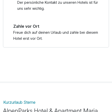
• täglicher Biketransport
Der persönliche Kontakt zu unseren Hotels ist für
• Bergbaumuseum Mühlbach
uns sehr wichtig.
• und viele Attraktionen ermäßigt!
Zahle vor Ort
Freue dich auf deinen Urlaub und zahle bei diesem
Hotel erst vor Ort.
Kurzurlaub Sterne
AlpenParks Hotel & Apartment Maria