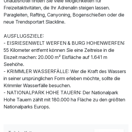
Urlaubshotel finden Sie viele Möglichkeiten für
Freizeitaktivitäten, die Ihr Adrenalin steigen lassen.
Paragleiten, Rafting, Canyoning, Bogenschießen oder die
neue Trendsportart Slackline.
AUSFLUGSZIELE:
- EISRIESENWELT WERFEN & BURG HOHENWERFEN:
55 Kilometer entfernt können Sie eine Zeitreise in die
Ausstattung
Eiszeit machen: 20.000 m² Eisfläche auf 1.641 m
Seehöhe.
- KRIMMLER WASSERFÄLLE: Wer die Kraft des Wassers
Für 7 Tage
624,00 €
p.P. ab
in seiner ursprünglichen Form erleben möchte, sollte die
Krimmler Wasserfälle besuchen.
- NATIONALPARK HOHE TAUERN: Der Nationalpark
Hohe Tauern zählt mit 180.000 ha Fläche zu den größten
Nationalparks Europs.