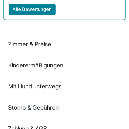
Alle Bewertungen
Zimmer & Preise
Doppelzimmer
Kinderermäßigungen
2 Erwachsene
Mit Hund unterwegs
Storno & Gebühren
Zahlung & AGB