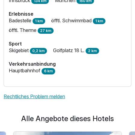
Innsbruck
München
134 km
160 km
Erlebnisse
Badestelle
öfftl. Schwimmbad
1 km
1 km
öfftl. Therme
27 km
Sport
Skigebiet
Golfplatz 18 L.
0,2 km
2 km
Verkehrsanbindung
Hauptbahnhof
6 km
Rechtliches Problem melden
Alle Angebote dieses Hotels