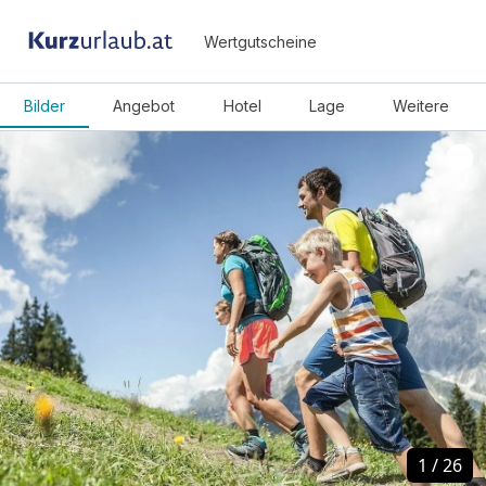
Wertgutscheine
Bilder
Angebot
Hotel
Lage
Weitere
1
1
/
/
26
26