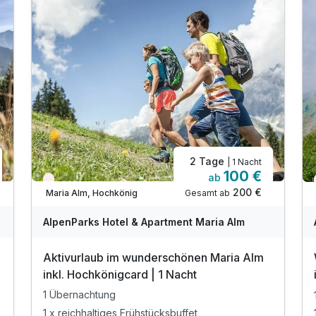
2 Tage
| 1 Nacht
100 €
ab
Nur noch Restplätze
200 €
Gesamt ab
Maria Alm, Hochkönig
AlpenParks Hotel & Apartment Maria Alm
Aktivurlaub im wunderschönen Maria Alm
inkl. Hochkönigcard | 1 Nacht
1 Übernachtung
1 x reichhaltiges Frühstücksbuffet