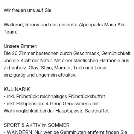
Wir freuen uns auf Sie
Doppelzimmer zur Einzelnutzung
Waltraud, Ronny und das gesamte Alpenparks Maria Alm
1 Erwachsenen
Team.
Unsere Zimmer:
Die 26 Zimmer bestechen durch Geschmack, Gemütlichkeit
und die Kraft der Natur. Mit einer stilistischen Harmonie aus
Zirbenholz, Glas, Stein, Marmor, Tuch und Leder,
einzigartig und ungemein attraktiv.
KULINARIK:
- inkl. Frühstück: reichhaltiges Frühstücksbuffet
- inkl. Halbpension: 4 Gang Genussmenü mit
Wahlmöglichkeit bei der Hauptspeise, Salatbuffet
SPORT & AKTIV im SOMMER:
Ausstattung
- WANDERN: Nur wenige Gehminuten entfernt finden Sie