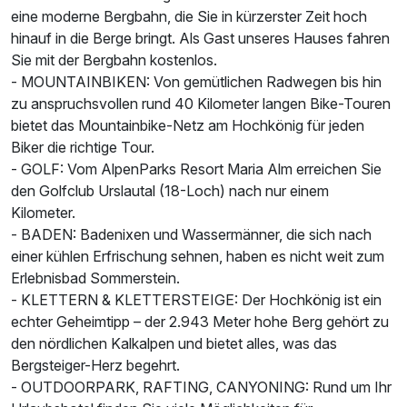
eine moderne Bergbahn, die Sie in kürzerster Zeit hoch
hinauf in die Berge bringt. Als Gast unseres Hauses fahren
Zusatznächte
Sie mit der Bergbahn kostenlos.
- MOUNTAINBIKEN: Von gemütlichen Radwegen bis hin
Für 7 Tage
734,00 €
p.P. ab
zu anspruchsvollen rund 40 Kilometer langen Bike-Touren
bietet das Mountainbike-Netz am Hochkönig für jeden
Biker die richtige Tour.
- GOLF: Vom AlpenParks Resort Maria Alm erreichen Sie
den Golfclub Urslautal (18-Loch) nach nur einem
Familienzimmer
Kilometer.
2 Erwachsene und 2 Kinder
- BADEN: Badenixen und Wassermänner, die sich nach
einer kühlen Erfrischung sehnen, haben es nicht weit zum
Erlebnisbad Sommerstein.
- KLETTERN & KLETTERSTEIGE: Der Hochkönig ist ein
echter Geheimtipp – der 2.943 Meter hohe Berg gehört zu
den nördlichen Kalkalpen und bietet alles, was das
Bergsteiger-Herz begehrt.
- OUTDOORPARK, RAFTING, CANYONING: Rund um Ihr