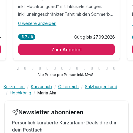
inkl. Hochkönigcard* mit Inklusivleistungen:
inkl. uneingeschränkter Fahrt mit den Sommerbahnen
6 weitere anzeigen
Alle Inklusivleistungen
10 enthalten
6
Gültig bis 27.09.2026
5,7 / 6
1 Übernachtung
Zum Angebot
1 x reichhaltiges Frühstücksbuffet
inkl. Hochkönigcard* mit Inklusivleistungen:
inkl. uneingeschränkter Fahrt mit den
Sommerbahnen
Alle Preise pro Person inkl. MwSt.
inkl. Biketransport mit den Sommerbahnen
inkl. Nutzung des Wanderbusses
Kurzreisen
Kurzurlaub
Österreich
Salzburger Land
Hochkönig
Maria Alm
inkl. 1 Fahrt mit dem Lift & der Sommerrodelbahn
inkl. W-LAN Nutzung und Parkplatz
inkl. Nutzung des Saunabereichs & Badetasche
Newsletter abonnieren
!
Wandern, Baden, Mountainbiken & Klettern!
Persönlich kuratierte Kurzurlaub-Deals direkt in
dein Postfach