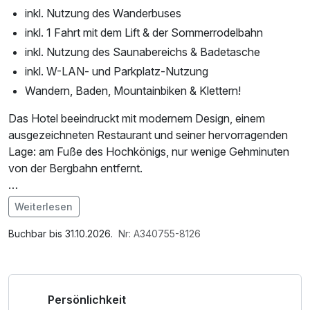
inkl. Nutzung des Wanderbuses
inkl. 1 Fahrt mit dem Lift & der Sommerrodelbahn
inkl. Nutzung des Saunabereichs & Badetasche
inkl. W-LAN- und Parkplatz-Nutzung
Wandern, Baden, Mountainbiken & Klettern!
Das Hotel beeindruckt mit modernem Design, einem
ausgezeichneten Restaurant und seiner hervorragenden
Lage: am Fuße des Hochkönigs, nur wenige Gehminuten
von der Bergbahn entfernt.
*mit der Hochkönig Card im Sommer gibt es komplett
Weiterlesen
kostenlose Abenteuer für Sie!
Im Angebot enthalten
Saunabenutzung, Parkplatz, W-LAN Nutzung /
Buchbar bis 31.10.2026.
Nr: A340755-8126
• Nutzung der 6 Bergbahnen
Internetnutzung, Badetasche mit Bademantel und -tücher
• Nutzung der Wanderbusse
• gratis geführte MTB und eMTB Touren
Persönlichkeit
• Sommerrodelbahn Biberg