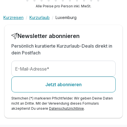
inkl. Voucher im Hotelshop
Alle Preise pro Person inkl. MwSt.
inkl. WLAN Nutzung
Kurzreisen
Kurzurlaub
Luxemburg
t
inkl. Stadtplan
inkl. Außenparkplatz am Hotel nach Verfügbarkeit
t
inkl. Übernachtung & Frühstück für 1 Kind
Newsletter abonnieren
Persönlich kuratierte Kurzurlaub-Deals direkt in
dein Postfach
E-Mail-Adresse*
Jetzt abonnieren
Sternchen (*) markieren Pflichtfelder. Wir geben Deine Daten
nicht an Dritte. Mit der Verwendung dieses Formulars
akzeptierst Du unsere
Datenschutzrichtlinie
.