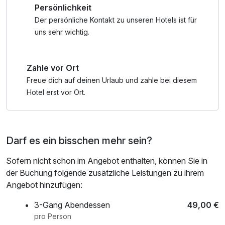
Persönlichkeit
und Veranstaltungen. Ob ein Besuch der berühmten
Wellnessbereich nach check out
Kasematten, ein Ausflug ins Musée d’Art Moderne
Der persönliche Kontakt zu unseren Hotels ist für
(Mudam) oder eine Weinverkostung im Weinkeller Remich
uns sehr wichtig.
– für jeden Geschmack ist etwas dabei.
Zahle vor Ort
Entspannen Sie nach einem erlebnisreichen Tag im
Saunabereich des Hotels und genießen Sie kulinarische
Freue dich auf deinen Urlaub und zahle bei diesem
Highlights bei einem Buffet.
Hotel erst vor Ort.
Kinder im Alter von 0–7,99 Jahren übernachten kostenfrei
im Bett der Eltern.
Darf es ein bisschen mehr sein?
Sofern nicht schon im Angebot enthalten, können Sie in
der Buchung folgende zusätzliche Leistungen zu ihrem
Angebot hinzufügen:
3-Gang Abendessen
49,00 €
pro Person