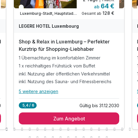
64 €
ab
In 1 Woche wieder frei
128 €
Gesamt ab
Luxemburg-Stadt, Hauptstadt Luxemburg
LEGERE HOTEL Luxembourg
d
Shop & Relax in Luxemburg – Perfekter
Kurztrip für Shopping-Liebhaber
1 Übernachtung im komfortablen Zimmer
1 x reichhaltiges Frühstück vom Buffet
inkl. Nutzung aller öffentlichen Verkehrsmittel
inkl. Nutzung des Sauna- und Fitnessbereichs
5 weitere anzeigen
Alle Inklusivleistungen
9 enthalten
0
Gültig bis 31.12.2030
5,4 / 6
1 Übernachtung im komfortablen Zimmer
Zum Angebot
1 x reichhaltiges Frühstück vom Buffet
inkl. Nutzung aller öffentlichen Verkehrsmittel
inkl. Nutzung des Sauna- und Fitnessbereichs