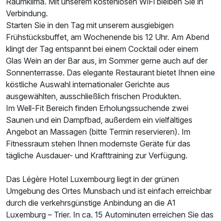
Raumklima. Mit unserem kostenlosen WiFi bleiben Sie in
Verbindung.
Starten Sie in den Tag mit unserem ausgiebigen
Frühstücksbuffet, am Wochenende bis 12 Uhr. Am Abend
klingt der Tag entspannt bei einem Cocktail oder einem
Glas Wein an der Bar aus, im Sommer gerne auch auf der
Sonnenterrasse. Das elegante Restaurant bietet Ihnen eine
köstliche Auswahl internationaler Gerichte aus
ausgewählten, ausschließlich frischen Produkten.
Im Well-Fit Bereich finden Erholungssuchende zwei
Saunen und ein Dampfbad, außerdem ein vielfältiges
Angebot an Massagen (bitte Termin reservieren). Im
Ausstattung
Fitnessraum stehen Ihnen modernste Geräte für das
tägliche Ausdauer- und Krafttraining zur Verfügung.
Zusatznächte
Das Légère Hotel Luxembourg liegt in der grünen
Umgebung des Ortes Munsbach und ist einfach erreichbar
Für 4 Tage
289,00 €
p.P. ab
durch die verkehrsgünstige Anbindung an die A1
Luxemburg – Trier. In ca. 15 Autominuten erreichen Sie das