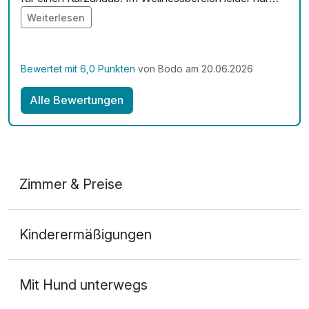
zwei Liegen, ansonsten sehr sauberer Saunabereich.
Weiterlesen
Bewertet mit 6,0 Punkten
von Bodo am 20.06.2026
Alle Bewertungen
Zimmer & Preise
Doppelzimmer
Kinderermäßigungen
2 Erwachsene
Mit Hund unterwegs