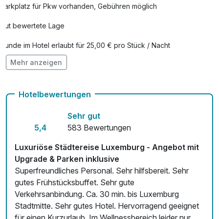
Parkplatz für Pkw vorhanden, Gebühren möglich
Gut bewertete Lage
Hunde im Hotel erlaubt für 25,00 € pro Stück / Nacht
Mehr anzeigen
Auch vegetarische Speisen
Fitnessgeräte stehen bereit
Hotelbewertungen
Kostenloses W-LAN
Sehr gut
Zimmerservice verfügbar
5,4
583 Bewertungen
Mit Hotelbar
Luxuriöse Städtereise Luxemburg - Angebot mit
Upgrade & Parken inklusive
Superfreundliches Personal. Sehr hilfsbereit. Sehr
gutes Frühstücksbuffet. Sehr gute
Verkehrsanbindung. Ca. 30 min. bis Luxemburg
Stadtmitte. Sehr gutes Hotel. Hervorragend geeignet
für einen Kurzurlaub. Im Wellnessbereich leider nur