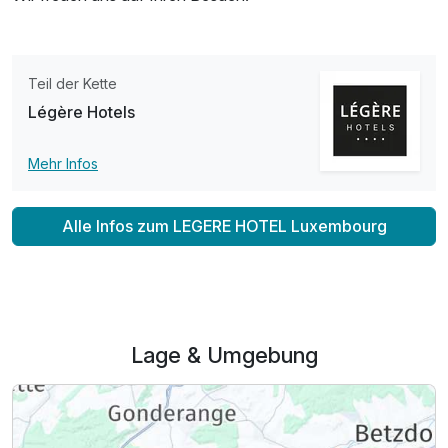
Ausstattung
Zusatznächte
Teil der Kette
Légère Hotels
Für 4 Tage
274,00 €
p.P. ab
Mehr Infos
Alle Infos zum LEGERE HOTEL Luxembourg
Doppelzimmer zur Einzelnutzung
1 Erwachsenen und 1 Kind
Lage & Umgebung