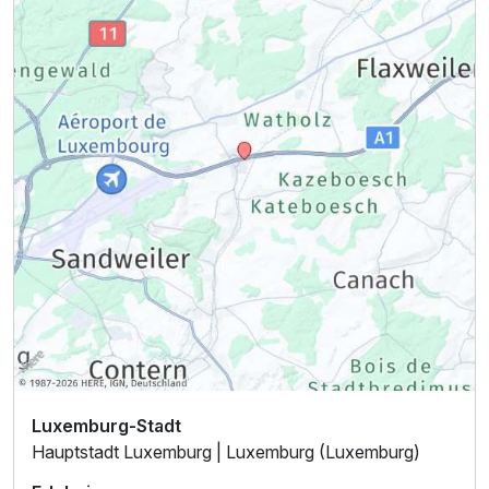
Ausstattung
Zusatznächte
Für 4 Tage
364,00 €
p.P. ab
Luxemburg-Stadt
Hauptstadt Luxemburg | Luxemburg (Luxemburg)
Suite/n
2 Erwachsene und 1 Kind