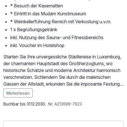
* Besuch der Kasematten
* Eintritt in das Mudam Kunstmuseum
* Weinkellerführung Remich mit Verkostung u.v.m.
1 x Begrüßungsgetränk
inkl. Nutzung des Sauna- und Fitnessbereichs
inkl. Voucher im Hotelshop
Starten Sie Ihre unvergessliche Städtereise in Luxemburg,
der charmanten Hauptstadt des Großherzogtums, wo
historische Schätze und moderne Architektur harmonisch
verschmelzen. Schlendern Sie durch die malerischen
Gassen der Altstadt, erkunden Sie die imposante Festung
und genießen Sie den Panoramablick über die Stadt von
Weiterlesen
den zahlreichen Aussichtspunkten.
Im Angebot enthalten
1 Flasche Mineralwasser, Saunabenutzung, Nutzung des
Buchbar bis 31.12.2030.
Nr: A213699-7823
Mit der Luxembourg Card profitieren Sie von zahlreichen
Fitnessbereichs, Nutzung des Wellnessbereichs, W-LAN
Vorteilen: kostenfreie Nutzung aller öffentlichen
Nutzung / Internetnutzung, kostenfreie Nutzung öffentl.
Verkehrsmittel sowie gratis Eintritt zu über 90 Attraktionen
Nahverkehr, Late Check Out, ganztägige Nutzung