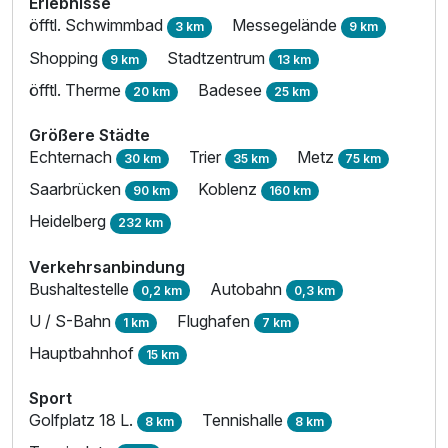
Erlebnisse
öfftl. Schwimmbad
Messegelände
3 km
9 km
Shopping
Stadtzentrum
9 km
13 km
öfftl. Therme
Badesee
20 km
25 km
Größere Städte
Echternach
Trier
Metz
30 km
35 km
75 km
Saarbrücken
Koblenz
90 km
160 km
Heidelberg
232 km
Verkehrsanbindung
Bushaltestelle
Autobahn
0,2 km
0,3 km
U / S-Bahn
Flughafen
1 km
7 km
Ausstattung
Hauptbahnhof
15 km
Sport
Zusatznächte
Golfplatz 18 L.
Tennishalle
8 km
8 km