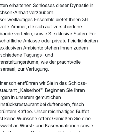
zten erhaltenen Schlosses dieser Dynastie in
chsen-Anhalt verzaubern.
ser weitläufiges Ensemble bietet Ihnen 36
lvolle Zimmer, die sich auf verschiedene
äude verteilen, sowie 3 exklusive Suiten. Für
chäftliche Anlässe oder private Feierlichkeiten
 exklusiven Ambiente stehen Ihnen zudem
rschiedene Tagungs- und
ranstaltungsräume, wie der prachtvolle
sersaal, zur Verfügung.
inarisch entführen wir Sie in das Schloss-
staurant „Kaiserhof“. Beginnen Sie Ihren
rgen in unserem gemütlichen
hstücksrestaurant bei duftendem, frisch
brühtem Kaffee. Unser reichhaltiges Buffet
sst keine Wünsche offen: Genießen Sie eine
swahl an Wurst- und Käsevariationen sowie