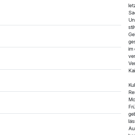
let
Sa
Un
sti
Geb
ges
im
ve
Ve
Kai
Kul
Re
Mo
Frü
ge
lä
Au