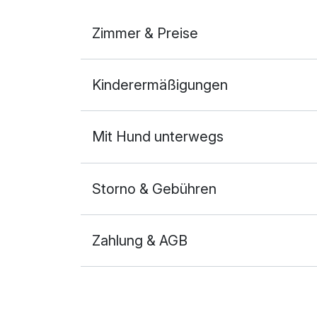
Zimmer & Preise
Doppelzimmer Deluxe
Kinderermäßigungen
2 Erwachsene und 1 Kind
Mit Hund unterwegs
Storno & Gebühren
Zahlung & AGB