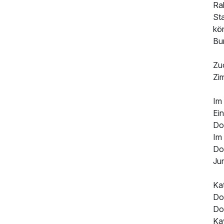
Ra
St
kön
Bu
Zu
Zi
129,00 €
p.P. ab
Im 
Ei
Do
Im
Do
Jun
Ka
Do
Do
Kav