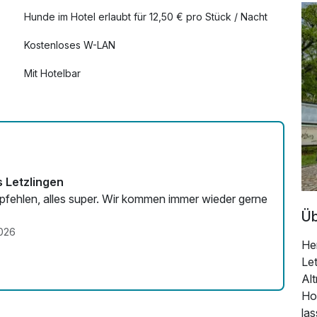
39,00 €
Hunde im Hotel erlaubt für 12,50 € pro Stück / Nacht
Kostenloses W-LAN
29,00 €
Mit Hotelbar
10,00 €
 Letzlingen
Üb
2026
He
Le
Alt
Ho
la