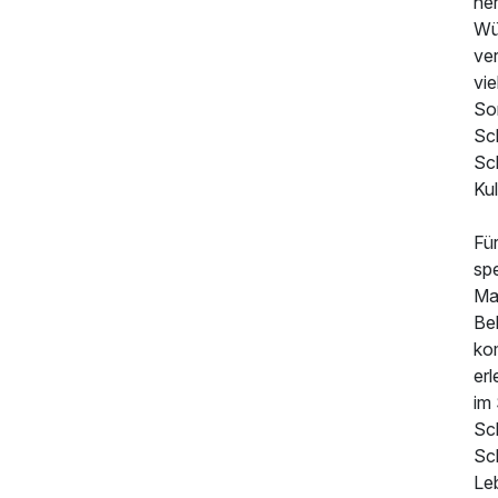
he
Wü
ve
vi
139,00 €
p.P. ab
So
Sch
Sc
Kul
Für
sp
Ma
Be
ko
er
im
Sch
Sc
Le