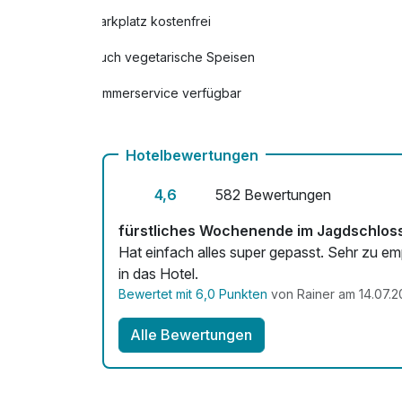
Ihr Wohlfühl Extra
Parkplatz kostenfrei
pro Zimmer
Auch vegetarische Speisen
Late Check Out bis 14.00 Uhr
pro Zimmer
Zimmerservice verfügbar
Leihbademantel
pro Stück
Hotelbewertungen
4,6
582 Bewertungen
fürstliches Wochenende im Jagdschloss
Hat einfach alles super gepasst. Sehr zu empfehlen, alles super. Wir kommen immer wieder gerne
in das Hotel.
Bewertet mit 6,0 Punkten
von Rainer am 14.07.
Alle Bewertungen