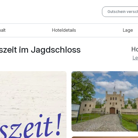
Gutschein vers
halt
Hotel
details
Lage
szeit im Jagdschloss
Ho
Le