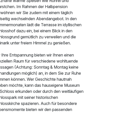
rzhafte warme Speisen wie Rührei und
rstchen. Im Rahmen der Halbpension
rwöhnen wir Sie zudem mit einem täglich
elseitig wechselnden Abendangebot. In den
mmermonaten lädt die Terrasse im idyllischen
losshof dazu ein, bei einem Blick in den
hlossgrund gemütlich zu verweilen und die
inarik unter freiem Himmel zu genießen.
 Ihre Entspannung bieten wir Ihnen einen
eziellen Raum für verschiedene wohltuende
ssagen (Achtung: Sonntag & Montag keine
handlungen möglich) an, in dem Sie zur Ruhe
mmen können. Wer Geschichte hautnah
leben möchte, kann das hauseigene Museum
 Schloss erkunden oder durch den weitläufigen
losspark mit seiner historischen
hlosskirche spazieren. Auch für besondere
bensmomente bieten wir den passenden