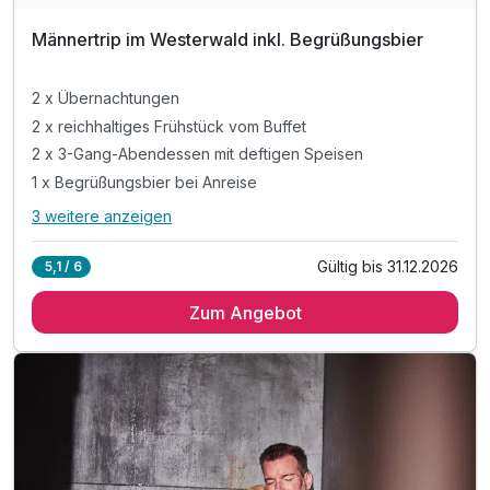
Männertrip im Westerwald inkl. Begrüßungsbier
2 x Übernachtungen
2 x reichhaltiges Frühstück vom Buffet
2 x 3-Gang-Abendessen mit deftigen Speisen
1 x Begrüßungsbier bei Anreise
3 weitere anzeigen
Alle Inklusivleistungen
7 enthalten
Gültig bis 31.12.2026
5,1 / 6
2 x Übernachtungen
Zum Angebot
2 x reichhaltiges Frühstück vom Buffet
2 x 3-Gang-Abendessen mit deftigen Speisen
1 x Begrüßungsbier bei Anreise
inkl. 1 Flasche Wasser auf dem Zimmer
inkl. Parkplatz
inkl. WLAN