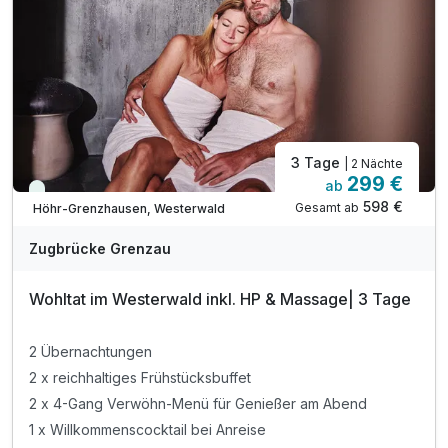
3 Tage
| 2 Nächte
299 €
ab
Immer verfügbar
598 €
Gesamt ab
Höhr-Grenzhausen, Westerwald
A
WAR
Zugbrücke Grenzau
D
202
Wohltat im Westerwald inkl. HP & Massage| 3 Tage
5
2 Übernachtungen
2 x reichhaltiges Frühstücksbuffet
2 x 4-Gang Verwöhn-Menü für Genießer am Abend
1 x Willkommenscocktail bei Anreise