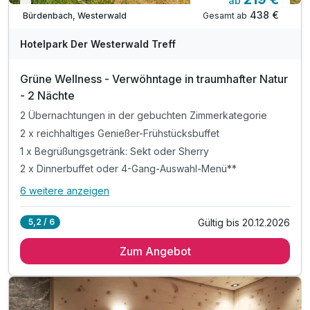
ab
Verfügbar bis Dezember
438 €
Gesamt ab
Bürdenbach, Westerwald
Hotelpark Der Westerwald Treff
Grüne Wellness - Verwöhntage in traumhafter Natur
- 2 Nächte
2 Übernachtungen in der gebuchten Zimmerkategorie
2 x reichhaltiges Genießer-Frühstücksbuffet
1 x Begrüßungsgetränk: Sekt oder Sherry
2 x Dinnerbuffet oder 4-Gang-Auswahl-Menü**
6 weitere anzeigen
Alle Inklusivleistungen
10 enthalten
Gültig bis 20.12.2026
5,2 / 6
2 Übernachtungen in der gebuchten Zimmerkategorie
Zum Angebot
2 x reichhaltiges Genießer-Frühstücksbuffet
1 x Begrüßungsgetränk: Sekt oder Sherry
2 x Dinnerbuffet oder 4-Gang-Auswahl-Menü**
2 x Tischgetränk zum Abendessen***