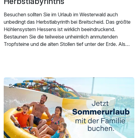
Herbstlabyrinths
Besuchen sollten Sie im Urlaub im Westerwald auch
unbedingt das Herbstlabyrinth bei Breitscheid. Das größte
Höhlensystem Hessens ist wirklich beeindruckend.
Bestaunen Sie die teilweise unheimlich anmutenden
Tropfsteine und die alten Stollen tief unter der Erde. Als
modernste Schauhöhle Europas ist das Herbstlabyrinth mit
LED-Beleuchtung ausgestattet. Die Verwachsungen und
Strukturen der Tropfsteine erhalten durch das Licht eine
äußerst atmosphärische Ausstrahlung. Um zur Höhle zu
gelangen, müssen Sie vom Parkplatz aus etwa einen
Sommer mit Familie 2026
Kilometer zu Fuß gehen.
Genießen Sie den Westerwald entsprechend Ihren
individuellen Wünschen – ob sportlich aktiv mit Parasailing
oder Mountainbike-Touren oder ganz entspannt auf einer
Wanderung durch die einmalige Landschaft, spielt dabei
keine Rolle.