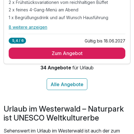
2 x Frühstücksvariationen vom reichhaltigen Büffet
2 x feines 4-Gang-Menü am Abend
1 x Begrüßungsdrink und auf Wunsch Hausführung
8 weitere anzeigen
Alle Inklusivleistungen
12 enthalten
Gültig bis 18.06.2027
5,4 / 6
2 Übernachtungen in der jeweiligen Zimmerkategorie
Zum Angebot
2 x Frühstücksvariationen vom reichhaltigen Büffet
2 x feines 4-Gang-Menü am Abend
34 Angebote
für Urlaub
1 x Begrüßungsdrink und auf Wunsch Hausführung
inkl. Nutzung der 2500 m² Wellnesslandschaft
inkl. Bademantel & Saunatuch auf dem Zimmer
inkl. Wasser & Tee im Wellness-Bereich
inkl. Nutzung des Cardio-und Fitness-Bereichs
Urlaub im Westerwald – Naturpark
inkl. Teilnahme am wechselnden Vita-Programm
inkl. Wanderkarten und Rucksack leihweise
ist UNESCO Weltkulturerbe
inkl. Parkplätze
Sehenswert im Urlaub im Westerwald ist auch der zum
inkl. WLAN