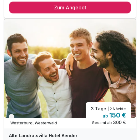
Zum Angebot
1 x 3-Gang-Menü
inkl. Begrüßungsdrink
inkl. Nutzung des Saunabereichs im Hotel
mit kuscheligem Bademantel und Saunatuch
inkl. Parken
inkl. WLAN
3 Tage
| 2 Nächte
150 €
ab
Verfügbar bis Dezember
300 €
Gesamt ab
Westerburg, Westerwald
Alte Landratsvilla Hotel Bender