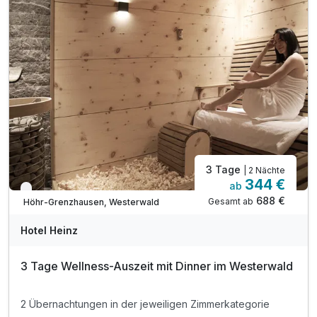
inkl. Nutzung "Wäller-Wohlfühl- & Fitness(t)raum"
inkl. Parkplatz in unmittelbarer Hotelnähe
WLAN kostenfrei in allen Zimmern/gesamten Hotel
** nach Wahl des Küchenchefs
*** 0,2 l Softdrink/Bier oder 0,1 l Ausschankwein
3 Tage
| 2 Nächte
344 €
ab
Verfügbar bis Dezember
688 €
Gesamt ab
Höhr-Grenzhausen, Westerwald
Hotel Heinz
3 Tage Wellness-Auszeit mit Dinner im Westerwald
2 Übernachtungen in der jeweiligen Zimmerkategorie