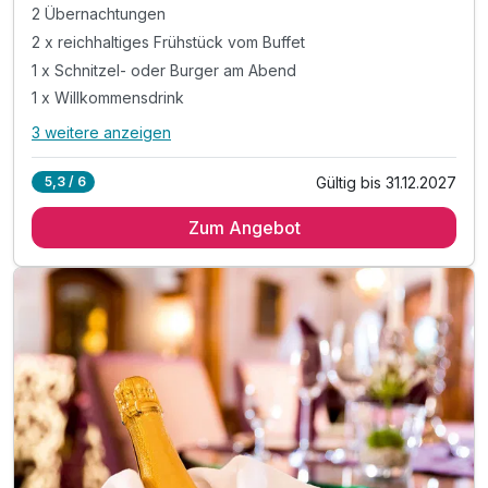
2 Übernachtungen
2 x reichhaltiges Frühstück vom Buffet
1 x Schnitzel- oder Burger am Abend
1 x Willkommensdrink
3 weitere anzeigen
Alle Inklusivleistungen
7 enthalten
Gültig bis 31.12.2027
5,3 / 6
2 Übernachtungen
Zum Angebot
2 x reichhaltiges Frühstück vom Buffet
1 x Schnitzel- oder Burger am Abend
1 x Willkommensdrink
inkl. Garagenplätze für Motorräder
inkl. WLAN-Nutzung
Nutzung unseres Saunabereichs