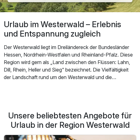
Urlaub im Westerwald – Erlebnis
und Entspannung zugleich
Der Westerwald liegt im Dreiländereck der Bundesländer
Hessen, Nordrhein-Westfalen und Rheinland-Pfalz. Diese
Region wird gern als „Land zwischen den Flüssen: Lahn,
Dill, Rhein, Heller und Sieg“ bezeichnet. Die Vielfältigkeit
der Landschaft rund um den Westerwald und die
zahlreichen Veranstaltungen in dieser Region sind zwei der
Garanten für einen erlebnisreichen
Urlaub im
Westerwald
. Lernen Sie während dieser Urlaubsreise
unterschiedliche Naturräume kennen. Der Norden des
Unsere beliebtesten Angebote für
Westerwaldes ist durch den Abbau von Schiefer, Ton, Erz
und Basalt geprägt. Hier können Sie unter Tage die
Urlaub in der Region Westerwald
ortsansässigen Bergwerke besichtigen. Wandern Sie auf
den Pfaden der Bergarbeiter und kommen Sie dem oft