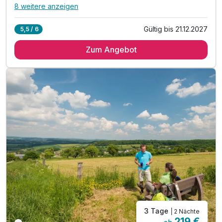
8 weitere anzeigen
Alle Inklusivleistungen
12 enthalten
Gültig bis 21.12.2027
5,5 / 6
2 Übernachtungen
Zum Angebot
2 x reichhaltiges Frühstücksbuffet
2 x 4-Gang Verwöhn-Menü für Genießer am Abend
1 x Willkommenscocktail bei Anreise
1 x Gesichtsbehandlung mit Abreinigung, Peeling,
Wirkstoffserum, Massageauswahl,
Maske und Abschlusspflege (ca. 60 Min.)
1 x Fußpackung,
1 x Handmaske während der Gesichtsbehandlung
inkl. Nutzung des Waldrausch Spa & Sport*
inkl. kostenfreies W-Lan im gesamten Hotel
inkl. digitale Gästemappe
3 Tage
| 2 Nächte
219 €