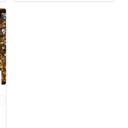
Menü*
1 x „Kaffeeklatsch“ mit einer "süßen Nascherei"
1 Fl. Sekt - Privat Cuveé pro Zimmer
"
1 x kleines „Beauty Paket“ im Zimmer
*Nach Wahl des Küchenchefs
inkl. Westerwald-Card mit Ermäßigungen o. ä.
inkl. Nutzung der Sauna mit Voranmeldung
inkl. Nutzung "Wäller-Wohlfühl- & Fitness(t)raum"
inkl. Leihbademantel & Frotteeslipper
WLAN kostenfrei im Zimmer/im gesamten Hotel