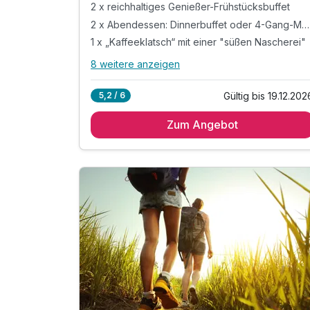
2 x reichhaltiges Genießer-Frühstücksbuffet
2 x Abendessen: Dinnerbuffet oder 4-Gang-Menü*
1 x „Kaffeeklatsch“ mit einer "süßen Nascherei"
8 weitere anzeigen
Alle Inklusivleistungen
12 enthalten
Gültig bis 19.12.202
5,2 / 6
2 Übernachtungen in der gebuchten Kategorie
Zum Angebot
2 x reichhaltiges Genießer-Frühstücksbuffet
2 x Abendessen: Dinnerbuffet oder 4-Gang-
Menü*
1 x „Kaffeeklatsch“ mit einer "süßen Nascherei"
1 Fl. Sekt - Privat Cuveé pro Zimmer
1 x kleines „Beauty Paket“ im Zimmer
*Nach Wahl des Küchenchefs
inkl. Westerwald-Card mit Ermäßigungen o. ä.
inkl. Nutzung der Sauna mit Voranmeldung
inkl. Leihbademantel & Frotteeslipper
inkl. Nutzung "Wäller-Wohlfühl- & Fitness(t)raum