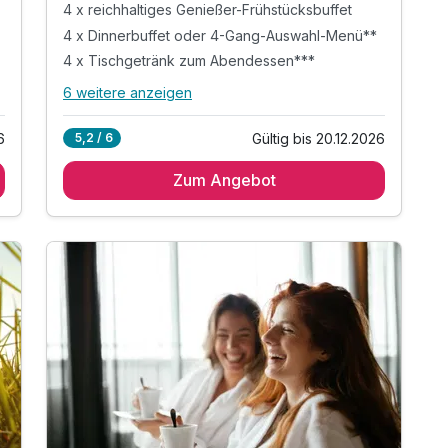
4 x reichhaltiges Genießer-Frühstücksbuffet
4 x Dinnerbuffet oder 4-Gang-Auswahl-Menü**
4 x Tischgetränk zum Abendessen***
6 weitere anzeigen
Alle Inklusivleistungen
10 enthalten
6
Gültig bis 20.12.2026
5,2 / 6
4 Übernachtungen in der gebuchten
Zimmerkategorie
Zum Angebot
4 x reichhaltiges Genießer-Frühstücksbuffet
4 x Dinnerbuffet oder 4-Gang-Auswahl-Menü**
4 x Tischgetränk zum Abendessen***
1 x Begrüßungsgetränk: Sekt oder Sherry
inkl. Nutzung "Wäller-Wohlfühl- & Fitness(t)raum"
inkl. Parkplatz in unmittelbarer Hotelnähe
inkl. WLAN in allen Zimmern/gesamten Hotel
** nach Wahl des Küchenchefs
*** 0,2 l Softdrink/Bier oder 0,1 l Ausschankwein
"