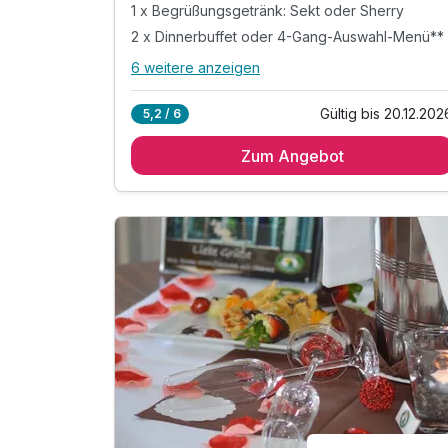
1 x Begrüßungsgetränk: Sekt oder Sherry
2 x Dinnerbuffet oder 4-Gang-Auswahl-Menü**
6 weitere anzeigen
Alle Inklusivleistungen
10 enthalten
Gültig bis 20.12.202
5,2 / 6
2 Übernachtungen in der gebuchten
Zimmerkategorie
Zum Angebot
2 x reichhaltiges Genießer-Frühstücksbuffet
1 x Begrüßungsgetränk: Sekt oder Sherry
2 x Dinnerbuffet oder 4-Gang-Auswahl-Menü**
2 x Tischgetränk zum Abendessen***
inkl. Nutzung "Wäller-Wohlfühl- & Fitness(t)raum
inkl. Parkplatz in unmittelbarer Hotelnähe
WLAN kostenfrei in allen Zimmern/gesamten
Hotel
** nach Wahl des Küchenchefs
*** 0,2 l Softdrink/Bier oder 0,1 l Ausschankwei