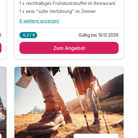
1 x reichhaltiges Frühstücksbuffet im Restaurant
1 x eine "süße Verführung" im Zimmer
8 weitere anzeigen
Alle Inklusivleistungen
12 enthalten
6
Gültig bis 19.12.2026
5,2 / 6
2 Übernachtungen im Doppelzimmer
Zum Angebot
1 x romantisches Zimmerfrühstück mit
Kerzenschein
1 x reichhaltiges Frühstücksbuffet im Restaurant
1 x eine "süße Verführung" im Zimmer
1 x romantische Dekoration im Zimmer
"
1 x eine Flasche Sekt im Zimmer
1 x 4- Gang-Menü oder Buffet
1 x romantisches 5-Gang-Candlelight-Dinner
1 x Sekt-Aperitif zum Candleligt-Dinner
inkl. Nutzung "Wäller-Wohlfühl- & Fitness(t)raum"
n
inkl. WLAN in allen Zimmern/im gesamten Hotel
inkl. Parkplätze in Hotelnähe