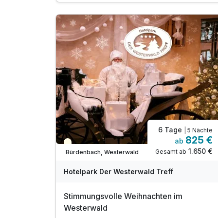
1 x Begrüßungsgetränk: Sekt oder Sherry
5 x Dinnerbuffet oder 4-Gang-Auswahl-Menü**
5 x Tischgetränk zum Abendessen***
inkl. Nutzung "Wäller-Wohlfühl- & Fitness(t)raum
inkl. Parkplatz in unmittelbarer Hotelnähe
WLAN kostenfrei in allen Zimmern/gesamten
Hotel
** nach Wahl des Küchenchefs
*** 0,2 l Softdrink/ Bier oder 0,1 Ausschankwein
6 Tage
| 5 Nächte
825 €
ab
Saisonal verfügbar
1.650 €
Gesamt ab
Bürdenbach, Westerwald
Hotelpark Der Westerwald Treff
Stimmungsvolle Weihnachten im
Westerwald