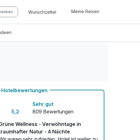
Meine Reisen
Wunschzettel
chenken
eideen
Hotelbewertungen
Sehr gut
5,2
809 Bewertungen
Grüne Wellness - Verwöhntage in
traumhafter Natur - 4 Nächte
Wir waren sehr zufrieden. Hotel ist weiter zu