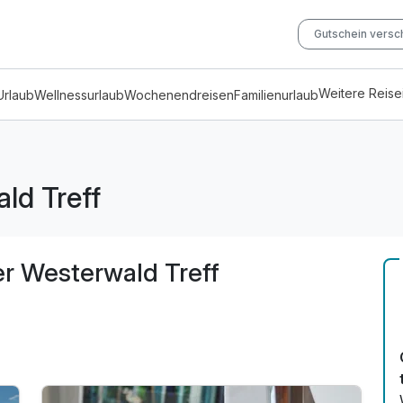
Gutschein vers
Weitere Reis
Urlaub
Wellnessurlaub
Wochenendreisen
Familienurlaub
ld Treff
r Westerwald Treff