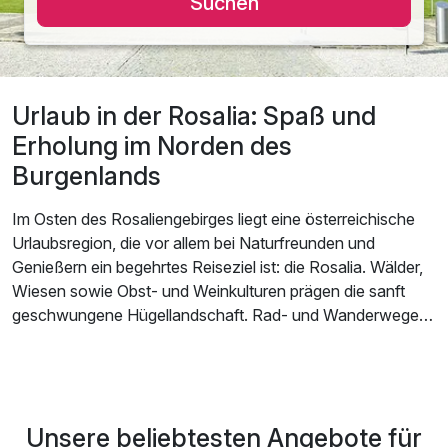
Suchen
Urlaub in der Rosalia: Spaß und
Erholung im Norden des
Burgenlands
Im Osten des Rosaliengebirges liegt eine österreichische
Urlaubsregion, die vor allem bei Naturfreunden und
Genießern ein begehrtes Reiseziel ist: die Rosalia. Wälder,
Wiesen sowie Obst- und Weinkulturen prägen die sanft
geschwungene Hügellandschaft. Rad- und Wanderwege
laden zu ausgedehnten Touren ein. Der Neufelder See, der
Badesee Neudörfl oder der Neusiedlersee locken mit
verschiedensten Wassersportmöglichkeiten. Wenn Du
Erholung und Kurzweil suchst, bietet Dir ein
Urlaub in der
Unsere beliebtesten Angebote für
Rosalia
dafür die besten Bedingungen. Hier kannst Du in