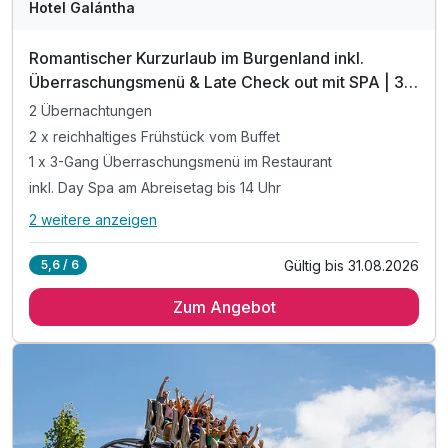
Hotel Galántha
Romantischer Kurzurlaub im Burgenland inkl.
Überraschungsmenü & Late Check out mit SPA | 3
Tage
2 Übernachtungen
2 x reichhaltiges Frühstück vom Buffet
1 x 3-Gang Überraschungsmenü im Restaurant
inkl. Day Spa am Abreisetag bis 14 Uhr
2 weitere anzeigen
Alle Inklusivleistungen
6 enthalten
Gültig bis 31.08.2026
5,6 / 6
2 Übernachtungen
Zum Angebot
2 x reichhaltiges Frühstück vom Buffet
1 x 3-Gang Überraschungsmenü im Restaurant
inkl. Day Spa am Abreisetag bis 14 Uhr
inkl. Late Check Out bis 14 Uhr
inkl. 1 Fl. Quin Quin bei Anreise auf Ihr Zimmer