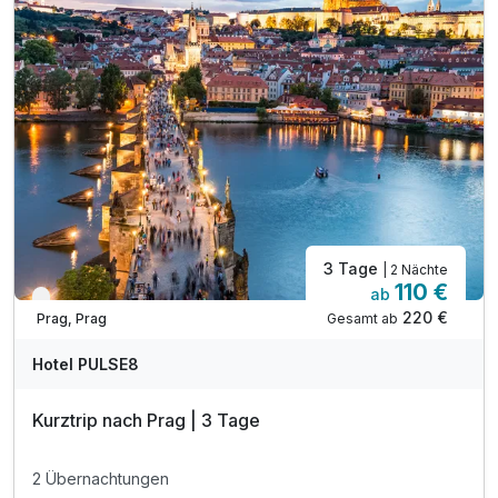
3 Tage
| 2 Nächte
110 €
ab
Verfügbar bis Dezember
220 €
Gesamt ab
Prag, Prag
A
WAR
Hotel PULSE8
D
202
Kurztrip nach Prag | 3 Tage
6
2 Übernachtungen