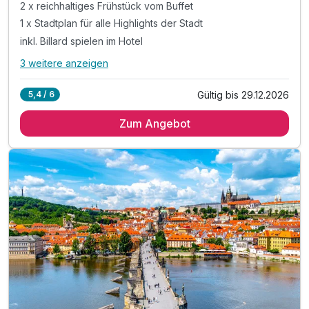
2 x reichhaltiges Frühstück vom Buffet
1 x Stadtplan für alle Highlights der Stadt
inkl. Billard spielen im Hotel
3 weitere anzeigen
Alle Inklusivleistungen
7 enthalten
Gültig bis 29.12.2026
5,4 / 6
2 Übernachtungen
Zum Angebot
2 x reichhaltiges Frühstück vom Buffet
1 x Stadtplan für alle Highlights der Stadt
inkl. Billard spielen im Hotel
inkl. Nutzung des Fitnessbereiches
inkl. Wlan Nutzung
inkl. late check-out 15 Uhr (nach Verfügbarkeit)