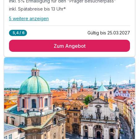
inkl. 5% Ermäßigung für den "Prager Besucherpass"
inkl. Spätabreise bis 13 Uhr*
5 weitere anzeigen
Alle Inklusivleistungen
9 enthalten
Gültig bis 25.03.2027
5,4 / 6
2 Übernachtungen
Zum Angebot
2 x reichhaltiges Frühstück vom Buffet
inkl. 5% Ermäßigung für den "Prager Besucherpass"
inkl. Spätabreise bis 13 Uhr*
1 x Welcome Drink**
inkl. 10% Preisnachlass an der Hotelbar
inkl. VIP Pflegeserie / Badezimmerartikel
inkl. WLAN Nutzung im Hotel
*nach Verfügbarkeit möglich