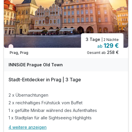
Finnische Sauna inklusive
3 Tage
| 2 Nächte
129 €
ab
Nur noch Restplätze
258 €
Gesamt ab
Prag, Prag
INNSiDE Prague Old Town
Stadt-Entdecker in Prag | 3 Tage
2 x Übernachtungen
2 x reichhaltiges Frühstück vom Buffet
1 x gefüllte Minibar während des Aufenthaltes
1 x Stadtplan für alle Sightseeing Highlights
4 weitere anzeigen
Alle Inklusivleistungen
8 enthalten