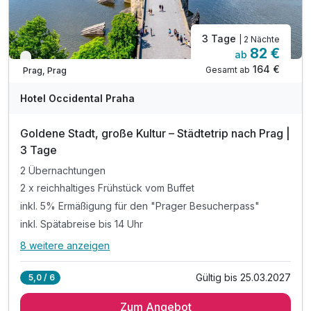
3 Tage
| 2 Nächte
82 €
ab
Verfügbar bis November
164 €
Gesamt ab
Prag, Prag
Hotel Occidental Praha
Goldene Stadt, große Kultur – Städtetrip nach Prag |
3 Tage
2 Übernachtungen
2 x reichhaltiges Frühstück vom Buffet
inkl. 5% Ermäßigung für den "Prager Besucherpass"
inkl. Spätabreise bis 14 Uhr
8 weitere anzeigen
Alle Inklusivleistungen
12 enthalten
Gültig bis 25.03.2027
5,0 / 6
2 Übernachtungen
Zum Angebot
2 x reichhaltiges Frühstück vom Buffet