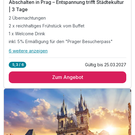
Abschalten in Prag – Entspannung trifft Städtekultur
| 3 Tage
2 Übernachtungen
2 x reichhaltiges Frühstück vom Buffet
1 x Welcome Drink
inkl. 5% Ermäßigung für den "Prager Besucherpass"
6 weitere anzeigen
Alle Inklusivleistungen
10 enthalten
Gültig bis 25.03.2027
5,3 / 6
2 Übernachtungen
Zum Angebot
2 x reichhaltiges Frühstück vom Buffet
1 x Welcome Drink
inkl. 5% Ermäßigung für den "Prager Besucherpass"
inkl. 10% Preisnachlass in Hotel Bar & Brasserie
Spätabreise bis 13 Uhr nach Verfügbarkeit möglich
inkl. VIP Pflegeserie / Badezimmerartikel
inkl. Eintritt in das Fitnesszentrum und Sauna
inkl. WLAN Nutzung im Hotel