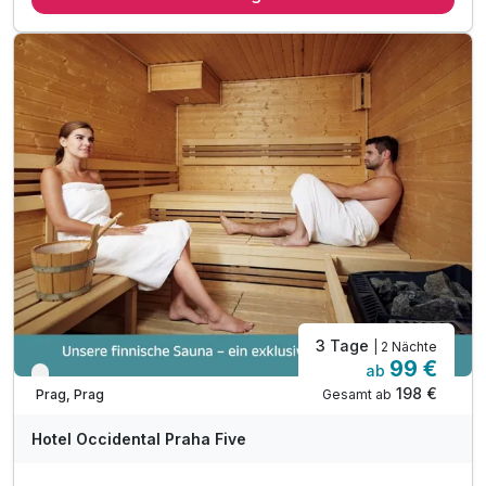
inkl. 5% Ermäßigung für den "Prager Besucherpass"
inkl. Spätabreise bis 14 Uhr
1 x Welcome Drink
inkl. 10% Preisnachlass in Hotel Bar & Brasserie
inkl. täglichem Zugang zum Fitnessbereich
inkl. VIP Pflegeserie / Badezimmerartikel
inkl. WLAN Nutzung im Hotel
Parkplätze – 550 CZK pro Tag
*nach Verfügbarkeit möglich
Kostenloses Parken im Juli 2026
3 Tage
| 2 Nächte
99 €
ab
Verfügbar bis November
198 €
Gesamt ab
Prag, Prag
Hotel Occidental Praha Five