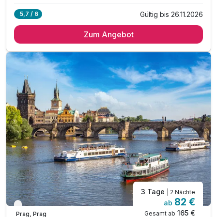
Gültig bis 26.11.2026
5,7 / 6
2 x Übernachtungen
Zum Angebot
2 x reichhaltiges Frühstück vom Buffet
1 x gefüllte Minibar während des Aufenthaltes
1 x Stadtplan für alle Sightseeing Highlights
inkl. 10% Rabatt auf das Abendessen im Hotel
inkl. 20% Rabatt auf Parken - auf Anfrage
inkl. Nutzung der Fitness Suite
inkl. WLAN
3 Tage
| 2 Nächte
82 €
ab
Verfügbar bis Dezember
165 €
Gesamt ab
Prag, Prag