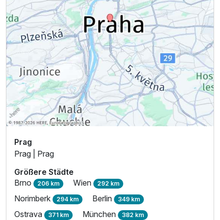
Prag
Prag | Prag
Größere Städte
Brno
Wien
206 km
292 km
Norimberk
Berlin
294 km
349 km
Ostrava
München
371 km
382 km