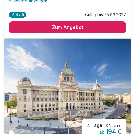
5 weitere anzeigen
Alle Inklusivleistungen
9 enthalten
Gültig bis 25.03.2027
5,4 / 6
1 Übernachtung
Zum Angebot
1 x reichhaltiges Frühstück vom Buffet
inkl. 5% Ermäßigung für den "Prager Besucherpass"
inkl. Spätabreise bis 13 Uhr*
1 x Welcome Drink**
inkl. 10% Preisnachlass an der Hotelbar
inkl. VIP Pflegeserie / Badezimmerartikel
inkl. WLAN Nutzung im Hotel
*nach Verfügbarkeit möglich
4 Tage
| 3 Nächte
194 €
ab
Teilweise ausgelastet