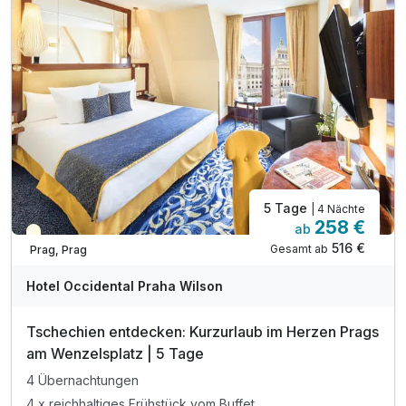
inkl. 10% Preisnachlass an der Hotelbar
inkl. VIP Pflegeserie / Badezimmerartikel
inkl. WLAN Nutzung im Hotel
*nach Verfügbarkeit möglich
5 Tage
| 4 Nächte
258 €
ab
Teilweise ausgelastet
516 €
Gesamt ab
Prag, Prag
Hotel Occidental Praha Wilson
Tschechien entdecken: Kurzurlaub im Herzen Prags
am Wenzelsplatz | 5 Tage
4 Übernachtungen
4 x reichhaltiges Frühstück vom Buffet