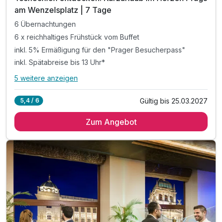
am Wenzelsplatz | 7 Tage
6 Übernachtungen
6 x reichhaltiges Frühstück vom Buffet
inkl. 5% Ermäßigung für den "Prager Besucherpass"
inkl. Spätabreise bis 13 Uhr*
5 weitere anzeigen
Alle Inklusivleistungen
9 enthalten
Gültig bis 25.03.2027
5,4 / 6
6 Übernachtungen
Zum Angebot
6 x reichhaltiges Frühstück vom Buffet
inkl. 5% Ermäßigung für den "Prager Besucherpass"
inkl. Spätabreise bis 13 Uhr*
1 x Welcome Drink**
inkl. 10% Preisnachlass an der Hotelbar
inkl. VIP Pflegeserie / Badezimmerartikel
inkl. WLAN Nutzung im Hotel
*nach Verfügbarkeit möglich