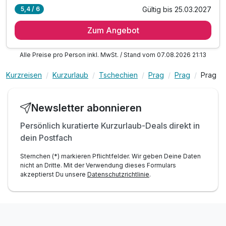
Gültig bis 25.03.2027
5,4 / 6
7 Übernachtungen
Zum Angebot
7 x reichhaltiges Frühstück vom Buffet
inkl. 5% Ermäßigung für den "Prager Besucherpass"
Alle Preise pro Person inkl. MwSt. / Stand vom 07.08.2026 21:13
inkl. Spätabreise bis 13 Uhr*
1 x Welcome Drink**
Kurzreisen
Kurzurlaub
Tschechien
Prag
Prag
Prag
inkl. 10% Preisnachlass an der Hotelbar
inkl. VIP Pflegeserie / Badezimmerartikel
Newsletter abonnieren
inkl. WLAN Nutzung im Hotel
*nach Verfügbarkeit möglich
Persönlich kuratierte Kurzurlaub-Deals direkt in
dein Postfach
Sternchen (*) markieren Pflichtfelder. Wir geben Deine Daten
nicht an Dritte. Mit der Verwendung dieses Formulars
akzeptierst Du unsere
Datenschutzrichtlinie
.