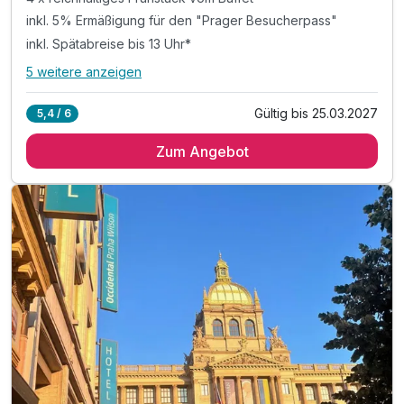
inkl. 5% Ermäßigung für den "Prager Besucherpass"
inkl. Spätabreise bis 13 Uhr*
5 weitere anzeigen
Alle Inklusivleistungen
9 enthalten
Gültig bis 25.03.2027
5,4 / 6
4 Übernachtungen
Zum Angebot
4 x reichhaltiges Frühstück vom Buffet
inkl. 5% Ermäßigung für den "Prager Besucherpass"
inkl. Spätabreise bis 13 Uhr*
1 x Welcome Drink**
inkl. VIP Pflegeserie / Badezimmerartikel
inkl. WLAN Nutzung im Hotel
inkl. 10% Preisnachlass an der Hotelbar
*nach Verfügbarkeit möglich