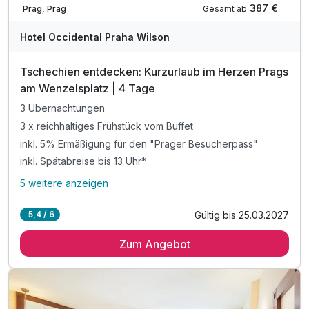
387 €
Gesamt ab
Prag, Prag
Hotel Occidental Praha Wilson
Tschechien entdecken: Kurzurlaub im Herzen Prags
am Wenzelsplatz | 4 Tage
3 Übernachtungen
3 x reichhaltiges Frühstück vom Buffet
inkl. 5% Ermäßigung für den "Prager Besucherpass"
inkl. Spätabreise bis 13 Uhr*
5 weitere anzeigen
Alle Inklusivleistungen
9 enthalten
Gültig bis 25.03.2027
5,4 / 6
3 Übernachtungen
Zum Angebot
3 x reichhaltiges Frühstück vom Buffet
inkl. 5% Ermäßigung für den "Prager Besucherpass"
inkl. Spätabreise bis 13 Uhr*
1 x Welcome Drink**