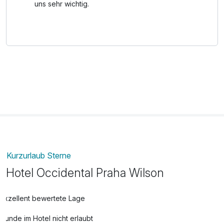
Prag, besuchen Sie einzigartige historische Denkmäler,
uns sehr wichtig.
Museen und Galerien und nehmen Sie an Stadtführungen
teil.
Mit dem Prager Besucherpass genießen Sie freien Eintritt
und Rabatte bei über 70 Attraktionen und Erlebnissen.
Kurzurlaub Sterne
Hotel Occidental Praha Wilson
Exzellent bewertete Lage
Hunde im Hotel nicht erlaubt