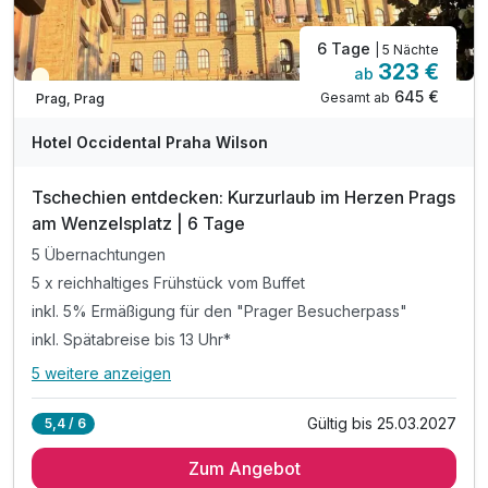
6 Tage
| 5 Nächte
323 €
ab
Teilweise ausgelastet
645 €
Gesamt ab
Prag, Prag
Hotel Occidental Praha Wilson
Tschechien entdecken: Kurzurlaub im Herzen Prags
am Wenzelsplatz | 6 Tage
5 Übernachtungen
5 x reichhaltiges Frühstück vom Buffet
inkl. 5% Ermäßigung für den "Prager Besucherpass"
inkl. Spätabreise bis 13 Uhr*
5 weitere anzeigen
Alle Inklusivleistungen
9 enthalten
Gültig bis 25.03.2027
5,4 / 6
5 Übernachtungen
Zum Angebot
5 x reichhaltiges Frühstück vom Buffet