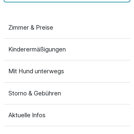
Zimmer & Preise
Doppelzimmer Deluxe
Kinderermäßigungen
2 Erwachsene und 1 Kind
Mit Hund unterwegs
Storno & Gebühren
Aktuelle Infos