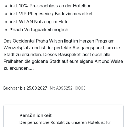
inkl. 10% Preisnachlass an der Hotelbar
inkl. VIP Pflegeserie / Badezimmerartikel
inkl. WLAN Nutzung im Hotel
*nach Verfügbarkeit möglich
Das Occidental Praha Wilson liegt im Herzen Prags am
Wenzelsplatz und ist der perfekte Ausgangspunkt, um die
Stadt zu erkunden. Dieses Basispaket lässt euch alle
Freiheiten die goldene Stadt auf eure eigene Art und Weise
zu erkunden.
Im Angebot enthalten
**Glas vom Sekt oder ein alkoholfreies Getränk
1 x Welcome Drink, W-LAN Nutzung / Internetnutzung,
Buchbar bis 25.03.2027.
Nr: A395252-10063
_____________________________________
kostenfreier Kaffee/Tee im Zimmer
Sie erhalten 5 % Ermäßigung auf den Prager
Persönlichkeit
Besucherpass mit einem Hotelcode.
Erleben Sie den Komfort unbegrenzter Fahrten durch ganz
Der persönliche Kontakt zu unseren Hotels ist für