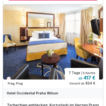
inkl. 5% Ermäßigung für den "Prager Besucherpass"
inkl. Spätabreise bis 13 Uhr*
1 x Welcome Drink**
inkl. 10% Preisnachlass an der Hotelbar
inkl. VIP Pflegeserie / Badezimmerartikel
inkl. WLAN Nutzung im Hotel
*nach Verfügbarkeit möglich
7 Tage
| 6 Nächte
417 €
ab
Wieder frei ab September
834 €
Gesamt ab
Prag, Prag
Hotel Occidental Praha Wilson
Tschechien entdecken: Kurzurlaub im Herzen Prags