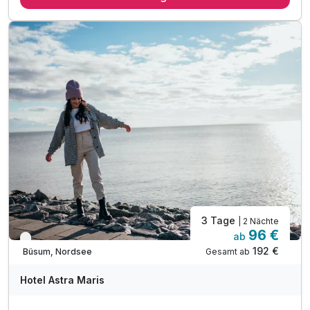
inkl. freie Rundfahrten mit dem KrabbenExpress*
inkl. Informationsmaterial von Büsum
inkl. Kaffee/Tee Station im Zimmer
3 Tage
| 2 Nächte
96 €
ab
Verfügbar bis Dezember
192 €
Gesamt ab
Büsum, Nordsee
Hotel Astra Maris