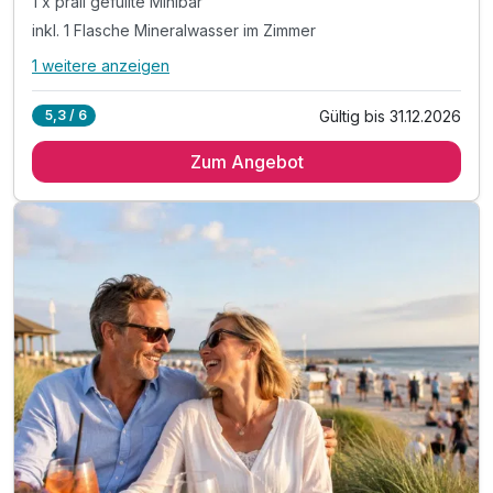
1 x prall gefüllte Minibar
inkl. 1 Flasche Mineralwasser im Zimmer
1 weitere anzeigen
Alle Inklusivleistungen
5 enthalten
Gültig bis 31.12.2026
5,3 / 6
2 Übernachtungen
Zum Angebot
2 x reichhaltiges Frühstücksbuffet
1 x prall gefüllte Minibar
inkl. 1 Flasche Mineralwasser im Zimmer
inkl. Rundfahrt mit dem Krabben-Express*