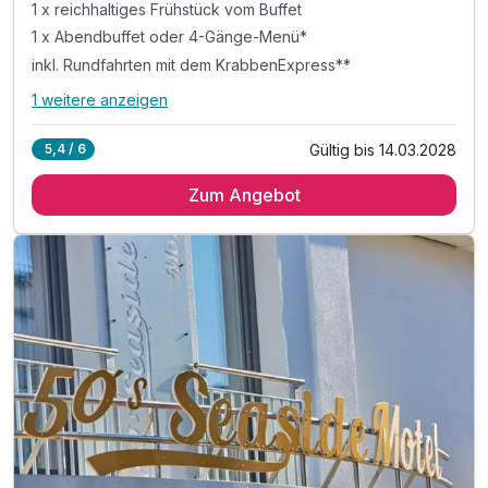
1 x reichhaltiges Frühstück vom Buffet
1 x Abendbuffet oder 4-Gänge-Menü*
inkl. Rundfahrten mit dem KrabbenExpress**
1 weitere anzeigen
Alle Inklusivleistungen
5 enthalten
Gültig bis 14.03.2028
5,4 / 6
1 Übernachtung im Zimmer mit Balkon
Zum Angebot
1 x reichhaltiges Frühstück vom Buffet
1 x Abendbuffet oder 4-Gänge-Menü*
inkl. Rundfahrten mit dem KrabbenExpress**
inkl. Nutzung der romantischen Wellness-Oase