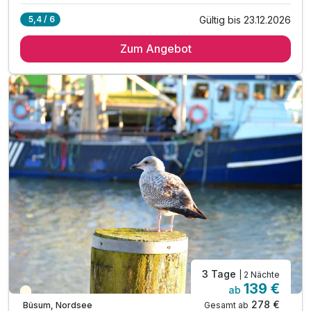
Gültig bis 23.12.2026
5,4 / 6
2 Übernachtungen
Zum Angebot
2x reichhaltiges Frühstück vom Buffet
1x Welcome Drink pro Person zur Begrüßung
inkl. freie Fahrt mit dem Krabbenexpress Feb-Nov
inkl. Büsumer Gästekarte
3 Tage
| 2 Nächte
139 €
ab
Teilweise ausgelastet
278 €
Gesamt ab
Büsum, Nordsee