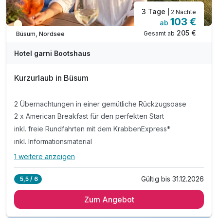
3 Tage
| 2 Nächte
103 €
ab
Teilweise ausgelastet
205 €
Gesamt ab
Büsum, Nordsee
Hotel garni Bootshaus
Kurzurlaub in Büsum
2 Übernachtungen in einer gemütliche Rückzugsoase
2 x American Breakfast für den perfekten Start
inkl. freie Rundfahrten mit dem KrabbenExpress*
inkl. Informationsmaterial
1 weitere anzeigen
Alle Inklusivleistungen
5 enthalten
Gültig bis 31.12.2026
5,5 / 6
2 Übernachtungen in einer gemütliche Rückzugsoase
Zum Angebot
2 x American Breakfast für den perfekten Start
inkl. freie Rundfahrten mit dem KrabbenExpress*