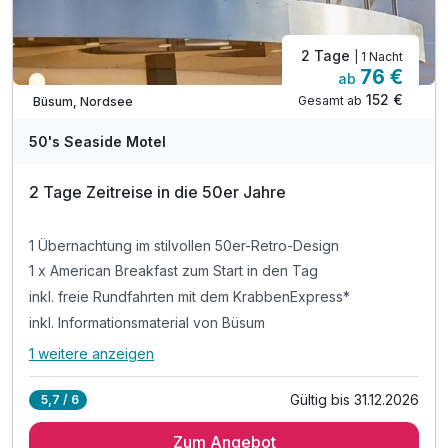
2 Tage
| 1 Nacht
76 €
ab
Teilweise ausgelastet
152 €
Gesamt ab
Büsum, Nordsee
50's Seaside Motel
2 Tage Zeitreise in die 50er Jahre
1 Übernachtung im stilvollen 50er-Retro-Design
1 x American Breakfast zum Start in den Tag
inkl. freie Rundfahrten mit dem KrabbenExpress*
inkl. Informationsmaterial von Büsum
1 weitere anzeigen
Alle Inklusivleistungen
5 enthalten
Gültig bis 31.12.2026
5,7 / 6
1 Übernachtung im stilvollen 50er-Retro-Design
Zum Angebot
1 x American Breakfast zum Start in den Tag