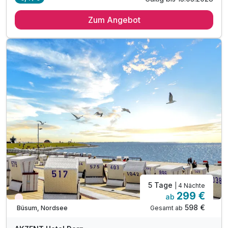
2 Übernachtungen
Zum Angebot
2 x großes Frühstücksbuffet
2 x 2-Gang-Wahlmenü zum Abendessen*
2 x Eintritt ins "Meerzeit Wellenbad"*
inkl. Kaffee/Tee Zubereitung im Zimmer
5 Tage
| 4 Nächte
299 €
ab
Wieder frei ab Oktober
598 €
Gesamt ab
Büsum, Nordsee