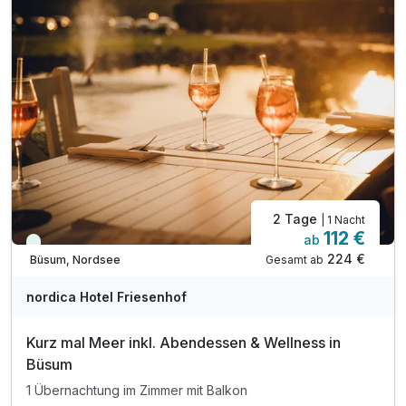
2 Tage
| 1 Nacht
112 €
ab
Immer verfügbar
224 €
Gesamt ab
Büsum, Nordsee
A
WAR
nordica Hotel Friesenhof
D
202
Kurz mal Meer inkl. Abendessen & Wellness in
6
Büsum
1 Übernachtung im Zimmer mit Balkon