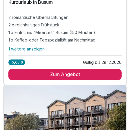
Kurzurlaub in Büsum
2 romantische Übernachtungen
2 x reichhaltiges Frühstück
1 x Eintritt ins "Meerzeit" Büsum (150 Minuten)
1 x Kaffee-oder Teespezialität am Nachmittag
1 weitere anzeigen
Alle Inklusivleistungen
5 enthalten
Gültig bis 28.12.2026
5,6 / 6
2 romantische Übernachtungen
Zum Angebot
2 x reichhaltiges Frühstück
1 x Eintritt ins "Meerzeit" Büsum (150 Minuten)
1 x Kaffee-oder Teespezialität am Nachmittag
1 x Eis oder Apfelstrudel, je nach Saison