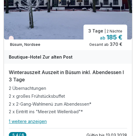
3 Tage
| 2 Nächte
185 €
ab
Wieder frei ab November
370 €
Gesamt ab
Büsum, Nordsee
A
WAR
Boutique-Hotel Zur alten Post
D
202
Winterauszeit Auszeit in Büsum inkl. Abendessen I
5
3 Tage
2 Übernachtungen
2 x großes Frühstücksbuffet
2 x 2-Gang-Wahlmenü zum Abendessen*
2 x Eintritt ins "Meerzeit Wellenbad"*
1 weitere anzeigen
Alle Inklusivleistungen
5 enthalten
Gültig bis 13.03.2028
5,4 / 6