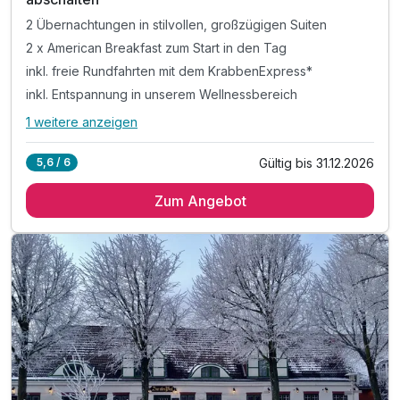
2 Übernachtungen in stilvollen, großzügigen Suiten
2 x American Breakfast zum Start in den Tag
inkl. freie Rundfahrten mit dem KrabbenExpress*
inkl. Entspannung in unserem Wellnessbereich
1 weitere anzeigen
Alle Inklusivleistungen
5 enthalten
Gültig bis 31.12.2026
5,6 / 6
2 Übernachtungen in stilvollen, großzügigen Suiten
Zum Angebot
2 x American Breakfast zum Start in den Tag
inkl. freie Rundfahrten mit dem KrabbenExpress*
inkl. Entspannung in unserem Wellnessbereich
mit Indoorpool & gemütlichem Ruheraum