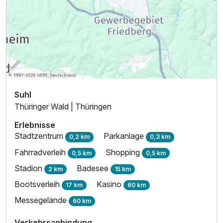
Suhl
Thüringer Wald | Thüringen
Erlebnisse
Stadtzentrum
Parkanlage
0,2 km
0,3 km
Fahrradverleih
Shopping
0,5 km
0,5 km
Stadion
Badesee
2 km
15 km
Bootsverleih
Kasino
17 km
60 km
Messegelände
60 km
Verkehrsanbindung