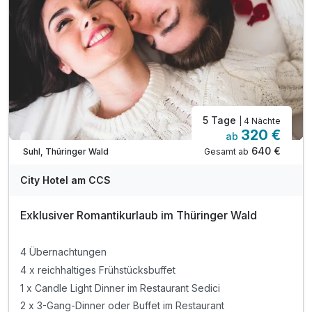
* Fahrt mit der Thüringer Bergbahn
* und vieles mehr!
inkl. WLAN
5 Tage
| 4 Nächte
320 €
ab
Verfügbar bis Dezember
640 €
Gesamt ab
Suhl, Thüringer Wald
City Hotel am CCS
Exklusiver Romantikurlaub im Thüringer Wald
4 Übernachtungen
4 x reichhaltiges Frühstücksbuffet
1 x Candle Light Dinner im Restaurant Sedici
2 x 3-Gang-Dinner oder Buffet im Restaurant