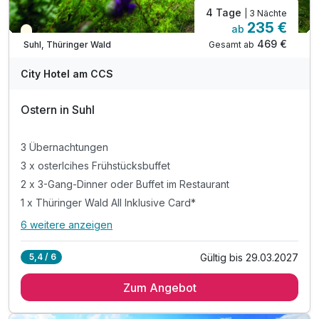
4 Tage
| 3 Nächte
235 €
ab
Saisonal verfügbar
469 €
Gesamt ab
Suhl, Thüringer Wald
City Hotel am CCS
Ostern in Suhl
3 Übernachtungen
3 x osterlcihes Frühstücksbuffet
2 x 3-Gang-Dinner oder Buffet im Restaurant
1 x Thüringer Wald All Inklusive Card*
6 weitere anzeigen
Alle Inklusivleistungen
10 enthalten
Gültig bis 29.03.2027
5,4 / 6
3 Übernachtungen
Zum Angebot
3 x osterlcihes Frühstücksbuffet
2 x 3-Gang-Dinner oder Buffet im Restaurant