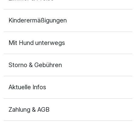
Doppelzimmer
Kinderermäßigungen
2 Erwachsene und 2 Kinder
Mit Hund unterwegs
Storno & Gebühren
Aktuelle Infos
Zahlung & AGB
Ausstattung
Zusatznächte