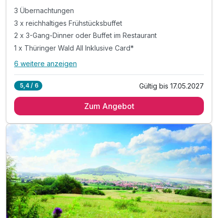
3 Übernachtungen
3 x reichhaltiges Frühstücksbuffet
2 x 3-Gang-Dinner oder Buffet im Restaurant
1 x Thüringer Wald All Inklusive Card*
6 weitere anzeigen
Alle Inklusivleistungen
10 enthalten
Gültig bis 17.05.2027
5,4 / 6
3 Übernachtungen
Zum Angebot
3 x reichhaltiges Frühstücksbuffet
2 x 3-Gang-Dinner oder Buffet im Restaurant
1 x Thüringer Wald All Inklusive Card*
* Eintritt in das H2Oberhof Wellness & Erlebnisbad
* Eintritt in das SAALEMAXX Erlebnisbad
* Fahrt mit der Sommerrodelbahn Ruhla
* Fahrt mit der Thüringer Bergbahn
* und vieles mehr!
inkl. WLAN