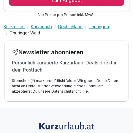
Zum Angebot
7 x reichhaltiges Frühstücksbuffet
6 x 3-Gang-Dinner oder Buffet im Restaurant
Alle Preise pro Person inkl. MwSt.
1 x Thüringer Wald All Inklusive Card*
* Eintritt in das H2Oberhof Wellness & Erlebnisbad
Kurzreisen
Kurzurlaub
Deutschland
Thüringen
* Eintritt in das SAALEMAXX Erlebnisbad
Thüringer Wald
* Fahrt mit der Sommerrodelbahn Ruhla
* Fahrt mit der Thüringer Bergbahn
Newsletter abonnieren
* und vieles mehr!
inkl. WLAN
Persönlich kuratierte Kurzurlaub-Deals direkt in
dein Postfach
Sternchen (*) markieren Pflichtfelder. Wir geben Deine Daten
nicht an Dritte. Mit der Verwendung dieses Formulars
akzeptierst Du unsere
Datenschutzrichtlinie
.