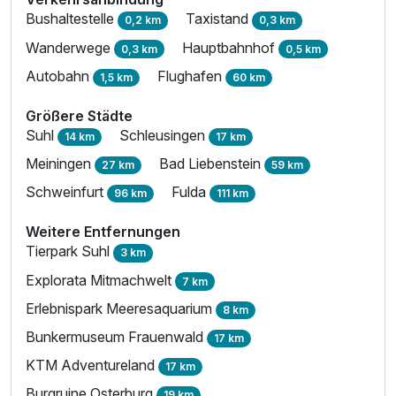
Bushaltestelle
Taxistand
0,2 km
0,3 km
Wanderwege
Hauptbahnhof
0,3 km
0,5 km
Autobahn
Flughafen
1,5 km
60 km
Größere Städte
Suhl
Schleusingen
14 km
17 km
Meiningen
Bad Liebenstein
27 km
59 km
Schweinfurt
Fulda
96 km
111 km
Weitere Entfernungen
Tierpark Suhl
3 km
Explorata Mitmachwelt
7 km
Erlebnispark Meeresaquarium
8 km
Bunkermuseum Frauenwald
17 km
KTM Adventureland
17 km
Burgruine Osterburg
19 km