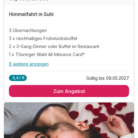
Himmelfahrt in Suhl
3 Übernachtungen
3 x reichhaltiges Frühstücksbuffet
2 x 3-Gang-Dinner oder Buffet im Restaurant
1 x Thüringer Wald All Inklusive Card*
6 weitere anzeigen
Alle Inklusivleistungen
10 enthalten
Gültig bis 09.05.2027
5,4 / 6
3 Übernachtungen
Zum Angebot
3 x reichhaltiges Frühstücksbuffet
2 x 3-Gang-Dinner oder Buffet im Restaurant
1 x Thüringer Wald All Inklusive Card*
* Eintritt in das H2Oberhof Wellness & Erlebnisbad
* Eintritt in das SAALEMAXX Erlebnisbad
* Fahrt mit der Sommerrodelbahn Ruhla