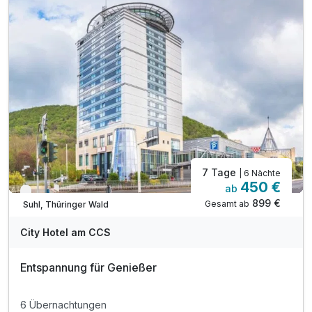
* Eintritt in das H2Oberhof Wellness & Erlebnisbad
* Eintritt in das SAALEMAXX Erlebnisbad
* Fahrt mit der Sommerrodelbahn Ruhla
* Fahrt mit der Thüringer Bergbahn
* und vieles mehr!
inkl. WLAN
7 Tage
| 6 Nächte
450 €
ab
Verfügbar bis Dezember
899 €
Gesamt ab
Suhl, Thüringer Wald
City Hotel am CCS
Entspannung für Genießer
6 Übernachtungen