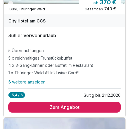
370 €
ab
Verfügbar bis Dezember
740 €
Gesamt ab
Suhl, Thüringer Wald
City Hotel am CCS
Suhler Verwöhnurlaub
5 Übernachtungen
5 x reichhaltiges Frühstücksbuffet
4 x 3-Gang-Dinner oder Buffet im Restaurant
1 x Thüringer Wald All Inklusive Card*
6 weitere anzeigen
Alle Inklusivleistungen
10 enthalten
Gültig bis 21.12.2026
5,4 / 6
5 Übernachtungen
Zum Angebot
5 x reichhaltiges Frühstücksbuffet
4 x 3-Gang-Dinner oder Buffet im Restaurant
1 x Thüringer Wald All Inklusive Card*