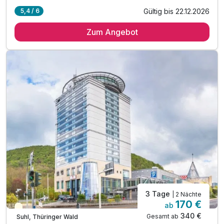
Gültig bis 22.12.2026
5,4 / 6
2 Übernachtungen
Zum Angebot
2 x reichhaltiges Frühstücksbuffet
1 x 3-Gang-Dinner oder Buffet im Restaurant
1 x Thüringer Wald All Inklusive Card*
* Eintritt in das H2Oberhof Wellness & Erlebnisbad
* Eintritt in das SAALEMAXX Erlebnisbad
* Fahrt mit der Sommerrodelbahn Ruhla
* Fahrt mit der Thüringer Bergbahn
* und vieles mehr!
inkl. Willkommensdrink
inkl. WLAN
3 Tage
| 2 Nächte
170 €
ab
Teilweise ausgelastet
340 €
Gesamt ab
Suhl, Thüringer Wald