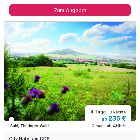
3 Übernachtungen
Zum Angebot
3 x reichhaltiges Frühstücksbuffet
2 x 3-Gang-Dinner oder Buffet im Restaurant
1 x Thüringer Wald All Inklusive Card*
* Eintritt in das H2Oberhof Wellness & Erlebnisbad
* Eintritt in das SAALEMAXX Erlebnisbad
* Fahrt mit der Sommerrodelbahn Ruhla
* Fahrt mit der Thüringer Bergbahn
* und vieles mehr!
inkl. WLAN
4 Tage
| 3 Nächte
235 €
ab
Saisonal verfügbar
469 €
Gesamt ab
Suhl, Thüringer Wald
City Hotel am CCS