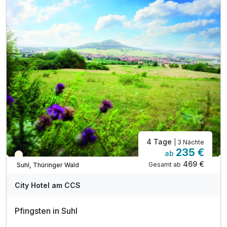
1 x Thüringer Wald All Inklusive Card*
* Eintritt in das H2Oberhof Wellness & Erlebnisbad
* Eintritt in das SAALEMAXX Erlebnisbad
* Fahrt mit der Sommerrodelbahn Ruhla
* Fahrt mit der Thüringer Bergbahn
* und vieles mehr!
inkl. WLAN
4 Tage
| 3 Nächte
235 €
ab
Saisonal verfügbar
469 €
Gesamt ab
Suhl, Thüringer Wald
City Hotel am CCS
Pfingsten in Suhl