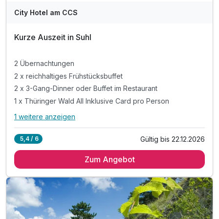
City Hotel am CCS
Kurze Auszeit in Suhl
2 Übernachtungen
2 x reichhaltiges Frühstücksbuffet
2 x 3-Gang-Dinner oder Buffet im Restaurant
1 x Thüringer Wald All Inklusive Card pro Person
1 weitere anzeigen
Alle Inklusivleistungen
5 enthalten
Gültig bis 22.12.2026
5,4 / 6
2 Übernachtungen
Zum Angebot
2 x reichhaltiges Frühstücksbuffet
2 x 3-Gang-Dinner oder Buffet im Restaurant
1 x Thüringer Wald All Inklusive Card pro Person
inkl. WLAN