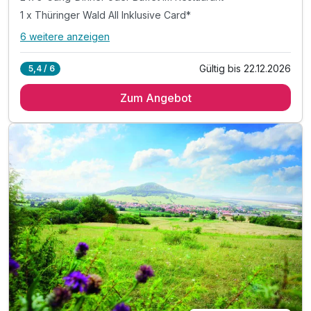
1 x Thüringer Wald All Inklusive Card*
6 weitere anzeigen
Alle Inklusivleistungen
10 enthalten
Gültig bis 22.12.2026
5,4 / 6
3 Übernachtungen
Zum Angebot
3 x reichhaltiges Frühstücksbuffet
2 x 3-Gang-Dinner oder Buffet im Restaurant
1 x Thüringer Wald All Inklusive Card*
* Eintritt in das H2Oberhof Wellness & Erlebnisbad
* Eintritt in das SAALEMAXX Erlebnisbad
* Fahrt mit der Sommerrodelbahn Ruhla
* Fahrt mit der Thüringer Bergbahn
* und vieles mehr!
inkl. WLAN