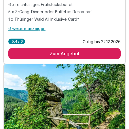
6 x reichhaltiges Frühstücksbuffet
5 x 3-Gang-Dinner oder Buffet im Restaurant
1 x Thüringer Wald All Inklusive Card*
6 weitere anzeigen
Alle Inklusivleistungen
10 enthalten
Gültig bis 22.12.2026
5,4 / 6
6 Übernachtungen
Zum Angebot
6 x reichhaltiges Frühstücksbuffet
5 x 3-Gang-Dinner oder Buffet im Restaurant
1 x Thüringer Wald All Inklusive Card*
* Eintritt in das H2Oberhof Wellness & Erlebnisbad
* Eintritt in das SAALEMAXX Erlebnisbad
* Fahrt mit der Sommerrodelbahn Ruhla
* Fahrt mit der Thüringer Bergbahn
* und vieles mehr!
inkl. WLAN