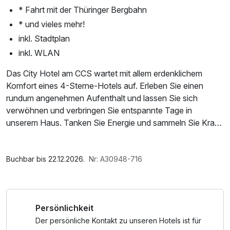
* Fahrt mit der Thüringer Bergbahn
* und vieles mehr!
inkl. Stadtplan
inkl. WLAN
Das City Hotel am CCS wartet mit allem erdenklichem
Komfort eines 4-Sterne-Hotels auf. Erleben Sie einen
rundum angenehmen Aufenthalt und lassen Sie sich
verwöhnen und verbringen Sie entspannte Tage in
unserem Haus. Tanken Sie Energie und sammeln Sie Kraft
für die nächste Woche.
Im Angebot enthalten
1 Flasche Mineralwasser, W-LAN Nutzung /
Buchbar bis 22.12.2026.
Nr: A30948-716
Internetnutzung, Nutzung Öffentliches Internetterminal
Persönlichkeit
Der persönliche Kontakt zu unseren Hotels ist für