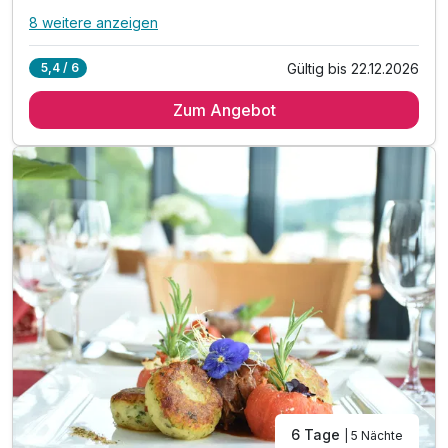
8 weitere anzeigen
Alle Inklusivleistungen
12 enthalten
Gültig bis 22.12.2026
5,4 / 6
4 Übernachtungen
Zum Angebot
4 x reichhaltiges Frühstücksbuffet
1 x Candle Light Dinner im Restaurant Sedici
2 x 3-Gang-Dinner oder Buffet im Restaurant
1 x Flasche Sekt "Hausmarke" bei Anreise
1 x Thüringer Wald All Inklusive Card*
* Eintritt in das H2Oberhof Wellness & Erlebnisbad
* Eintritt in das SAALEMAXX Erlebnisbad
* Fahrt mit der Sommerrodelbahn Ruhla
* Fahrt mit der Thüringer Bergbahn und vieles mehr
inkl. Bademantel für den Aufenthaltszeitraum
inkl. WLAN
6 Tage
| 5 Nächte