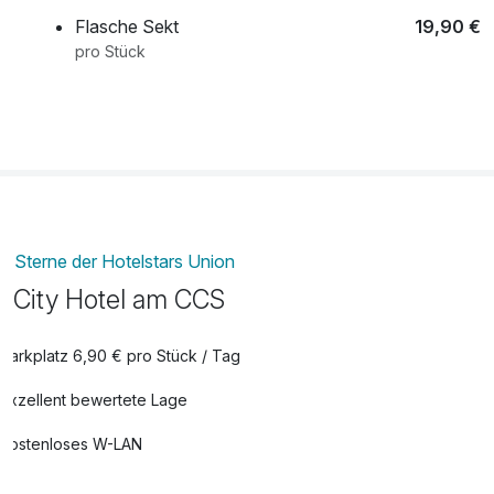
Flasche Sekt
19,90 €
pro Stück
Leihbademantel
20,00 €
pro Stück
Obstkorb
10,50 €
pro Zimmer
Sterne der Hotelstars Union
City Hotel am CCS
Parkplatz 6,90 € pro Stück / Tag
Exzellent bewertete Lage
Kostenloses W-LAN
Mit Hotelbar