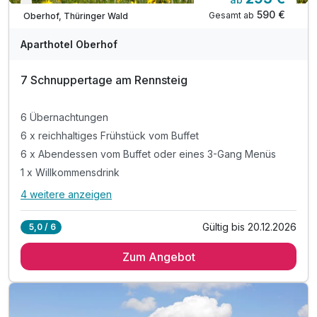
Verfügbar bis Dezember
590 €
Gesamt ab
Oberhof, Thüringer Wald
Aparthotel Oberhof
7 Schnuppertage am Rennsteig
6 Übernachtungen
6 x reichhaltiges Frühstück vom Buffet
6 x Abendessen vom Buffet oder eines 3-Gang Menüs
1 x Willkommensdrink
4 weitere anzeigen
Alle Inklusivleistungen
8 enthalten
Gültig bis 20.12.2026
5,0 / 6
6 Übernachtungen
Zum Angebot
6 x reichhaltiges Frühstück vom Buffet
6 x Abendessen vom Buffet oder eines 3-Gang Menüs
1 x Willkommensdrink
inkl. Nutzung der hoteleigenen Sauna