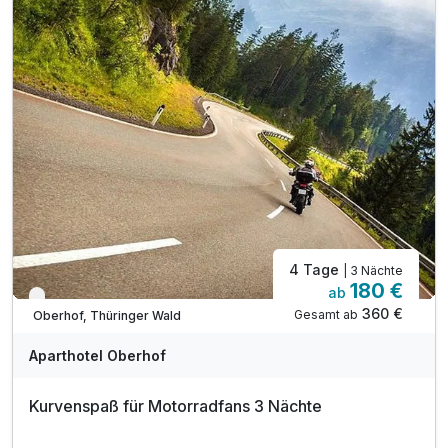
*(je nach Auslastung des Hotels)
inkl. Nutzung der hoteleigenen Sauna
inkl. Parkplatz
inkl. WLAN
Massagen nach Vereinbarung möglich
4 Tage
| 3 Nächte
180 €
ab
Verfügbar bis November
360 €
Gesamt ab
Oberhof, Thüringer Wald
Aparthotel Oberhof
Kurvenspaß für Motorradfans 3 Nächte