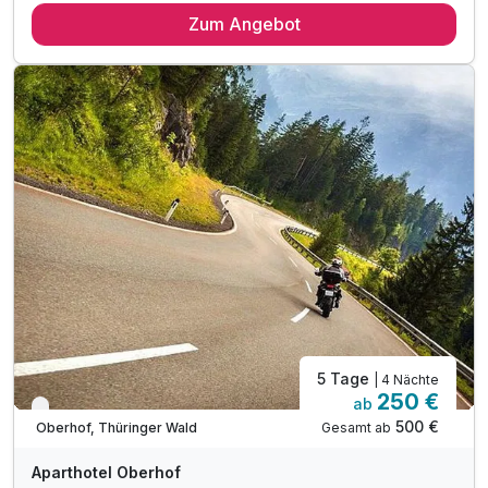
Zum Angebot
4 x reichhaltiges Frühstück vom Buffet
4 x Abendessen vom Buffet oder eines 3-Gang Menüs
1 x Willkommensdrink
inkl. Nutzung der hoteleigenen Sauna
inkl. Parkplatz
inkl. WLAN
Massagen nach Vereinbarung möglich
5 Tage
| 4 Nächte
250 €
ab
Verfügbar bis November
500 €
Gesamt ab
Oberhof, Thüringer Wald
Aparthotel Oberhof