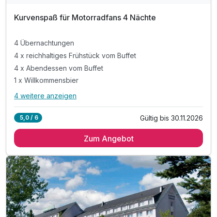
Kurvenspaß für Motorradfans 4 Nächte
4 Übernachtungen
4 x reichhaltiges Frühstück vom Buffet
4 x Abendessen vom Buffet
1 x Willkommensbier
4 weitere anzeigen
Alle Inklusivleistungen
8 enthalten
Gültig bis 30.11.2026
5,0 / 6
4 Übernachtungen
Zum Angebot
4 x reichhaltiges Frühstück vom Buffet
4 x Abendessen vom Buffet
1 x Willkommensbier
1 x Willkommensgeschenk
inkl. WLAN
inkl. Nutzung unserer Sauna
inkl. Nutzung der Bikergarage