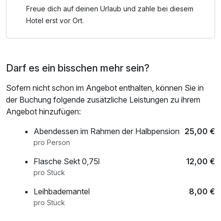
Wir bieten verschiedene Massagen, sowie Kosmetik und
Freue dich auf deinen Urlaub und zahle bei diesem
Fußpflege an. Bei Interesse oder Terminvereinbarung bitte
Hotel erst vor Ort.
bei Fr. Heike Zentgraf unter 015902423748 oder bei Fr.
Kerstin Vierling unter 01723668999 informieren.
Darf es ein bisschen mehr sein?
- Föhn auf Anfrage kostenfrei
- Bademantel gegen Leihgebühr
Sofern nicht schon im Angebot enthalten, können Sie in
der Buchung folgende zusätzliche Leistungen zu ihrem
Angebot hinzufügen:
Abendessen im Rahmen der Halbpension
25,00 €
pro Person
Flasche Sekt 0,75l
12,00 €
pro Stück
Leihbademantel
8,00 €
pro Stück