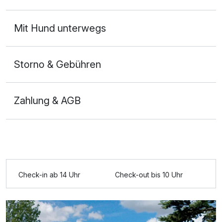
Ausstattung
Mit Hund unterwegs
Zusatznächte
Storno & Gebühren
Für 4 Tage
205,00 €
p.P. ab
Zahlung & AGB
Doppelzimmer
2 Erwachsene
Check-in ab 14 Uhr
Check-out bis 10 Uhr
Ausstattung
Zusatznächte