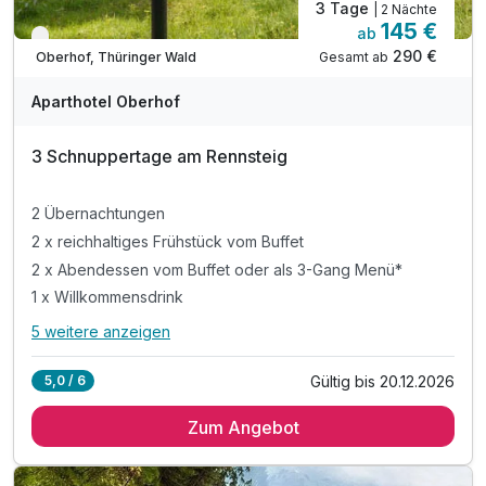
3 Tage
| 2 Nächte
145 €
ab
Verfügbar bis Dezember
290 €
Gesamt ab
Oberhof, Thüringer Wald
Aparthotel Oberhof
3 Schnuppertage am Rennsteig
2 Übernachtungen
2 x reichhaltiges Frühstück vom Buffet
2 x Abendessen vom Buffet oder als 3-Gang Menü*
1 x Willkommensdrink
5 weitere anzeigen
Alle Inklusivleistungen
9 enthalten
Gültig bis 20.12.2026
5,0 / 6
2 Übernachtungen
Zum Angebot
2 x reichhaltiges Frühstück vom Buffet
2 x Abendessen vom Buffet oder als 3-Gang Menü*
1 x Willkommensdrink