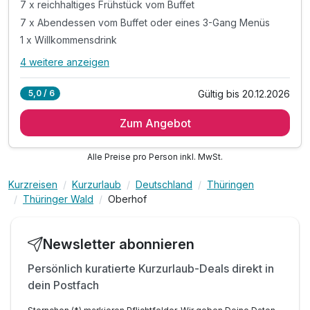
7 x reichhaltiges Frühstück vom Buffet
7 x Abendessen vom Buffet oder eines 3-Gang Menüs
1 x Willkommensdrink
4 weitere anzeigen
Alle Inklusivleistungen
8 enthalten
Gültig bis 20.12.2026
5,0 / 6
7 Übernachtungen
Zum Angebot
7 x reichhaltiges Frühstück vom Buffet
7 x Abendessen vom Buffet oder eines 3-Gang Menüs
Alle Preise pro Person inkl. MwSt.
1 x Willkommensdrink
inkl. Nutzung der hoteleigenen Sauna
Kurzreisen
Kurzurlaub
Deutschland
Thüringen
inkl. Parkplatz
Thüringer Wald
Oberhof
inkl. WLAN
Massagen nach Vereinbarung möglich
Newsletter abonnieren
Persönlich kuratierte Kurzurlaub-Deals direkt in
dein Postfach