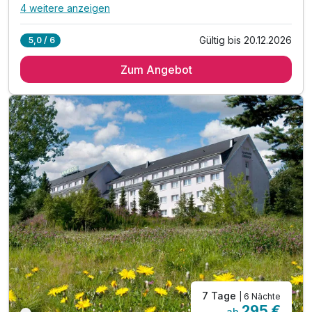
4 weitere anzeigen
Alle Inklusivleistungen
8 enthalten
Gültig bis 20.12.2026
5,0 / 6
5 Übernachtungen
Zum Angebot
5 x reichhaltiges Frühstück vom Buffet
5 x Abendessen vom Buffet oder eines 3-Gang Menüs
1 x Willkommensdrink
inkl. Nutzung der hoteleigenen Sauna
inkl. Parkplatz
inkl. WLAN
Massagen nach Vereinbarung möglich
7 Tage
| 6 Nächte
295 €
ab