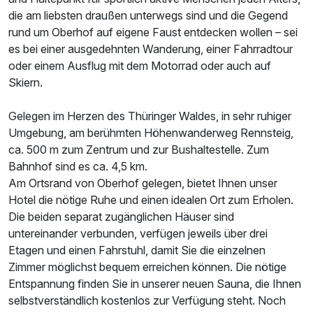
die am liebsten draußen unterwegs sind und die Gegend
Einzelzimmer
rund um Oberhof auf eigene Faust entdecken wollen – sei
es bei einer ausgedehnten Wanderung, einer Fahrradtour
1 Erwachsenen
oder einem Ausflug mit dem Motorrad oder auch auf
Skiern.
Ausstattung
Gelegen im Herzen des Thüringer Waldes, in sehr ruhiger
Zusatznächte
Umgebung, am berühmten Höhenwanderweg Rennsteig,
ca. 500 m zum Zentrum und zur Bushaltestelle. Zum
Bahnhof sind es ca. 4,5 km.
Für 4 Tage
175,00 €
p.P. ab
Am Ortsrand von Oberhof gelegen, bietet Ihnen unser
Hotel die nötige Ruhe und einen idealen Ort zum Erholen.
Die beiden separat zugänglichen Häuser sind
untereinander verbunden, verfügen jeweils über drei
Etagen und einen Fahrstuhl, damit Sie die einzelnen
Zimmer möglichst bequem erreichen können. Die nötige
Entspannung finden Sie in unserer neuen Sauna, die Ihnen
selbstverständlich kostenlos zur Verfügung steht. Noch