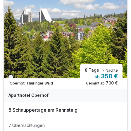
inkl. Parkplatz
inkl. WLAN
Massagen nach Vereinbarung möglich
8 Tage
| 7 Nächte
350 €
ab
Verfügbar bis Dezember
700 €
Gesamt ab
Oberhof, Thüringer Wald
Aparthotel Oberhof
8 Schnuppertage am Rennsteig
7 Übernachtungen