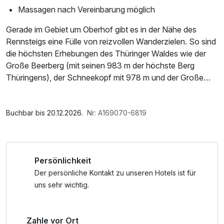
Massagen nach Vereinbarung möglich
Gerade im Gebiet um Oberhof gibt es in der Nähe des
Rennsteigs eine Fülle von reizvollen Wanderzielen. So sind
die höchsten Erhebungen des Thüringer Waldes wie der
Große Beerberg (mit seinen 983 m der höchste Berg
Thüringens), der Schneekopf mit 978 m und der Große
Finsterberg mit 944 m von hier aus gut zu erreichen. Der
Rennsteig führt direkt über den Grenzadler, in dessen
Im Angebot enthalten
unmittelbarer Nähe sich die DKB-Ski-ARENA Oberhof
Saunabenutzung, Parkplatz, W-LAN Nutzung /
Buchbar bis 20.12.2026.
Nr: A169070-6819
befindet. Hier werden Wettkämpfe im Biathlon, Langlauf
Internetnutzung, Tageszeitung
sowie die Laufdisziplinen in der Nordischen Kombination
ausgetragen. In der Nähe befinden sich die
Persönlichkeit
Schanzenanlagen im Kanzlersgrund, die DKB-Skisport-
HALLE sowie die Rennschlitten- und Bobbahn.
Der persönliche Kontakt zu unseren Hotels ist für
Erkunden Sie den Rennsteig von seiner schönsten Seite
uns sehr wichtig.
und genießen Sie einen entspannten Aufenthalt bei uns im
Hause.
Zahle vor Ort