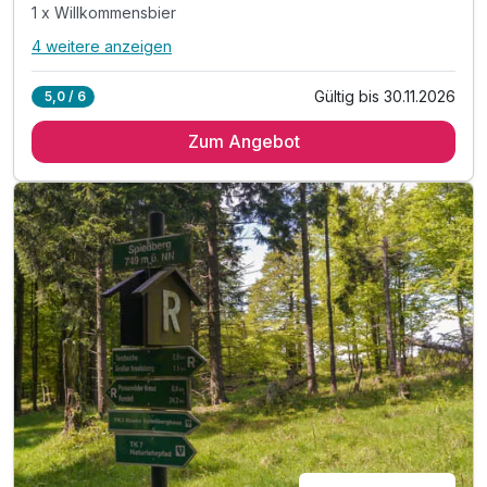
1 x Willkommensbier
4 weitere anzeigen
Alle Inklusivleistungen
8 enthalten
Gültig bis 30.11.2026
5,0 / 6
2 Übernachtungen
Zum Angebot
2 x reichhaltiges Frühstück vom Buffet
2 x Abendessen vom Buffet
1 x Willkommensbier
1 x Willkommensgeschenk
inkl. Nutzung unserer Sauna
inkl. Nutzung der Bikergarage
inkl. WLAN