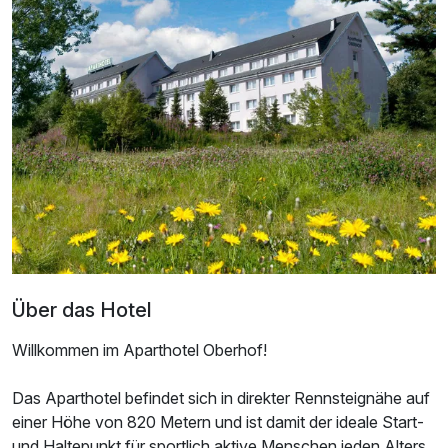
Für 4 Tage
175,00 €
p.P. ab
Doppelzimmer zur Einzelnutzung
1 Erwachsenen und 1 Kind
Ausstattung
Zusatznächte
Über das Hotel
Willkommen im Aparthotel Oberhof!
Für 4 Tage
205,00 €
p.P. ab
Das Aparthotel befindet sich in direkter Rennsteignähe auf
einer Höhe von 820 Metern und ist damit der ideale Start-
und Haltepunkt für sportlich aktive Menschen jeden Alters,