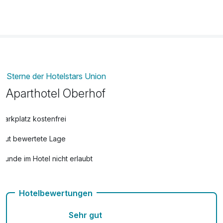
Lunchpaket
8,00 €
pro Stück
Strauß Blumen
20,00 €
pro Stück
Sterne der Hotelstars Union
Aparthotel Oberhof
Parkplatz kostenfrei
Gut bewertete Lage
Hunde im Hotel nicht erlaubt
Kostenloses W-LAN
Hotelbewertungen
Mit Hotelbar
Sehr gut