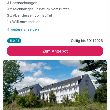
3 Übernachtungen
3 x reichhaltiges Frühstück vom Buffet
3 x Abendessen vom Buffet
1 x Willkommensbier
4 weitere anzeigen
Alle Inklusivleistungen
8 enthalten
Gültig bis 30.11.2026
5,0 / 6
3 Übernachtungen
Zum Angebot
3 x reichhaltiges Frühstück vom Buffet
3 x Abendessen vom Buffet
1 x Willkommensbier
1 x Willkommensgeschenk
inkl. WLAN
inkl. Nutzung unserer Sauna
inkl. Nutzung der Bikergarage