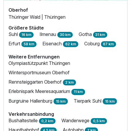
Oberhof
Thüringer Wald | Thüringen
Größere Städte
Suhl
Ilmenau
Gotha
16 km
30 km
31 km
Erfurt
Eisenach
Coburg
58 km
62 km
67 km
Weitere Entfernungen
Olympiastützpunkt Thüringen
Wintersportmuseum Oberhof
Rennsteiggarten Oberhof
2 km
Erlebnispark Meeresaquarium
11 km
Burgruine Hallenburg
Tierpark Suhl
15 km
15 km
Verkehrsanbindung
Bushaltestelle
Wanderwege
0,2 km
0,5 km
Hauptbahnhof
Autobahn
4,5 km
7 km