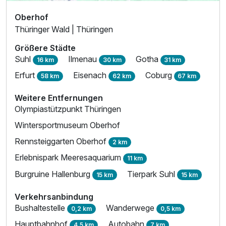
Oberhof
Thüringer Wald | Thüringen
Größere Städte
Suhl
Ilmenau
Gotha
16 km
30 km
31 km
Erfurt
Eisenach
Coburg
58 km
62 km
67 km
Weitere Entfernungen
Olympiastützpunkt Thüringen
Wintersportmuseum Oberhof
Rennsteiggarten Oberhof
2 km
Erlebnispark Meeresaquarium
11 km
Burgruine Hallenburg
Tierpark Suhl
15 km
15 km
Verkehrsanbindung
Bushaltestelle
Wanderwege
0,2 km
0,5 km
Hauptbahnhof
Autobahn
4,5 km
7 km