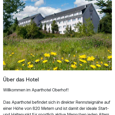
Für 6 Tage
260,00 €
p.P. ab
Doppelzimmer zur Einzelnutzung
1 Erwachsenen und 1 Kind
Ausstattung
Zusatznächte
Über das Hotel
Willkommen im Aparthotel Oberhof!
Für 6 Tage
310,00 €
p.P. ab
Das Aparthotel befindet sich in direkter Rennsteignähe auf
einer Höhe von 820 Metern und ist damit der ideale Start-
und Haltepunkt für sportlich aktive Menschen jeden Alters,