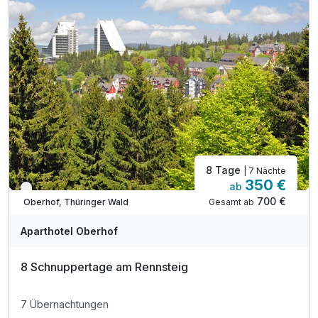
inkl. Parkplatz
inkl. WLAN
Massagen nach Vereinbarung möglich
8 Tage
| 7 Nächte
350 €
ab
Verfügbar bis Dezember
700 €
Gesamt ab
Oberhof, Thüringer Wald
Aparthotel Oberhof
8 Schnuppertage am Rennsteig
7 Übernachtungen