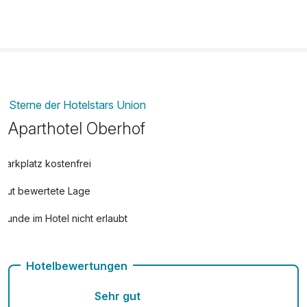
Lunchpaket
8,00 €
pro Stück
Strauß Blumen
20,00 €
pro Stück
Sterne der Hotelstars Union
Aparthotel Oberhof
Parkplatz kostenfrei
Gut bewertete Lage
Hunde im Hotel nicht erlaubt
Kostenloses W-LAN
Hotelbewertungen
Mit Hotelbar
Sehr gut