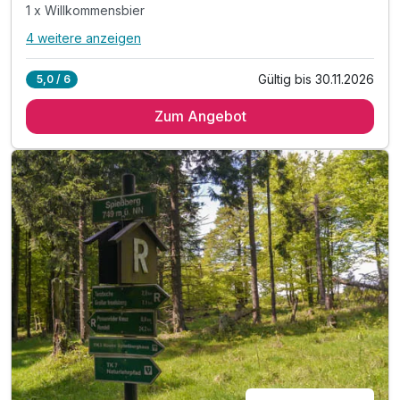
1 x Willkommensbier
4 weitere anzeigen
Alle Inklusivleistungen
8 enthalten
Gültig bis 30.11.2026
5,0 / 6
2 Übernachtungen
Zum Angebot
2 x reichhaltiges Frühstück vom Buffet
2 x Abendessen vom Buffet
1 x Willkommensbier
1 x Willkommensgeschenk
inkl. Nutzung unserer Sauna
inkl. Nutzung der Bikergarage
inkl. WLAN