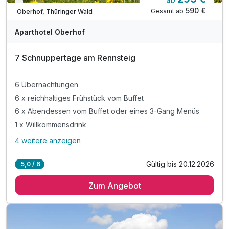
Verfügbar bis Dezember
590 €
Gesamt ab
Oberhof, Thüringer Wald
Aparthotel Oberhof
7 Schnuppertage am Rennsteig
6 Übernachtungen
6 x reichhaltiges Frühstück vom Buffet
6 x Abendessen vom Buffet oder eines 3-Gang Menüs
1 x Willkommensdrink
4 weitere anzeigen
Alle Inklusivleistungen
8 enthalten
Gültig bis 20.12.2026
5,0 / 6
6 Übernachtungen
Zum Angebot
6 x reichhaltiges Frühstück vom Buffet
6 x Abendessen vom Buffet oder eines 3-Gang Menüs
1 x Willkommensdrink
inkl. Nutzung der hoteleigenen Sauna