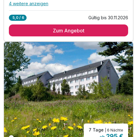
4 weitere anzeigen
Alle Inklusivleistungen
8 enthalten
Gültig bis 30.11.2026
5,0 / 6
4 Übernachtungen
Zum Angebot
4 x reichhaltiges Frühstück vom Buffet
4 x Abendessen vom Buffet
1 x Willkommensbier
1 x Willkommensgeschenk
inkl. WLAN
inkl. Nutzung unserer Sauna
inkl. Nutzung der Bikergarage
7 Tage
| 6 Nächte
295 €
ab