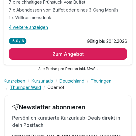
7 x reichhaltiges Frühstück vom Buffet
7 x Abendessen vom Buffet oder eines 3-Gang Menüs
1 x Willkommensdrink
4 weitere anzeigen
Alle Inklusivleistungen
8 enthalten
Gültig bis 20.12.2026
5,0 / 6
7 Übernachtungen
Zum Angebot
7 x reichhaltiges Frühstück vom Buffet
7 x Abendessen vom Buffet oder eines 3-Gang Menüs
Alle Preise pro Person inkl. MwSt.
1 x Willkommensdrink
inkl. Nutzung der hoteleigenen Sauna
Kurzreisen
Kurzurlaub
Deutschland
Thüringen
inkl. Parkplatz
Thüringer Wald
Oberhof
inkl. WLAN
Massagen nach Vereinbarung möglich
Newsletter abonnieren
Persönlich kuratierte Kurzurlaub-Deals direkt in
dein Postfach