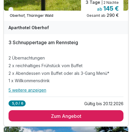
3 Tage
| 2 Nächte
145 €
ab
Verfügbar bis Dezember
290 €
Gesamt ab
Oberhof, Thüringer Wald
Aparthotel Oberhof
3 Schnuppertage am Rennsteig
2 Übernachtungen
2 x reichhaltiges Frühstück vom Buffet
2 x Abendessen vom Buffet oder als 3-Gang Menü*
1 x Willkommensdrink
5 weitere anzeigen
Alle Inklusivleistungen
9 enthalten
Gültig bis 20.12.2026
5,0 / 6
2 Übernachtungen
Zum Angebot
2 x reichhaltiges Frühstück vom Buffet
2 x Abendessen vom Buffet oder als 3-Gang Menü*
1 x Willkommensdrink