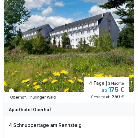
*(je nach Auslastung des Hotels)
inkl. Nutzung der hoteleigenen Sauna
inkl. Parkplatz
inkl. WLAN
Massagen nach Vereinbarung möglich
4 Tage
| 3 Nächte
175 €
ab
Verfügbar bis Dezember
350 €
Gesamt ab
Oberhof, Thüringer Wald
Aparthotel Oberhof
4 Schnuppertage am Rennsteig