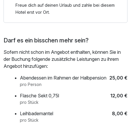
Wir bieten verschiedene Massagen, sowie Kosmetik und
Freue dich auf deinen Urlaub und zahle bei diesem
Fußpflege an. Bei Interesse oder Terminvereinbarung bitte
Hotel erst vor Ort.
bei Fr. Heike Zentgraf unter 015902423748 oder bei Fr.
Kerstin Vierling unter 01723668999 informieren.
Darf es ein bisschen mehr sein?
- Föhn auf Anfrage kostenfrei
- Bademantel gegen Leihgebühr
Sofern nicht schon im Angebot enthalten, können Sie in
der Buchung folgende zusätzliche Leistungen zu ihrem
Angebot hinzufügen:
Abendessen im Rahmen der Halbpension
25,00 €
pro Person
Flasche Sekt 0,75l
12,00 €
pro Stück
Leihbademantel
8,00 €
pro Stück