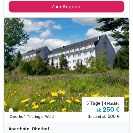
Zum Angebot
3 x reichhaltiges Frühstück vom Buffet
3 x Abendessen vom Buffet
1 x Willkommensbier
1 x Willkommensgeschenk
inkl. WLAN
inkl. Nutzung unserer Sauna
inkl. Nutzung der Bikergarage
5 Tage
| 4 Nächte
250 €
ab
Verfügbar bis Dezember
500 €
Gesamt ab
Oberhof, Thüringer Wald
Aparthotel Oberhof