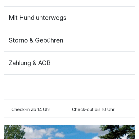
Ausstattung
Mit Hund unterwegs
Zusatznächte
Storno & Gebühren
Für 6 Tage
310,00 €
p.P. ab
Zahlung & AGB
Doppelzimmer
2 Erwachsene
Check-in ab 14 Uhr
Check-out bis 10 Uhr
Ausstattung
Zusatznächte