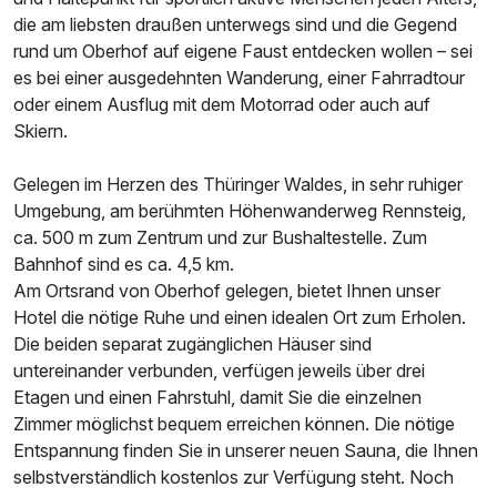
die am liebsten draußen unterwegs sind und die Gegend
Einzelzimmer
rund um Oberhof auf eigene Faust entdecken wollen – sei
es bei einer ausgedehnten Wanderung, einer Fahrradtour
1 Erwachsenen
oder einem Ausflug mit dem Motorrad oder auch auf
Skiern.
Ausstattung
Gelegen im Herzen des Thüringer Waldes, in sehr ruhiger
Zusatznächte
Umgebung, am berühmten Höhenwanderweg Rennsteig,
ca. 500 m zum Zentrum und zur Bushaltestelle. Zum
Bahnhof sind es ca. 4,5 km.
Für 6 Tage
260,00 €
p.P. ab
Am Ortsrand von Oberhof gelegen, bietet Ihnen unser
Hotel die nötige Ruhe und einen idealen Ort zum Erholen.
Die beiden separat zugänglichen Häuser sind
untereinander verbunden, verfügen jeweils über drei
Etagen und einen Fahrstuhl, damit Sie die einzelnen
Zimmer möglichst bequem erreichen können. Die nötige
Entspannung finden Sie in unserer neuen Sauna, die Ihnen
selbstverständlich kostenlos zur Verfügung steht. Noch