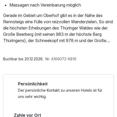
Massagen nach Vereinbarung möglich
Gerade im Gebiet um Oberhof gibt es in der Nähe des
Rennsteigs eine Fülle von reizvollen Wanderzielen. So sind
die höchsten Erhebungen des Thüringer Waldes wie der
Große Beerberg (mit seinen 983 m der höchste Berg
Thüringens), der Schneekopf mit 978 m und der Große
Finsterberg mit 944 m von hier aus gut zu erreichen. Der
Rennsteig führt direkt über den Grenzadler, in dessen
Im Angebot enthalten
unmittelbarer Nähe sich die DKB-Ski-ARENA Oberhof
Saunabenutzung, Parkplatz, W-LAN Nutzung /
Buchbar bis 20.12.2026.
Nr: A169072-6819
befindet. Hier werden Wettkämpfe im Biathlon, Langlauf
Internetnutzung, Tageszeitung
sowie die Laufdisziplinen in der Nordischen Kombination
ausgetragen. In der Nähe befinden sich die
Persönlichkeit
Schanzenanlagen im Kanzlersgrund, die DKB-Skisport-
HALLE sowie die Rennschlitten- und Bobbahn.
Der persönliche Kontakt zu unseren Hotels ist für
Erkunden Sie den Rennsteig von seiner schönsten Seite
uns sehr wichtig.
und genießen Sie einen entspannten Aufenthalt bei uns im
Hause.
Zahle vor Ort