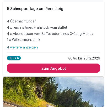
5 Schnuppertage am Rennsteig
4 Übernachtungen
4 x reichhaltiges Frühstück vom Buffet
4 x Abendessen vom Buffet oder eines 3-Gang Menüs
1 x Willkommensdrink
4 weitere anzeigen
Alle Inklusivleistungen
8 enthalten
Gültig bis 20.12.2026
5,0 / 6
4 Übernachtungen
Zum Angebot
4 x reichhaltiges Frühstück vom Buffet
4 x Abendessen vom Buffet oder eines 3-Gang Menüs
1 x Willkommensdrink
inkl. Nutzung der hoteleigenen Sauna
inkl. Parkplatz
inkl. WLAN
Massagen nach Vereinbarung möglich