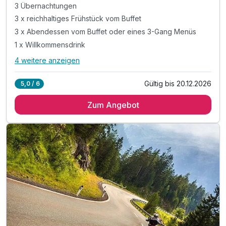
3 Übernachtungen
3 x reichhaltiges Frühstück vom Buffet
3 x Abendessen vom Buffet oder eines 3-Gang Menüs
1 x Willkommensdrink
4 weitere anzeigen
Alle Inklusivleistungen
8 enthalten
Gültig bis 20.12.2026
5,0 / 6
3 Übernachtungen
Zum Angebot
3 x reichhaltiges Frühstück vom Buffet
3 x Abendessen vom Buffet oder eines 3-Gang Menüs
1 x Willkommensdrink
inkl. Nutzung der hoteleigenen Sauna
inkl. Parkplatz
inkl. WLAN
Massagen nach Vereinbarung möglich