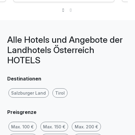
ink
kleiner, feiner Wellnessbereich
inkl
Benützung der Hoteltennisplätze
Aufe
Alle Hotels und Angebote der
Landhotels Österreich
HOTELS
Destinationen
Salzburger Land
Tirol
Preisgrenze
Max. 100 €
Max. 150 €
Max. 200 €