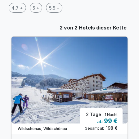
4.7 +
5 +
5.5 +
2 von 2 Hotels dieser Kette
2 Tage
| 1 Nacht
99 €
ab
198 €
Gesamt ab
Wildschönau, Wildschönau