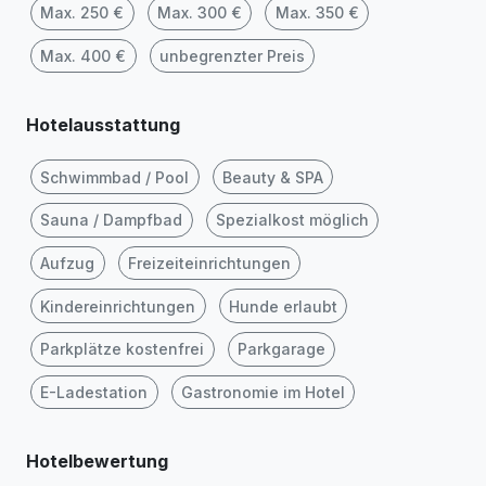
Max. 250 €
Max. 300 €
Max. 350 €
Max. 400 €
unbegrenzter Preis
Hotelausstattung
Schwimmbad / Pool
Beauty & SPA
Sauna / Dampfbad
Spezialkost möglich
Aufzug
Freizeiteinrichtungen
Kindereinrichtungen
Hunde erlaubt
Parkplätze kostenfrei
Parkgarage
E-Ladestation
Gastronomie im Hotel
Hotelbewertung