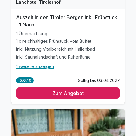
Landhotel Tirolerhof
Auszeit in den Tiroler Bergen inkl. Frühstück
| 1 Nacht
1 Übernachtung
1 x reichhaltiges Frühstück vom Buffet
inkl. Nutzung Vitalbereich mit Hallenbad
inkl. Saunalandschaft und Ruheräume
1 weitere anzeigen
Alle Inklusivleistungen
5 enthalten
Gültig bis 03.04.2027
5,6 / 6
1 Übernachtung
Zum Angebot
1 x reichhaltiges Frühstück vom Buffet
inkl. Nutzung Vitalbereich mit Hallenbad
inkl. Saunalandschaft und Ruheräume
inkl. kuscheliger Bademantel für Ihren Aufenthalt