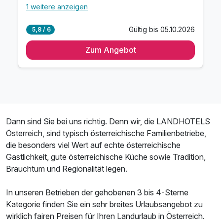
1 weitere anzeigen
Alle Inklusivleistungen
5 enthalten
Gültig bis 05.10.2026
5,8 / 6
2 Übernachtungen
Zum Angebot
vitales Frühstück vom Buffet
freie Fahrt mit den öffentlichen Bussen
Saalachtaler Sommercard- Ihr Prämiumscard
kleiner, feiner Wellnessbereich
Dann sind Sie bei uns richtig. Denn wir, die LANDHOTELS
Österreich, sind typisch österreichische Familienbetriebe,
die besonders viel Wert auf echte österreichische
Gastlichkeit, gute österreichische Küche sowie Tradition,
Brauchtum und Regionalität legen.
In unseren Betrieben der gehobenen 3 bis 4-Sterne
Kategorie finden Sie ein sehr breites Urlaubsangebot zu
wirklich fairen Preisen für Ihren Landurlaub in Österreich.