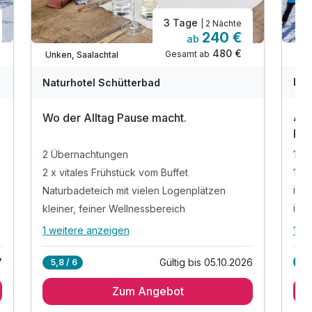
3 Tage
| 2 Nächte
240 €
ab
480 €
Gesamt ab
Wil
Unken, Saalachtal
Lan
Naturhotel Schütterbad
Aus
Wo der Alltag Pause macht.
Frü
1 Ü
2 Übernachtungen
1 x 
2 x vitales Frühstück vom Buffet
inkl
Naturbadeteich mit vielen Logenplätzen
ink
kleiner, feiner Wellnessbereich
1 w
1 weitere anzeigen
All
Alle Inklusivleistungen
5 enthalten
7
5,
Gültig bis 05.10.2026
5,8 / 6
1 Ü
2 Übernachtungen
Zum Angebot
1 x 
2 x vitales Frühstück vom Buffet
inkl
Naturbadeteich mit vielen Logenplätzen