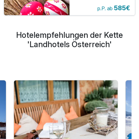
Nächte mit
585€
Abendessen
p.P. ab
Hotelempfehlungen der Kette
'Landhotels Österreich'