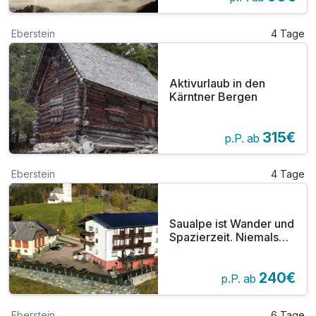
Eberstein
4 Tage
Aktivurlaub in den
Kärntner Bergen
315€
p.P. ab
Eberstein
4 Tage
Saualpe ist Wander und
Spazierzeit. Niemals
verlaufen mit
Rundwanderrouten
240€
direkt aufs Handy.
p.P. ab
Eberstein
6 Tage