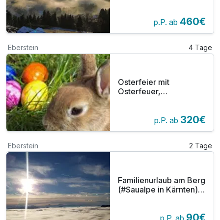
ins neue Jahr 2026 mit
Feuerwerk und ein
460€
Silvesterangebot
p.P. ab
Eberstein
4 Tage
Osterfeier mit
Osterfeuer,
Glockengeläute &
Tanzmusik im Freien.
320€
p.P. ab
Eberstein
2 Tage
Familienurlaub am Berg
(#Saualpe in Kärnten)–
Erholung & Abenteuer
im Gasthof Gutmann,
90€
Eberstein!
p.P. ab