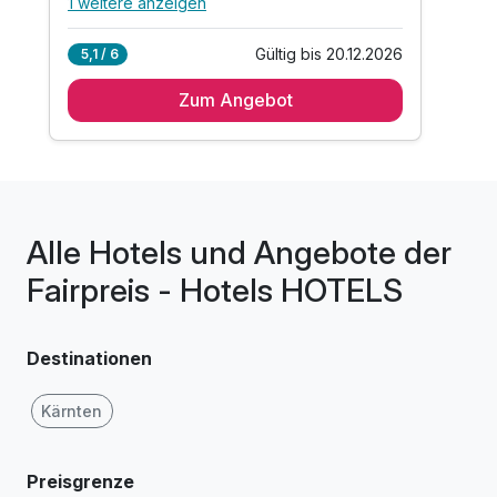
1 weitere anzeigen
Alle Inklusivleistungen
5 enthalten
Gültig bis 20.12.2026
5,1 / 6
1 Übernachtung
Zum Angebot
Schönes Panorama über den Wolken
gesündestes Bergquellwasser und Luft
Billard, Tischtennis und noch vieles mehr
Schöne Rundwanderwege per Handykarte
Alle Hotels und Angebote der
Fairpreis - Hotels HOTELS
Destinationen
Kärnten
Preisgrenze