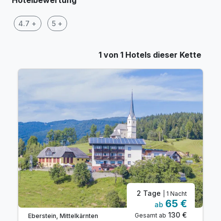
4.7 +
5 +
1 von 1 Hotels dieser Kette
2 Tage
| 1 Nacht
65 €
ab
130 €
Gesamt ab
Eberstein, Mittelkärnten