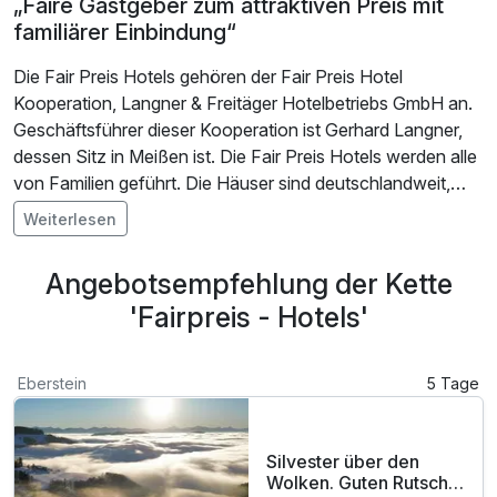
„Faire Gastgeber zum attraktiven Preis mit
familiärer Einbindung“
Die Fair Preis Hotels gehören der Fair Preis Hotel
Kooperation, Langner & Freitäger Hotelbetriebs GmbH an.
Geschäftsführer dieser Kooperation ist Gerhard Langner,
dessen Sitz in Meißen ist. Die Fair Preis Hotels werden alle
von Familien geführt. Die Häuser sind deutschlandweit,
sowohl im ländlichen als auch im städtischen Bereich, in
Weiterlesen
allen Regionen vertreten. Die Mitgliedshotels haben alle
einen Standard von mindestens Zwei- bis Vier-Sterne.
Angebotsempfehlung der Kette
Hierbei erfüllen alle Fair Preis Hotels die entsprechenden
'Fairpreis - Hotels'
DEHOGA (Deutscher Hotel- und Gaststättenverband)
Kriterien. Eine Klassifizierung durch den DEHOGA ist dabei
jedoch nicht zwingend erforderlich, lediglich die stetige
Eberstein
5 Tage
Beachtung ist verpflichtend. Alle Fair Preis Hotels sind
darüber hinaus auf den verschiedenen
Bewertungsportalen mit mindestens einem „gut“ bewertet.
Silvester über den
Wolken. Guten Rutsch