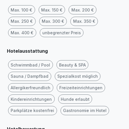
Max. 100 €
Max. 150 €
Max. 200 €
Max. 250 €
Max. 300 €
Max. 350 €
Max. 400 €
unbegrenzter Preis
Hotelausstattung
Schwimmbad / Pool
Beauty & SPA
Sauna / Dampfbad
Spezialkost möglich
Allergikerfreundlich
Freizeiteinrichtungen
Kindereinrichtungen
Hunde erlaubt
Parkplätze kostenfrei
Gastronomie im Hotel
Hotelbewertung