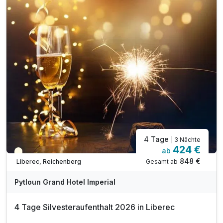
24.12. Festliches Abendessen zu Heiligabend***
2 x Punsch oder Glühwein in der Lobbybar****
10% Rabatt*****
Kostenloses Parken auf dem Hotelparkplatz
inkl. WLAN Nutzung im Hotel
4 Tage
| 3 Nächte
424 €
ab
Saisonal verfügbar
848 €
Gesamt ab
Liberec, Reichenberg
Pytloun Grand Hotel Imperial
4 Tage Silvesteraufenthalt 2026 in Liberec