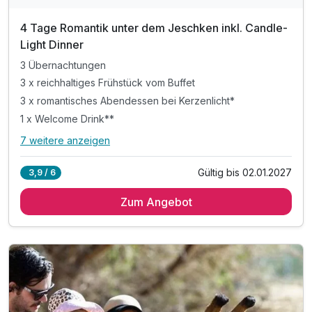
4 Tage Romantik unter dem Jeschken inkl. Candle-
Light Dinner
3 Übernachtungen
3 x reichhaltiges Frühstück vom Buffet
3 x romantisches Abendessen bei Kerzenlicht*
1 x Welcome Drink**
7 weitere anzeigen
Alle Inklusivleistungen
11 enthalten
Gültig bis 02.01.2027
3,9 / 6
3 Übernachtungen
Zum Angebot
3 x reichhaltiges Frühstück vom Buffet
3 x romantisches Abendessen bei Kerzenlicht*
1 x Welcome Drink**
3 x eine Flasche Wein zum Abendessen***
1 x Zugang zum „Luxury Island Spa“****
3 x Cocktail in der Lobbybar
inkl. romantischem Arrangement im Zimmer