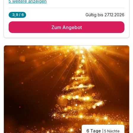
5 weitere anzeigen
Alle Inklusivleistungen
9 enthalten
Gültig bis 27.12.2026
3,9 / 6
3 Übernachtungen
Zum Angebot
3 x reichhaltiges Frühstück vom Buffet
2 x Abendessen im Hotelrestaurant „Zlatý Kohout“*
24.12. Festliches Abendessen zu Heiligabend**
1 x Welcome Drink**
2 x Punsch oder Glühwein in der Lobbybar
inkl. 10% Rabatt im Hotelrestaurant
inkl. kostenloses Parken auf dem Hotelparkplatz
inkl. WLAN Nutzung im Hotel
6 Tage
| 5 Nächte