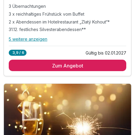
3 Übernachtungen
3 x reichhaltiges Frühstück vom Buffet
2 x Abendessen im Hotelrestaurant „Zlatý Kohout“*
31.12. festliches Silvesterabendessen**
5 weitere anzeigen
Alle Inklusivleistungen
9 enthalten
Gültig bis 02.01.2027
3,9 / 6
3 Übernachtungen
Zum Angebot
3 x reichhaltiges Frühstück vom Buffet
2 x Abendessen im Hotelrestaurant „Zlatý Kohout“*
31.12. festliches Silvesterabendessen**
1 x Welcome Drink***
3 x Punsch oder Glühwein in der Lobbybar
inkl. 10% Rabatt im Hotelrestaurant
inkl. kostenloses Parken auf dem Hotelparkplatz
inkl. WLAN Nutzung im Hotel