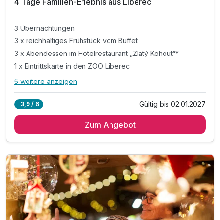
4 Tage Familien-Erlebnis aus Liberec
3 Übernachtungen
3 x reichhaltiges Frühstück vom Buffet
3 x Abendessen im Hotelrestaurant „Zlatý Kohout“*
1 x Eintrittskarte in den ZOO Liberec
5 weitere anzeigen
Alle Inklusivleistungen
9 enthalten
Gültig bis 02.01.2027
3,9 / 6
3 Übernachtungen
Zum Angebot
3 x reichhaltiges Frühstück vom Buffet
3 x Abendessen im Hotelrestaurant „Zlatý Kohout“*
1 x Eintrittskarte in den ZOO Liberec
1 x Eintrittskarte ins Unterhaltungszentrum**
1 x Welcome Drink***
inkl. 10% Rabatt im Hotelrestaurant
inkl. kostenloses Parken auf dem Hotelparkplatz
inkl. WLAN Nutzung im Hotel