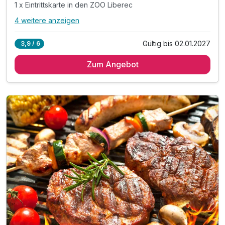
1 x Eintrittskarte in den ZOO Liberec
4 weitere anzeigen
Alle Inklusivleistungen
8 enthalten
Gültig bis 02.01.2027
3,9 / 6
2 Übernachtungen
Zum Angebot
2 x reichhaltiges Frühstück vom Buffet
2 x Abendessen im Hotelrestaurant „Zlatý Kohout“*
1 x Eintrittskarte in den ZOO Liberec
1 x Welcome Drink**
inkl. 10% Rabatt im Hotelrestaurant
inkl. kostenloses Parken auf dem Hotelparkplatz
inkl. WLAN Nutzung im Hotel