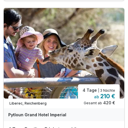
2 x Abendessen im Hotelrestaurant „Zlatý Kohout“**
1 x Welcome Drink***
3 x Cocktail in der Lobbybar
inkl. 10% Rabatt im Hotelrestaurant
inkl. kostenloses Parken auf dem Hotelparkplatz
inkl. WLAN Nutzung im Hotel
4 Tage
| 3 Nächte
210 €
ab
Verfügbar bis Dezember
420 €
Gesamt ab
Liberec, Reichenberg
Pytloun Grand Hotel Imperial