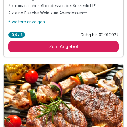
2 x romantisches Abendessen bei Kerzenlicht*
2 x eine Flasche Wein zum Abendessen**
6 weitere anzeigen
Alle Inklusivleistungen
10 enthalten
Gültig bis 02.01.2027
3,9 / 6
2 Übernachtungen
Zum Angebot
2 x reichhaltiges Frühstück vom Buffet
2 x romantisches Abendessen bei Kerzenlicht*
2 x eine Flasche Wein zum Abendessen**
1 x Welcome Drink***
2 x Cocktail in der Lobbybar
inkl. romantischem Arrangement im Zimmer
inkl. 10% Rabatt im Hotelrestaurant
inkl. kostenloses Parken auf dem Hotelparkplatz
inkl. WLAN Nutzung im Hotel