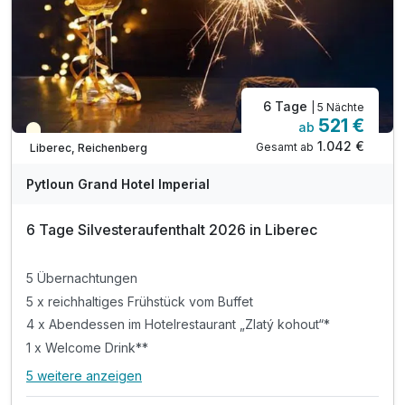
6 Tage
| 5 Nächte
521 €
ab
Saisonal verfügbar
1.042 €
Gesamt ab
Liberec, Reichenberg
Pytloun Grand Hotel Imperial
6 Tage Silvesteraufenthalt 2026 in Liberec
5 Übernachtungen
5 x reichhaltiges Frühstück vom Buffet
4 x Abendessen im Hotelrestaurant „Zlatý kohout“*
1 x Welcome Drink**
5 weitere anzeigen
Alle Inklusivleistungen
9 enthalten