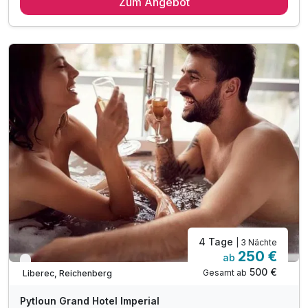
Zum Angebot
2 x reichhaltiges Frühstück vom Buffet
1 x 4-Gang-Erlebnismenü Abendessen inkl. Wein*
1 x Abendessen im Hotelrestaurant „Zlatý Kohout“**
1 x Welcome Drink***
2 x Cocktail in der Lobbybar
inkl. 10% Rabatt im Hotelrestaurant
inkl. kostenloses Parken auf dem Hotelparkplatz
inkl. WLAN Nutzung im Hotel
4 Tage
| 3 Nächte
250 €
ab
Verfügbar bis Dezember
500 €
Gesamt ab
Liberec, Reichenberg
Pytloun Grand Hotel Imperial