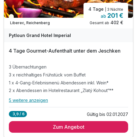
4 Tage
| 3 Nächte
201 €
ab
Teilweise ausgelastet
402 €
Gesamt ab
Liberec, Reichenberg
Pytloun Grand Hotel Imperial
4 Tage Gourmet-Aufenthalt unter dem Jeschken
3 Übernachtungen
3 x reichhaltiges Frühstück vom Buffet
1 x 4-Gang-Erlebnismenü Abendessen inkl. Wein*
2 x Abendessen im Hotelrestaurant „Zlatý Kohout“**
5 weitere anzeigen
Alle Inklusivleistungen
9 enthalten
Gültig bis 02.01.2027
3,9 / 6
3 Übernachtungen
Zum Angebot
3 x reichhaltiges Frühstück vom Buffet
1 x 4-Gang-Erlebnismenü Abendessen inkl. Wein*