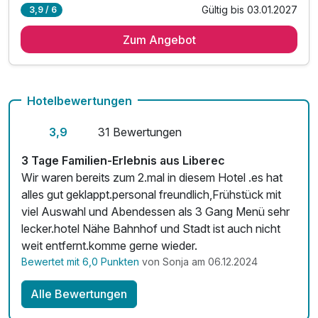
Gültig bis 03.01.2027
3,9 / 6
5 Übernachtungen
Zum Angebot
5 x reichhaltiges Frühstück vom Buffet
4 x Abendessen im Hotelrestaurant „Zlatý kohout“*
1 x Welcome Drink**
31.12. festliches Silvesterabendessen***
Hotelbewertungen
5 x Punsch oder Glühwein in der Lobbybar
3,9
31 Bewertungen
10% Rabatt****
Kostenloses Parken auf dem Hotelparkplatz
3 Tage Familien-Erlebnis aus Liberec
inkl. WLAN Nutzung im Hotel
Wir waren bereits zum 2.mal in diesem Hotel .es hat
alles gut geklappt.personal freundlich,Frühstück mit
viel Auswahl und Abendessen als 3 Gang Menü sehr
lecker.hotel Nähe Bahnhof und Stadt ist auch nicht
weit entfernt.komme gerne wieder.
Bewertet mit 6,0 Punkten
von Sonja am 06.12.2024
Alle Bewertungen