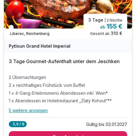
3 Tage
| 2 Nächte
155 €
ab
Verfügbar bis Dezember
310 €
Gesamt ab
Liberec, Reichenberg
Pytloun Grand Hotel Imperial
3 Tage Gourmet-Aufenthalt unter dem Jeschken
2 Übernachtungen
2 x reichhaltiges Frühstück vom Buffet
1 x 4-Gang-Erlebnismenü Abendessen inkl. Wein*
1 x Abendessen im Hotelrestaurant „Zlatý Kohout“**
5 weitere anzeigen
Alle Inklusivleistungen
9 enthalten
Gültig bis 02.01.2027
3,9 / 6
2 Übernachtungen