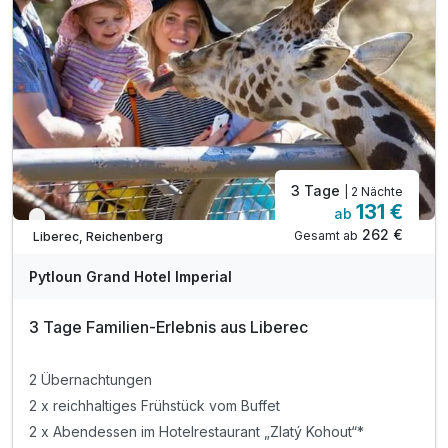
inkl. 10% Rabatt im Hotelrestaurant
inkl. kostenloses Parken auf dem Hotelparkplatz
inkl. WLAN Nutzung im Hotel
3 Tage
| 2 Nächte
131 €
ab
Verfügbar bis Dezember
262 €
Gesamt ab
Liberec, Reichenberg
Pytloun Grand Hotel Imperial
3 Tage Familien-Erlebnis aus Liberec
2 Übernachtungen
2 x reichhaltiges Frühstück vom Buffet
2 x Abendessen im Hotelrestaurant „Zlatý Kohout“*