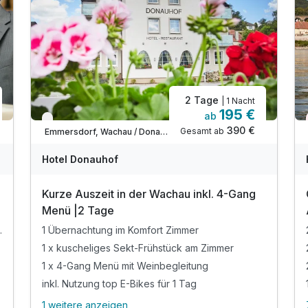
2 Tage
| 1 Nacht
195 €
ab
Nur noch bis Oktober
390 €
Gesamt ab
Emmersdorf, Wachau / Donauraum West
Hotel Donauhof
Kurze Auszeit in der Wachau inkl. 4-Gang
Menü |2 Tage
ten Kategorie
1 Übernachtung im Komfort Zimmer
1 x kuscheliges Sekt-Frühstück am Zimmer
1 x 4-Gang Menü mit Weinbegleitung
inkl. Nutzung top E-Bikes für 1 Tag
1 weitere anzeigen