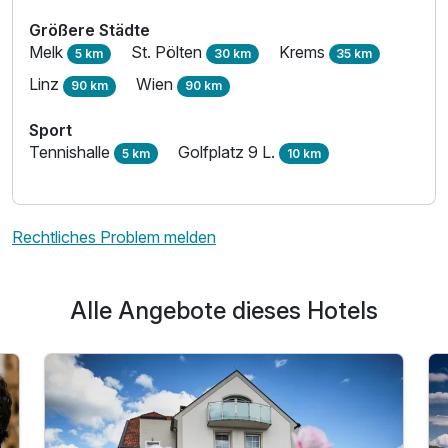
Größere Städte
Melk
St. Pölten
Krems
5 km
30 km
35 km
Linz
Wien
90 km
90 km
Sport
Tennishalle
Golfplatz 9 L.
5 km
10 km
Rechtliches Problem melden
Alle Angebote dieses Hotels