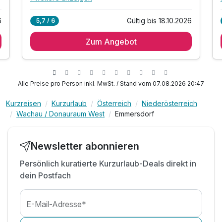
Alle Inklusivleistungen
5 enthalten
6
Gültig bis 18.10.2026
5,7 / 6
1 Übernachtung im Komfort Zimmer
Zum Angebot
1 x kuscheliges Sekt-Frühstück am Zimmer
1 x 4-Gang Menü mit Weinbegleitung
inkl. Nutzung top E-Bikes für 1 Tag
Late Check-Out auf Anfrage!
Alle Preise pro Person inkl. MwSt. / Stand vom 07.08.2026 20:47
n
Kurzreisen
Kurzurlaub
Österreich
Niederösterreich
Wachau / Donauraum West
Emmersdorf
Newsletter abonnieren
Persönlich kuratierte Kurzurlaub-Deals direkt in
dein Postfach
E-Mail-Adresse*