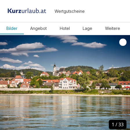
Wertgutscheine
Bilder
Angebot
Hotel
Lage
Weitere
1
1
/
/
33
33