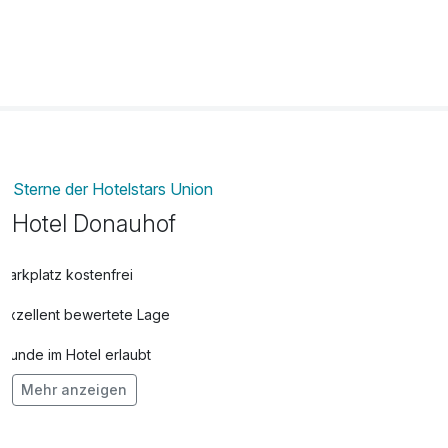
pro Tag (1 Tag/e)
Late check out
25,00 €
pro Zimmer
Sterne der Hotelstars Union
Hotel Donauhof
Parkplatz kostenfrei
Exzellent bewertete Lage
Hunde im Hotel erlaubt
Mehr anzeigen
Auch vegetarische Speisen
Fahrradverleih