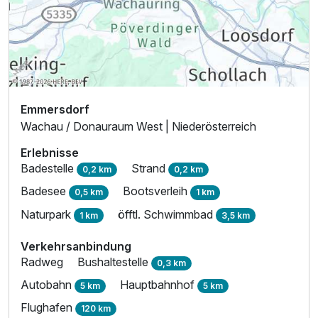
Emmersdorf
Wachau / Donauraum West | Niederösterreich
Erlebnisse
Badestelle
Strand
0,2 km
0,2 km
Badesee
Bootsverleih
0,5 km
1 km
Naturpark
öfftl. Schwimmbad
1 km
3,5 km
Verkehrsanbindung
Radweg
Bushaltestelle
0,3 km
Autobahn
Hauptbahnhof
5 km
5 km
Flughafen
120 km