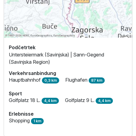
Podčetrtek
Untersteiermark (Savinjska) | Sann-Gegend
(Savinjska Region)
Verkehrsanbindung
Hauptbahnhof
Flughafen
0,3 km
87 km
Sport
Golfplatz 18 L.
Golfplatz 9 L.
4,4 km
4,4 km
Erlebnisse
Shopping
1 km