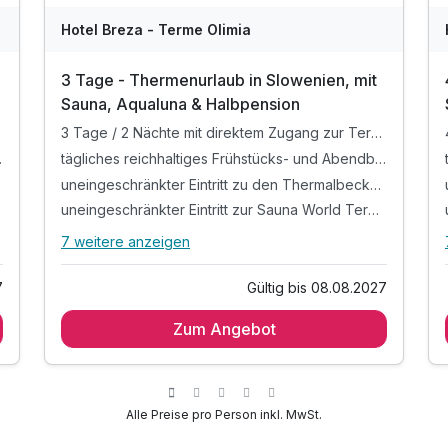
Hotel Breza - Terme Olimia
3 Tage - Thermenurlaub in Slowenien, mit
Sauna, Aqualuna & Halbpension
3 Tage / 2 Nächte mit direktem Zugang zur Terme Olimia, kombiniert mit Ruhe, Natur und Gesundheitskompetenz
bendbuffet
tägliches reichhaltiges Frühstücks- und Abendbuffet
uneingeschränkter Eintritt zu den Thermalbecken Termalia Relax
uneingeschränkter Eintritt zur Sauna World Termalia (ab 15 Jahren)
7 weitere anzeigen
Alle Inklusivleistungen
11 enthalten
7
Gültig bis 08.08.2027
3 Tage / 2 Nächte mit direktem Zugang zur
Terme Olimia, kombiniert mit Ruhe, Natur und
Zum Angebot
Gesundheitskompetenz
tägliches reichhaltiges Frühstücks- und
Abendbuffet
Alle Preise pro Person inkl. MwSt.
n
uneingeschränkter Eintritt zu den Thermalbecken
Termalia Relax