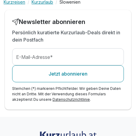
Kurzreisen
Kurzurlaub
Slowenien
uneingeschränkter Eintritt zur Sauna World
Termalia (ab 15 Jahren)
inkl. Nachtschwimmen in den Termalia Relax
Newsletter abonnieren
Pools (Freitag & Samstag)
Persönlich kuratierte Kurzurlaub-Deals direkt in
inkl. uneingeschränkter Eintritt zum Thermal Park
dein Postfach
Aqualuna*
täglich Thermal-Trinkwasser am Zimmer
inkl. Wellness Tasche (Bademantel &
E-Mail-Adresse*
Badehandtuch) für Ihren Aufenthalt
inkl. Nutzung Fitness-Studio
Jetzt abonnieren
inkl. tägliches Animationsprogramm
inkl. gratis WLAN
Sternchen (*) markieren Pflichtfelder. Wir geben Deine Daten
nicht an Dritte. Mit der Verwendung dieses Formulars
akzeptierst Du unsere
Datenschutzrichtlinie
.