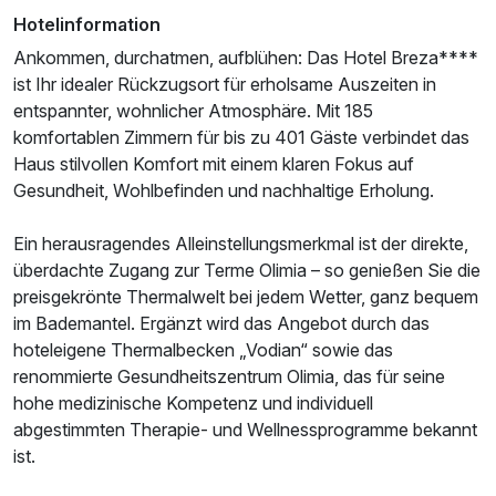
Hotelinformation
Ankommen, durchatmen, aufblühen: Das Hotel Breza****
ist Ihr idealer Rückzugsort für erholsame Auszeiten in
entspannter, wohnlicher Atmosphäre. Mit 185
komfortablen Zimmern für bis zu 401 Gäste verbindet das
Ausstattung
Haus stilvollen Komfort mit einem klaren Fokus auf
Gesundheit, Wohlbefinden und nachhaltige Erholung.
Für 7 Tage
558,00 €
p.P. ab
Ein herausragendes Alleinstellungsmerkmal ist der direkte,
überdachte Zugang zur Terme Olimia – so genießen Sie die
preisgekrönte Thermalwelt bei jedem Wetter, ganz bequem
im Bademantel. Ergänzt wird das Angebot durch das
hoteleigene Thermalbecken „Vodian“ sowie das
renommierte Gesundheitszentrum Olimia, das für seine
hohe medizinische Kompetenz und individuell
abgestimmten Therapie- und Wellnessprogramme bekannt
ist.