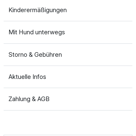
Doppelzimmer Standard (vorne oder Garten Seite) mit
Kostenloses W-LAN
Kinderermäßigungen
Balkon
2 Erwachsene und 2 Kinder
Mit Hotelbar
Mit Hund unterwegs
Storno & Gebühren
Aktuelle Infos
Zahlung & AGB
Ausstattung