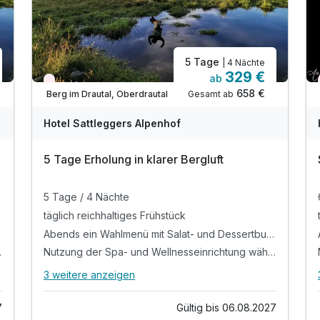
5 Tage
| 4 Nächte
329 €
ab
Nur noch Restplätze
658 €
Gesamt ab
Berg im Drautal, Oberdrautal
Hotel Sattleggers Alpenhof
5 Tage Erholung in klarer Bergluft
5 Tage / 4 Nächte
täglich reichhaltiges Frühstück
Abends ein Wahlmenü mit Salat- und Dessertbuffet
 Aufenthalts
Nutzung der Spa- und Wellnesseinrichtung während des Aufenthalts
3 weitere anzeigen
Alle Inklusivleistungen
7 enthalten
7
Gültig bis 06.08.2027
5 Tage / 4 Nächte