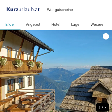
Wertgutscheine
Bilder
Angebot
Hotel
Lage
Weitere
1
1
/
/
7
7