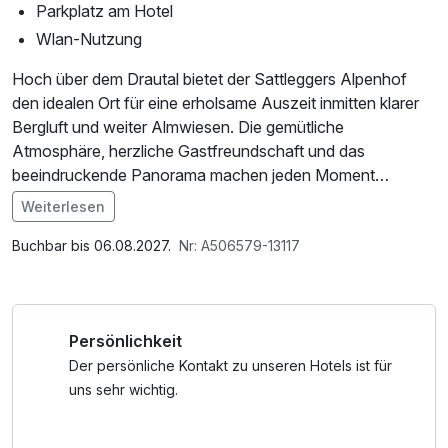
Parkplatz am Hotel
Wlan-Nutzung
Hoch über dem Drautal bietet der Sattleggers Alpenhof
den idealen Ort für eine erholsame Auszeit inmitten klarer
Bergluft und weiter Almwiesen. Die gemütliche
Atmosphäre, herzliche Gastfreundschaft und das
beeindruckende Panorama machen jeden Moment
besonders. Ob beim Wandern, Entspannen in der
Weiterlesen
Almsauna oder unter dem funkelnden Sternenhimmel – hier
finden Sie Ruhe, Genuss und Natur ganz nah. Eine
Buchbar bis 06.08.2027.
Nr: A506579-13117
Auszeit, die einfach gut tut.
Persönlichkeit
Der persönliche Kontakt zu unseren Hotels ist für
uns sehr wichtig.