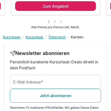
Zum Angebot
täglich reichhaltiges Frühstück
Abends ein Wahlmenü mit Salat- und
Dessertbuffet
Nutzung der Spa- und Wellnesseinrichtung
Alle Preise pro Person inkl. MwSt.
während des Aufenthalts
Kostenlose Nutzung des öffentlichen Freibades
Kurzreisen
Kurzurlaub
Österreich
Kärnten
in der Ferienanlage "Berg im Drautal"
Parkplatz am Hotel
Newsletter abonnieren
Wlan-Nutzung
Persönlich kuratierte Kurzurlaub-Deals direkt in
dein Postfach
E-Mail-Adresse*
Jetzt abonnieren
Sternchen (*) markieren Pflichtfelder. Wir geben Deine Daten