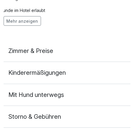
Hunde im Hotel erlaubt
Mehr anzeigen
Auch vegetarische Speisen
Fitnessgeräte stehen bereit
Mit Hotelbar
Zimmer & Preise
Almzimmer
Kinderermäßigungen
2 Erwachsene und 2 Kinder
Mit Hund unterwegs
Storno & Gebühren