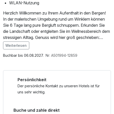
WLAN-Nutzung
Herzlich Willkommen zu Ihrem Aufenthalt in den Bergen!
In der malerischen Umgebung rund um Winklern können
Sie 6 Tage lang pure Bergluft schnuppern. Erkunden Sie
die Landschaft oder entgleiten Sie im Wellnessbereich dem
stressigen Alltag. Genuss wird hier groß geschrieben:
Starten Sie mit einem reichhaltigen Frühstücksbuffet für
Weiterlesen
Genießer vital in den Tag.
Freuen Sie sich auf hervorragenden Service und eine
Buchbar bis 06.08.2027.
Nr: A501994-12859
entspannte Atmosphäre bei Ihrem unvergesslichen Urlaub
in den Bergen.
Kurzurlaub wünscht Ihnen einen tollen Aufenthalt im
Persönlichkeit
schönen Winklern.
Der persönliche Kontakt zu unseren Hotels ist für
uns sehr wichtig.
Buche und zahle direkt