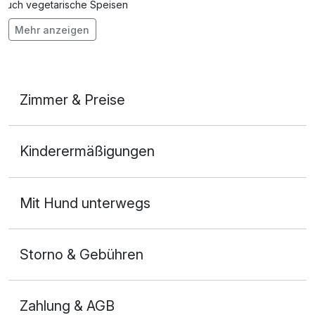
Auch vegetarische Speisen
Mehr anzeigen
Mit Hotelbar
Zimmer & Preise
Doppelzimmer
Kinderermäßigungen
2 Erwachsene
Mit Hund unterwegs
Storno & Gebühren
Zahlung & AGB