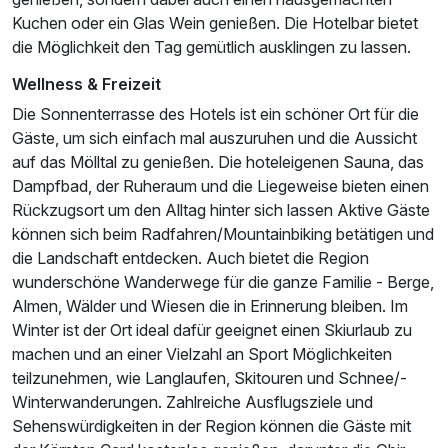
Kuchen oder ein Glas Wein genießen. Die Hotelbar bietet
die Möglichkeit den Tag gemütlich ausklingen zu lassen.
Für 6 Tage
654,75 €
p.P. ab
Wellness & Freizeit
Die Sonnenterrasse des Hotels ist ein schöner Ort für die
Gäste, um sich einfach mal auszuruhen und die Aussicht
auf das Mölltal zu genießen. Die hoteleigenen Sauna, das
Einzelzimmer
Dampfbad, der Ruheraum und die Liegeweise bieten einen
1 Erwachsenen und 1 Kind
Rückzugsort um den Alltag hinter sich lassen Aktive Gäste
können sich beim Radfahren/Mountainbiking betätigen und
die Landschaft entdecken. Auch bietet die Region
wunderschöne Wanderwege für die ganze Familie - Berge,
Almen, Wälder und Wiesen die in Erinnerung bleiben. Im
Winter ist der Ort ideal dafür geeignet einen Skiurlaub zu
machen und an einer Vielzahl an Sport Möglichkeiten
teilzunehmen, wie Langlaufen, Skitouren und Schnee/-
Winterwanderungen. Zahlreiche Ausflugsziele und
Sehenswürdigkeiten in der Region können die Gäste mit