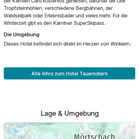
der Kärnten Card kostenlos genießen, darunter die Obir
Tropfsteinhöhlen, verschiedene Bergbahnen, der
Waldseilpark oder Erlebnisbäder und vieles mehr. Für die
Winterzeit gibt es den Kärntner SuperSkipass.
Die Umgebung
Dieses Hotel befindet sich direkt im Herzen von Winklern.
Ausstattung
Für 6 Tage
468,00 €
p.P. ab
Alle Infos zum Hotel Tauernstern
Einzelzimmer Standard
1 Erwachsenen und 2 Kinder
Lage & Umgebung