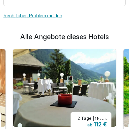
Vierbettzimmer STANDARD
Rechtliches Problem melden
2 Erwachsene und 1 Kind
Alle Angebote dieses Hotels
2 Tage
| 1 Nacht
112 €
ab
Ausstattung
Viele Termine frei