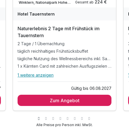
224 €
Gesamt ab
Winklern, Nationalpark Hohe Tauern in Kärnten
Für 6 Tage
340,00 €
p.P. ab
Hotel Tauernstern
Naturerlebnis 2 Tage mit Frühstück im
Tauernstern
2 Tage / 1 Übernachtung
täglich reichhaltiges Frühstücksbuffet
tägliche Nutzung des Wellnessbereichs inkl. Sauna, Dampfbad und Ruheraum
d Sehenswürdigkeiten
1 x Kärnten Card mit zahlreichen Ausflugszielen und Sehenswürdigkeiten
1 weitere anzeigen
Alle Inklusivleistungen
5 enthalten
7
Gültig bis 06.08.2027
2 Tage / 1 Übernachtung
Zum Angebot
täglich reichhaltiges Frühstücksbuffet
tägliche Nutzung des Wellnessbereichs inkl.
Sauna, Dampfbad und Ruheraum
1 x Kärnten Card mit zahlreichen Ausflugszielen
Alle Preise pro Person inkl. MwSt.
und Sehenswürdigkeiten