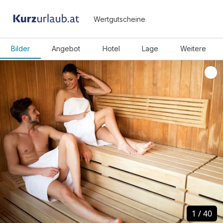
Wertgutscheine
Bilder
Angebot
Hotel
Lage
Weitere
1
1
/
/
40
40