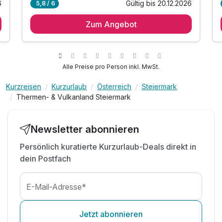
6
Gültig bis 20.12.2026
5,8 / 6
1 Übernachtung im modernen Doppelzimmer
Zum Angebot
1 x reichhaltiges Frühstück vom Buffet
1 x Sektverkostung im Kulinarium Riegersburg
1 x Führung & Verkostung: David Gölles*
1 x Eintritt Zotter Essbarer Tiergarten*
Alle Preise pro Person inkl. MwSt.
inkl. GenussCard mit über 280 Ausflugszielen*
Kurzreisen
Kurzurlaub
Österreich
Steiermark
inkl. Nutzung der Panorama Sauna
Thermen- & Vulkanland Steiermark
inkl. kuscheliger Bademantel auf dem Zimmer
*m.d. GenussCard inkludiert - Beschreibung
lesen
Newsletter abonnieren
TIPP: Haberl & Finks 3 Gault & Millau Hauben
Persönlich kuratierte Kurzurlaub-Deals direkt in
TIPP: Malerwinkl Hatzendorf 3 Gault Millau
dein Postfach
Hauben
E-Mail-Adresse*
Jetzt abonnieren