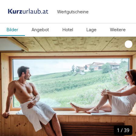
Wertgutscheine
Bilder
Angebot
Hotel
Lage
Weitere
1
1
/
/
39
39