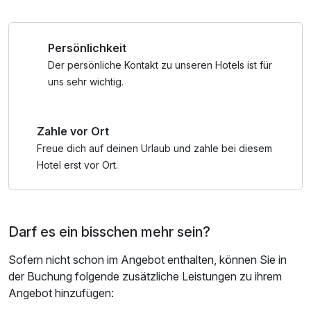
GenussCard ist das Freizeitprogramm nahezu grenzenlos!
Bademantel und -tücher
Persönlichkeit
*Verkostung David Gölles House of Whiskey, Gin & Rum
Di-Sa 10-18.30 Uhr, Öffnungszeiten Feiertage siehe
Der persönliche Kontakt zu unseren Hotels ist für
Website, Betriebsurlaub 24. Dezember bis 8. Jänner
uns sehr wichtig.
Lembach 16, 8333 Riegersburg
Zahle vor Ort
*Führung & Verkostung Berhofer Mühle,
Di, Do & Sa 10 Uhr, Mi 10 & 11 Uhr, Fr, 14 Uhr
Freue dich auf deinen Urlaub und zahle bei diesem
Bahnhofstraße 25, 8350 Fehring
Hotel erst vor Ort.
*Tour & Verkostung in der Gölles Manufaktur für edlen
Brand und feinen Eissg,
Darf es ein bisschen mehr sein?
Mo-Sa 10-17 Uhr, Stang 52, 8333 Riegersburg
Sofern nicht schon im Angebot enthalten, können Sie in
*Führung & Verkostung Vulcano Schinkenerlebniswelt
der Buchung folgende zusätzliche Leistungen zu ihrem
Auersbach 26, 8330 Feldbach
Angebot hinzufügen:
Mo-Sa 9-18 Uhr, Sept. und Okt. auch So geöffnet,