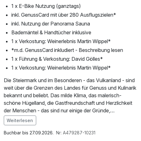
1 x E-Bike Nutzung (ganztags)
inkl. GenussCard mit über 280 Ausflugszielen*
inkl. Nutzung der Panorama Sauna
Bademäntel & Handtücher inklusive
1 x Verkostung: Weinerlebnis Martin Wippel*
*m.d. GenussCard inkludiert - Beschreibung lesen
1 x Führung & Verkostung: David Gölles*
1 x Verkostung: Weinerlebnis Martin Wippel*
Die Steiermark und im Besonderen - das Vulkanland - sind
weit über die Grenzen des Landes für Genuss und Kulinarik
bekannt und beliebt. Das milde Klima, das malerisch-
schöne Hügelland, die Gastfreundschaft und Herzlichkeit
der Menschen - das sind nur einige der Gründe,
Riegersburg und Das MEISTER zu besuchen.
Weiterlesen
*Mit der GenussCard haben Sie über 280 Ausflugsziele
Im Angebot enthalten
oder Verkostungen & Führungen kostenfrei oder ermäßigt.
Saunabenutzung, Saunatuch, Leihbademantel, Parkplatz,
Buchbar bis 27.09.2026.
Nr: A479287-10231
Der perfekte Mehrwert für Ihren Urlaub. Mit der
W-LAN Nutzung / Internetnutzung, Badetasche mit