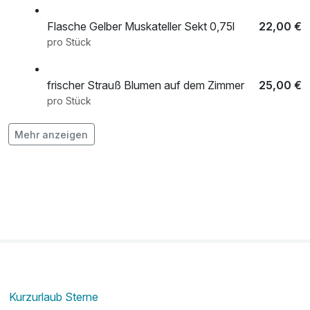
Reservierung online möglich und erwünscht,
Voranmeldung empfohlen,
Flasche Gelber Muskateller Sekt 0,75l
22,00 €
pro Stück
*Eintritt Zotter Essbarer Tiergarten
Rundgang, Mo-Fr 9-19 Uhr
frischer Strauß Blumen auf dem Zimmer
25,00 €
pro Stück
Mehr anzeigen
Romantisch dekoriertes Zimmer
29,00 €
pro Aufenthalt
Sektfrühstück
7,00 €
pro Person
Zweigelt Rosé Sekt 0,75 lt.
22,00 €
pro Stück
Kurzurlaub Sterne