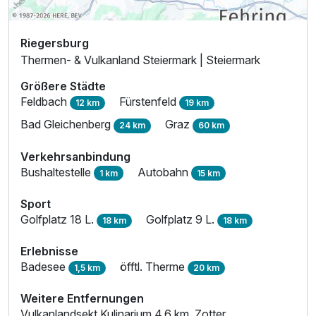
Riegersburg
Thermen- & Vulkanland Steiermark | Steiermark
Größere Städte
Feldbach
Fürstenfeld
12 km
19 km
Bad Gleichenberg
Graz
24 km
60 km
Verkehrsanbindung
Bushaltestelle
Autobahn
1 km
15 km
Sport
Golfplatz 18 L.
Golfplatz 9 L.
18 km
18 km
Erlebnisse
Badesee
öfftl. Therme
1,5 km
20 km
Weitere Entfernungen
Vulkanlandsekt Kulinarium 4,6 km, Zotter