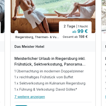
2 Tage
| 1 Nacht
99 €
ab
Verfügbar bis Dezember
198 €
Gesamt ab
Riegersburg, Thermen- & Vulkanland Steiermark
Das Meister Hotel
Meisterlicher Urlaub in Riegersburg inkl.
Frühstück, Sektverkostung, Panorama
Sauna
1 Übernachtung im modernen Doppelzimmer
1 x reichhaltiges Frühstück vom Buffet
1 x Sektverkostung im Kulinarium Riegersburg
1 x Führung & Verkostung: David Gölles*
7 weitere anzeigen
Alle Inklusivleistungen
11 enthalten