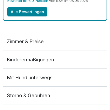
Bewertet mit 6,0 Punkten
von ILSE am 08.05.2026
Alle Bewertungen
Zimmer & Preise
Doppelzimmer
Kinderermäßigungen
2 Erwachsene und 1 Kind
Mit Hund unterwegs
Storno & Gebühren